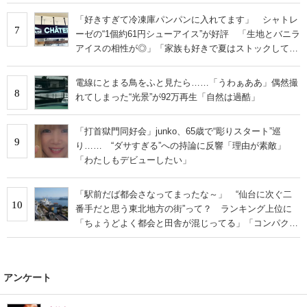
「好きすぎて冷凍庫パンパンに入れてます」 シャトレ
7
ーゼの“1個約61円シューアイス”が好評 「生地とバニラ
アイスの相性が◎」「家族も好きで夏はストックして
る」
電線にとまる鳥をふと見たら……「うわぁああ」偶然撮
8
れてしまった“光景”が92万再生「自然は過酷」
「打首獄門同好会」junko、65歳で“彫りスタート”巡
9
り…… “ダサすぎる”への持論に反響「理由が素敵」
「わたしもデビューしたい」
「駅前だば都会さなってまったな～」 “仙台に次ぐ二
10
番手だと思う東北地方の街”って？ ランキング上位に
「ちょうどよく都会と田舎が混じってる」「コンパクト
にまとまったいい街」の声
アンケート