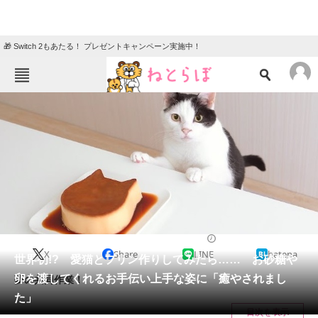
🎁 Switch 2もあたる！ プレゼントキャンペーン実施中！
ねとらぼメニュー
TOP
ニュース
エンタメ
クイズ
グルメ
地域
住まい
教育・育児
動物
リサーチ
2022/08/20 10:00（公開）
X
Share
LINE
hatena
会員記事
世界初!? 愛猫とプリン作りしてみたら…… お砂糖や
卵を渡してくれるお手伝い上手な姿に「癒やされまし
夢の共同作業！
メディア
た」
目次を表示
注目記事を集めた総合ページ