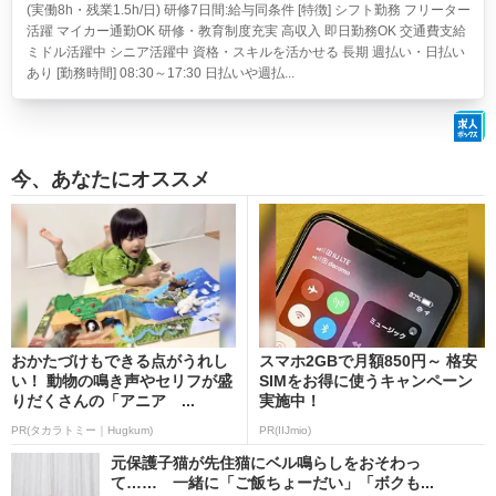
(実働8h・残業1.5h/日) 研修7日間:給与同条件 [特徴] シフト勤務 フリーター
活躍 マイカー通勤OK 研修・教育制度充実 高収入 即日勤務OK 交通費支給
ミドル活躍中 シニア活躍中 資格・スキルを活かせる 長期 週払い・日払い
あり [勤務時間] 08:30～17:30 日払いや週払...
今、あなたにオススメ
おかたづけもできる点がうれし
スマホ2GBで月額850円～ 格安
い！ 動物の鳴き声やセリフが盛
SIMをお得に使うキャンペーン
りだくさんの「アニア ...
実施中！
PR(タカラトミー｜Hugkum)
PR(IIJmio)
元保護子猫が先住猫にベル鳴らしをおそわっ
て…… 一緒に「ご飯ちょーだい」「ボクも...