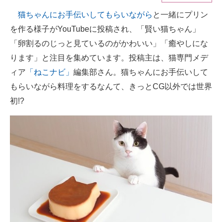
猫ちゃんにお手伝いしてもらいながら
と一緒にプリン
ITの今と未来を見通す
を作る様子がYouTubeに投稿され、「賢い猫ちゃん」
スマホと通信の最新トレンド
「卵割るのじっと見ているのがかわいい」「癒やしにな
ります」と注目を集めています。投稿主は、猫専門メデ
進化するPCとデバイスの未来
ィア
「ねこナビ」
編集部さん。猫ちゃんにお手伝いして
好きが集まる 比べて選べる
もらいながら料理をするなんて、きっとCG以外では世界
初!?
ビジネスと働き方のヒント
AI活用のいまが分かる
企業ITのトレンドを詳説
経営リーダーのコミュニティ
マーケ×ITの今がよく分かる
ITエンジニア向け専門サイト