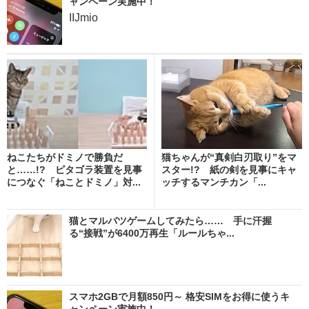
ャンペーン実施中！
IIJmio
ねこたちがドミノで勝負だ
猫ちゃんが“真剣白刃取り”をマ
と……!? ピタゴラ装置を見事
スター!? 紙の剣を見事にキャ
につなぐ「ねことドミノ」対...
ッチするマンチカン「...
猫とマルバツゲームしてみたら…… 手に汗握
る“接戦”が6400万再生「ルールちゃ...
スマホ2GBで月額850円～ 格安SIMをお得に使うキ
ャンペーン実施中！