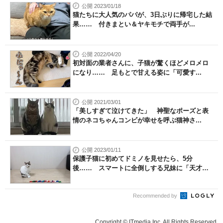
公開 2023/01/18
猫たちに大人気のパパが、3日ぶりに帰宅した結
果…… 付きまとい＆ヤキモチで両手が...
公開 2022/04/20
初対面の業者さんに、子猫が驚くほどメロメロ
になり…… 足もとで甘える姿に「可愛す...
公開 2021/03/01
「美しすぎて泣けてきた」 神聖なポーズと表
情のネコちゃんコンビが幸せを呼ぶ猫神さ...
公開 2023/01/11
保護子猫に初めてドミノを見せたら、5分
後…… スマートに全倒しする兄妹に「天才
で...
Recommended by
Copyright © ITmedia Inc. All Rights Reserved.