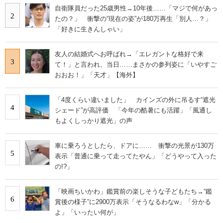
自衛隊員だった25歳男性→10年後……「マジで何があっ
2
たの？」 衝撃の“現在の姿”が180万再生「別人…？」
「好きに生きんしゃい」
友人の結婚式へお呼ばれ→「エレガントな格好で来
3
て！」と言われ、当日……まさかの参列姿に「いやすご
おおお！」「天才」【海外】
「4度くらい違いました」 カインズの外に吊るす“遮光
4
シェード”が高評価 「今年の酷暑にも活躍」「風通し
もよくしっかり遮光」の声
車に乗ろうとしたら、ドアに…… 衝撃の光景が130万
5
表示「普通に乗って走ってたやん」「どうやって入った
の!?」
「映画ちいかわ」鑑賞前の楽しそうな子どもたち→“鑑
6
賞後の様子”に2900万表示「そうなるわなw」「分かる
よ」「いったい何が」