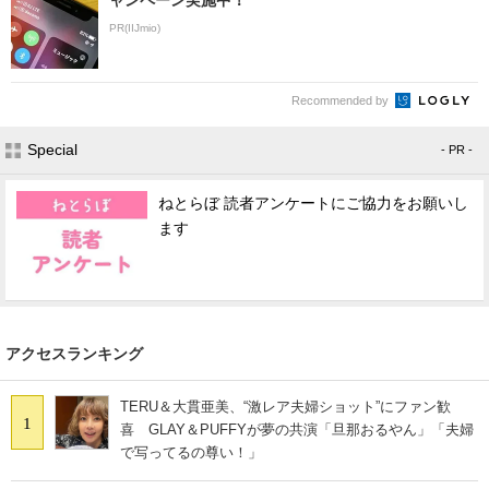
PR(IIJmio)
Recommended by
Special
- PR -
ねとらぼ 読者アンケートにご協力をお願いし
ます
アクセスランキング
TERU＆大貫亜美、“激レア夫婦ショット”にファン歓
1
喜 GLAY＆PUFFYが夢の共演「旦那おるやん」「夫婦
で写ってるの尊い！」