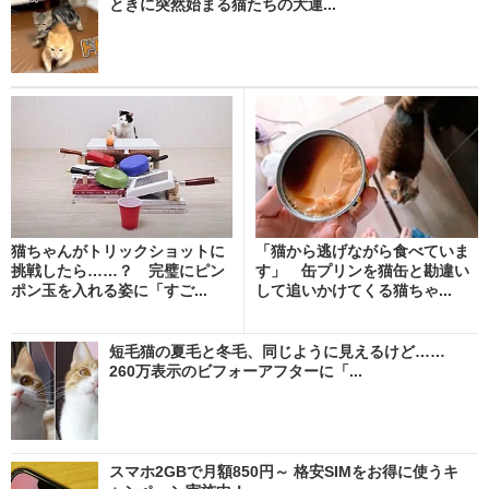
ときに突然始まる猫たちの大運...
猫ちゃんがトリックショットに
「猫から逃げながら食べていま
挑戦したら……？ 完璧にピン
す」 缶プリンを猫缶と勘違い
ポン玉を入れる姿に「すご...
して追いかけてくる猫ちゃ...
短毛猫の夏毛と冬毛、同じように見えるけど……
260万表示のビフォーアフターに「...
スマホ2GBで月額850円～ 格安SIMをお得に使うキ