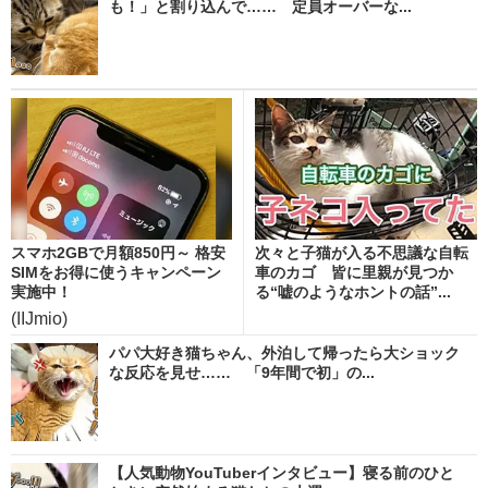
も！」と割り込んで…… 定員オーバーな...
スマホ2GBで月額850円～ 格安
次々と子猫が入る不思議な自転
SIMをお得に使うキャンペーン
車のカゴ 皆に里親が見つか
実施中！
る“嘘のようなホントの話”...
(IIJmio)
パパ大好き猫ちゃん、外泊して帰ったら大ショック
な反応を見せ…… 「9年間で初」の...
【人気動物YouTuberインタビュー】寝る前のひと