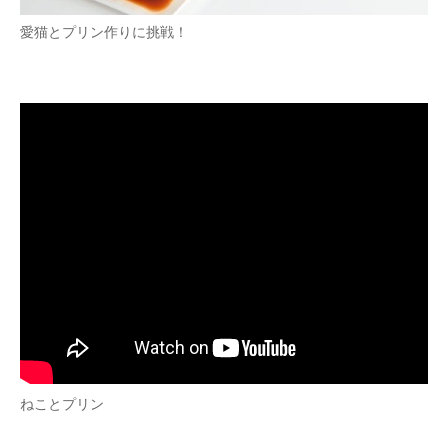
企業向けIT製品の総合サイト
愛猫とプリン作りに挑戦！
IT製品の技術・比較・事例
製造業のIT導入・活用を支援
モノづくり技術者専門サイト
エレクトロニクス専門サイト
電子設計の基本と応用
エネルギーの専門メディア
建設×テクノロジーの最前線
ちょっと気になるネットの話題
ねことプリン