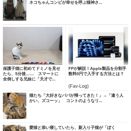
ネコちゃんコンビが幸せを呼ぶ猫神さ...
保護子猫に初めてドミノを見せ
FPが解説！Apple製品を分割手
たら、5分後…… スマートに
数料0円で入手する方法とは？
全倒しする兄妹に「天才で...
(Fav-Log)
猫たち「大好きなパパが帰ってきた！」→「違う人
かい、ズコーッ」 コントのようなリ...
愛猫と添い寝していたら、新入り子猫が「ぼく