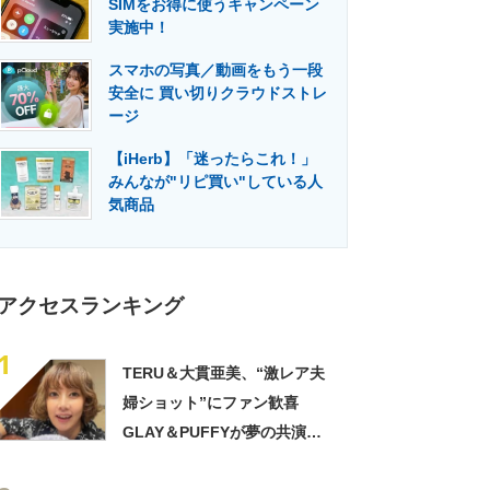
SIMをお得に使うキャンペーン
門メディア
建設×テクノロジーの最前線
実施中！
スマホの写真／動画をもう一段
安全に 買い切りクラウドストレ
ージ
【iHerb】「迷ったらこれ！」
みんなが"リピ買い"している人
気商品
アクセスランキング
1
TERU＆大貫亜美、“激レア夫
婦ショット”にファン歓喜
GLAY＆PUFFYが夢の共演
「旦那おるやん」「夫婦で写