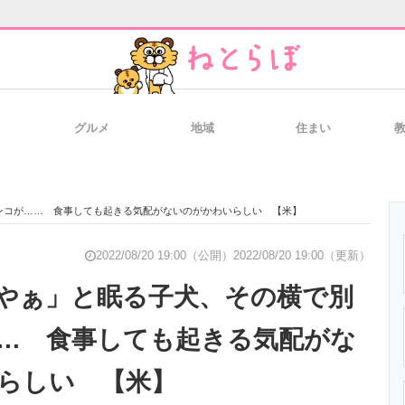
グルメ
地域
住まい
と未来を見通す
スマホと通信の最新トレンド
進化するPCとデ
ンコが…… 食事しても起きる気配がないのがかわいらしい 【米】
のいまが分かる
企業ITのトレンドを詳説
経営リーダーの
2022/08/20 19:00（公開）
2022/08/20 19:00（更新）
やぁ」と眠る子犬、その横で別
… 食事しても起きる気配がな
T製品の総合サイト
IT製品の技術・比較・事例
製造業のIT導入
らしい 【米】