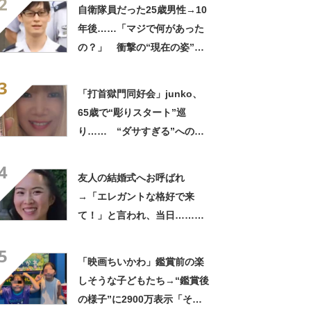
2
ってるの尊い！」
自衛隊員だった25歳男性→10
年後……「マジで何があった
の？」 衝撃の“現在の姿”が
180万再生「別人…？」「好
3
きに生きんしゃい」
「打首獄門同好会」junko、
65歳で“彫りスタート”巡
り…… “ダサすぎる”への持
論に反響「理由が素敵」「わ
4
たしもデビューしたい」
友人の結婚式へお呼ばれ
→「エレガントな格好で来
て！」と言われ、当日……ま
さかの参列姿に「いやすごお
5
おお！」「天才」【海外】
「映画ちいかわ」鑑賞前の楽
しそうな子どもたち→“鑑賞後
の様子”に2900万表示「そう