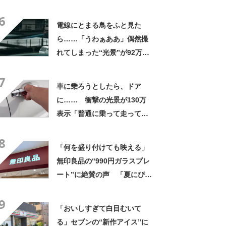
なるわなw」「分かるよ」
6
「いったい何が」
電線にとまる鳥をふと見た
ら……「うわぁああ」偶然撮
れてしまった“光景”が92万再
生「自然は過酷」
7
車に乗ろうとしたら、ドア
に…… 衝撃の光景が130万
表示「普通に乗って走ってた
やん」「どうやって入った
8
の!?」
「何を盛り付けても映える」
無印良品の“990円ガラスプレ
ート”に絶賛の声 「夏にぴっ
たりのお皿」「厚手なので安
9
定感ある」
「おいしすぎて白目むいて
る」セブンの“新作アイス”に