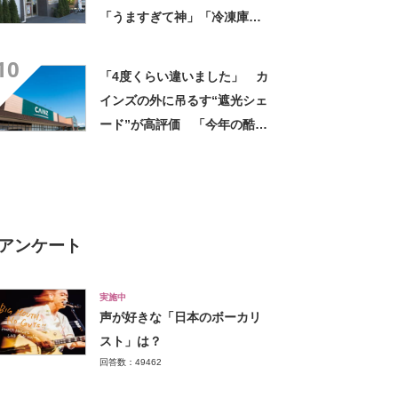
「うますぎて神」「冷凍庫に
入るだけ買い込もうかし
10
ら…」「シャリシャリがおい
「4度くらい違いました」 カ
しい」の声
インズの外に吊るす“遮光シェ
ード”が高評価 「今年の酷暑
にも活躍」「風通しもよくし
っかり遮光」の声
アンケート
実施中
声が好きな「日本のボーカリ
スト」は？
回答数：49462