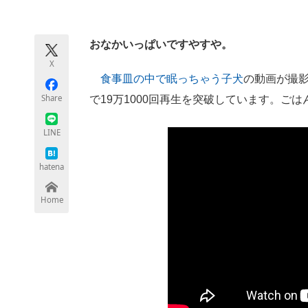
モノづくり技術者専門サイト
エレクトロ
おなかいっぱいですやすや。
X
ちょっと気になるネットの話題
食事皿の中で眠っちゃう子犬
の動画が撮影
Share
で19万1000回再生を突破しています。ご
LINE
hatena
Home