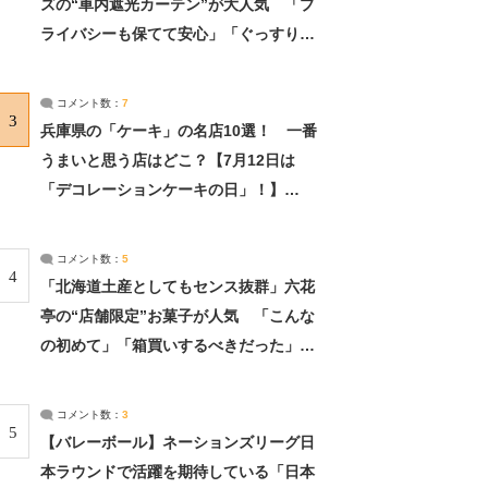
ズの“車内遮光カーテン”が大人気 「プ
ライバシーも保てて安心」「ぐっすり眠
れました」（2/2） | ライフ ねとらぼリ
サーチ：2ページ目
コメント数：
7
3
兵庫県の「ケーキ」の名店10選！ 一番
うまいと思う店はどこ？【7月12日は
「デコレーションケーキの日」！】
（2/4） | 兵庫県 ねとらぼリサーチ：2ペ
ージ目
コメント数：
5
4
「北海道土産としてもセンス抜群」六花
亭の“店舗限定”お菓子が人気 「こんな
の初めて」「箱買いするべきだった」
（1/2） | 北海道 ねとらぼリサーチ
コメント数：
3
5
【バレーボール】ネーションズリーグ日
本ラウンドで活躍を期待している「日本