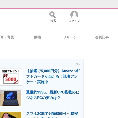
検索
ログイン
教育・育児
動物
リサーチ
会員記事
バイスの未来
好きが集まる 比べて選べる
- PR -
【抽選で5,000円分】Amazonギ
コミュニティ
マーケ×ITの今がよく分かる
フトカードが当たる！読者アン
ケート実施中
重量約999g、最新CPU搭載のビ
・活用を支援
ジネスPCの実力は？
スマホ2GBで月額850円～ 格安