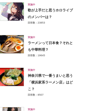
実施中
歌が上手だと思うホロライブ
のメンバーは？
回答数：23853
実施中
ラーメンって日本食？それと
も中華料理？
回答数：19645
実施中
神奈川県で一番うまいと思う
「横浜家系ラーメン店」はど
こ？
回答数：8507
実施中