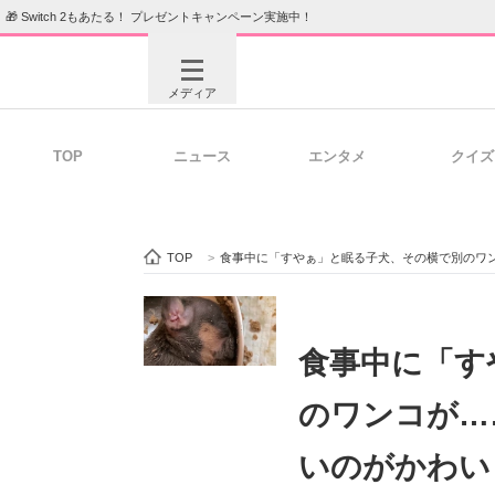
🎁 Switch 2もあたる！ プレゼントキャンペーン実施中！
メディア
TOP
ニュース
エンタメ
クイズ
注目記事を集めた総合ページ
ITの今
TOP
>
食事中に「すやぁ」と眠る子犬、その横で別のワ
ビジネスと働き方のヒント
AI活用
食事中に「す
のワンコが…
ITエンジニア向け専門サイト
企業向けI
いのがかわい