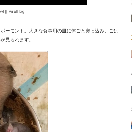
l || ViralHog」
ボーモント。大きな食事用の皿に体ごと突っ込み、ごは
姿が見られます。