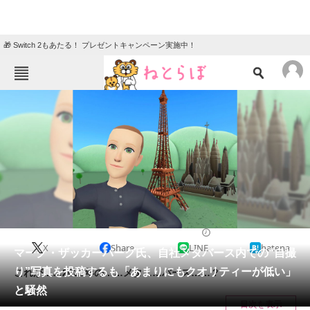
🎁 Switch 2もあたる！ プレゼントキャンペーン実施中！
ねとらぼメニュー
TOP
ニュース
エンタメ
クイズ
グルメ
地域
住まい
教育・育児
動物
リサーチ
2022/08/20 16:45（公開）
X
Share
LINE
hatena
会員記事
マーク・ザッカーバーグ氏、自社メタバース内での“自撮
り”写真を投稿するも「あまりにもクオリティーが低い」
これが……2022年の……メタ……バース……？
メディア
と騒然
目次を表示
注目記事を集めた総合ページ