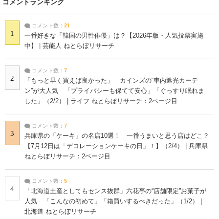
コメントランキング
コメント数：
21
1
一番好きな「韓国の男性俳優」は？【2026年版・人気投票実施
中】 | 芸能人 ねとらぼリサーチ
コメント数：
7
2
「もっと早く買えば良かった」 カインズの“車内遮光カーテ
ン”が大人気 「プライバシーも保てて安心」「ぐっすり眠れま
した」（2/2） | ライフ ねとらぼリサーチ：2ページ目
コメント数：
7
3
兵庫県の「ケーキ」の名店10選！ 一番うまいと思う店はどこ？
【7月12日は「デコレーションケーキの日」！】（2/4） | 兵庫県
ねとらぼリサーチ：2ページ目
コメント数：
5
4
「北海道土産としてもセンス抜群」六花亭の“店舗限定”お菓子が
人気 「こんなの初めて」「箱買いするべきだった」（1/2） |
北海道 ねとらぼリサーチ