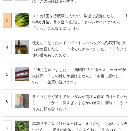
に「この値段はヤバすぎ」
スイカ1玉を冷蔵庫に入れず、常温で放置したら…… 1
3
年8カ月後、目を疑う光景に「ヤバいヤバいヤバい」
「えっ、こんな姿に……!?」
使えなくなったルイ・ヴィトンのバッグ→約4万円かけ
4
て染め直したら……「捨てなきゃよかった」「そういう
使い道もあったのか」
「15足も買いました」 無印良品の“撥水スニーカー”が
5
大好評 「この靴しか履けません」「本当に疲れにく
い」「一生買い続けます」
ライブに行く道中でサンダルが崩壊→裸足で困っていた
6
ら…… 「かっこ良すぎ」まさかの展開に感動「こうい
う人に私もなりたい」
草刈り中に見つけた葉っぱ→「まさかな」と思いつつ抜
7
いたら…… 驚きの正体に「お宝やね」「生命力すご