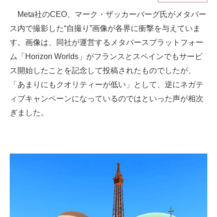
Meta社のCEO、マーク・ザッカーバーグ氏がメタバー
ITの今と未来を見通す
ス内で撮影した“自撮り”画像が各界に衝撃を与えていま
スマホと通信の最新トレンド
す。画像は、同社が運営するメタバースプラットフォー
ム「Horizon Worlds」がフランスとスペインでもサービ
進化するPCとデバイスの未来
ス開始したことを記念して投稿されたものでしたが、
好きが集まる 比べて選べる
「あまりにもクオリティーが低い」として、逆にネガテ
ィブキャンペーンになっているのではといった声が相次
ビジネスと働き方のヒント
ぎました。
AI活用のいまが分かる
企業ITのトレンドを詳説
経営リーダーのコミュニティ
マーケ×ITの今がよく分かる
ITエンジニア向け専門サイト