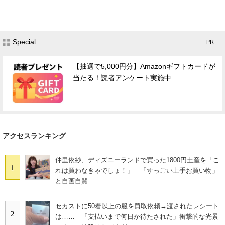
Special
- PR -
【抽選で5,000円分】Amazonギフトカードが
当たる！読者アンケート実施中
アクセスランキング
仲里依紗、ディズニーランドで買った1800円土産を「こ
1
れは買わなきゃでしょ！」 「すっごい上手お買い物」
と自画自賛
セカストに50着以上の服を買取依頼→渡されたレシート
2
は…… 「支払いまで何日か待たされた」衝撃的な光景