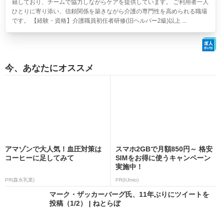
籍しており、チームで協力しながらケアを提供しています。 ご利用者一人
ひとりに寄り添い、信頼関係を築きながら介護の専門性を高められる職場
です。 【経験・資格】介護職員初任者研修(旧ヘルパー2級)以上 ...
今、あなたにオススメ
アマゾンで大人気！血圧対策は
スマホ2GBで月額850円～ 格安
コーヒーに足してみて
SIMをお得に使うキャンペーン
実施中！
PR(森永乳業)
PR(IIJmio)
マーク・ザッカーバーグ氏、11年ぶりにツイートを
投稿（1/2） | ねとらぼ