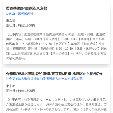
柔道整復師/葛飾区/東京都
かめあり脳神経外科
東京都
正社員：時給1,800円
【仕事内容】柔道整復師業務 院内清掃業務 その他 【経験・資格】柔道整
復師 【給与】時給1,800円 【求人番号】663018033 【勤務地】東京都葛
飾区亀有1-15-23間医療モール1階 【市区町村】葛飾区 【都道府県】東京
都 【雇用形態】正社員 【勤務時間】8:50～12:40 【休日・休暇など】週休
2日以上;日曜固定休;祝日固定休 【求人の特徴】<やりがいのある職場/充実
の福利厚生>か...
介護職/豊島区南池袋/介護職/東京都/JR線 池袋駅から徒歩7分
社会福祉法人敬心福祉会 特別養護老人ホーム池袋敬心苑
東京都
正社員：時給1,500円
【仕事内容】特別養護老人ホームに入居されている高齢者の方の日常生活
介護業務全般を担当します。 身体介護や生活支援のほか、看取り支援、委
員会活動、行事やイベントへの参加も行います。 施設には多くの職員が在