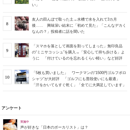
い」
友人の田んぼで取った土→水槽で水を入れて3カ月
8
後…… 興味深い結末に「初めて見た」「こんなデカく
なんの？」投稿者に話を聞いた
「スマホを落として画面を割ってしまった」無印良品
9
の“ミニサコッシュ”を購入→「安心して持ち歩ける」よ
うに 「付けているのを忘れるくらい軽い」など好評
「5枚も買いました」 ワークマンの“1500円ゴルフポロ
10
シャツ”が大好評 「ゴルフにも普段使いにも最適」
「汗をかいてもすぐ乾く」「全てに大満足しています」
アンケート
実施中
声が好きな「日本のボーカリスト」は？