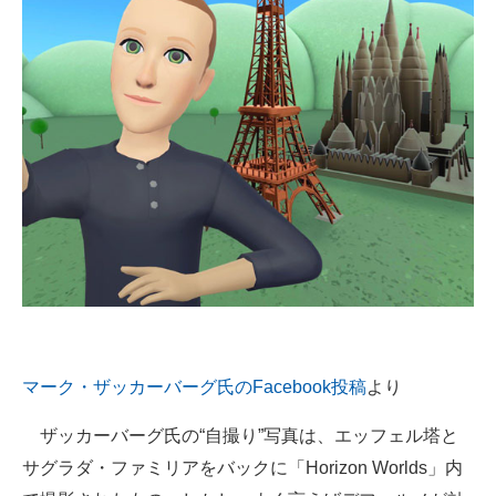
企業向けIT製品の総合サイト
IT製品の技術・比較・事例
製造業のIT導入・活用を支援
モノづくり技術者専門サイト
エレクトロニクス専門サイト
電子設計の基本と応用
エネルギーの専門メディア
建設×テクノロジーの最前線
マーク・ザッカーバーグ氏のFacebook投稿
より
ちょっと気になるネットの話題
ザッカーバーグ氏の“自撮り”写真は、エッフェル塔と
サグラダ・ファミリアをバックに「Horizon Worlds」内