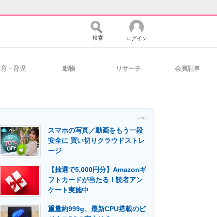
検索
ログイン
教育・育児
動物
リサーチ
会員記事
バイスの未来
好きが集まる 比べて選べる
- PR -
スマホの写真／動画をもう一段
コミュニティ
マーケ×ITの今がよく分かる
安全に 買い切りクラウドストレ
ージ
【抽選で5,000円分】Amazonギ
・活用を支援
フトカードが当たる！読者アン
ケート実施中
重量約999g、最新CPU搭載のビ