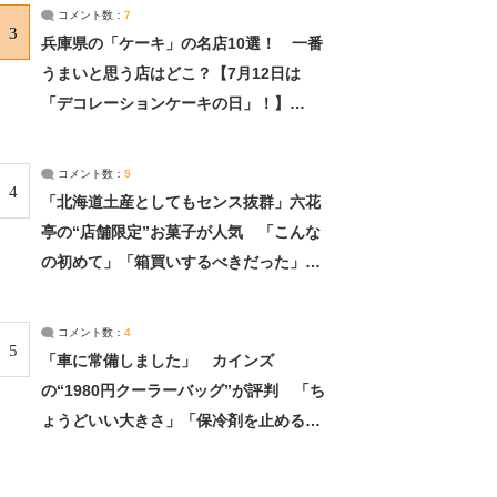
サーチ：2ページ目
コメント数：
7
3
兵庫県の「ケーキ」の名店10選！ 一番
うまいと思う店はどこ？【7月12日は
「デコレーションケーキの日」！】
（2/4） | 兵庫県 ねとらぼリサーチ：2ペ
ージ目
コメント数：
5
4
「北海道土産としてもセンス抜群」六花
亭の“店舗限定”お菓子が人気 「こんな
の初めて」「箱買いするべきだった」
（1/2） | 北海道 ねとらぼリサーチ
コメント数：
4
5
「車に常備しました」 カインズ
の“1980円クーラーバッグ”が評判 「ち
ょうどいい大きさ」「保冷剤を止めるベ
ルトが良い」（1/5） | ライフ ねとらぼ
リサーチ