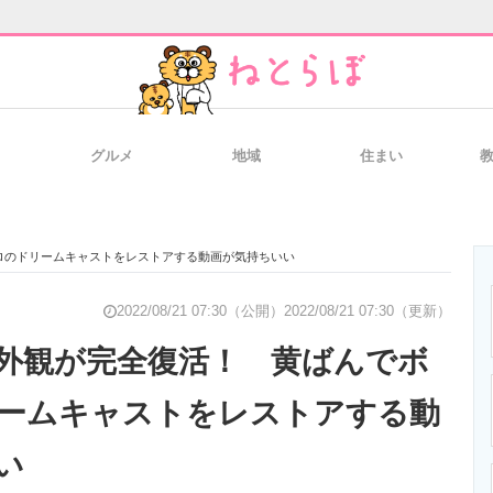
グルメ
地域
住まい
と未来を見通す
スマホと通信の最新トレンド
進化するPCとデ
ロのドリームキャストをレストアする動画が気持ちいい
のいまが分かる
企業ITのトレンドを詳説
経営リーダーの
2022/08/21 07:30（公開）
2022/08/21 07:30（更新）
外観が完全復活！ 黄ばんでボ
ームキャストをレストアする動
T製品の総合サイト
IT製品の技術・比較・事例
製造業のIT導入
い