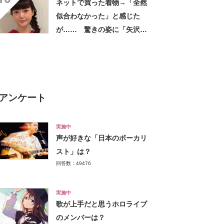
ネットで買った着物→「全然
似合わなかった」と感じた
が…… 驚きの姿に「矢沢あ
い作品から飛び出してきたの
かと」「どんどん着てほし
い」
アンケート
実施中
声が好きな「日本のボーカリ
スト」は？
回答数：49476
実施中
歌が上手だと思うホロライブ
のメンバーは？