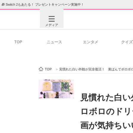
🎁 Switch 2もあたる！ プレゼントキャンペーン実施中！
メディア
TOP
ニュース
エンタメ
クイズ
注目記事を集めた総合ページ
ITの今
TOP
>
見慣れた白い外観が完全復活！ 黄ばんでボロボ
ビジネスと働き方のヒント
AI活用
見慣れた白い
ロボロのドリ
ITエンジニア向け専門サイト
企業向けI
画が気持ちい