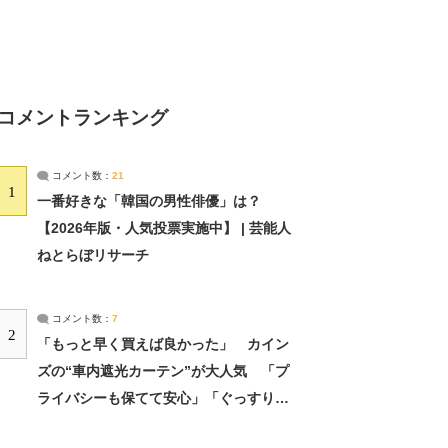
コメントランキング
コメント数：
21
1
一番好きな「韓国の男性俳優」は？
【2026年版・人気投票実施中】 | 芸能人
ねとらぼリサーチ
コメント数：
7
2
「もっと早く買えば良かった」 カイン
ズの“車内遮光カーテン”が大人気 「プ
ライバシーも保てて安心」「ぐっすり眠
れました」（2/2） | ライフ ねとらぼリ