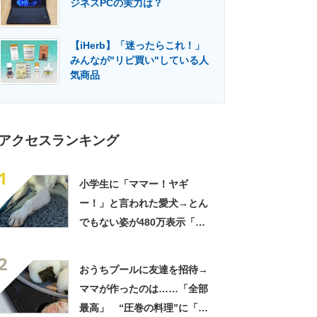
ジネスPCの実力は？
門メディア
建設×テクノロジーの最前線
【iHerb】「迷ったらこれ！」
みんなが"リピ買い"している人
気商品
アクセスランキング
1
小学生に「ママー！ヤギ
ー！」と言われた愛犬→とん
でもない姿が480万表示「ど
う見ても犬ですけど？って顔
2
してる」「ストレス消え去っ
おうちプールに友達を招待→
た」
ママが作ったのは……「全部
最高」 “圧巻の料理”に「う