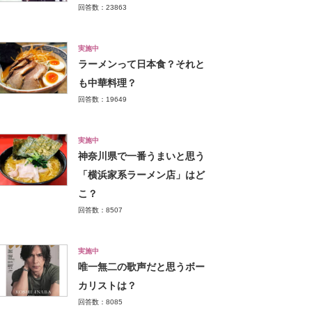
回答数：23863
実施中
ラーメンって日本食？それと
も中華料理？
回答数：19649
実施中
神奈川県で一番うまいと思う
「横浜家系ラーメン店」はど
こ？
回答数：8507
実施中
唯一無二の歌声だと思うボー
カリストは？
回答数：8085