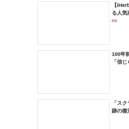
【iH
る人気
PR
100
「信じら
「スク
跡の復