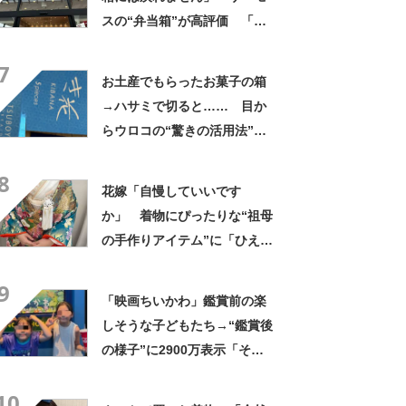
スの“弁当箱”が高評価 「想
像以上に洗いやすい」「ご飯
7
もへばりつかない」
お土産でもらったお菓子の箱
→ハサミで切ると…… 目か
らウロコの“驚きの活用法”に
「知らなかった…」「発想力
8
が羨ましい」
花嫁「自慢していいです
か」 着物にぴったりな“祖母
の手作りアイテム”に「ひえ
ー！」「センスが素晴らし
9
い」「モデルさんかと」
「映画ちいかわ」鑑賞前の楽
しそうな子どもたち→“鑑賞後
の様子”に2900万表示「そう
なるわなw」「分かるよ」
10
「いったい何が」