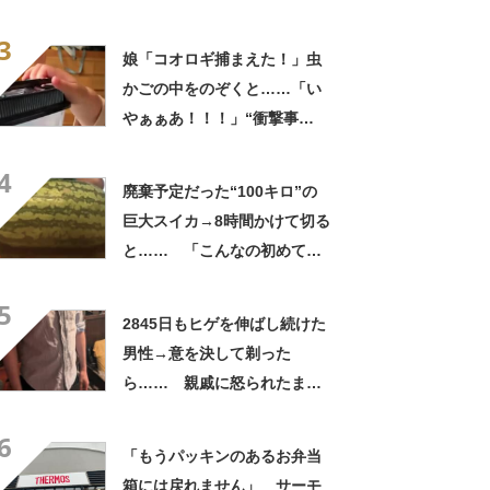
っひょ～！」「勝手におっじ
3
ゃまっしまーーす！」
娘「コオロギ捕まえた！」虫
かごの中をのぞくと……「い
やぁぁあ！！！」“衝撃事
実”が160万再生「知らぬが
4
仏」
廃棄予定だった“100キロ”の
巨大スイカ→8時間かけて切る
と…… 「こんなの初めて見
た」まさかの中身が450万再
5
生「すごすぎやろw」
2845日もヒゲを伸ばし続けた
男性→意を決して剃った
ら…… 親戚に怒られたまさ
かの理由に「えぇwwwそんな
6
ぁ」「どんまいです」
「もうパッキンのあるお弁当
箱には戻れません」 サーモ