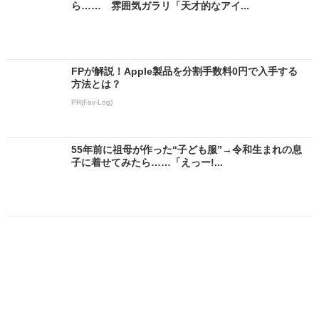
ら…… 雰囲気ガラリ「天才的なアイ...
FPが解説！Apple製品を分割手数料0円で入手する
方法とは？
PR(Fav-Log)
55年前に祖母が作った“子ども服”→令和生まれの息
子に着せてみたら……「えっー!...