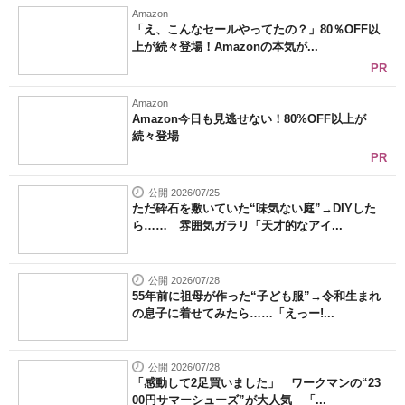
Amazon
「え、こんなセールやってたの？」80％OFF以
上が続々登場！Amazonの本気が...
PR
Amazon
Amazon今日も見逃せない！80%OFF以上が
続々登場
PR
公開 2026/07/25
ただ砕石を敷いていた“味気ない庭”→DIYした
ら…… 雰囲気ガラリ「天才的なアイ...
公開 2026/07/28
55年前に祖母が作った“子ども服”→令和生まれ
の息子に着せてみたら……「えっー!...
公開 2026/07/28
「感動して2足買いました」 ワークマンの“23
00円サマーシューズ”が大人気 「...