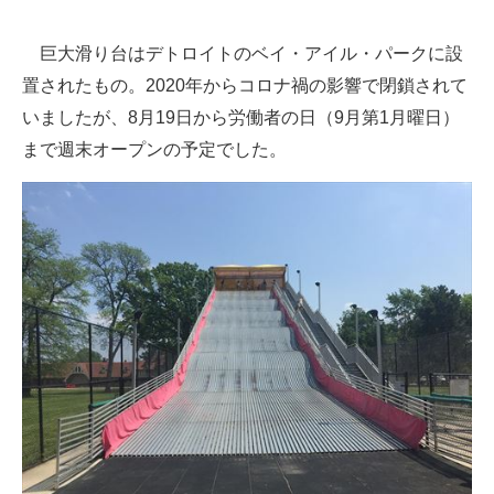
企業向けIT製品の総合サイト
巨大滑り台はデトロイトのベイ・アイル・パークに設
IT製品の技術・比較・事例
置されたもの。2020年からコロナ禍の影響で閉鎖されて
いましたが、8月19日から労働者の日（9月第1月曜日）
製造業のIT導入・活用を支援
まで週末オープンの予定でした。
モノづくり技術者専門サイト
エレクトロニクス専門サイト
電子設計の基本と応用
エネルギーの専門メディア
建設×テクノロジーの最前線
ちょっと気になるネットの話題