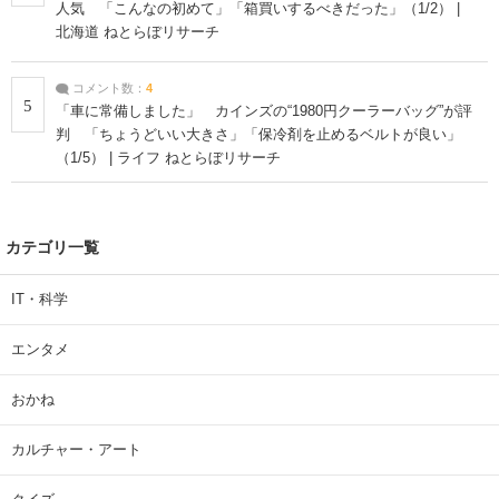
人気 「こんなの初めて」「箱買いするべきだった」（1/2） |
北海道 ねとらぼリサーチ
コメント数：
4
5
「車に常備しました」 カインズの“1980円クーラーバッグ”が評
判 「ちょうどいい大きさ」「保冷剤を止めるベルトが良い」
（1/5） | ライフ ねとらぼリサーチ
カテゴリ一覧
IT・科学
エンタメ
おかね
カルチャー・アート