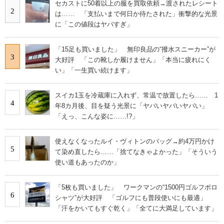
セカストに50着以上の服を買取依頼→渡されたレシート
2
は…… 「支払いまで何日か待たされた」衝撃的な光景
に「この値段はヤバすぎ」
「15足も買いました」 無印良品の“撥水スニーカー”が
3
大好評 「この靴しか履けません」「本当に疲れにく
い」「一生買い続けます」
スイカ1玉を冷蔵庫に入れず、常温で放置したら…… 1
4
年8カ月後、目を疑う光景に「ヤバいヤバいヤバい」
「えっ、こんな姿に……!?」
使えなくなったルイ・ヴィトンのバッグ→約4万円かけ
5
て染め直したら……「捨てなきゃよかった」「そういう
使い道もあったのか」
「5枚も買いました」 ワークマンの“1500円ゴルフポロ
6
シャツ”が大好評 「ゴルフにも普段使いにも最適」
「汗をかいてもすぐ乾く」「全てに大満足しています」