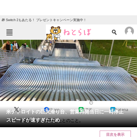
🎁 Switch 2もあたる！ プレゼントキャンペーン実施中！
ねとらぼメニュー
TOP
ニュース
エンタメ
クイズ
グルメ
地域
住まい
教育・育児
動物
リサーチ
2022/08/21 14:24（公開）
X
Share
LINE
hatena
会員記事
米デトロイトの巨大滑り台、営業再開当日に一時停止
スピードが速すぎたため
スピードを調整して再開したとのこと。
メディア
目次を表示
注目記事を集めた総合ページ