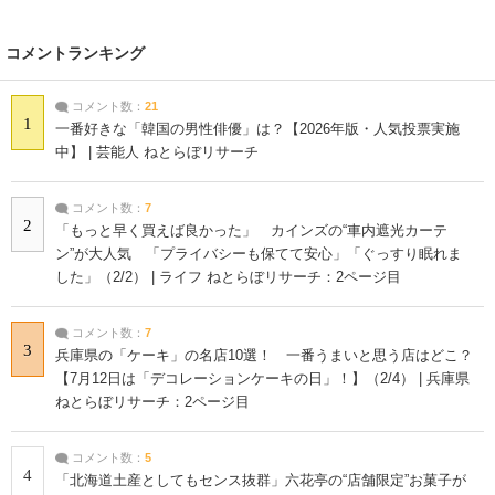
コメントランキング
コメント数：
21
1
一番好きな「韓国の男性俳優」は？【2026年版・人気投票実施
中】 | 芸能人 ねとらぼリサーチ
コメント数：
7
2
「もっと早く買えば良かった」 カインズの“車内遮光カーテ
ン”が大人気 「プライバシーも保てて安心」「ぐっすり眠れま
した」（2/2） | ライフ ねとらぼリサーチ：2ページ目
コメント数：
7
3
兵庫県の「ケーキ」の名店10選！ 一番うまいと思う店はどこ？
【7月12日は「デコレーションケーキの日」！】（2/4） | 兵庫県
ねとらぼリサーチ：2ページ目
コメント数：
5
4
「北海道土産としてもセンス抜群」六花亭の“店舗限定”お菓子が