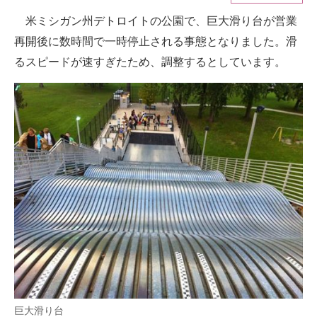
米ミシガン州デトロイトの公園で、巨大滑り台が営業
ITの今と未来を見通す
再開後に数時間で一時停止される事態となりました。滑
スマホと通信の最新トレンド
るスピードが速すぎたため、調整するとしています。
進化するPCとデバイスの未来
好きが集まる 比べて選べる
ビジネスと働き方のヒント
AI活用のいまが分かる
企業ITのトレンドを詳説
経営リーダーのコミュニティ
マーケ×ITの今がよく分かる
ITエンジニア向け専門サイト
巨大滑り台