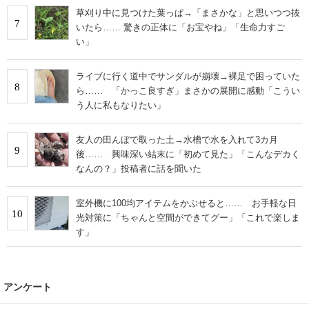
草刈り中に見つけた葉っぱ→「まさかな」と思いつつ抜
7
いたら…… 驚きの正体に「お宝やね」「生命力すご
い」
ライブに行く道中でサンダルが崩壊→裸足で困っていた
8
ら…… 「かっこ良すぎ」まさかの展開に感動「こうい
う人に私もなりたい」
友人の田んぼで取った土→水槽で水を入れて3カ月
9
後…… 興味深い結末に「初めて見た」「こんなデカく
なんの？」投稿者に話を聞いた
室外機に100均アイテムをかぶせると…… お手軽な日
10
光対策に「ちゃんと空間ができてグー」「これで楽しま
す」
アンケート