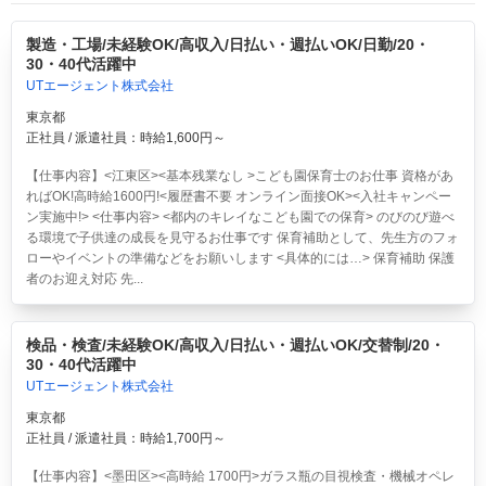
製造・工場/未経験OK/高収入/日払い・週払いOK/日勤/20・
30・40代活躍中
UTエージェント株式会社
東京都
正社員 / 派遣社員：時給1,600円～
【仕事内容】<江東区><基本残業なし >こども園保育士のお仕事 資格があ
ればOK!高時給1600円!<履歴書不要 オンライン面接OK><入社キャンペー
ン実施中!> <仕事内容> <都内のキレイなこども園での保育> のびのび遊べ
る環境で子供達の成長を見守るお仕事です 保育補助として、先生方のフォ
ローやイベントの準備などをお願いします <具体的には…> 保育補助 保護
者のお迎え対応 先...
検品・検査/未経験OK/高収入/日払い・週払いOK/交替制/20・
30・40代活躍中
UTエージェント株式会社
東京都
正社員 / 派遣社員：時給1,700円～
【仕事内容】<墨田区><高時給 1700円>ガラス瓶の目視検査・機械オペレ