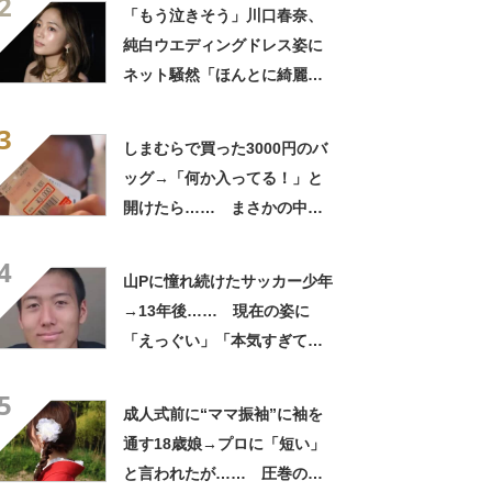
2
笑」と107万表示
「もう泣きそう」川口春奈、
純白ウエディングドレス姿に
ネット騒然「ほんとに綺麗」
「この笑顔が切なすぎる」
3
しまむらで買った3000円のバ
ッグ→「何か入ってる！」と
開けたら…… まさかの中身
に「買いに走った」「コスパ
4
良すぎる」
山Pに憧れ続けたサッカー少年
→13年後…… 現在の姿に
「えっぐい」「本気すぎて尊
敬する」と49万再生
5
成人式前に“ママ振袖”に袖を
通す18歳娘→プロに「短い」
と言われたが…… 圧巻の着