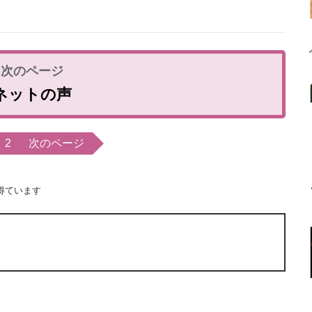
ネットの声
2
次のページ
得ています