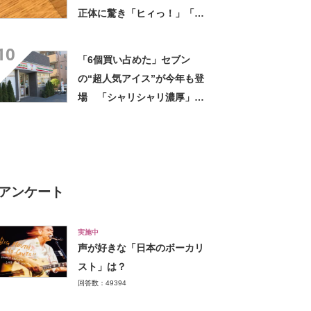
正体に驚き「ヒィっ！」「心
臓に悪いよね、、、」
10
「6個買い占めた」セブン
の“超人気アイス”が今年も登
場 「シャリシャリ濃厚」
「ちょーーーうまい」「箱で
欲しいよこれ」「喫茶店で出
てきてもおかしくない」
アンケート
実施中
声が好きな「日本のボーカリ
スト」は？
回答数：49394