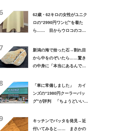
姿に「素敵ねぇうっとり」
6
「綺麗さが引き立ちます」
62歳・62キロの女性がユニク
ロの“2990円ワンピ”を着た
ら…… 目からウロコのコー
デに「全色ほしいくらい」
7
「参考になりました」
新潟の海で拾った石→割れ目
から中をのぞいたら……驚き
の中身に「本当にあるんです
ね！」「お宝だ」
8
「車に常備しました」 カイ
ンズの“1980円クーラーバッ
グ”が評判 「ちょうどいい大
きさ」「保冷剤を止めるベル
9
トが良い」
キッチンでバッタを発見→近
付いてみると…… まさかの