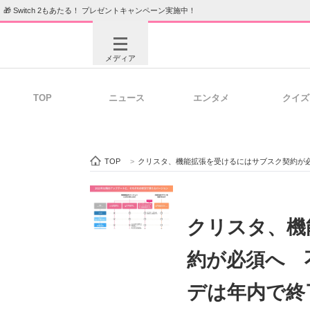
🎁 Switch 2もあたる！ プレゼントキャンペーン実施中！
メディア
TOP
ニュース
エンタメ
クイズ
注目記事を集めた総合ページ
ITの今
TOP
>
クリスタ、機能拡張を受けるにはサブスク契約が
ビジネスと働き方のヒント
AI活用
クリスタ、機
約が必須へ 
ITエンジニア向け専門サイト
企業向けI
デは年内で終