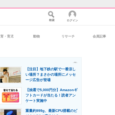
検索
ログイン
教育・育児
動物
リサーチ
会員記事
バイスの未来
好きが集まる 比べて選べる
- PR -
【注目】地下鉄の駅で一番涼し
コミュニティ
マーケ×ITの今がよく分かる
い場所？まさかの場所にメッセ
ージ広告が登場
【抽選で5,000円分】Amazonギ
・活用を支援
フトカードが当たる！読者アン
ケート実施中
重量約999g、最新CPU搭載のビ