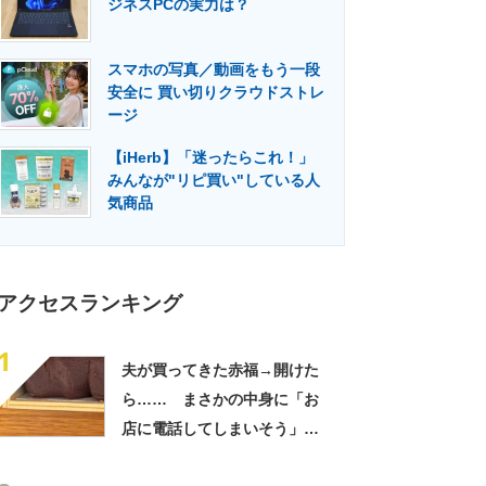
ジネスPCの実力は？
門メディア
建設×テクノロジーの最前線
スマホの写真／動画をもう一段
安全に 買い切りクラウドストレ
ージ
【iHerb】「迷ったらこれ！」
みんなが"リピ買い"している人
気商品
アクセスランキング
1
夫が買ってきた赤福→開けた
ら…… まさかの中身に「お
店に電話してしまいそう」
「さすがに初めて見ました