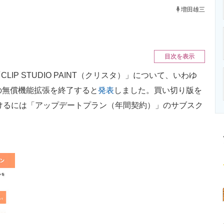
ニクス専門サイト
電子設計の基本と応用
エネルギーの専
増田雄三
目次を表示
P STUDIO PAINT（クリスタ）」について、いわゆ
での無償機能拡張を終了すると
発表
しました。買い切り版を
受けるには「アップデートプラン（年間契約）」のサブスク