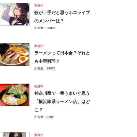
実施中
歌が上手だと思うホロライブ
のメンバーは？
回答数：23835
実施中
ラーメンって日本食？それと
も中華料理？
回答数：19628
実施中
神奈川県で一番うまいと思う
「横浜家系ラーメン店」はど
こ？
回答数：8502
実施中