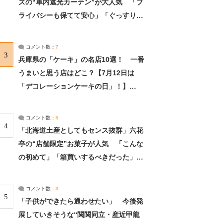
ズの“車内遮光カーテン”が大人気 「プ
ライバシーも保てて安心」「ぐっすり眠
れました」（2/2） | ライフ ねとらぼリ
サーチ：2ページ目
コメント数：
7
3
兵庫県の「ケーキ」の名店10選！ 一番
うまいと思う店はどこ？【7月12日は
「デコレーションケーキの日」！】
（2/4） | 兵庫県 ねとらぼリサーチ：2ペ
ージ目
コメント数：
5
4
「北海道土産としてもセンス抜群」六花
亭の“店舗限定”お菓子が人気 「こんな
の初めて」「箱買いするべきだった」
（1/2） | 北海道 ねとらぼリサーチ
コメント数：
3
5
「子供ができたら通わせたい」 今後発
展していきそうな“関関同立・産近甲龍