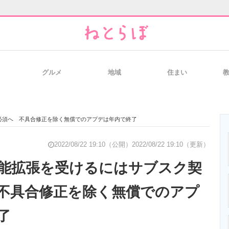
グルメ
地域
住まい
と未来を見通す
スマホと通信の最新トレンド
進化するPCとデ
必須へ 不具合修正を除く無償でのアプデは年内で終了
のいまが分かる
企業ITのトレンドを詳説
経営リーダーの
2022/08/22 19:10（公開）
2022/08/22 19:10（更新）
能拡張を受けるにはサブスク契
不具合修正を除く無償でのアプ
T製品の総合サイト
IT製品の技術・比較・事例
製造業のIT導入
了