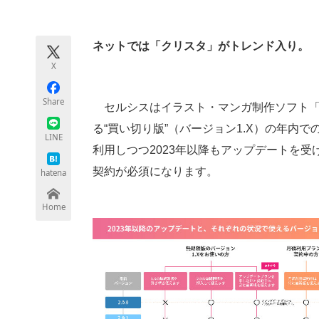
モノづくり技術者専門サイト
エレクトロ
ネットでは「クリスタ」がトレンド入り。
X
ちょっと気になるネットの話題
Share
セルシスはイラスト・マンガ制作ソフト「CLI
る“買い切り版”（バージョン1.X）の年内
LINE
利用しつつ2023年以降もアップデートを
契約が必須になります。
hatena
Home