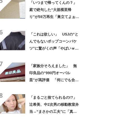
5
「いつまで帰ってくんの？」
庭で絶句した“大規模里帰
り”が59万再生「巣立てよぉぉ
ぉ…」「ずっとのおうち？」
6
「これは欲しい」 USJの“と
んでもないポップコーンバケ
ツ”に驚がくの声「やばいｗ
ｗ」「天才的発想」
7
「家族分そろえました」 無
印良品の“990円オーバル
皿”が高評価 「何にでも合
う」「盛り付けるだけでカフ
8
ェっぽくなってお気に入り」
「まるごと捨てられるの!?」
辻希美、中2次男の移動教室弁
当→“まさかの工夫”に「真似