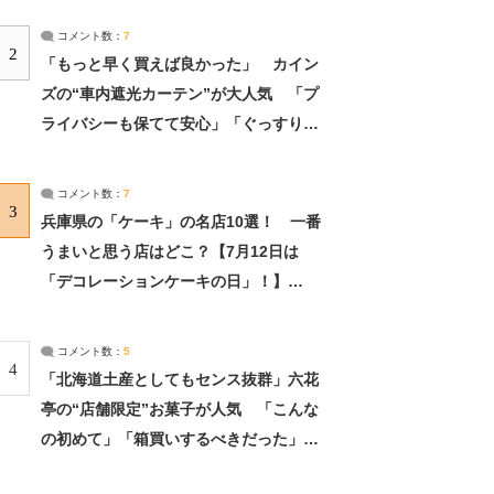
コメント数：
7
2
「もっと早く買えば良かった」 カイン
ズの“車内遮光カーテン”が大人気 「プ
ライバシーも保てて安心」「ぐっすり眠
れました」（2/2） | ライフ ねとらぼリ
サーチ：2ページ目
コメント数：
7
3
兵庫県の「ケーキ」の名店10選！ 一番
うまいと思う店はどこ？【7月12日は
「デコレーションケーキの日」！】
（2/4） | 兵庫県 ねとらぼリサーチ：2ペ
ージ目
コメント数：
5
4
「北海道土産としてもセンス抜群」六花
亭の“店舗限定”お菓子が人気 「こんな
の初めて」「箱買いするべきだった」
（1/2） | 北海道 ねとらぼリサーチ