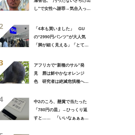
瀬智也、“汚ったないさらけ出
し”で女性へ謝罪→気合入った
髪形に反響も…… 「長瀬な
2
ら私が許す」「あれはネ
「4本も買いました」 GU
タ？」
の“2990円パンツ”が大人気
「脚が細く見える」「とても
柔らかく履き心地抜群」「仕
3
事でもプライベートでも重宝
アフリカで“新種のサル”発
します」
見 唇は鮮やかなオレンジ
色 研究者は絶滅危惧種への
分類も提案【海外】
4
中2のころ、懸賞で当たった
「780円の皿」→ひっくり返
すと…… 「いいなぁぁぁぁ
ぁ！」まさかのお宝に「胸熱
ですね……」