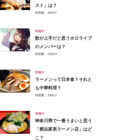
スト」は？
回答数：49321
実施中
歌が上手だと思うホロライブ
のメンバーは？
回答数：23823
実施中
ラーメンって日本食？それと
も中華料理？
回答数：19617
実施中
神奈川県で一番うまいと思う
「横浜家系ラーメン店」はど
こ？