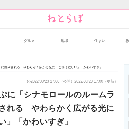
グルメ
地域
住まい
と未来を見通す
スマホと通信の最新トレンド
進化するPCとデ
」に癒やされる やわらかく広がる光に「これは欲しい」「かわいすぎ」
のいまが分かる
企業ITのトレンドを詳説
経営リーダーの
2022/08/23 17:00（公開）
2022/08/23 17:00（更新）
ぷに「シナモロールのルームラ
される やわらかく広がる光に
T製品の総合サイト
IT製品の技術・比較・事例
製造業のIT導入
い」「かわいすぎ」