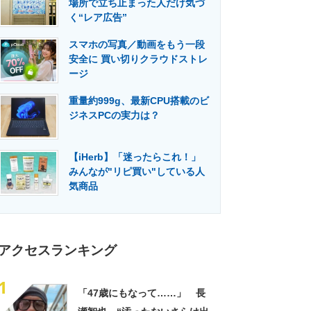
場所で立ち止まった人だけ気づ
門メディア
建設×テクノロジーの最前線
く“レア広告”
スマホの写真／動画をもう一段
安全に 買い切りクラウドストレ
ージ
重量約999g、最新CPU搭載のビ
ジネスPCの実力は？
【iHerb】「迷ったらこれ！」
みんなが"リピ買い"している人
気商品
アクセスランキング
1
「47歳にもなって……」 長