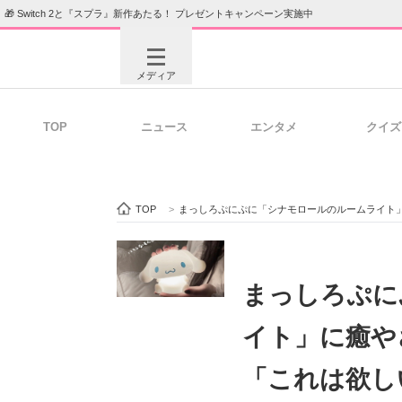
🎁 Switch 2と『スプラ』新作あたる！ プレゼントキャンペーン実施中
メディア
TOP
ニュース
エンタメ
クイズ
注目記事を集めた総合ページ
ITの今
TOP
>
まっしろぷにぷに「シナモロールのルームライト
ビジネスと働き方のヒント
AI活用
まっしろぷに
イト」に癒や
ITエンジニア向け専門サイト
企業向けI
「これは欲し