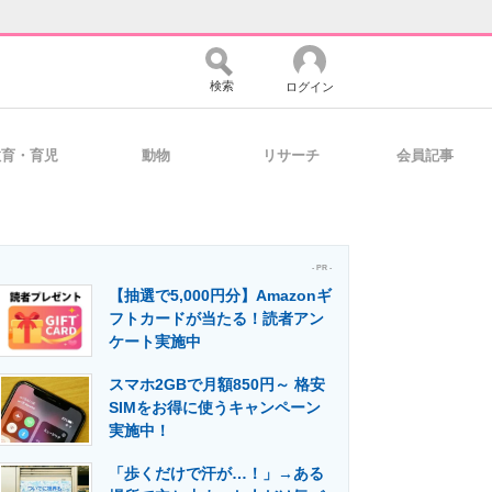
検索
ログイン
教育・育児
動物
リサーチ
会員記事
バイスの未来
好きが集まる 比べて選べる
- PR -
【抽選で5,000円分】Amazonギ
コミュニティ
マーケ×ITの今がよく分かる
フトカードが当たる！読者アン
ケート実施中
スマホ2GBで月額850円～ 格安
・活用を支援
SIMをお得に使うキャンペーン
実施中！
「歩くだけで汗が…！」→ある