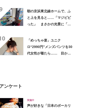
したい！」「その手があった
9
かー！」
朝の京浜東北線ホームで、ふ
と上を見ると……「マジビビ
った」 まさかの光景に「こ
れは焦る」「利用してるのに
10
気が付かなかった」
「めっちゃ楽」ユニク
ロ“2990円”メンズパンツを30
代女性が着たら…… 目から
ウロコの“大人コーデ術”に
「カッコ良すぎる！」「買い
ました」
アンケート
実施中
声が好きな「日本のボーカリ