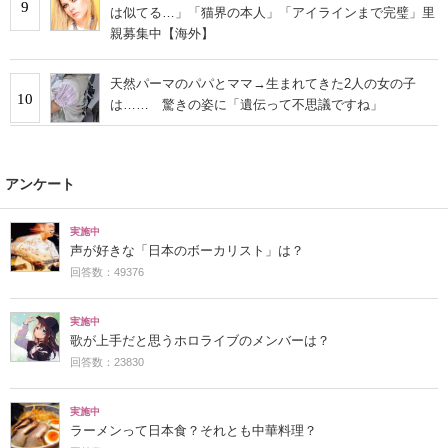
9
は似てる…」「猫界の本人」「アイラインまで完璧」里
親募集中【海外】
天然パーマのパパとママ→生まれてきた2人の女の子
10
は…… 驚きの姿に「遺伝って不思議ですね」
アンケート
実施中
声が好きな「日本のボーカリスト」は？
回答数：49376
実施中
歌が上手だと思うホロライブのメンバーは？
回答数：23830
実施中
ラーメンって日本食？それとも中華料理？