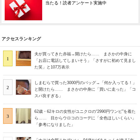
当たる！読者アンケート実施中
アクセスランキング
夫が買ってきた赤福→開けたら…… まさかの中身に
1
「お店に電話してしまいそう」「さすがに初めて見まし
た笑」と107万表示
しまむらで買った3000円のバッグ→「何か入ってる！」
2
と開けたら…… まさかの中身に「買いに走った」「コ
スパ良すぎる」
62歳・62キロの女性がユニクロの“2990円ワンピ”を着た
3
ら…… 目からウロコのコーデに「全色ほしいくらい」
「参考になりました」