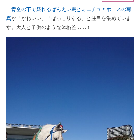
青空の下で戯れるばんえい馬とミニチュアホースの写
ITの今と未来を見通す
真
が「かわいい」「ほっこりする」と注目を集めていま
スマホと通信の最新トレンド
す。大人と子供のような体格差……！
進化するPCとデバイスの未来
好きが集まる 比べて選べる
ビジネスと働き方のヒント
AI活用のいまが分かる
企業ITのトレンドを詳説
経営リーダーのコミュニティ
マーケ×ITの今がよく分かる
ITエンジニア向け専門サイト