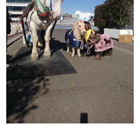
企業向けIT製品の総合サイト
IT製品の技術・比較・事例
製造業のIT導入・活用を支援
モノづくり技術者専門サイト
エレクトロニクス専門サイト
電子設計の基本と応用
エネルギーの専門メディア
建設×テクノロジーの最前線
ちょっと気になるネットの話題