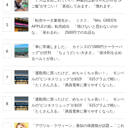
「ナスは全部これでいい」94歳おばあちゃんが作る“夕
4
ご飯”がすごい！「真似してみます」「憧れます」
「転売ヤー大量発生か」 ミスド、『Mrs. GREEN
5
APPLEの箱』転売続出 「情けないと思わないのか
な」「呆れるわ」 2500円での出品も
「車に常備しました」 カインズの“1980円クーラーバ
6
ッグ”が評判 「ちょうどいい大きさ」「保冷剤を止め
るベルトが良い」
「通勤用に買ったけど、めちゃくちゃ良い！」 モンベ
7
ルの“ビジネスリュック”が好評 「615グラムで軽い」
「たくさん入る」「満員電車に乗りやすくなった」
「通勤用に買ったけど、めちゃくちゃ良い！」 モンベ
8
ルの“ビジネスリュック”が好評 「615グラムで軽い」
「たくさん入る」「満員電車に乗りやすくなった」
「アヴリル・ラヴィーン」激似の保護猫が話題→「これ