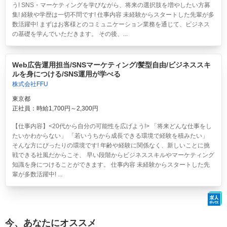
う! SNS・マーケティングを学びながら、将来の選択肢を増やしたい方募
集! 経験や学歴は一切不問です! 仕事内容 未経験からスタートした先輩が多
数活躍中! まずはお客様とのコミュニケーション業務を通じて、ビジネス
の基礎を学んでいただきます。 その後、...
Web広告運用担当/SNSマーケティング/髪型自由/ビジネススキ
ルを身につける/SNS運用が学べる
株式会社FFU
東京都
正社員：時給1,700円～2,300円
【仕事内容】<20代から自分の可能性を広げよう!> 「将来どんな仕事をし
たいかわからない」 「若いうちから成長できる環境で経験を積みたい」
そんな方にぴったりの環境です! 年齢や経験に関係なく、新しいことに挑
戦できる社風だからこそ、 早い段階からビジネススキルやマーケティング
知識を身につけることができます。 仕事内容 未経験からスタートした先
輩が多数活躍中! ...
今、あなたにオススメ