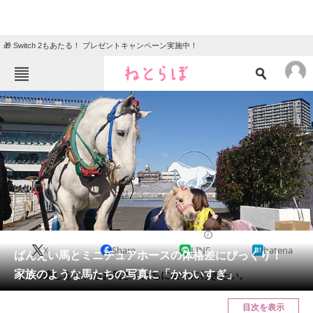
🎁 Switch 2もあたる！ プレゼントキャンペーン実施中！
ねとらぼメニュー
TOP
ニュース
エンタメ
クイズ
グルメ
地域
住まい
教育・育児
動物
リサーチ
2022/08/24 07:00（公開）
X
Share
LINE
hatena
会員記事
ばんえい馬とミニチュアホースの体格差にびっくり！
家族のような馬たちの写真に「かわいすぎ」
最上の癒しをくれるお馬さんたちに会いに行きたい。
メディア
目次を表示
注目記事を集めた総合ページ