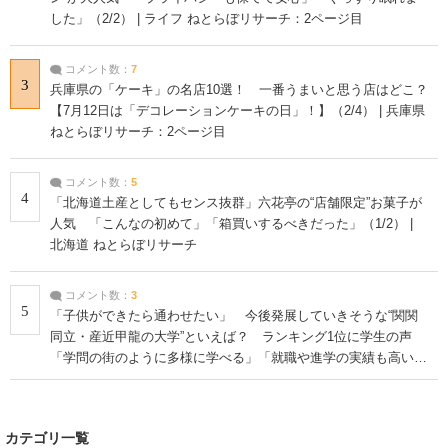
した」（2/2） | ライフ ねとらぼリサーチ：2ページ目
コメント数：
7
3
兵庫県の「ケーキ」の名店10選！ 一番うまいと思う店はどこ？
【7月12日は「デコレーションケーキの日」！】（2/4） | 兵庫県
ねとらぼリサーチ：2ページ目
コメント数：
5
4
「北海道土産としてもセンス抜群」六花亭の“店舗限定”お菓子が
人気 「こんなの初めて」「箱買いするべきだった」（1/2） |
北海道 ねとらぼリサーチ
コメント数：
3
5
「子供ができたら通わせたい」 今後発展していきそうな“関関
同立・産近甲龍の大学”といえば？ ランキング1位に学生の声
「学問の街のように多様に学べる」「就職や進学の実績も高い」
| 大学 ねとらぼリサーチ
カテゴリ一覧