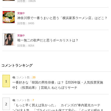
回答数：19626
実施中
神奈川県で一番うまいと思う「横浜家系ラーメン店」はどこ？
回答数：8495
実施中
唯一無二の歌声だと思うボーカリストは？
回答数：8054
コメントランキング
コメント数：
20
1
一番好きな「韓国の男性俳優」は？【2026年版・人気投票実施
中】（投票結果） | 芸能人 ねとらぼリサーチ
コメント数：
7
2
「もっと早く買えば良かった」 カインズの“車内遮光カーテ
ン”が大人気 「プライバシーも保てて安心」「ぐっすり眠れま