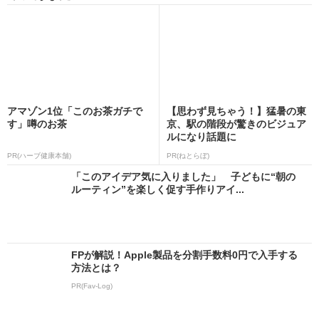
アマゾン1位「このお茶ガチで
【思わず見ちゃう！】猛暑の東
す」噂のお茶
京、駅の階段が驚きのビジュア
ルになり話題に
PR(ハーブ健康本舗)
PR(ねとらぼ)
「このアイデア気に入りました」 子どもに“朝の
ルーティン”を楽しく促す手作りアイ...
FPが解説！Apple製品を分割手数料0円で入手する
方法とは？
PR(Fav-Log)