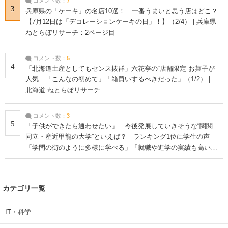
コメント数：
7
3
兵庫県の「ケーキ」の名店10選！ 一番うまいと思う店はどこ？
【7月12日は「デコレーションケーキの日」！】（2/4） | 兵庫県
ねとらぼリサーチ：2ページ目
コメント数：
5
4
「北海道土産としてもセンス抜群」六花亭の“店舗限定”お菓子が
人気 「こんなの初めて」「箱買いするべきだった」（1/2） |
北海道 ねとらぼリサーチ
コメント数：
3
5
「子供ができたら通わせたい」 今後発展していきそうな“関関
同立・産近甲龍の大学”といえば？ ランキング1位に学生の声
「学問の街のように多様に学べる」「就職や進学の実績も高い」
| 大学 ねとらぼリサーチ
カテゴリ一覧
IT・科学