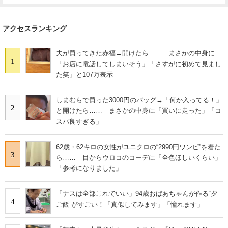
アクセスランキング
夫が買ってきた赤福→開けたら…… まさかの中身に
1
「お店に電話してしまいそう」「さすがに初めて見まし
た笑」と107万表示
しまむらで買った3000円のバッグ→「何か入ってる！」
2
と開けたら…… まさかの中身に「買いに走った」「コ
スパ良すぎる」
62歳・62キロの女性がユニクロの“2990円ワンピ”を着た
3
ら…… 目からウロコのコーデに「全色ほしいくらい」
「参考になりました」
「ナスは全部これでいい」94歳おばあちゃんが作る“夕
4
ご飯”がすごい！「真似してみます」「憧れます」