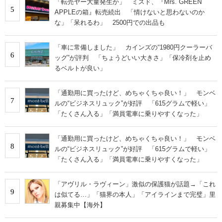
「転売ヤー大量発生か」 ミスド、『Mrs. GREEN
5
APPLEの箱』転売続出 「情けないと思わないのか
な」「呆れるわ」 2500円での出品も
「車に常備しました」 カインズの“1980円クーラーバ
6
ッグ”が評判 「ちょうどいい大きさ」「保冷剤を止め
るベルトが良い」
「通勤用に買ったけど、めちゃくちゃ良い！」 モンベ
7
ルの“ビジネスリュック”が好評 「615グラムで軽い」
「たくさん入る」「満員電車に乗りやすくなった」
「通勤用に買ったけど、めちゃくちゃ良い！」 モンベ
8
ルの“ビジネスリュック”が好評 「615グラムで軽い」
「たくさん入る」「満員電車に乗りやすくなった」
「アヴリル・ラヴィーン」激似の保護猫が話題→「これ
9
は似てる…」「猫界の本人」「アイラインまで完璧」里
親募集中【海外】