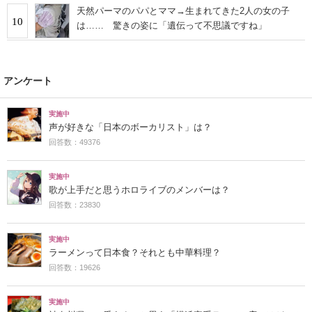
天然パーマのパパとママ→生まれてきた2人の女の子
10
は…… 驚きの姿に「遺伝って不思議ですね」
アンケート
実施中
声が好きな「日本のボーカリスト」は？
回答数：49376
実施中
歌が上手だと思うホロライブのメンバーは？
回答数：23830
実施中
ラーメンって日本食？それとも中華料理？
回答数：19626
実施中