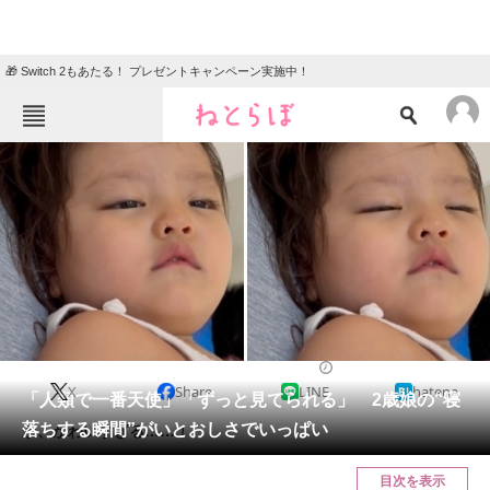
🎁 Switch 2もあたる！ プレゼントキャンペーン実施中！
ねとらぼメニュー
TOP
ニュース
エンタメ
クイズ
グルメ
地域
住まい
教育・育児
動物
リサーチ
2022/08/24 19:00（公開）
X
Share
LINE
hatena
会員記事
「人類で一番天使」「ずっと見てられる」 2歳娘の“寝
落ちする瞬間”がいとおしさでいっぱい
か、かわいすぎる……！
メディア
目次を表示
注目記事を集めた総合ページ