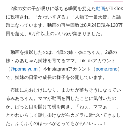
2歳の女の子が眠りに落ちる瞬間を捉えた
動画
がTikTok
ITの今と未来を見通す
に投稿され、「かわいすぎる」「人類で一番天使」と話
スマホと通信の最新トレンド
題になっています。動画の再生回数は8月24日現在120万
回を超え、9万件以上のいいねが集まりました。
進化するPCとデバイスの未来
好きが集まる 比べて選べる
動画を撮影したのは、4歳の姉・ゆにちゃん、2歳の
妹・みあちゃん姉妹を育てるママ。TikTokアカウント
ビジネスと働き方のヒント
（
@pome.yu.mi
）やInstagramアカウント（
pome.rono
）
AI活用のいまが分かる
で、姉妹の日常や成長の様子を公開しています。
企業ITのトレンドを詳説
布団にあおむけになり、まぶたが落ちそうになってい
るみあちゃん。ママが動画を回したことに気付いたの
経営リーダーのコミュニティ
か、ぱっと目を開けて横を向き、「ねぇ、ママぁ……」
マーケ×ITの今がよく分かる
とかわいらしく話し掛けながらカメラに近づいてきまし
た。ふくふくのほっぺがとってもかわいい……！
ITエンジニア向け専門サイト