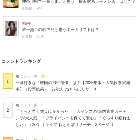
神奈川県で一番うまいと思う「横浜家系ラーメン店」はどこ？
回答数：8495
実施中
唯一無二の歌声だと思うボーカリストは？
回答数：8054
コメントランキング
コメント数：
20
1
一番好きな「韓国の男性俳優」は？【2026年版・人気投票実施
中】（投票結果） | 芸能人 ねとらぼリサーチ
コメント数：
7
2
「もっと早く買えば良かった」 カインズの“車内遮光カーテ
ン”が大人気 「プライバシーも保てて安心」「ぐっすり眠れま
した」（2/2） | ライフ ねとらぼリサーチ：2ページ目