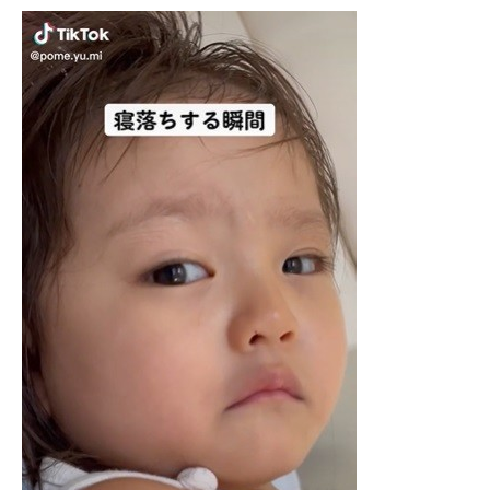
企業向けIT製品の総合サイト
IT製品の技術・比較・事例
製造業のIT導入・活用を支援
モノづくり技術者専門サイト
エレクトロニクス専門サイト
電子設計の基本と応用
エネルギーの専門メディア
建設×テクノロジーの最前線
ちょっと気になるネットの話題