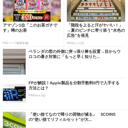
アマゾン1位「このお茶ガチで
「階段を上ると汗がヤバい！」
す」噂のお茶
→夏のピンチに寄り添う“水色の
広告”を発見
PR(ハーブ健康本舗)
PR(ねとらぼ)
ベランダの窓の外側に突っ張り棒を設置→目からウ
ロコの暑さ対策に「もっと早く知りた...
FPが解説！Apple製品を分割手数料0円で入手する
方法とは？
PR(Fav-Log)
「使い捨てなので帰りの荷物が減る」 3COINS
の“使い捨てリフィルセット”が大...