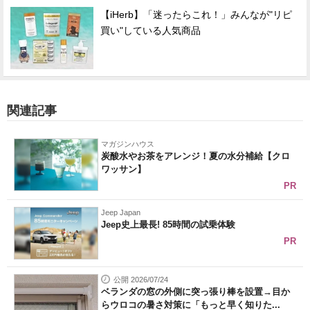
【iHerb】「迷ったらこれ！」みんなが"リピ
買い"している人気商品
関連記事
マガジンハウス
炭酸水やお茶をアレンジ！夏の水分補給【クロ
ワッサン】
PR
Jeep Japan
Jeep史上最長! 85時間の試乗体験
PR
公開 2026/07/24
ベランダの窓の外側に突っ張り棒を設置→目か
らウロコの暑さ対策に「もっと早く知りた...