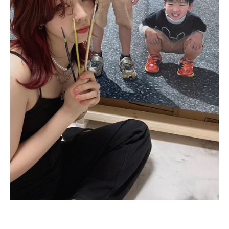
企業向けIT製品の総合サイト
IT製品の技術・比較・事例
製造業のIT導入・活用を支援
モノづくり技術者専門サイト
エレクトロニクス専門サイト
電子設計の基本と応用
エネルギーの専門メディア
建設×テクノロジーの最前線
ちょっと気になるネットの話題