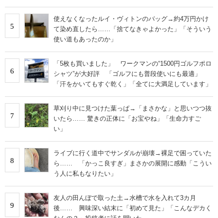
使えなくなったルイ・ヴィトンのバッグ→約4万円かけ
5
て染め直したら……「捨てなきゃよかった」「そういう
使い道もあったのか」
「5枚も買いました」 ワークマンの“1500円ゴルフポロ
6
シャツ”が大好評 「ゴルフにも普段使いにも最適」
「汗をかいてもすぐ乾く」「全てに大満足しています」
草刈り中に見つけた葉っぱ→「まさかな」と思いつつ抜
7
いたら…… 驚きの正体に「お宝やね」「生命力すご
い」
ライブに行く道中でサンダルが崩壊→裸足で困っていた
8
ら…… 「かっこ良すぎ」まさかの展開に感動「こうい
う人に私もなりたい」
友人の田んぼで取った土→水槽で水を入れて3カ月
9
後…… 興味深い結末に「初めて見た」「こんなデカく