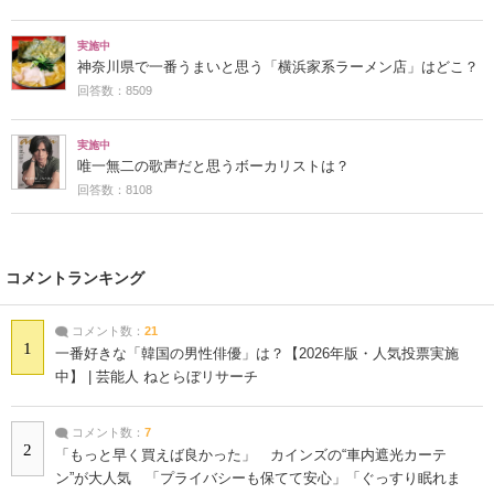
実施中
神奈川県で一番うまいと思う「横浜家系ラーメン店」はどこ？
回答数：8509
実施中
唯一無二の歌声だと思うボーカリストは？
回答数：8108
コメントランキング
コメント数：
21
1
一番好きな「韓国の男性俳優」は？【2026年版・人気投票実施
中】 | 芸能人 ねとらぼリサーチ
コメント数：
7
2
「もっと早く買えば良かった」 カインズの“車内遮光カーテ
ン”が大人気 「プライバシーも保てて安心」「ぐっすり眠れま