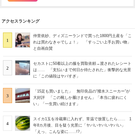
アクセスランキング
仲里依紗、ディズニーランドで買った1800円土産を「こ
1
れは買わなきゃでしょ！」 「すっごい上手お買い物」
と自画自賛
セカストに50着以上の服を買取依頼→渡されたレシート
2
は…… 「支払いまで何日か待たされた」衝撃的な光景
に「この値段はヤバすぎ」
「15足も買いました」 無印良品の“撥水スニーカー”が
3
大好評 「この靴しか履けません」「本当に疲れにく
い」「一生買い続けます」
スイカ1玉を冷蔵庫に入れず、常温で放置したら…… 1
4
年8カ月後、目を疑う光景に「ヤバいヤバいヤバい」
「えっ、こんな姿に……!?」