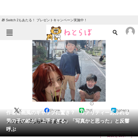
🎁 Switch 2もあたる！ プレゼントキャンペーン実施中！
ねとらぼメニュー
TOP
ニュース
エンタメ
クイズ
グルメ
地域
住まい
教育・育児
動物
リサーチ
2022/08/25 11:40（公開）
X
Share
LINE
hatena
会員記事
作者と画風のギャップに驚き？ リアリティーあふれる
男の子の絵が「上手すぎる」「写真かと思った」と反響
ぬくもりの感じられる作品です。
メディア
呼ぶ
目次を表示
注目記事を集めた総合ページ