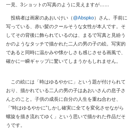
一見、3ショットの写真のように見えますが……
投稿者は画家のあおいけい（
@Abspko
）さん。手前に
写っている、赤い髪のクールそうな女性が本人です。そ
してその背後に飾られているのは、まるで写真と見紛う
かのようなタッチで描かれた二人の男の子の絵。写実的
であると同時に温かみや懐かしさも感じさせる画風で、
確かに一瞬ギャップに驚いてしまうかもしれません。
この絵には「時はゆるやかに」という題が付けられて
おり、描かれている二人の男の子はあおいさんの息子さ
んとのこと。子供の成長に自分の人生を重ね合わせ、
「“時はゆるやかに”しかし確実に全てを変化させながら
螺旋を描き流れてゆく」という思いで描かれた作品だそ
うです。