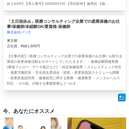
給:1,634円 【求人番号】6000924750 【市区町村】練馬区 【都...
「土日祝休み」医療コンサルティング企業での産業保健のお仕
事/保健師/未経験OK/要資格:保健師
株式会社パソナ
東京都
正社員：時給1,800円
【仕事内容】<医療コンサルティング企業での産業保健のお仕事> お取引企
業様の産業保健活動をサポートしていただきます。 ・健康診断関連業務
(事後フォロー、データ集計など) ・特定保健指導 ・ストレスチェック対応
・過重労働対策 ・安全衛生委員会・巡視 ・産業医面談スケジュール調整
・産業医面談同席 ・健康経営に関する業務 ・健康教育 ・メンタルヘルス
対応 ・その他、付随する事務業務など <おす...
今、あなたにオススメ