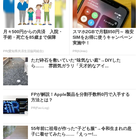
月々500円からの共済 入院・
スマホ2GBで月額850円～ 格安
手術・死亡を85歳まで保障
SIMをお得に使うキャンペーン
実施中！
PR(愛知県共済生活協同組合)
PR(IIJmio)
ただ砕石を敷いていた“味気ない庭”→DIYした
ら…… 雰囲気ガラリ「天才的なアイ...
FPが解説！Apple製品を分割手数料0円で入手する
方法とは？
PR(Fav-Log)
55年前に祖母が作った“子ども服”→令和生まれの息
子に着せてみたら……「えっー!...