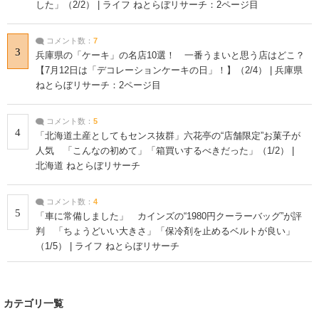
した」（2/2） | ライフ ねとらぼリサーチ：2ページ目
コメント数：
7
3
兵庫県の「ケーキ」の名店10選！ 一番うまいと思う店はどこ？
【7月12日は「デコレーションケーキの日」！】（2/4） | 兵庫県
ねとらぼリサーチ：2ページ目
コメント数：
5
4
「北海道土産としてもセンス抜群」六花亭の“店舗限定”お菓子が
人気 「こんなの初めて」「箱買いするべきだった」（1/2） |
北海道 ねとらぼリサーチ
コメント数：
4
5
「車に常備しました」 カインズの“1980円クーラーバッグ”が評
判 「ちょうどいい大きさ」「保冷剤を止めるベルトが良い」
（1/5） | ライフ ねとらぼリサーチ
カテゴリ一覧