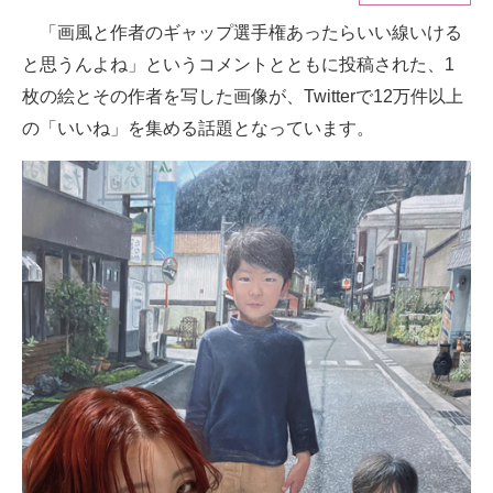
「画風と作者のギャップ選手権あったらいい線いける
ITの今と未来を見通す
と思うんよね」というコメントとともに投稿された、1
スマホと通信の最新トレンド
枚の絵とその作者を写した画像が、Twitterで12万件以上
の「いいね」を集める話題となっています。
進化するPCとデバイスの未来
好きが集まる 比べて選べる
ビジネスと働き方のヒント
AI活用のいまが分かる
企業ITのトレンドを詳説
経営リーダーのコミュニティ
マーケ×ITの今がよく分かる
ITエンジニア向け専門サイト