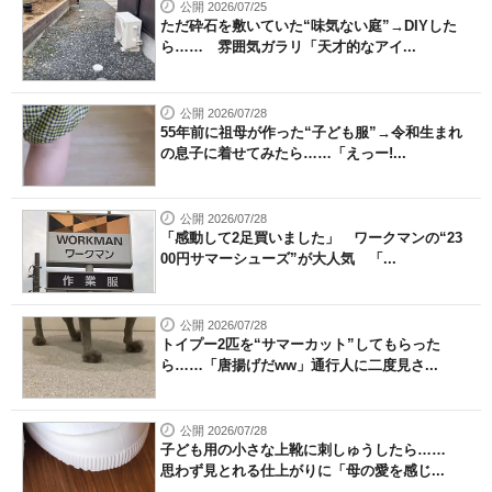
公開 2026/07/25
ただ砕石を敷いていた“味気ない庭”→DIYした
ら…… 雰囲気ガラリ「天才的なアイ...
公開 2026/07/28
55年前に祖母が作った“子ども服”→令和生まれ
の息子に着せてみたら……「えっー!...
公開 2026/07/28
「感動して2足買いました」 ワークマンの“23
00円サマーシューズ”が大人気 「...
公開 2026/07/28
トイプー2匹を“サマーカット”してもらった
ら……「唐揚げだww」通行人に二度見さ...
公開 2026/07/28
子ども用の小さな上靴に刺しゅうしたら……
思わず見とれる仕上がりに「母の愛を感じ...