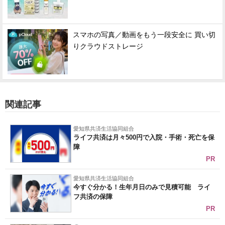
スマホの写真／動画をもう一段安全に 買い切
りクラウドストレージ
関連記事
愛知県共済生活協同組合
ライフ共済は月々500円で入院・手術・死亡を保
障
PR
愛知県共済生活協同組合
今すぐ分かる！生年月日のみで見積可能 ライ
フ共済の保障
PR