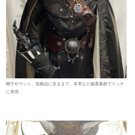
企業向けIT製品の総合サイト
IT製品の技術・比較・事例
製造業のIT導入・活用を支援
モノづくり技術者専門サイト
エレクトロニクス専門サイト
電子設計の基本と応用
帽子やマント、装飾品に至るまで、本革など厳選素材でリッチ
エネルギーの専門メディア
に表現
建設×テクノロジーの最前線
ちょっと気になるネットの話題