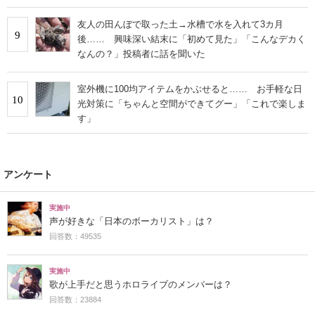
友人の田んぼで取った土→水槽で水を入れて3カ月
9
後…… 興味深い結末に「初めて見た」「こんなデカく
なんの？」投稿者に話を聞いた
室外機に100均アイテムをかぶせると…… お手軽な日
10
光対策に「ちゃんと空間ができてグー」「これで楽しま
す」
アンケート
実施中
声が好きな「日本のボーカリスト」は？
回答数：49535
実施中
歌が上手だと思うホロライブのメンバーは？
回答数：23884