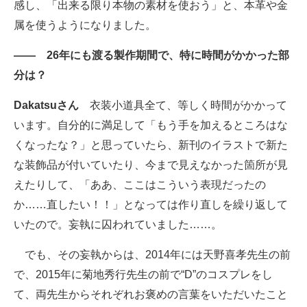
感し、「出来る限り本物の素材を使おう」と、本革や金
属を使うようになりました。
―― 26年にも渡る製作期間で、特に時間がかかった部
分は？
Dakatsuさん
衣装小道具全て、等しく時間がかかって
います。自分的に満足して「もう手を加えるところはな
くなったな？」と思っていたら、新刊のイラストで新た
な装飾品が付いていたり、今まで見えなかった箇所が見
えたりして、「ああ、ここはこういう表現だったの
か……直したい！！」となっては作り直しを繰り返して
いたので。妄執に囚われていました……。
でも、その妄執からは、2014年には天野喜孝先生の前
で、2015年に菊地秀行先生の前で“D”のコスプレをし
て、両先生からそれぞれお褒めの言葉をいただいたこと