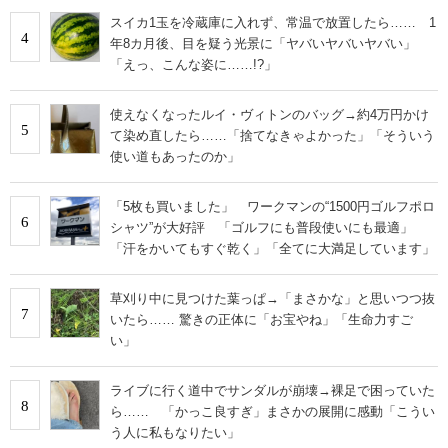
スイカ1玉を冷蔵庫に入れず、常温で放置したら…… 1
4
年8カ月後、目を疑う光景に「ヤバいヤバいヤバい」
「えっ、こんな姿に……!?」
使えなくなったルイ・ヴィトンのバッグ→約4万円かけ
5
て染め直したら……「捨てなきゃよかった」「そういう
使い道もあったのか」
「5枚も買いました」 ワークマンの“1500円ゴルフポロ
6
シャツ”が大好評 「ゴルフにも普段使いにも最適」
「汗をかいてもすぐ乾く」「全てに大満足しています」
草刈り中に見つけた葉っぱ→「まさかな」と思いつつ抜
7
いたら…… 驚きの正体に「お宝やね」「生命力すご
い」
ライブに行く道中でサンダルが崩壊→裸足で困っていた
8
ら…… 「かっこ良すぎ」まさかの展開に感動「こうい
う人に私もなりたい」