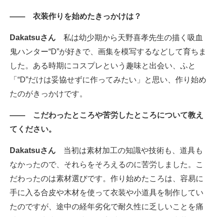
―― 衣装作りを始めたきっかけは？
Dakatsuさん
私は幼少期から天野喜孝先生の描く吸血
鬼ハンター“D”が好きで、画集を模写するなどして育ちま
した。ある時期にコスプレという趣味と出会い、ふと
「“D”だけは妥協せずに作ってみたい」と思い、作り始め
たのがきっかけです。
―― こだわったところや苦労したところについて教え
てください。
Dakatsuさん
当初は素材加工の知識や技術も、道具も
なかったので、それらをそろえるのに苦労しました。こ
だわったのは素材選びです。作り始めたころは、容易に
手に入る合皮や木材を使って衣装や小道具を制作してい
たのですが、途中の経年劣化で耐久性に乏しいことを痛