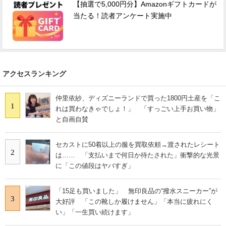
【抽選で5,000円分】Amazonギフトカードが
当たる！読者アンケート実施中
アクセスランキング
仲里依紗、ディズニーランドで買った1800円土産を「こ
1
れは買わなきゃでしょ！」 「すっごい上手お買い物」
と自画自賛
セカストに50着以上の服を買取依頼→渡されたレシート
2
は…… 「支払いまで何日か待たされた」衝撃的な光景
に「この値段はヤバすぎ」
「15足も買いました」 無印良品の“撥水スニーカー”が
3
大好評 「この靴しか履けません」「本当に疲れにく
い」「一生買い続けます」