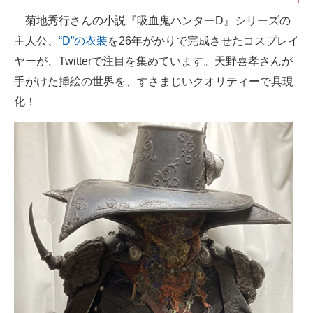
菊地秀行さんの小説『吸血鬼ハンターD』シリーズの
ITの今と未来を見通す
主人公、
“D”の衣装
を26年がかりで完成させたコスプレイ
スマホと通信の最新トレンド
ヤーが、Twitterで注目を集めています。天野喜孝さんが
手がけた挿絵の世界を、すさまじいクオリティーで具現
進化するPCとデバイスの未来
化！
好きが集まる 比べて選べる
ビジネスと働き方のヒント
AI活用のいまが分かる
企業ITのトレンドを詳説
経営リーダーのコミュニティ
マーケ×ITの今がよく分かる
ITエンジニア向け専門サイト