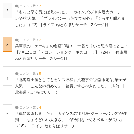
コメント数：
7
2
「もっと早く買えば良かった」 カインズの“車内遮光カーテ
ン”が大人気 「プライバシーも保てて安心」「ぐっすり眠れま
した」（2/2） | ライフ ねとらぼリサーチ：2ページ目
コメント数：
7
3
兵庫県の「ケーキ」の名店10選！ 一番うまいと思う店はどこ？
【7月12日は「デコレーションケーキの日」！】（2/4） | 兵庫県
ねとらぼリサーチ：2ページ目
コメント数：
5
4
「北海道土産としてもセンス抜群」六花亭の“店舗限定”お菓子が
人気 「こんなの初めて」「箱買いするべきだった」（1/2） |
北海道 ねとらぼリサーチ
コメント数：
4
5
「車に常備しました」 カインズの“1980円クーラーバッグ”が評
判 「ちょうどいい大きさ」「保冷剤を止めるベルトが良い」
（1/5） | ライフ ねとらぼリサーチ