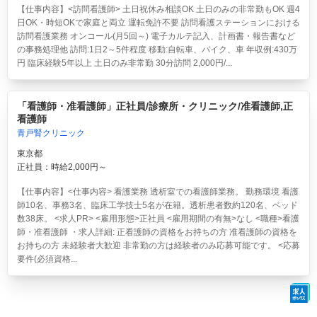
【仕事内容】<訪問看護師> 土日祝休み相談OK 土日のみの非常勤もOK 週4
日OK・時短OKで家庭と両立 運転免許不要 訪問看護ステーションにおける
訪問看護業務 オンコール(月5回～) 電子カルテ記入、計画書・報告書など
の事務処理他 訪問:1日2～5件程度 移動:自転車、バイク、車 年収例:430万
円 臨床経験5年以上 土日のみ非常勤 30分訪問 2,000円/...
「看護師・准看護師」正社員/診療所・クリニック/准看護師,正
看護師
青戸腎クリニック
東京都
正社員：時給2,000円～
【仕事内容】<仕事内容> 看護業務 透析室での看護師業務。 勤務環境 看護
師10名、事務3名、臨床工学技士5名が在籍。透析患者数約120名、ベッド
数38床。 <求人PR> <雇用形態>正社員 <雇用期間の有無>なし <職種>看護
師・准看護師 ・求人詳細: 正看護師の資格をお持ちの方 准看護師の資格を
お持ちの方 未経験者大歓迎 非常勤の方は経験者のみ応募可能です。 <応募
要件(必須資格...