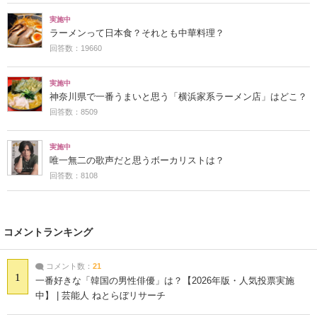
実施中
ラーメンって日本食？それとも中華料理？
回答数：19660
実施中
神奈川県で一番うまいと思う「横浜家系ラーメン店」はどこ？
回答数：8509
実施中
唯一無二の歌声だと思うボーカリストは？
回答数：8108
コメントランキング
コメント数：
21
1
一番好きな「韓国の男性俳優」は？【2026年版・人気投票実施
中】 | 芸能人 ねとらぼリサーチ