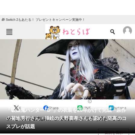
🎁 Switch 2もあたる！ プレゼントキャンペーン実施中！
ねとらぼメニュー
TOP
ニュース
エンタメ
クイズ
グルメ
地域
住まい
教育・育児
動物
リサーチ
2022/08/26 19:45（公開）
X
Share
LINE
hatena
会員記事
「吸血鬼ハンター“D”」の衣装を26年かけて完成 原作
の菊地秀行さん・挿絵の天野喜孝さんも認めた至高のコ
材料と技術を追究し続けた、熱烈なファンに話を聞きました。
メディア
スプレが話題
目次を表示
注目記事を集めた総合ページ