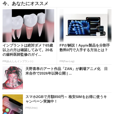
今、あなたにオススメ
インプラントは絶対ダメ？65歳
FPが解説！Apple製品を分割手
以上の方は確認してみて。20名
数料0円で入手する方法とは？
の歯科医師監修のガイ...
PR(あんしんインプラント)
PR(Fav-Log)
天野喜孝のアート作品「ZAN」が劇場アニメ化 日
米合作で2026年以降公開 | ...
スマホ2GBで月額850円～ 格安SIMをお得に使うキ
ャンペーン実施中！
PR(IIJmio)