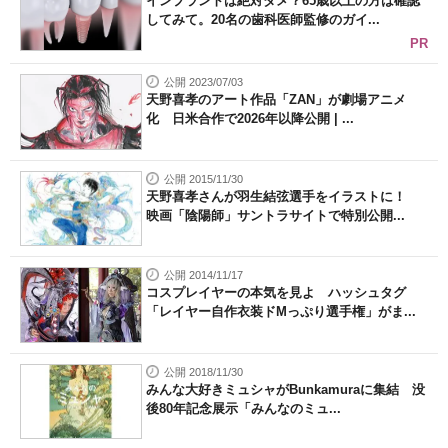
インプラントは絶対ダメ？65歳以上の方は確認
してみて。20名の歯科医師監修のガイ...
PR
公開 2023/07/03
天野喜孝のアート作品「ZAN」が劇場アニメ
化 日米合作で2026年以降公開 | ...
公開 2015/11/30
天野喜孝さんが羽生結弦選手をイラストに！
映画「陰陽師」サントラサイトで特別公開...
公開 2014/11/17
コスプレイヤーの本気を見よ ハッシュタグ
「レイヤー自作衣装ドMっぷり選手権」がま...
公開 2018/11/30
みんな大好きミュシャがBunkamuraに集結 没
後80年記念展示「みんなのミュ...