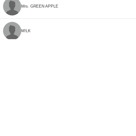
Mrs. GREEN APPLE
M!LK
CLASS SEVEN
モナキ
FEEDBACK
「ねとらぼ」ってなに？
ねとらぼへのご意見・ご感想