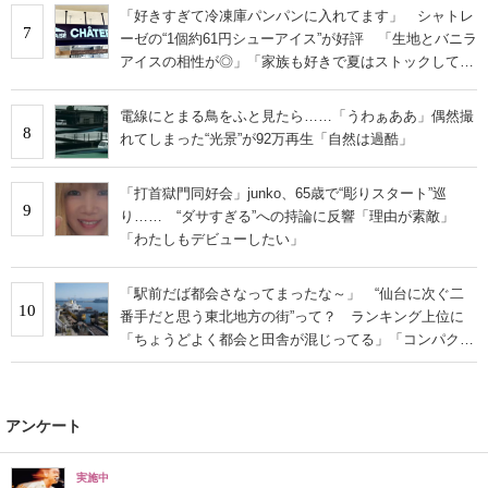
「好きすぎて冷凍庫パンパンに入れてます」 シャトレ
7
ーゼの“1個約61円シューアイス”が好評 「生地とバニラ
アイスの相性が◎」「家族も好きで夏はストックして
る」
電線にとまる鳥をふと見たら……「うわぁああ」偶然撮
8
れてしまった“光景”が92万再生「自然は過酷」
「打首獄門同好会」junko、65歳で“彫りスタート”巡
9
り…… “ダサすぎる”への持論に反響「理由が素敵」
「わたしもデビューしたい」
「駅前だば都会さなってまったな～」 “仙台に次ぐ二
10
番手だと思う東北地方の街”って？ ランキング上位に
「ちょうどよく都会と田舎が混じってる」「コンパクト
にまとまったいい街」の声
アンケート
実施中