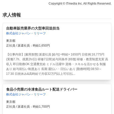
Copyright © ITmedia Inc. All Rights Reserved.
求人情報
自動車販売業界の大型車回送担当
株式会社ジャパン・リリーフ
東京都
正社員 / 派遣社員：時給1,650円
【仕事内容】[雇用形態] 派遣社員 [給与] <時給> 1650円 日収例:16,775円
(実働7.7h、残業2h/日) 研修7日間:給与同条件 [特徴] 研修・教育制度充実 高
収入 即日勤務OK 交通費支給 ミドル活躍中 資格・スキルを活かせる 制服
あり 給与前払い制度あり 長期 週払い・日払いあり [勤務時間] 08:50～
17:30 日祝休み&高時給で月収32万円以上可!日払...
食品小売業の冷凍食品ルート配送ドライバー
株式会社ジャパン・リリーフ
東京都
正社員 / 派遣社員：時給1,700円