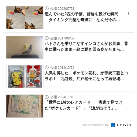
公開 2022/07/21
遊んでいた2匹の子猫、首輪を投げた瞬間……！
タイミング完璧な奇跡に「なんだ今の...
公開 2017/09/02
ハトさんを乗りこなすインコさんがお見事 背
中に乗ったまま一緒に動き回る姿がたまら...
公開 2014/12/12
人気を博した「ポケモン花札」が伝統工芸とコ
ラボ！ 九谷焼、江戸硝子になって再登場...
公開 2024/11/10
「世界に1枚のレアカード」 実家で見つけ
た“ポケモンカード” → 「涙が出そう」...
Recommended by