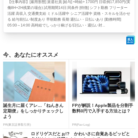
【仕事内容】[雇用形態] 派遣社員 [給与] <時給> 1700円 日収例17,850円(実
働8H+2H残業の場合) 試用期間14日:同条件 [特徴] シフト勤務 フリーター
活躍 高収入 交通費支給 ミドル活躍中 シニア活躍中 資格・スキルを活かせ
る 給与前払い制度あり 早朝勤務 長期 週払い・日払いあり [勤務時間]
05:00～14:00 高時給でしっかり稼げる!日払い・週払い対...
今、あなたにオススメ
誕生月に届くアレ…「ねんきん
FPが解説！Apple製品を分割手
定期便」をしっかりチェックし
数料0円で入手する方法とは？
よう
PR(東京証券取引所)
PR(Fav-Log)
ロドリゲスだとぉ!? かわいさに自覚あるピッピと