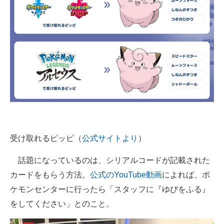
企業向けIT製品の総合サイト
IT製品の技術・比較・事例
製造業のIT導入・活用を支援
モノづくり技術者専門サイト
エレクトロニクス専門サイト
電子設計の基本と応用
受け取れるピッピ（
公式サイトより
）
エネルギーの専門メディア
話題になっているのは、シリアルコードが記載された
建設×テクノロジーの最前線
カードをもらう方法。
公式のYouTube動画
によれば、ポ
ちょっと気になるネットの話題
ケモンセンターに行ったら「スタッフに『ゆびをふる』
をしてください」とのこと。