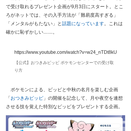
で受け取れるプレゼント企画が9月3日にスタート。とこ
ITの今と未来を見通す
ろがネットでは、その入手方法が「難易度高すぎる」
「メンタルがもたない」と
話題になっています
。これは
スマホと通信の最新トレンド
確かに恥ずかしい……。
進化するPCとデバイスの未来
好きが集まる 比べて選べる
https://www.youtube.com/watch?v=w24_nTDt8kU
【公式】おつきみピッピ ポケモンセンターでの受け取
ビジネスと働き方のヒント
り方
AI活用のいまが分かる
企業ITのトレンドを詳説
ポケモンによる、ピッピと中秋の名月を楽しむ企画
「
おつきみピッピ
」の開催を記念して、月や夜空を連想
経営リーダーのコミュニティ
させる技を覚えた特別なピッピをプレゼントする企画。
マーケ×ITの今がよく分かる
ITエンジニア向け専門サイト