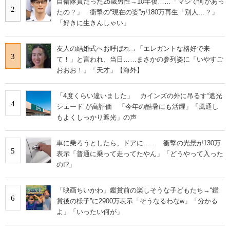
自衛隊員だった25歳男性→10年後……「マジで何があっ
2
たの？」 衝撃の“現在の姿”が180万再生「別人…？」
「好きに生きんしゃい」
友人の結婚式へお呼ばれ→「エレガントな格好で来
3
て！」と言われ、当日……まさかの参列姿に「いやすご
おおお！」「天才」【海外】
「4度くらい違いました」 カインズの外に吊るす“遮光
4
シェード”が高評価 「今年の酷暑にも活躍」「風通し
もよくしっかり遮光」の声
車に乗ろうとしたら、ドアに…… 衝撃の光景が130万
5
表示「普通に乗って走ってたやん」「どうやって入った
の!?」
「映画ちいかわ」鑑賞前の楽しそうな子どもたち→“鑑
6
賞後の様子”に2900万表示「そうなるわなw」「分かる
よ」「いったい何が」