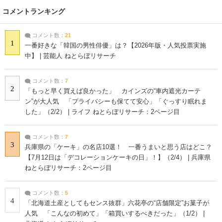
コメントランキング
コメント数：
21
1
一番好きな「韓国の男性俳優」は？【2026年版・人気投票実施
中】 | 芸能人 ねとらぼリサーチ
コメント数：
7
2
「もっと早く買えば良かった」 カインズの“車内遮光カーテ
ン”が大人気 「プライバシーも保てて安心」「ぐっすり眠れま
した」（2/2） | ライフ ねとらぼリサーチ：2ページ目
コメント数：
7
3
兵庫県の「ケーキ」の名店10選！ 一番うまいと思う店はどこ？
【7月12日は「デコレーションケーキの日」！】（2/4） | 兵庫県
ねとらぼリサーチ：2ページ目
コメント数：
5
4
「北海道土産としてもセンス抜群」六花亭の“店舗限定”お菓子が
人気 「こんなの初めて」「箱買いするべきだった」（1/2） |