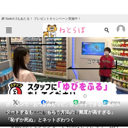
🎁 Switch 2もあたる！ プレゼントキャンペーン実施中！
ねとらぼメニュー
TOP
ニュース
エンタメ
クイズ
グルメ
地域
住まい
教育・育児
動物
リサーチ
2022/09/03 18:30（公開）
X
Share
LINE
hatena
会員記事
ポケセンで「おつきみピッピ」がゲットできる企画がス
タートするも…… もらう方法の「難度が高すぎる」
俺たちのメンタルにも「こうかはばつぐんだ！」
メディア
「恥ずか死ぬ」とネットざわつく
全国のポケモンセンターで“特別なピッピ”をゲーム内
注目記事を集めた総合ページ