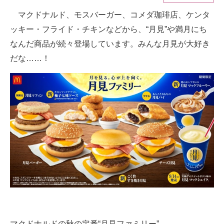
マクドナルド、モスバーガー、コメダ珈琲店、ケンタ
ITの今と未来を見通す
ッキー・フライド・チキンなどから、“月見”や満月にち
スマホと通信の最新トレンド
なんだ商品が続々登場しています。みんな月見が大好き
だな……！
進化するPCとデバイスの未来
好きが集まる 比べて選べる
ビジネスと働き方のヒント
AI活用のいまが分かる
企業ITのトレンドを詳説
経営リーダーのコミュニティ
マーケ×ITの今がよく分かる
ITエンジニア向け専門サイト
マクドナルドの秋の定番“月見ファミリー”