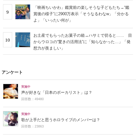
「映画ちいかわ」鑑賞前の楽しそうな子どもたち→“鑑
9
賞後の様子”に2900万表示「そうなるわなw」「分かる
よ」「いったい何が」
お土産でもらったお菓子の箱→ハサミで切ると…… 目
10
からウロコの“驚きの活用法”に「知らなかった…」「発
想力が羨ましい」
アンケート
実施中
声が好きな「日本のボーカリスト」は？
回答数：49480
実施中
歌が上手だと思うホロライブのメンバーは？
回答数：23863