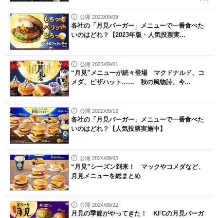
公開 2023/09/09
各社の「月見バーガー」メニューで一番食べた
いのはどれ？【2023年版・人気投票実...
公開 2023/09/01
“月見”メニューが続々登場 マクドナルド、コ
メダ、ピザハット…… 秋の風物詩、今...
公開 2022/09/12
各社の「月見バーガー」メニューで一番食べた
いのはどれ？【人気投票実施中】
公開 2024/09/03
“月見”シーズン到来！ マックやコメダなど、
月見メニューを総まとめ
公開 2024/08/22
月見の季節がやってきた！ KFCの月見バーガ