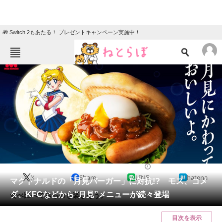
🎁 Switch 2もあたる！ プレゼントキャンペーン実施中！
ねとらぼメニュー
TOP
ニュース
エンタメ
クイズ
グルメ
地域
住まい
教育・育児
動物
リサーチ
2022/09/07 18:38（公開）
X
Share
LINE
hatena
会員記事
マクドナルドの「月見バーガー」に対抗!? モス、コメ
ダ、KFCなどから“月見”メニューが続々登場
食べ比べてみるのも楽しそう。
メディア
目次を表示
注目記事を集めた総合ページ