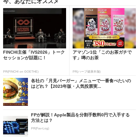
今、あなたにオススメ
FINCHI主催「IVS2026」トーク
アマゾン1位「このお茶ガチで
セッションが話題に！
す」噂のお茶
PR(FINCHI on GOETHE)
PR(ハーブ健康本舗)
各社の「月見バーガー」メニューで一番食べたいの
はどれ？【2023年版・人気投票実...
FPが解説！Apple製品を分割手数料0円で入手する
方法とは？
PR(Fav-Log)