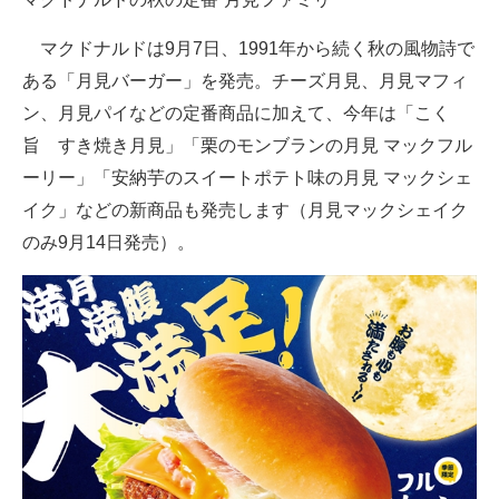
企業向けIT製品の総合サイト
マクドナルドは9月7日、1991年から続く秋の風物詩で
IT製品の技術・比較・事例
ある「月見バーガー」を発売。チーズ月見、月見マフィ
ン、月見パイなどの定番商品に加えて、今年は「こく
製造業のIT導入・活用を支援
旨 すき焼き月見」「栗のモンブランの月見 マックフル
モノづくり技術者専門サイト
ーリー」「安納芋のスイートポテト味の月見 マックシェ
イク」などの新商品も発売します（月見マックシェイク
エレクトロニクス専門サイト
のみ9月14日発売）。
電子設計の基本と応用
エネルギーの専門メディア
建設×テクノロジーの最前線
ちょっと気になるネットの話題