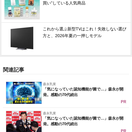
買い"している人気商品
これから選ぶ新型TVはこれ！失敗しない選び
方と、2026年夏の一押しモデル
関連記事
森永乳業
「気になっていた認知機能が菌で…」森永が開
発。感動の70代続出
PR
森永乳業
「気になっていた認知機能が菌で…」森永が開
発。感動の70代続出
PR