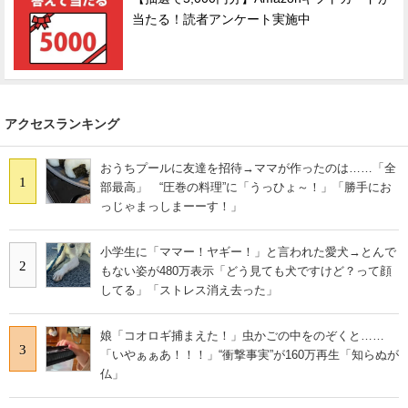
当たる！読者アンケート実施中
アクセスランキング
おうちプールに友達を招待→ママが作ったのは……「全
1
部最高」 “圧巻の料理”に「うっひょ～！」「勝手にお
っじゃまっしまーーす！」
小学生に「ママー！ヤギー！」と言われた愛犬→とんで
2
もない姿が480万表示「どう見ても犬ですけど？って顔
してる」「ストレス消え去った」
娘「コオロギ捕まえた！」虫かごの中をのぞくと……
3
「いやぁぁあ！！！」“衝撃事実”が160万再生「知らぬが
仏」