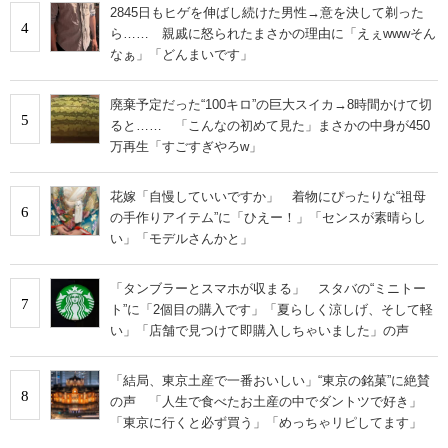
2845日もヒゲを伸ばし続けた男性→意を決して剃った
4
ら…… 親戚に怒られたまさかの理由に「えぇwwwそん
なぁ」「どんまいです」
廃棄予定だった“100キロ”の巨大スイカ→8時間かけて切
5
ると…… 「こんなの初めて見た」まさかの中身が450
万再生「すごすぎやろw」
花嫁「自慢していいですか」 着物にぴったりな“祖母
6
の手作りアイテム”に「ひえー！」「センスが素晴らし
い」「モデルさんかと」
「タンブラーとスマホが収まる」 スタバの“ミニトー
7
ト”に「2個目の購入です」「夏らしく涼しげ、そして軽
い」「店舗で見つけて即購入しちゃいました」の声
「結局、東京土産で一番おいしい」“東京の銘菓”に絶賛
8
の声 「人生で食べたお土産の中でダントツで好き」
「東京に行くと必ず買う」「めっちゃリピしてます」