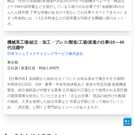
検品・仕分け!未経験OK!夜勤×月収28万円可
<印刷機オペレータ・検品な
ど!> DMや請求書などを発行している工場でのお仕事です! 未経験OKのか
んたん軽作業 丁寧な研修があるので安心してお仕事スタートできちゃいま
す <具体的には…> 1公共料金などの請求書を印刷する機械に紙のセット・
ボ...
機械系工場/組立・加工・プレス/製造/工場/派遣の仕事/20～40
代活躍中
日本マニュファクチャリングサービス株式会社
東京都
正社員 / 派遣社員：時給1,400円
【仕事内容】未経験から始めるモノづくり お休み多めで働きやすさ抜群!
年間休日125日、GW・夏季・年末年始休暇あり 食堂や売店完備 産業機器
製造、組立補助及び付随する業務 公共施設や工場などで使用される高圧盤
の製造業務を担当していただきます! 〈主なお仕事〉 部品の組付けや配線
の接続、工具を使用した組立作業など 作業は手順に沿って進めていくた
め、「高圧盤」と聞くと専門的なイメージがありますが...