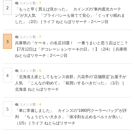
コメント数：
7
2
「もっと早く買えば良かった」 カインズの“車内遮光カーテ
ン”が大人気 「プライバシーも保てて安心」「ぐっすり眠れま
した」（2/2） | ライフ ねとらぼリサーチ：2ページ目
コメント数：
7
3
兵庫県の「ケーキ」の名店10選！ 一番うまいと思う店はどこ？
【7月12日は「デコレーションケーキの日」！】（2/4） | 兵庫県
ねとらぼリサーチ：2ページ目
コメント数：
5
4
「北海道土産としてもセンス抜群」六花亭の“店舗限定”お菓子が
人気 「こんなの初めて」「箱買いするべきだった」（1/2） |
北海道 ねとらぼリサーチ
コメント数：
4
5
「車に常備しました」 カインズの“1980円クーラーバッグ”が評
判 「ちょうどいい大きさ」「保冷剤を止めるベルトが良い」
（1/5） | ライフ ねとらぼリサーチ