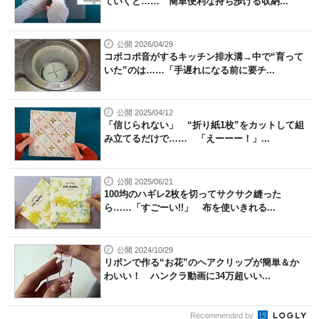
ていくと…… 簡単便利な持ち歩ける収納...
公開 2026/04/29
コポコポ音がするキッチン排水溝→中で“育って
いた”のは……「手遅れになる前に要チ...
公開 2025/04/12
「信じられない」 “折り紙1枚”をカットして組
み立てるだけで…… 「えーーー！」...
公開 2025/06/21
100均のハギレ2枚を切ってサクサク縫った
ら……「すごーい!!」 布を使いきれる...
公開 2024/10/29
リボンで作る“お花”のヘアクリップが簡単＆か
わいい！ ハンクラ動画に34万超いい...
Recommended by