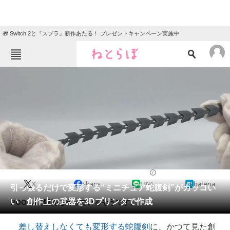
🎁 Switch 2と『スプラ』新作あたる！ プレゼントキャンペーン実施中
ねとらぼメニュー
TOP
ニュース
エンタメ
クイズ
グルメ
地域
住まい
教育・育児
動物
リサーチ
2022/09/14 18:00（公開）
X
Share
LINE
hatena
会員記事
引っ張るだけで変形する“ミニチュア蛇腹剣”がカッコい
い 創作上の武器を3Dプリンタで作成
BOOTHで販売も行っているそうです。
メディア
差し替えしなくても変形する蛇腹剣
に、かつて見た創
注目記事を集めた総合ページ