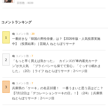
回答数：8039
コメントランキング
コメント数：
20
1
一番好きな「韓国の男性俳優」は？【2026年版・人気投票実施
中】（投票結果） | 芸能人 ねとらぼリサーチ
コメント数：
7
2
「もっと早く買えば良かった」 カインズの“車内遮光カーテ
ン”が大人気 「プライバシーも保てて安心」「ぐっすり眠れま
した」（2/2） | ライフ ねとらぼリサーチ：2ページ目
コメント数：
7
3
兵庫県の「ケーキ」の名店10選！ 一番うまいと思う店はどこ？
【7月12日は「デコレーションケーキの日」！】（2/4） | 兵庫県
ねとらぼリサーチ：2ページ目