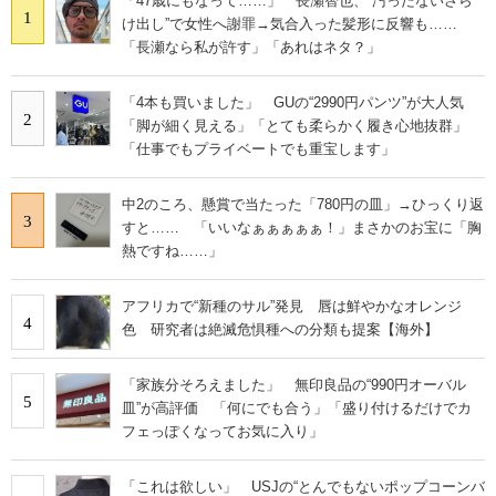
「47歳にもなって……」 長瀬智也、“汚ったないさら
1
け出し”で女性へ謝罪→気合入った髪形に反響も……
「長瀬なら私が許す」「あれはネタ？」
「4本も買いました」 GUの“2990円パンツ”が大人気
2
「脚が細く見える」「とても柔らかく履き心地抜群」
「仕事でもプライベートでも重宝します」
中2のころ、懸賞で当たった「780円の皿」→ひっくり返
3
すと…… 「いいなぁぁぁぁぁ！」まさかのお宝に「胸
熱ですね……」
アフリカで“新種のサル”発見 唇は鮮やかなオレンジ
4
色 研究者は絶滅危惧種への分類も提案【海外】
「家族分そろえました」 無印良品の“990円オーバル
5
皿”が高評価 「何にでも合う」「盛り付けるだけでカ
フェっぽくなってお気に入り」
「これは欲しい」 USJの“とんでもないポップコーンバ