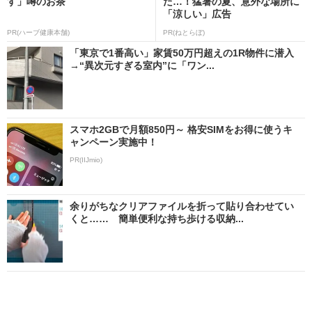
す」噂のお茶
た…！猛暑の夏、意外な場所に
「涼しい」広告
PR(ハーブ健康本舗)
PR(ねとらぼ)
「東京で1番高い」家賃50万円超えの1R物件に潜入
→“異次元すぎる室内”に「ワン...
スマホ2GBで月額850円～ 格安SIMをお得に使うキ
ャンペーン実施中！
PR(IIJmio)
余りがちなクリアファイルを折って貼り合わせてい
くと…… 簡単便利な持ち歩ける収納...