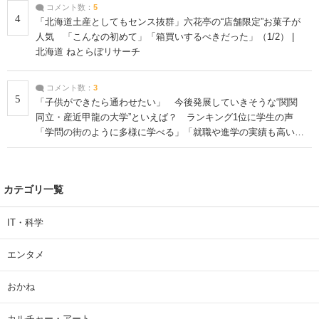
コメント数：
5
4
「北海道土産としてもセンス抜群」六花亭の“店舗限定”お菓子が
人気 「こんなの初めて」「箱買いするべきだった」（1/2） |
北海道 ねとらぼリサーチ
コメント数：
3
5
「子供ができたら通わせたい」 今後発展していきそうな“関関
同立・産近甲龍の大学”といえば？ ランキング1位に学生の声
「学問の街のように多様に学べる」「就職や進学の実績も高い」
| 大学 ねとらぼリサーチ
カテゴリ一覧
IT・科学
エンタメ
おかね
カルチャー・アート