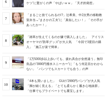
6
ケツ”に驚がくの声「やばいｗｗ」「天才的発想」
「まるごと捨てられるの!?」辻希美、中2次男の移動教
7
室弁当→“まさかの工夫”に「真似したい！」「その手が
あったかー！」
「雑草が生えてくるのが嫌で購入しました」 アイリス
8
オーヤマの“防草グッズ”が大人気 「今回で3度目の購
入」「施工が楽で簡単」
「1万5000歩以上歩いても、疲れ具合が全然違う」無印
9
良品の“3990円撥水スニーカー”に「もう何足目かわから
ない」「パンツでもスカートでも合う」の声
「4本も買いました」 GUの“2990円パンツ”が大人気
10
「脚が細く見える」「とても柔らかく履き心地抜群」
「仕事でもプライベートでも重宝します」