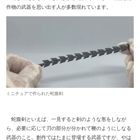
作物の武器を思い出す人が多数現れています。
ITの今と未来を見通す
スマホと通信の最新トレンド
進化するPCとデバイスの未来
好きが集まる 比べて選べる
ビジネスと働き方のヒント
AI活用のいまが分かる
ミニチュアで作られた蛇腹剣
企業ITのトレンドを詳説
経営リーダーのコミュニティ
蛇腹剣といえば、一見すると剣のような形をしなが
マーケ×ITの今がよく分かる
ら、必要に応じて刃の部分が分かれて鞭のようにしなる
ITエンジニア向け専門サイト
武器のこと。創作ではたまに登場する武器ですが、やは