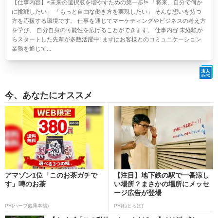
【仕事内容】<未来の選択肢を増やすための第一歩!> 「将来、自分で何か
に挑戦したい」 「もっと自由な働き方を実現したい」 そんな想いを持つ
方を応援する環境です。 仕事を通じてマーケティングやビジネスの考え方
を学び、 自分自身の可能性を広げることができます。 仕事内容 未経験か
らスタートした先輩が多数活躍中! まずはお客様とのコミュニケーション
業務を通じて...
今、あなたにオススメ
アマゾン1位「このお茶ガチで
【注目】地下鉄の駅で一番涼し
す」噂のお茶
い場所？まさかの場所にメッセ
ージ広告が登場
PR(ハーブ健康本舗)
PR(ねとらぼ)