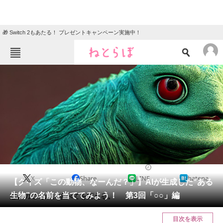
🎁 Switch 2もあたる！ プレゼントキャンペーン実施中！
ねとらぼメニュー
TOP
ニュース
エンタメ
クイズ
グルメ
地域
住まい
教育・育児
動物
リサーチ
2022/09/19 20:00（公開）
X
Share
LINE
hatena
会員記事
【クイズ「この動物、なーんだ？」】AIが生成した“ある
生物”の名前を当ててみよう！ 第3回「○○」編
想像力こそが、すべてを変える。
メディア
目次を表示
注目記事を集めた総合ページ