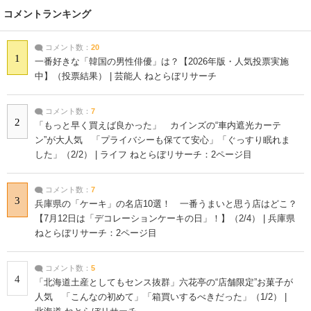
コメントランキング
コメント数：
20
1
一番好きな「韓国の男性俳優」は？【2026年版・人気投票実施
中】（投票結果） | 芸能人 ねとらぼリサーチ
コメント数：
7
2
「もっと早く買えば良かった」 カインズの“車内遮光カーテ
ン”が大人気 「プライバシーも保てて安心」「ぐっすり眠れま
した」（2/2） | ライフ ねとらぼリサーチ：2ページ目
コメント数：
7
3
兵庫県の「ケーキ」の名店10選！ 一番うまいと思う店はどこ？
【7月12日は「デコレーションケーキの日」！】（2/4） | 兵庫県
ねとらぼリサーチ：2ページ目
コメント数：
5
4
「北海道土産としてもセンス抜群」六花亭の“店舗限定”お菓子が
人気 「こんなの初めて」「箱買いするべきだった」（1/2） |