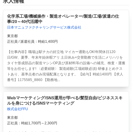
求人情報
化学系工場/機械操作・製造オペレーター/製造/工場/派遣の仕
事/20～40代活躍中
日本マニュファクチャリングサービス株式会社
東京都
正社員 / 派遣社員：時給1,400円
【仕事内容】職場は駅チカの好立地 マイカー通勤もOK!年間休日120
日/GW、夏季、年末年始休暇アリ 土日休み×交替勤務で生活にメリハリを
タイヤ形成部品の製造マシンOP及び原材料等の設備への補充、検査・運搬
等をお任せします! 〈必要経験〉 製造経験(工場経験必須) 研修まとめテス
トあり、基準点者のみ現場配属となります。 【給与】時給1400円 【求人
番号】1175585_8860 【勤務地...
Webマーケティング/SNS運用が学べる/髪型自由/ビジネススキ
ルを身につける/SNSマーケティング
株式会社FFU
東京都
正社員：時給1,700円～2,300円