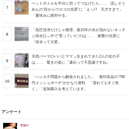
ペットボトルを半分に切ってつなげたら…… 流しそう
7
めんの“目からウロコの光景”に「えっ!? 天才すぎて」
「夏休みに絶対やる」
「高圧洗浄だけじゃ無理」築15年の水が流れないキッチ
8
ン排水口→中で“育っていた”のは…… 衝撃の光景に
「排水って大変」
天然パーマのパパとママ→生まれてきた2人の女の子
9
は…… 驚きの姿に「遺伝って不思議ですね」
「ハンカチ問題から解放されました」 無印良品の“790
10
円メッシュポーチ”がかなり便利 「濡れてもすぐ乾
く」「追加購入を考えています」
アンケート
実施中