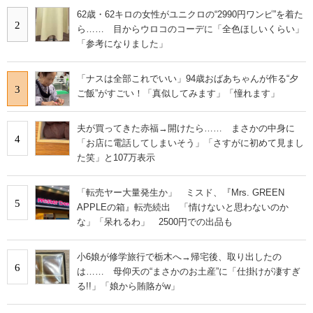
62歳・62キロの女性がユニクロの“2990円ワンピ”を着た
2
ら…… 目からウロコのコーデに「全色ほしいくらい」
「参考になりました」
「ナスは全部これでいい」94歳おばあちゃんが作る“夕
3
ご飯”がすごい！「真似してみます」「憧れます」
夫が買ってきた赤福→開けたら…… まさかの中身に
4
「お店に電話してしまいそう」「さすがに初めて見まし
た笑」と107万表示
「転売ヤー大量発生か」 ミスド、『Mrs. GREEN
5
APPLEの箱』転売続出 「情けないと思わないのか
な」「呆れるわ」 2500円での出品も
小6娘が修学旅行で栃木へ→帰宅後、取り出したの
6
は…… 母仰天の“まさかのお土産”に「仕掛けが凄すぎ
る!!」「娘から賄賂がw」