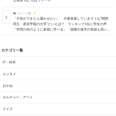
北海道 ねとらぼリサーチ
コメント数：
3
5
「子供ができたら通わせたい」 今後発展していきそうな“関関
同立・産近甲龍の大学”といえば？ ランキング1位に学生の声
「学問の街のように多様に学べる」「就職や進学の実績も高い」
| 大学 ねとらぼリサーチ
カテゴリ一覧
IT・科学
エンタメ
おかね
カルチャー・アート
クイズ