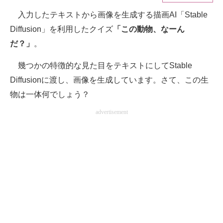
入力したテキストから画像を生成する描画AI「Stable
ITの今と未来を見通す
Diffusion」を利用したクイズ
「この動物、なーん
スマホと通信の最新トレンド
だ？」
。
進化するPCとデバイスの未来
幾つかの特徴的な見た目をテキストにしてStable
Diffusionに渡し、画像を生成しています。さて、この生
好きが集まる 比べて選べる
物は一体何でしょう？
ビジネスと働き方のヒント
advertisement
AI活用のいまが分かる
企業ITのトレンドを詳説
経営リーダーのコミュニティ
マーケ×ITの今がよく分かる
ITエンジニア向け専門サイト