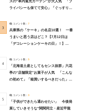
ズの“車内遮光カーテン”が大人気 「プ
ライバシーも保てて安心」「ぐっすり眠
れました」（2/2） | ライフ ねとらぼリ
サーチ：2ページ目
コメント数：
7
3
兵庫県の「ケーキ」の名店10選！ 一番
うまいと思う店はどこ？【7月12日は
「デコレーションケーキの日」！】
（2/4） | 兵庫県 ねとらぼリサーチ：2ペ
ージ目
コメント数：
5
4
「北海道土産としてもセンス抜群」六花
亭の“店舗限定”お菓子が人気 「こんな
の初めて」「箱買いするべきだった」
（1/2） | 北海道 ねとらぼリサーチ
コメント数：
3
5
「子供ができたら通わせたい」 今後発
展していきそうな“関関同立・産近甲龍