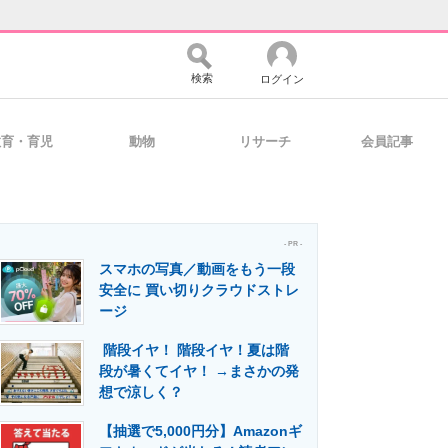
検索
ログイン
教育・育児
動物
リサーチ
会員記事
バイスの未来
好きが集まる 比べて選べる
- PR -
スマホの写真／動画をもう一段
コミュニティ
マーケ×ITの今がよく分かる
安全に 買い切りクラウドストレ
ージ
階段イヤ！ 階段イヤ！夏は階
・活用を支援
段が暑くてイヤ！ →まさかの発
想で涼しく？
【抽選で5,000円分】Amazonギ