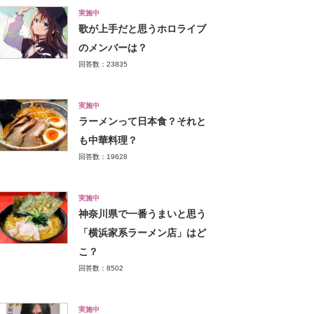
実施中
歌が上手だと思うホロライブ
のメンバーは？
回答数：23835
実施中
ラーメンって日本食？それと
も中華料理？
回答数：19628
実施中
神奈川県で一番うまいと思う
「横浜家系ラーメン店」はど
こ？
回答数：8502
実施中