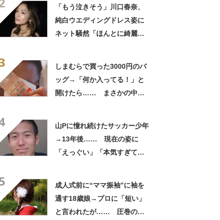
2
笑」と107万表示
「もう泣きそう」川口春奈、
純白ウエディングドレス姿に
ネット騒然「ほんとに綺麗」
「この笑顔が切なすぎる」
3
しまむらで買った3000円のバ
ッグ→「何か入ってる！」と
開けたら…… まさかの中身
に「買いに走った」「コスパ
4
良すぎる」
山Pに憧れ続けたサッカー少年
→13年後…… 現在の姿に
「えっぐい」「本気すぎて尊
敬する」と49万再生
5
成人式前に“ママ振袖”に袖を
通す18歳娘→プロに「短い」
と言われたが…… 圧巻の着