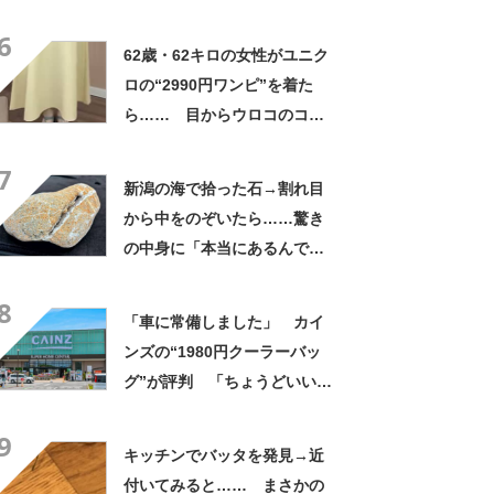
姿に「素敵ねぇうっとり」
6
「綺麗さが引き立ちます」
62歳・62キロの女性がユニク
ロの“2990円ワンピ”を着た
ら…… 目からウロコのコー
デに「全色ほしいくらい」
7
「参考になりました」
新潟の海で拾った石→割れ目
から中をのぞいたら……驚き
の中身に「本当にあるんです
ね！」「お宝だ」
8
「車に常備しました」 カイ
ンズの“1980円クーラーバッ
グ”が評判 「ちょうどいい大
きさ」「保冷剤を止めるベル
9
トが良い」
キッチンでバッタを発見→近
付いてみると…… まさかの