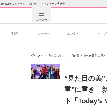
🎁 Switch 2もあたる！ プレゼントキャンペーン実施中！
メディア
TOP
ニュース
エンタメ
クイズ
注目記事を集めた総合ページ
ITの今
TOP
>
“見た目の美”よりも“心の美”と“個性の尊重”に重き
ビジネスと働き方のヒント
AI活用
“見た目の美”
重”に重き 
ITエンジニア向け専門サイト
企業向けI
ト「Today’