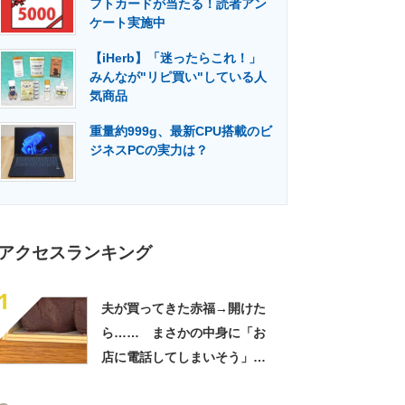
フトカードが当たる！読者アン
門メディア
建設×テクノロジーの最前線
ケート実施中
【iHerb】「迷ったらこれ！」
みんなが"リピ買い"している人
気商品
重量約999g、最新CPU搭載のビ
ジネスPCの実力は？
アクセスランキング
1
夫が買ってきた赤福→開けた
ら…… まさかの中身に「お
店に電話してしまいそう」
「さすがに初めて見ました