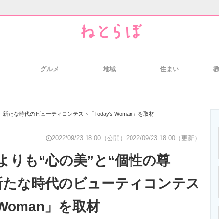
グルメ
地域
住まい
と未来を見通す
スマホと通信の最新トレンド
進化するPCとデ
 新たな時代のビューティコンテスト「Today’s Woman」を取材
のいまが分かる
企業ITのトレンドを詳説
経営リーダーの
2022/09/23 18:00（公開）
2022/09/23 18:00（更新）
よりも“心の美”と“個性の尊
新たな時代のビューティコンテス
T製品の総合サイト
IT製品の技術・比較・事例
製造業のIT導入
s Woman」を取材