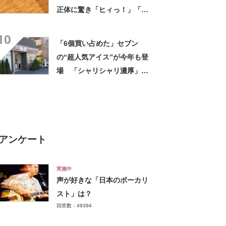
正体に驚き「ヒィっ！」「心
臓に悪いよね、、、」
10
「6個買い占めた」セブン
の“超人気アイス”が今年も登
場 「シャリシャリ濃厚」
「ちょーーーうまい」「箱で
欲しいよこれ」「喫茶店で出
てきてもおかしくない」
アンケート
実施中
声が好きな「日本のボーカリ
スト」は？
回答数：49394