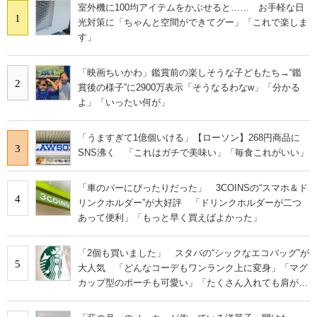
室外機に100均アイテムをかぶせると…… お手軽な日
1
光対策に「ちゃんと空間ができてグー」「これで楽しま
す」
「映画ちいかわ」鑑賞前の楽しそうな子どもたち→“鑑
2
賞後の様子”に2900万表示「そうなるわなw」「分かる
よ」「いったい何が」
「うますぎて1億個いける」【ローソン】268円商品に
3
SNS沸く 「これはガチで美味い」「毎食これがいい」
「車のバーにぴったりだった」 3COINSの“スマホ＆ド
4
リンクホルダー”が大好評 「ドリンクホルダーが二つ
あって便利」「もっと早く買えばよかった」
「2個も買いました」 スタバの“シックなエコバッグ”が
5
大人気 「どんなコーデもワンランク上に変身」「マグ
カップ型のポーチも可愛い」「たくさん入れても肩が痛
くならない」