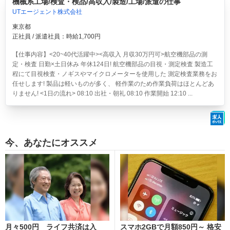
機械系工場/検査・検品/高収入/製造/工場/派遣の仕事
UTエージェント株式会社
東京都
正社員 / 派遣社員：時給1,700円
【仕事内容】<20~40代活躍中><高収入 月収30万円可>航空機部品の測
定・検査 日勤×土日休み 年休124日!
航空機部品の目視・測定検査 製造工
程にて目視検査・ノギスやマイクロメーターを使用した 測定検査業務をお
任せします! 製品は軽いものが多く、 軽作業のため作業負荷はほとんどあ
りません! <1日の流れ> 08:10 出社・朝礼 08:10 作業開始 12:10 ...
今、あなたにオススメ
月々500円 ライフ共済は入
スマホ2GBで月額850円～ 格安