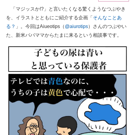
「マジッスか!?」と言いたくなる驚くようなつぶやき
ITの今と未来を見通す
を、イラストとともにご紹介する企画「
そんなことあ
スマホと通信の最新トレンド
る？
」。今回はAiueotips（
@aiurotips
）さんのつぶやい
た、新米パパママからたまに来るという相談事です。
進化するPCとデバイスの未来
好きが集まる 比べて選べる
ビジネスと働き方のヒント
AI活用のいまが分かる
企業ITのトレンドを詳説
経営リーダーのコミュニティ
マーケ×ITの今がよく分かる
ITエンジニア向け専門サイト