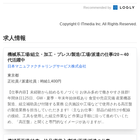
Recommended by
Copyright © ITmedia Inc. All Rights Reserved.
求人情報
機械系工場/組立・加工・プレス/製造/工場/派遣の仕事/20～40
代活躍中
日本マニュファクチャリングサービス株式会社
東京都
正社員 / 派遣社員：時給1,400円
【仕事内容】未経験から始めるモノづくり お休み多めで働きやすさ抜群!
年間休日125日、GW・夏季・年末年始休暇あり 食堂や売店完備 産業機器
製造、組立補助及び付随する業務 公共施設や工場などで使用される高圧盤
の製造業務を担当していただきます! 〈主なお仕事〉 部品の組付けや配線
の接続、工具を使用した組立作業など 作業は手順に沿って進めていくた
め、「高圧盤」と聞くと専門的なイメージがありますが...