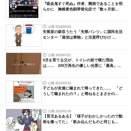
『吸血鬼すぐ死ぬ』作者、難病であることを明
らかに 胸椎黄色靱帯骨化症で「数ヶ月前...
公開 2016/05/20
失禁尿の吸収うたう「失禁パンツ」に国民生活
センター「過信は禁物」と注意呼びかけ ...
公開 2023/07/21
4児を育てる父が、トイレの前で寝た理由
は…… 200万再生の優しい光景に「最高」...
公開 2022/07/13
子どもが友達に噛まれて帰ってきた…… 「ど
うして噛まれたの？」と尋ねるとまさかの...
公開 2022/01/16
【育児あるある】「様子がおかしかったので動
画を撮ってた」「飲み込んだものと同じも...