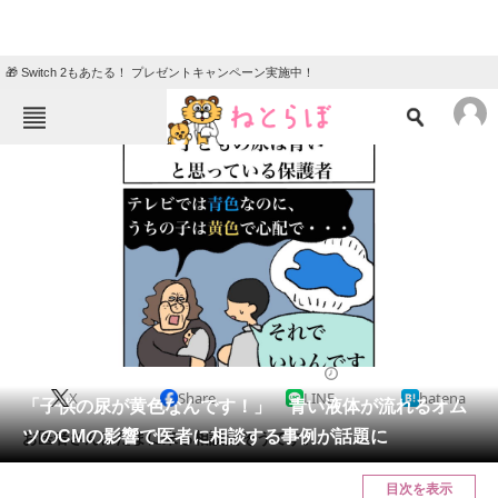
🎁 Switch 2もあたる！ プレゼントキャンペーン実施中！
ねとらぼメニュー
TOP
ニュース
エンタメ
クイズ
グルメ
地域
住まい
教育・育児
動物
リサーチ
2022/09/26 11:10（公開）
X
Share
LINE
hatena
会員記事
「子供の尿が黄色なんです！」 青い液体が流れるオム
ツのCMの影響で医者に相談する事例が話題に
お医者さんにたまに来る相談だそうです。
メディア
目次を表示
注目記事を集めた総合ページ