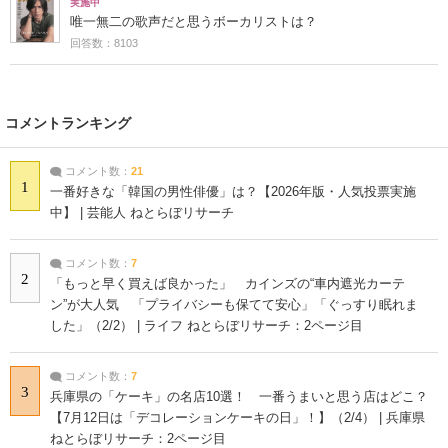
実施中
唯一無二の歌声だと思うボーカリストは？
回答数：8103
コメントランキング
コメント数：
21
1
一番好きな「韓国の男性俳優」は？【2026年版・人気投票実施
中】 | 芸能人 ねとらぼリサーチ
コメント数：
7
2
「もっと早く買えば良かった」 カインズの“車内遮光カーテ
ン”が大人気 「プライバシーも保てて安心」「ぐっすり眠れま
した」（2/2） | ライフ ねとらぼリサーチ：2ページ目
コメント数：
7
3
兵庫県の「ケーキ」の名店10選！ 一番うまいと思う店はどこ？
【7月12日は「デコレーションケーキの日」！】（2/4） | 兵庫県
ねとらぼリサーチ：2ページ目