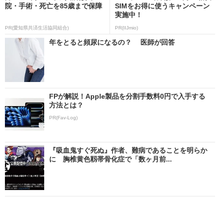
院・手術・死亡を85歳まで保障
SIMをお得に使うキャンペーン
実施中！
PR(愛知県共済生活協同組合)
PR(IIJmio)
年をとると頻尿になるの？ 医師が回答
FPが解説！Apple製品を分割手数料0円で入手する
方法とは？
PR(Fav-Log)
『吸血鬼すぐ死ぬ』作者、難病であることを明らか
に 胸椎黄色靱帯骨化症で「数ヶ月前...