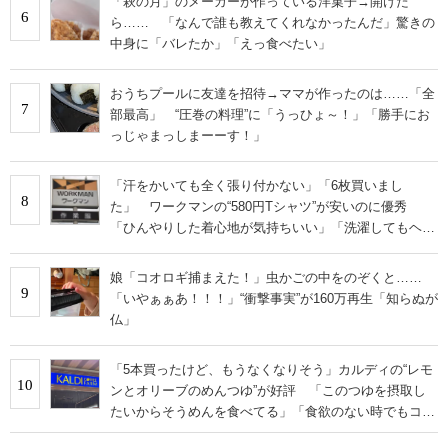
「萩の月」のメーカーが作っている洋菓子→開けた
6
ら…… 「なんで誰も教えてくれなかったんだ」驚きの
中身に「バレたか」「えっ食べたい」
おうちプールに友達を招待→ママが作ったのは……「全
7
部最高」 “圧巻の料理”に「うっひょ～！」「勝手にお
っじゃまっしまーーす！」
「汗をかいても全く張り付かない」「6枚買いまし
8
た」 ワークマンの“580円Tシャツ”が安いのに優秀
「ひんやりした着心地が気持ちいい」「洗濯してもヘタ
らない」
娘「コオロギ捕まえた！」虫かごの中をのぞくと……
9
「いやぁぁあ！！！」“衝撃事実”が160万再生「知らぬが
仏」
「5本買ったけど、もうなくなりそう」カルディの“レモ
10
ンとオリーブのめんつゆ”が好評 「このつゆを摂取し
たいからそうめんを食べてる」「食欲のない時でもコレ
で食べられる」