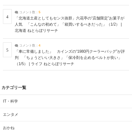
コメント数：
5
4
「北海道土産としてもセンス抜群」六花亭の“店舗限定”お菓子が
人気 「こんなの初めて」「箱買いするべきだった」（1/2） |
北海道 ねとらぼリサーチ
コメント数：
4
5
「車に常備しました」 カインズの“1980円クーラーバッグ”が評
判 「ちょうどいい大きさ」「保冷剤を止めるベルトが良い」
（1/5） | ライフ ねとらぼリサーチ
カテゴリ一覧
IT・科学
エンタメ
おかね