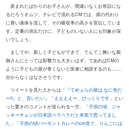
産まれたばかりのお子さんが、間違いなくお世話にな
るだろうオムツ。テレビで流れるCMでは、尿の代わり
に青い液体を流して、その吸収率の高さを宣伝していま
す。定番の演出だけに、子どものいない人にも印象が深
いでしょう。
ましてや、新しく子どもができて、てんてこ舞いな親
御さんにとっては影響力も大きいはず。であればCMの
ように子どもの尿が青くないと医者に相談するのも……
分からなくはなさそうです。
ツイートを見た人からは「
『てめぇらの尿は なに色だ
ー!!』と、言いたい
」「
ええええ〜、びっくりです
」とい
った驚きのコメントが送られる一方、「
子供の頃、ジャ
ッキーチェンが日本語ペラペラだと本気で思ってまし
た
」「
子供の頃バーモントカレーのcm見て、りんごには