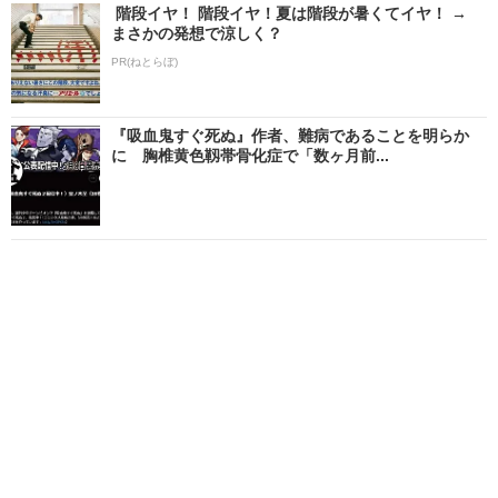
階段イヤ！ 階段イヤ！夏は階段が暑くてイヤ！ →
まさかの発想で涼しく？
PR(ねとらぼ)
『吸血鬼すぐ死ぬ』作者、難病であることを明らか
に 胸椎黄色靱帯骨化症で「数ヶ月前...