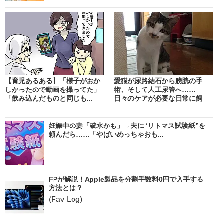
【育児あるある】「様子がおか
愛猫が尿路結石から膀胱の手
しかったので動画を撮ってた」
術、そして人工尿管へ……
「飲み込んだものと同じも...
日々のケアが必要な日常に飼
い...
妊娠中の妻「破水かも」→夫に“リトマス試験紙”を
頼んだら……「やばいめっちゃおも...
FPが解説！Apple製品を分割手数料0円で入手する
方法とは？
(Fav-Log)