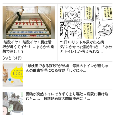
階段イヤ！ 階段イヤ！夏は階
“1日10リットル尿が出る病
段が暑くてイヤ！ →まさかの発
気”にかかった話が壮絶 「水分
想で涼しく？
とトイレしか考えられな...
(ねとらぼ)
“尿検査できる猫砂”が登場 毎日のトイレが猫ちゃ
んの健康管理になる猫砂「しぐにゃ...
愛猫が突然トイレでうずくまり嘔吐→病院に駆け込
むと…… 尿路結石症の闘病漫画に「...