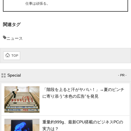
仕事は頑張る。
関連タグ
ニュース
TOP
Special
- PR -
「階段を上ると汗がヤバい！」→夏のピンチ
に寄り添う“水色の広告”を発見
重量約999g、最新CPU搭載のビジネスPCの
実力は？