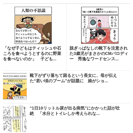
「なぜ子どもはティッシュや石
脱ぎっぱなしの靴下を注意され
ころを食べようとするのに野菜
た3歳児がまさかのCMパロディ
を食べないのか」 子ども...
ー 秀逸なワードセンス...
靴下がずり落ちて困るという長女に、母が伝え
た“若い頃のブーム”が話題に 娘がショ...
“1日10リットル尿が出る病気”にかかった話が壮
絶 「水分とトイレしか考えられな...