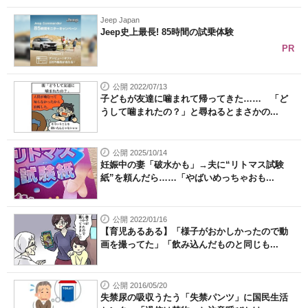
Jeep Japan
Jeep史上最長! 85時間の試乗体験
PR
公開 2022/07/13
子どもが友達に噛まれて帰ってきた…… 「ど
うして噛まれたの？」と尋ねるとまさかの...
公開 2025/10/14
妊娠中の妻「破水かも」→夫に“リトマス試験
紙”を頼んだら……「やばいめっちゃおも...
公開 2022/01/16
【育児あるある】「様子がおかしかったので動
画を撮ってた」「飲み込んだものと同じも...
公開 2016/05/20
失禁尿の吸収うたう「失禁パンツ」に国民生活