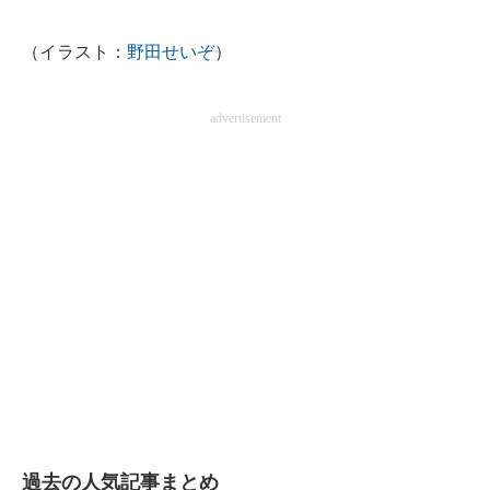
企業向けIT製品の総合サイト
（イラスト：
野田せいぞ
）
IT製品の技術・比較・事例
advertisement
製造業のIT導入・活用を支援
モノづくり技術者専門サイト
エレクトロニクス専門サイト
電子設計の基本と応用
エネルギーの専門メディア
建設×テクノロジーの最前線
ちょっと気になるネットの話題
過去の人気記事まとめ