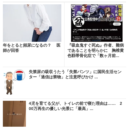
年をとると頻尿になるの？ 医
『吸血鬼すぐ死ぬ』作者、難病
師が回答
であることを明らかに 胸椎黄
色靱帯骨化症で「数ヶ月前...
失禁尿の吸収うたう「失禁パンツ」に国民生活セン
ター「過信は禁物」と注意呼びかけ ...
4児を育てる父が、トイレの前で寝た理由は…… 2
00万再生の優しい光景に「最高」...