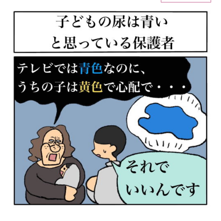
ITの今と未来を見通す
スマホと通信の最新トレンド
進化するPCとデバイスの未来
好きが集まる 比べて選べる
ビジネスと働き方のヒント
AI活用のいまが分かる
企業ITのトレンドを詳説
経営リーダーのコミュニティ
マーケ×ITの今がよく分かる
ITエンジニア向け専門サイト