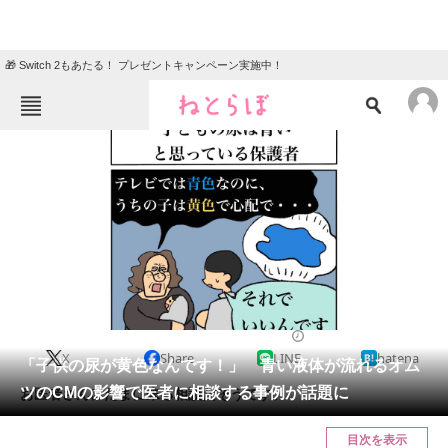
🎁 Switch 2もあたる！ プレゼントキャンペーン実施中！
ねとらぼメニュー
TOP
ニュース
エンタメ
クイズ
グルメ
地域
住まい
教育・育児
動物
リサーチ
2022/09/26 11:10（公開）
X
Share
LINE
hatena
会員記事
「子供の尿が黄色なんです！」 青い液体が流れるオム
ツのCMの影響で医者に相談する事例が話題に
お医者さんにたまに来る相談だそうです。
メディア
目次を表示
注目記事を集めた総合ページ