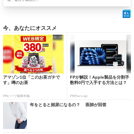
今、あなたにオススメ
アマゾン1位「このお茶ガチで
FPが解説！Apple製品を分割手
す」噂のお茶
数料0円で入手する方法とは？
PR(ハーブ健康本舗)
PR(Fav-Log)
年をとると頻尿になるの？ 医師が回答