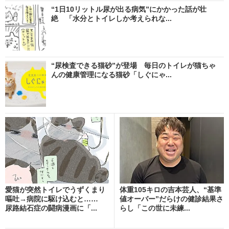
“1日10リットル尿が出る病気”にかかった話が壮
絶 「水分とトイレしか考えられな...
“尿検査できる猫砂”が登場 毎日のトイレが猫ちゃ
んの健康管理になる猫砂「しぐにゃ...
愛猫が突然トイレでうずくまり
体重105キロの吉本芸人、“基準
嘔吐→病院に駆け込むと……
値オーバー”だらけの健診結果さ
尿路結石症の闘病漫画に「...
らし「この世に未練...