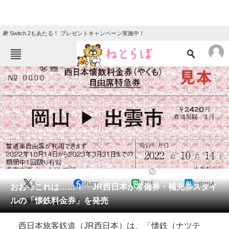
🎁 Switch 2もあたる！ プレゼントキャンペーン実施中！
ねとらぼメニュー
TOP
ニュース
エンタメ
クイズ
グルメ
地域
住まい
教育・育児
動物
リサーチ
2022/09/27 17:00（公開）
X
Share
LINE
hatena
会員記事
おおっこれは……！ JR西日本が常備券・補充券スタイ
ルの「懐鉄料金券」を発売
オンラインでも販売！
メディア
西日本旅客鉄道（JR西日本）は、「懐鉄（ナツテ
注目記事を集めた総合ページ