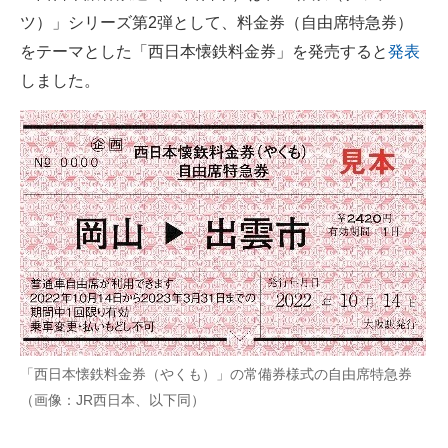
ツ）」シリーズ第2弾として、料金券（自由席特急券）
ITの今と未来を見通す
をテーマとした「西日本懐鉄料金券」を発売すると
発表
しました。
スマホと通信の最新トレンド
進化するPCとデバイスの未来
好きが集まる 比べて選べる
ビジネスと働き方のヒント
AI活用のいまが分かる
企業ITのトレンドを詳説
経営リーダーのコミュニティ
「西日本懐鉄料金券（やくも）」の常備券様式の自由席特急券
マーケ×ITの今がよく分かる
（画像：JR西日本、以下同）
ITエンジニア向け専門サイト