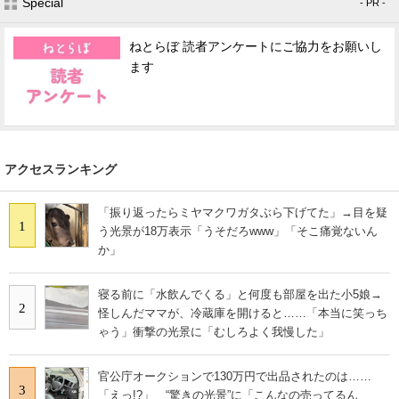
Special
- PR -
ねとらぼ 読者アンケートにご協力をお願いし
ます
アクセスランキング
「振り返ったらミヤマクワガタぶら下げてた」→目を疑
1
う光景が18万表示「うそだろwww」「そこ痛覚ないん
か」
寝る前に「水飲んでくる」と何度も部屋を出た小5娘→
2
怪しんだママが、冷蔵庫を開けると……「本当に笑っち
ゃう」衝撃の光景に「むしろよく我慢した」
官公庁オークションで130万円で出品されたのは……
3
「えっ!?」 “驚きの光景”に「こんなの売ってるん