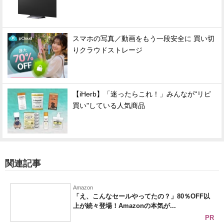
スマホの写真／動画をもう一段安全に 買い切
りクラウドストレージ
【iHerb】「迷ったらこれ！」みんなが"リピ
買い"している人気商品
関連記事
Amazon
「え、こんなセールやってたの？」80％OFF以
上が続々登場！Amazonの本気が...
PR