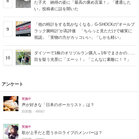
8
た子犬 納得の姿に「最高の褒め言葉！」「遭遇した
い」投稿者に話を聞いた
「他の時計をする気がなくなる」G-SHOCKの“オールブ
9
ラック腕時計”が高評価 「ちらっと見ただけで確実に
視認」「実物の方がカッコいい」「しかも軽い」
ダイソーで1株のオリヅルラン購入→1年でまさかの……
10
目を疑う光景に「エーッ！」「こんなに素敵に！？」
アンケート
実施中
声が好きな「日本のボーカリスト」は？
回答数：49567
実施中
歌が上手だと思うホロライブのメンバーは？