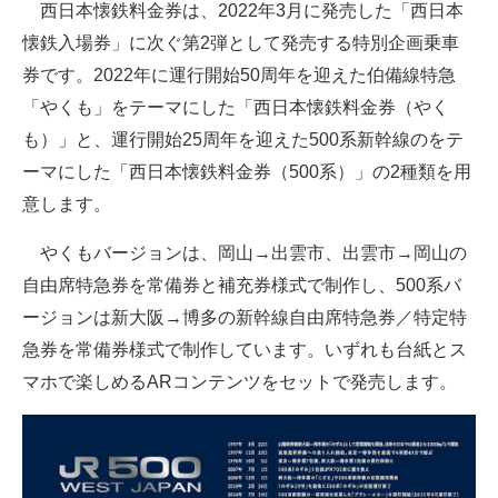
西日本懐鉄料金券は、2022年3月に発売した「西日本
企業向けIT製品の総合サイト
懐鉄入場券」に次ぐ第2弾として発売する特別企画乗車
券です。2022年に運行開始50周年を迎えた伯備線特急
IT製品の技術・比較・事例
「やくも」をテーマにした「西日本懐鉄料金券（やく
製造業のIT導入・活用を支援
も）」と、運行開始25周年を迎えた500系新幹線のをテ
モノづくり技術者専門サイト
ーマにした「西日本懐鉄料金券（500系）」の2種類を用
意します。
エレクトロニクス専門サイト
やくもバージョンは、岡山→出雲市、出雲市→岡山の
電子設計の基本と応用
自由席特急券を常備券と補充券様式で制作し、500系バ
エネルギーの専門メディア
ージョンは新大阪→博多の新幹線自由席特急券／特定特
急券を常備券様式で制作しています。いずれも台紙とス
建設×テクノロジーの最前線
マホで楽しめるARコンテンツをセットで発売します。
ちょっと気になるネットの話題