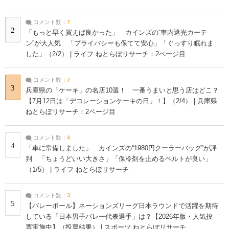
コメント数：
7
2
「もっと早く買えば良かった」 カインズの“車内遮光カーテ
ン”が大人気 「プライバシーも保てて安心」「ぐっすり眠れま
した」（2/2） | ライフ ねとらぼリサーチ：2ページ目
コメント数：
7
3
兵庫県の「ケーキ」の名店10選！ 一番うまいと思う店はどこ？
【7月12日は「デコレーションケーキの日」！】（2/4） | 兵庫県
ねとらぼリサーチ：2ページ目
コメント数：
4
4
「車に常備しました」 カインズの“1980円クーラーバッグ”が評
判 「ちょうどいい大きさ」「保冷剤を止めるベルトが良い」
（1/5） | ライフ ねとらぼリサーチ
コメント数：
3
5
【バレーボール】ネーションズリーグ日本ラウンドで活躍を期待
している「日本男子バレー代表選手」は？【2026年版・人気投
票実施中】（投票結果） | スポーツ ねとらぼリサーチ