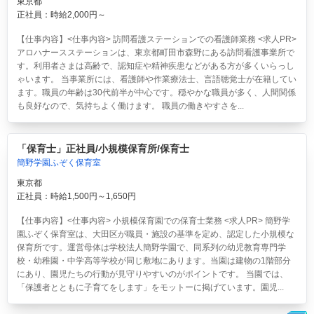
東京都
正社員：時給2,000円～
【仕事内容】<仕事内容> 訪問看護ステーションでの看護師業務 <求人PR>
アロハナースステーションは、東京都町田市森野にある訪問看護事業所で
す。利用者さまは高齢で、認知症や精神疾患などがある方が多くいらっし
ゃいます。 当事業所には、看護師や作業療法士、言語聴覚士が在籍してい
ます。職員の年齢は30代前半が中心です。穏やかな職員が多く、人間関係
も良好なので、気持ちよく働けます。 職員の働きやすさを...
「保育士」正社員/小規模保育所/保育士
簡野学園ふぞく保育室
東京都
正社員：時給1,500円～1,650円
【仕事内容】<仕事内容> 小規模保育園での保育士業務 <求人PR> 簡野学
園ふぞく保育室は、大田区が職員・施設の基準を定め、認定した小規模な
保育所です。運営母体は学校法人簡野学園で、同系列の幼児教育専門学
校・幼稚園・中学高等学校が同じ敷地にあります。当園は建物の1階部分
にあり、園児たちの行動が見守りやすいのがポイントです。 当園では、
「保護者とともに子育てをします」をモットーに掲げています。園児...