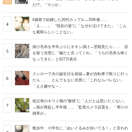
だ!?」「マジか」
6歳差で結婚した20代カップル→20年後……
4
「え……」 “現在の姿”に「なぜか泣けてきた」「こん
な素晴らしいことない」
掛け毛布を半年ぶりにオキシ漬け→翌朝見たら…… 目
5
を疑う光景に「嘘だと言ってくれ」「うちの毛布も怖く
なってきた」と627万表示
スシローで夫の誕生日を祝福→妻が自転車で取りに行っ
6
たら…… とんでもない光景に「これならバレない」
「ええ嫁やな～」
祖父母のキウイ畑の“惨状”に「人だとは思いたくない」
7
→孫が再起し半年後……「監視カメラ設置を」「周りの
雑草が」
散歩中、小学生に「ぬいぐるみが歩いてる！」と言われ