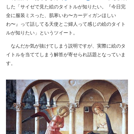
した「サイゼで見た絵のタイトルが知りたい。『今日完
ITの今と未来を見通す
全に服装ミスった、肌寒いわ〜カーディガンほしい
わ〜』って話してる天使とご婦人って感じの絵のタイト
スマホと通信の最新トレンド
ルが知りたい」というツイート。
進化するPCとデバイスの未来
なんだか気が抜けてしまう説明ですが、実際に絵のタ
好きが集まる 比べて選べる
イトルを当ててしまう解答が寄せられ話題となっていま
す。
ビジネスと働き方のヒント
AI活用のいまが分かる
企業ITのトレンドを詳説
経営リーダーのコミュニティ
マーケ×ITの今がよく分かる
ITエンジニア向け専門サイト