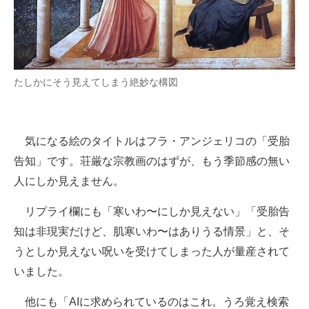
企業向けIT製品の総合サイト
IT製品の技術・比較・事例
製造業のIT導入・活用を支援
たしかにそう見えてしまう絶妙な構図
モノづくり技術者専門サイト
エレクトロニクス専門サイト
気になる絵のタイトルはフラ・アンジェリコの「受胎
告知」です。荘厳な宗教画のはずが、もう季節感の無い
電子設計の基本と応用
人にしか見えません。
エネルギーの専門メディア
リプライ欄にも「寒いわ〜にしか見えない」「受胎告
建設×テクノロジーの最前線
知は非現実だけど、肌寒いわ〜はありうる情景」と、そ
うとしか見えない呪いを受けてしまった人が量産されて
ちょっと気になるネットの話題
いました。
他にも「AIに求められているのはこれ。うろ覚え検索