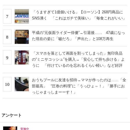
くならない」
「うますぎて1億個いける」【ローソン】268円商品に
7
SNS沸く 「これはガチで美味い」「毎食これがいい」
平成の“元仮面ライダー俳優”→引退後…… 47歳になっ
8
た現在の姿に「嘘だろ」「声出た」と108万再生
「スマホを落として画面を割ってしまった」無印良品
9
の“ミニサコッシュ”を購入→「安心して持ち歩ける」よ
うに 「付けているのを忘れるくらい軽い」など好評
おうちプールに友達を招待→ママが作ったのは……「全
10
部最高」 “圧巻の料理”に「うっひょ～！」「勝手にお
っじゃまっしまーーす！」
アンケート
実施中