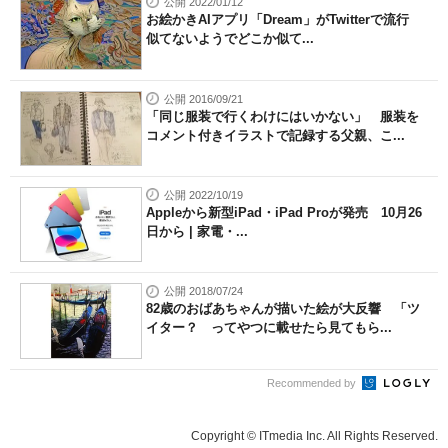
公開 2022/01/12
お絵かきAIアプリ「Dream」がTwitterで流行
似てないようでどこか似て...
公開 2016/09/21
「同じ服装で行くわけにはいかない」 服装を
コメント付きイラストで記録する父親、こ...
公開 2022/10/19
Appleから新型iPad・iPad Proが発売 10月26
日から | 家電・...
公開 2018/07/24
82歳のおばあちゃんが描いた絵が大反響 「ツ
イター？ ってやつに載せたら見てもら...
Recommended by
Copyright © ITmedia Inc. All Rights Reserved.