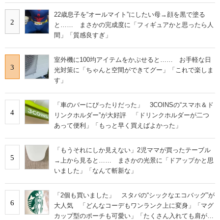
22歳息子を“オールマイト”にしたい母→顔を黒で塗る
2
と…… まさかの完成度に「フィギュアかと思ったら人
間」「質感良すぎ」
室外機に100均アイテムをかぶせると…… お手軽な日
3
光対策に「ちゃんと空間ができてグー」「これで楽しま
す」
「車のバーにぴったりだった」 3COINSの“スマホ＆ド
4
リンクホルダー”が大好評 「ドリンクホルダーが二つ
あって便利」「もっと早く買えばよかった」
「もうそれにしか見えない」2児ママが買ったテーブル
5
→上から見ると…… まさかの光景に「ドアップかと思
いました」「なんて斬新な」
「2個も買いました」 スタバの“シックなエコバッグ”が
6
大人気 「どんなコーデもワンランク上に変身」「マグ
カップ型のポーチも可愛い」「たくさん入れても肩が痛