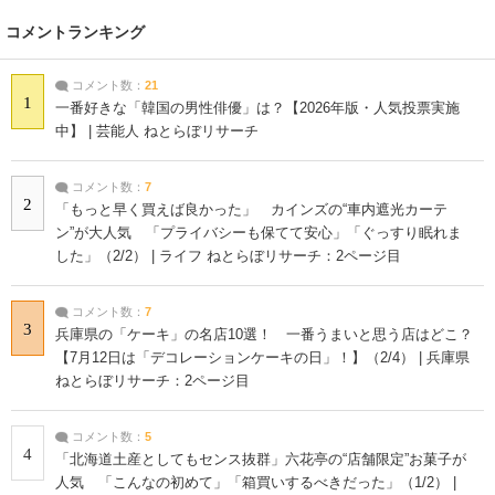
コメントランキング
コメント数：
21
1
一番好きな「韓国の男性俳優」は？【2026年版・人気投票実施
中】 | 芸能人 ねとらぼリサーチ
コメント数：
7
2
「もっと早く買えば良かった」 カインズの“車内遮光カーテ
ン”が大人気 「プライバシーも保てて安心」「ぐっすり眠れま
した」（2/2） | ライフ ねとらぼリサーチ：2ページ目
コメント数：
7
3
兵庫県の「ケーキ」の名店10選！ 一番うまいと思う店はどこ？
【7月12日は「デコレーションケーキの日」！】（2/4） | 兵庫県
ねとらぼリサーチ：2ページ目
コメント数：
5
4
「北海道土産としてもセンス抜群」六花亭の“店舗限定”お菓子が
人気 「こんなの初めて」「箱買いするべきだった」（1/2） |