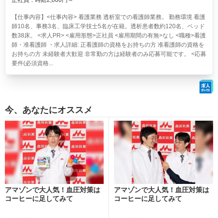
正社員：時給2,000円～
【仕事内容】<仕事内容> 看護業務 透析室での看護師業務。 勤務環境 看護
師10名、事務3名、臨床工学技士5名が在籍。透析患者数約120名、ベッド
数38床。 <求人PR> <雇用形態>正社員 <雇用期間の有無>なし <職種>看護
師・准看護師 ・求人詳細: 正看護師の資格をお持ちの方 准看護師の資格を
お持ちの方 未経験者大歓迎 非常勤の方は経験者のみ応募可能です。 <応募
要件(必須資格...
今、あなたにオススメ
アマゾンで大人気！血圧対策は
アマゾンで大人気！血圧対策は
コーヒーに足してみて
コーヒーに足してみて