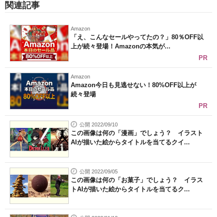
関連記事
Amazon
「え、こんなセールやってたの？」80％OFF以
上が続々登場！Amazonの本気が...
PR
Amazon
Amazon今日も見逃せない！80%OFF以上が
続々登場
PR
公開 2022/09/10
この画像は何の「漫画」でしょう？ イラスト
AIが描いた絵からタイトルを当てるクイ...
公開 2022/09/05
この画像は何の「お菓子」でしょう？ イラス
トAIが描いた絵からタイトルを当てるク...