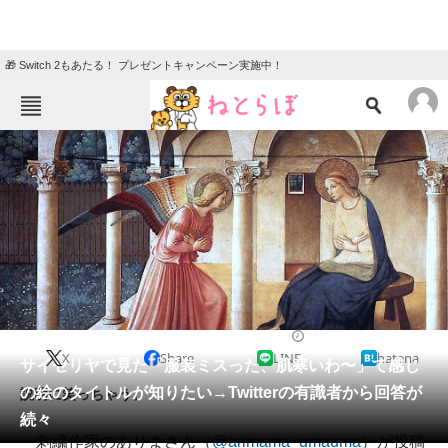
🎁 Switch 2もあたる！ プレゼントキャンペーン実施中！
ねとらぼメニュー
TOP
ニュース
エンタメ
クイズ
グルメ
地域
住まい
教育・育児
動物
リサーチ
2022/10/18 07:00（公開）
X
Share
LINE
hatena
会員記事
サイゼリヤで見た「服装ミスった、肌寒いわ〜」て感じ
の絵のタイトルが知りたい→Twitterの有識者から回答が
説明に笑っちゃう。
メディア
続々
刺繍作家のありまさん（
@arimama_umauma
）が投稿
注目記事を集めた総合ページ