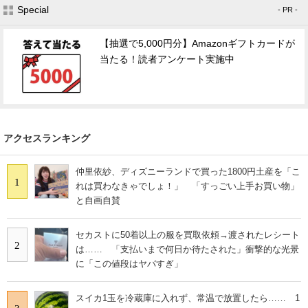
Special
- PR -
【抽選で5,000円分】Amazonギフトカードが
当たる！読者アンケート実施中
アクセスランキング
仲里依紗、ディズニーランドで買った1800円土産を「こ
1
れは買わなきゃでしょ！」 「すっごい上手お買い物」
と自画自賛
セカストに50着以上の服を買取依頼→渡されたレシート
2
は…… 「支払いまで何日か待たされた」衝撃的な光景
に「この値段はヤバすぎ」
スイカ1玉を冷蔵庫に入れず、常温で放置したら…… 1