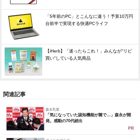
「5年前のPC」とこんなに違う！予算10万円
台前半で実現する快適PCライフ
【iHerb】「迷ったらこれ！」みんなが"リピ
買い"している人気商品
関連記事
森永乳業
「気になっていた認知機能が菌で…」森永が開
発。感動の70代続出
PR