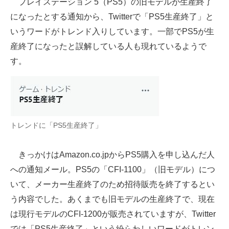
プレイステーション 5（PS5）の旧モデルが生産終了
になったとする通知から、Twitterで「PS5生産終了」と
ITの今と未来を見通す
いうワードがトレンド入りしています。一部でPS5が生
スマホと通信の最新トレンド
産終了になったと誤解している人も現れているようで
す。
進化するPCとデバイスの未来
好きが集まる 比べて選べる
ビジネスと働き方のヒント
トレンドに「PS5生産終了」
AI活用のいまが分かる
企業ITのトレンドを詳説
きっかけはAmazon.co.jpからPS5購入を申し込んだ人
への通知メール。PS5の「CFI-1100」（旧モデル）につ
経営リーダーのコミュニティ
いて、メーカー生産終了のため招待販売を終了するとい
マーケ×ITの今がよく分かる
う内容でした。あくまでも旧モデルの生産終了で、現在
は現行モデルのCFI-1200が販売されていますが、Twitter
ITエンジニア向け専門サイト
では「PS5生産終了」という紛らわしいワードがトレン