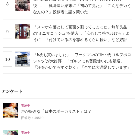
8
後…… 興味深い結末に「初めて見た」「こんなデカく
なんの？」投稿者に話を聞いた
「スマホを落として画面を割ってしまった」無印良品
9
の“ミニサコッシュ”を購入→「安心して持ち歩ける」よ
うに 「付けているのを忘れるくらい軽い」など好評
「5枚も買いました」 ワークマンの“1500円ゴルフポロ
10
シャツ”が大好評 「ゴルフにも普段使いにも最適」
「汗をかいてもすぐ乾く」「全てに大満足しています」
アンケート
実施中
声が好きな「日本のボーカリスト」は？
回答数：49519
実施中