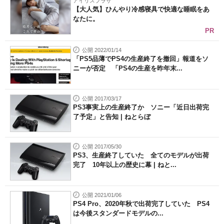
アイリスプラザ
【大人気】ひんやり冷感寝具で快適な睡眠をあ
なたに。
PR
公開 2022/01/14
「PS5品薄でPS4の生産終了を撤回」報道をソ
ニーが否定 「PS4の生産を昨年末...
公開 2017/03/17
PS3事実上の生産終了か ソニー「近日出荷完
了予定」と告知 | ねとらぼ
公開 2017/05/30
PS3、生産終了していた 全てのモデルが出荷
完了 10年以上の歴史に幕 | ねと...
公開 2021/01/06
PS4 Pro、2020年秋で出荷完了していた PS4
は今後スタンダードモデルの...