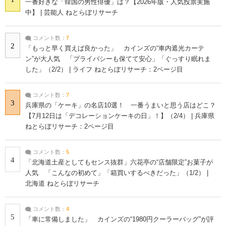
一番好きな「韓国の男性俳優」は？【2026年版・人気投票実施
中】 | 芸能人 ねとらぼリサーチ
コメント数：
7
2
「もっと早く買えば良かった」 カインズの“車内遮光カーテ
ン”が大人気 「プライバシーも保てて安心」「ぐっすり眠れま
した」（2/2） | ライフ ねとらぼリサーチ：2ページ目
コメント数：
7
3
兵庫県の「ケーキ」の名店10選！ 一番うまいと思う店はどこ？
【7月12日は「デコレーションケーキの日」！】（2/4） | 兵庫県
ねとらぼリサーチ：2ページ目
コメント数：
5
4
「北海道土産としてもセンス抜群」六花亭の“店舗限定”お菓子が
人気 「こんなの初めて」「箱買いするべきだった」（1/2） |
北海道 ねとらぼリサーチ
コメント数：
4
5
「車に常備しました」 カインズの“1980円クーラーバッグ”が評