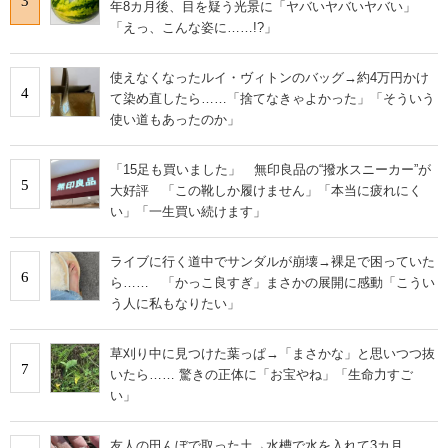
3
年8カ月後、目を疑う光景に「ヤバいヤバいヤバい」
「えっ、こんな姿に……!?」
使えなくなったルイ・ヴィトンのバッグ→約4万円かけ
4
て染め直したら……「捨てなきゃよかった」「そういう
使い道もあったのか」
「15足も買いました」 無印良品の“撥水スニーカー”が
5
大好評 「この靴しか履けません」「本当に疲れにく
い」「一生買い続けます」
ライブに行く道中でサンダルが崩壊→裸足で困っていた
6
ら…… 「かっこ良すぎ」まさかの展開に感動「こうい
う人に私もなりたい」
草刈り中に見つけた葉っぱ→「まさかな」と思いつつ抜
7
いたら…… 驚きの正体に「お宝やね」「生命力すご
い」
友人の田んぼで取った土→水槽で水を入れて3カ月