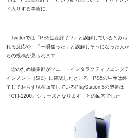
企業向けIT製品の総合サイト
ド入りする事態に。
IT製品の技術・比較・事例
製造業のIT導入・活用を支援
Twitterでは「PS5生産終了!?」と誤解しているとみら
れる反応や、「一瞬焦った」と誤解しそうになった人か
モノづくり技術者専門サイト
らの投稿が見られます。
エレクトロニクス専門サイト
念のため編集部がソニー・インタラクティブエンタテ
電子設計の基本と応用
インメント（SIE）に確認したところ「PS5の生産は終
了しておらず現在販売しているPlayStation 5の型番は
エネルギーの専門メディア
『CFI-1200』シリーズとなります」との回答でした。
建設×テクノロジーの最前線
ちょっと気になるネットの話題