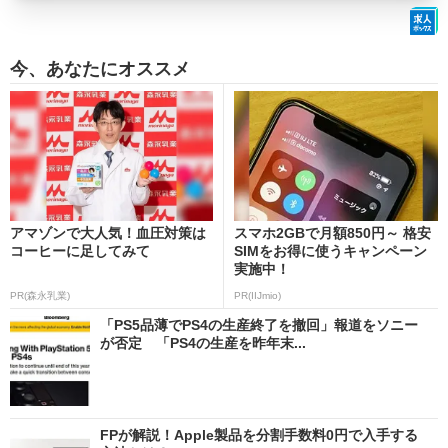
今、あなたにオススメ
アマゾンで大人気！血圧対策は
スマホ2GBで月額850円～ 格安
コーヒーに足してみて
SIMをお得に使うキャンペーン
実施中！
PR(森永乳業)
PR(IIJmio)
「PS5品薄でPS4の生産終了を撤回」報道をソニー
が否定 「PS4の生産を昨年末...
FPが解説！Apple製品を分割手数料0円で入手する