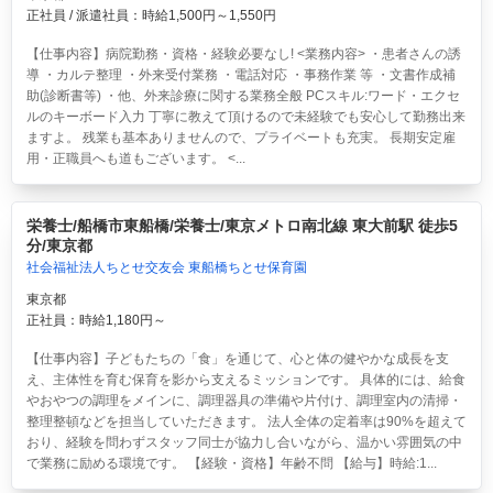
正社員 / 派遣社員：時給1,500円～1,550円
【仕事内容】病院勤務・資格・経験必要なし! <業務内容> ・患者さんの誘
導 ・カルテ整理 ・外来受付業務 ・電話対応 ・事務作業 等 ・文書作成補
助(診断書等) ・他、外来診療に関する業務全般 PCスキル:ワード・エクセ
ルのキーボード入力 丁寧に教えて頂けるので未経験でも安心して勤務出来
ますよ。 残業も基本ありませんので、プライベートも充実。 長期安定雇
用・正職員へも道もございます。 <...
栄養士/船橋市東船橋/栄養士/東京メトロ南北線 東大前駅 徒歩5
分/東京都
社会福祉法人ちとせ交友会 東船橋ちとせ保育園
東京都
正社員：時給1,180円～
【仕事内容】子どもたちの「食」を通じて、心と体の健やかな成長を支
え、主体性を育む保育を影から支えるミッションです。 具体的には、給食
やおやつの調理をメインに、調理器具の準備や片付け、調理室内の清掃・
整理整頓などを担当していただきます。 法人全体の定着率は90%を超えて
おり、経験を問わずスタッフ同士が協力し合いながら、温かい雰囲気の中
で業務に励める環境です。 【経験・資格】年齢不問 【給与】時給:1...