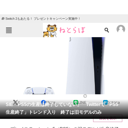
🎁 Switch 2もあたる！ プレゼントキャンペーン実施中！
ねとらぼメニュー
TOP
ニュース
エンタメ
クイズ
グルメ
地域
住まい
教育・育児
動物
リサーチ
2022/10/21 13:05（公開）
X
Share
LINE
hatena
会員記事
SIE「PS5の生産は終了していない」 Twitterで「PS5
生産終了」トレンド入り 終了は旧モデルのみ
メディア
目次を表示
注目記事を集めた総合ページ