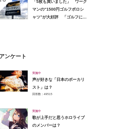
「5枚も買いました」 ワーク
マンの“1500円ゴルフポロシ
ャツ”が大好評 「ゴルフにも
普段使いにも最適」「汗をか
いてもすぐ乾く」「全てに大
満足しています」
アンケート
実施中
声が好きな「日本のボーカリ
スト」は？
回答数：49515
実施中
歌が上手だと思うホロライブ
のメンバーは？