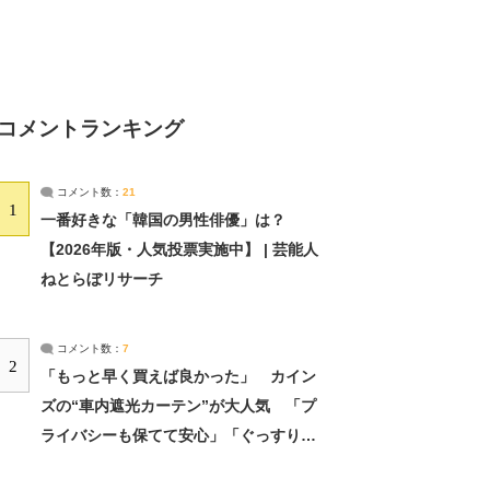
コメントランキング
コメント数：
21
1
一番好きな「韓国の男性俳優」は？
【2026年版・人気投票実施中】 | 芸能人
ねとらぼリサーチ
コメント数：
7
2
「もっと早く買えば良かった」 カイン
ズの“車内遮光カーテン”が大人気 「プ
ライバシーも保てて安心」「ぐっすり眠
れました」（2/2） | ライフ ねとらぼリ