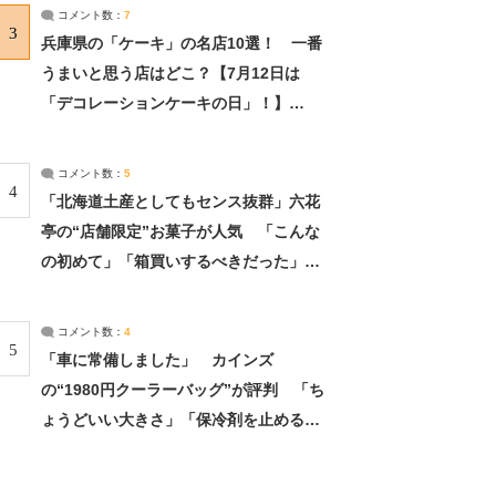
サーチ：2ページ目
コメント数：
7
3
兵庫県の「ケーキ」の名店10選！ 一番
うまいと思う店はどこ？【7月12日は
「デコレーションケーキの日」！】
（2/4） | 兵庫県 ねとらぼリサーチ：2ペ
ージ目
コメント数：
5
4
「北海道土産としてもセンス抜群」六花
亭の“店舗限定”お菓子が人気 「こんな
の初めて」「箱買いするべきだった」
（1/2） | 北海道 ねとらぼリサーチ
コメント数：
4
5
「車に常備しました」 カインズ
の“1980円クーラーバッグ”が評判 「ち
ょうどいい大きさ」「保冷剤を止めるベ
ルトが良い」（1/5） | ライフ ねとらぼ
リサーチ