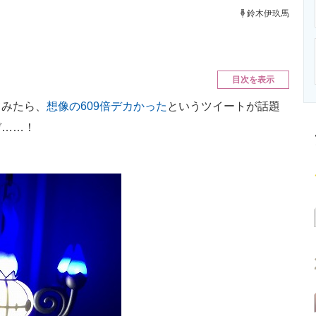
ニクス専門サイト
電子設計の基本と応用
エネルギーの専
鈴木伊玖馬
目次を表示
みたら、
想像の609倍デカかった
というツイートが話題
ぞ……！