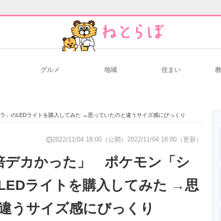
グルメ
地域
住まい
と未来を見通す
スマホと通信の最新トレンド
進化するPCとデ
デラ」のLEDライトを購入してみた →思っていたのと違うサイズ感にびっくり
のいまが分かる
企業ITのトレンドを詳説
経営リーダーの
2022/11/04 18:00（公開）
2022/11/04 18:00（更新）
9倍デカかった」 ポケモン「シ
LEDライトを購入してみた →思
T製品の総合サイト
IT製品の技術・比較・事例
製造業のIT導入
違うサイズ感にびっくり