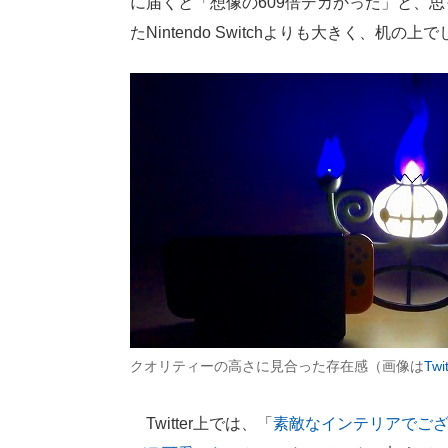
に届くと「想像の609倍デカかった」と、
たNintendo Switchよりも大きく、
クオリティーの高さに見合った存在感（画像は
Twit
Twitter上では、「
素敵なインテリアでご