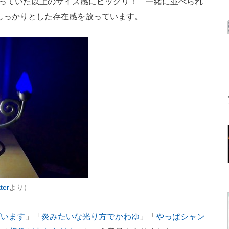
思っていた以上のサイズ感にビックリ！ 一緒に並べられ
机の上でしっかりとした存在感を放っています。
ter
より）
ざいます
」「
炎みたいな光り方でかわゆ
」「
やっぱシャン