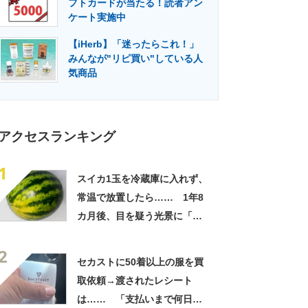
フトカードが当たる！読者アン
門メディア
建設×テクノロジーの最前線
ケート実施中
【iHerb】「迷ったらこれ！」
みんなが"リピ買い"している人
気商品
アクセスランキング
1
スイカ1玉を冷蔵庫に入れず、
常温で放置したら…… 1年8
カ月後、目を疑う光景に「ヤ
バいヤバいヤバい」「えっ、
2
こんな姿に……!?」
セカストに50着以上の服を買
取依頼→渡されたレシート
は…… 「支払いまで何日か