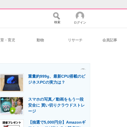
検索
ログイン
教育・育児
動物
リサーチ
会員記事
バイスの未来
好きが集まる 比べて選べる
- PR -
重量約999g、最新CPU搭載のビ
コミュニティ
マーケ×ITの今がよく分かる
ジネスPCの実力は？
スマホの写真／動画をもう一段
・活用を支援
安全に 買い切りクラウドストレ
ージ
【抽選で5,000円分】Amazonギ