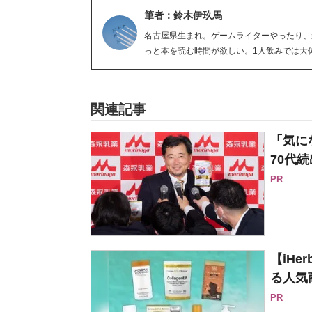
筆者：鈴木伊玖馬
名古屋県生まれ。ゲームライターやったり、
っと本を読む時間が欲しい。1人飲みでは大
関連記事
「気に
70代続
PR
【iH
る人気
PR