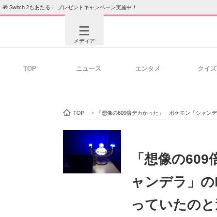
🎁 Switch 2もあたる！ プレゼントキャンペーン実施中！
メディア
TOP
ニュース
エンタメ
クイズ
注目記事を集めた総合ページ
ITの今
TOP
>
「想像の609倍デカかった」 ポケモン「シャン
ビジネスと働き方のヒント
AI活用
「想像の60
ャンデラ」の
ITエンジニア向け専門サイト
企業向けI
っていたのと