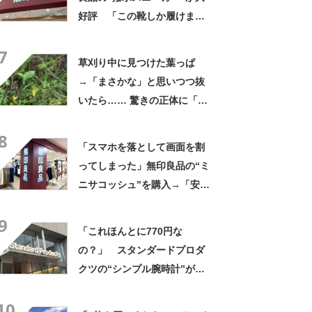
好評 「この靴しか履けませ
ん」「本当に疲れにくい」
7
「一生買い続けます」
草刈り中に見つけた葉っぱ
→「まさかな」と思いつつ抜
いたら…… 驚きの正体に「お
宝やね」「生命力すごい」
8
「スマホを落として画面を割
ってしまった」無印良品の“ミ
ニサコッシュ”を購入→「安心
して持ち歩ける」ように
9
「付けているのを忘れるくら
「これほんとに770円な
い軽い」など好評
の？」 スタンダードプロダ
クツの“シンプル腕時計”が大
好評 「もうこれでいい」
10
「かなり満足感高い」