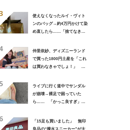
待たされた」衝撃的な光景に
3
「この値段はヤバすぎ」
使えなくなったルイ・ヴィト
ンのバッグ→約4万円かけて染
め直したら……「捨てなきゃ
よかった」「そういう使い道
4
もあったのか」
仲里依紗、ディズニーランド
で買った1800円土産を「これ
は買わなきゃでしょ！」
「すっごい上手お買い物」と
5
自画自賛
ライブに行く道中でサンダル
が崩壊→裸足で困っていた
ら…… 「かっこ良すぎ」ま
さかの展開に感動「こういう
6
人に私もなりたい」
「15足も買いました」 無印
良品の“撥水スニーカー”が大