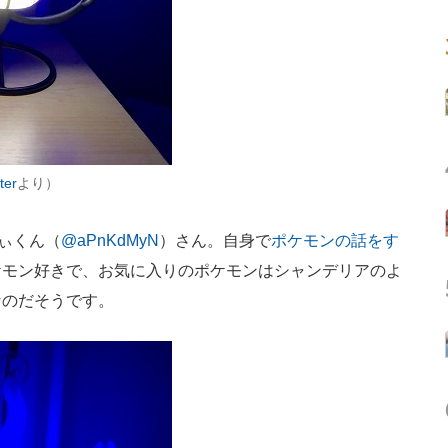
ter
より）
でぃくん（
@aPnKdMyN
）さん。自身で
ポケモンの話をす
ケモン好きで、お気に入りのポケモンはシャンデリアのよ
なのだそうです。