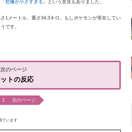
、「
想像が小さすぎる
」という意見もありました。
1メートル、重さ34.3キロ。もしポケモンが実在してい
ようです。
ネットの反応
2
次のページ
得ています