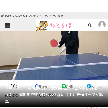
🎁 Switch 2もあたる！ プレゼントキャンペーン実施中！
ねとらぼメニュー
TOP
ニュース
エンタメ
クイズ
グルメ
地域
住まい
教育・育児
動物
リサーチ
2022/11/04 18:00（公開）
X
Share
LINE
hatena
会員記事
卓球ラケットを電動にして変幻自在のスピンをかけよ
う！ → 魔改造で誰も打ち返せない（？）最強サーブが誕
あとはどうやってインさせるかだ。
メディア
生
目次を表示
注目記事を集めた総合ページ