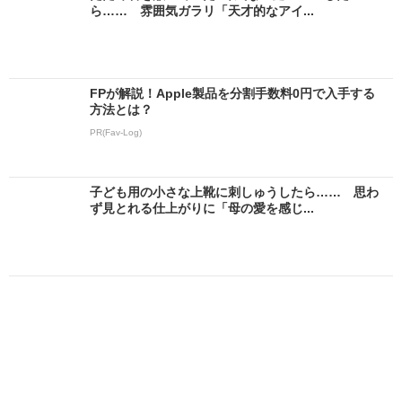
ら…… 雰囲気ガラリ「天才的なアイ...
FPが解説！Apple製品を分割手数料0円で入手する
方法とは？
PR(Fav-Log)
子ども用の小さな上靴に刺しゅうしたら…… 思わ
ず見とれる仕上がりに「母の愛を感じ...