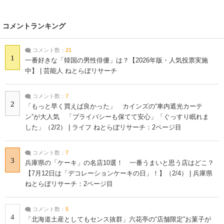
コメントランキング
コメント数：
21
1
一番好きな「韓国の男性俳優」は？【2026年版・人気投票実施
中】 | 芸能人 ねとらぼリサーチ
コメント数：
7
2
「もっと早く買えば良かった」 カインズの“車内遮光カーテ
ン”が大人気 「プライバシーも保てて安心」「ぐっすり眠れま
した」（2/2） | ライフ ねとらぼリサーチ：2ページ目
コメント数：
7
3
兵庫県の「ケーキ」の名店10選！ 一番うまいと思う店はどこ？
【7月12日は「デコレーションケーキの日」！】（2/4） | 兵庫県
ねとらぼリサーチ：2ページ目
コメント数：
5
4
「北海道土産としてもセンス抜群」六花亭の“店舗限定”お菓子が