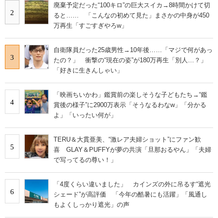
廃棄予定だった“100キロ”の巨大スイカ→8時間かけて切
2
ると…… 「こんなの初めて見た」まさかの中身が450
万再生「すごすぎやろw」
自衛隊員だった25歳男性→10年後……「マジで何があっ
3
たの？」 衝撃の“現在の姿”が180万再生「別人…？」
「好きに生きんしゃい」
「映画ちいかわ」鑑賞前の楽しそうな子どもたち→“鑑
4
賞後の様子”に2900万表示「そうなるわなw」「分かる
よ」「いったい何が」
TERU＆大貫亜美、“激レア夫婦ショット”にファン歓
5
喜 GLAY＆PUFFYが夢の共演「旦那おるやん」「夫婦
で写ってるの尊い！」
「4度くらい違いました」 カインズの外に吊るす“遮光
6
シェード”が高評価 「今年の酷暑にも活躍」「風通し
もよくしっかり遮光」の声