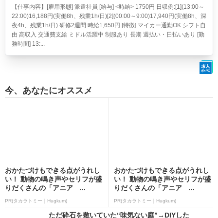
【仕事内容】[雇用形態] 派遣社員 [給与] <時給> 1750円 日収例:[1](13:00～
22:00)16,188円(実働8h、残業1h/日)[2](00:00～9:00)17,940円(実働8h、深
夜4h、残業1h/日) 研修2週間:時給1,650円 [特徴] マイカー通勤OK シフト自
由 高収入 交通費支給 ミドル活躍中 制服あり 長期 週払い・日払いあり [勤
務時間] 13:...
今、あなたにオススメ
おかたづけもできる点がうれし
おかたづけもできる点がうれし
い！ 動物の鳴き声やセリフが盛
い！ 動物の鳴き声やセリフが盛
りだくさんの「アニア ...
りだくさんの「アニア ...
PR(タカラトミー｜Hugkum)
PR(タカラトミー｜Hugkum)
ただ砕石を敷いていた“味気ない庭”→DIYした