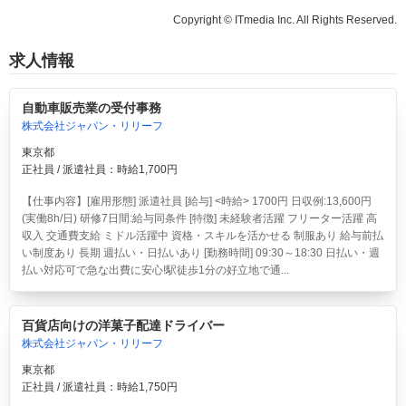
Copyright © ITmedia Inc. All Rights Reserved.
求人情報
自動車販売業の受付事務
株式会社ジャパン・リリーフ
東京都
正社員 / 派遣社員：時給1,700円
【仕事内容】[雇用形態] 派遣社員 [給与] <時給> 1700円 日収例:13,600円
(実働8h/日) 研修7日間:給与同条件 [特徴] 未経験者活躍 フリーター活躍 高
収入 交通費支給 ミドル活躍中 資格・スキルを活かせる 制服あり 給与前払
い制度あり 長期 週払い・日払いあり [勤務時間] 09:30～18:30 日払い・週
払い対応可で急な出費に安心!駅徒歩1分の好立地で通...
百貨店向けの洋菓子配達ドライバー
株式会社ジャパン・リリーフ
東京都
正社員 / 派遣社員：時給1,750円