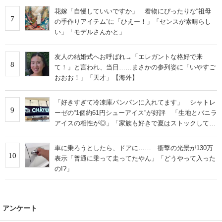
花嫁「自慢していいですか」 着物にぴったりな“祖母
7
の手作りアイテム”に「ひえー！」「センスが素晴らし
い」「モデルさんかと」
友人の結婚式へお呼ばれ→「エレガントな格好で来
8
て！」と言われ、当日……まさかの参列姿に「いやすご
おおお！」「天才」【海外】
「好きすぎて冷凍庫パンパンに入れてます」 シャトレ
9
ーゼの“1個約61円シューアイス”が好評 「生地とバニラ
アイスの相性が◎」「家族も好きで夏はストックして
る」
車に乗ろうとしたら、ドアに…… 衝撃の光景が130万
10
表示「普通に乗って走ってたやん」「どうやって入った
の!?」
アンケート