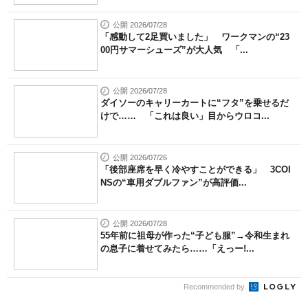
公開 2026/07/28
「感動して2足買いました」 ワークマンの“23
00円サマーシューズ”が大人気 「...
公開 2026/07/28
ダイソーのキャリーカートに“フタ”を乗せるだ
けで…… 「これは良い」目からウロコ...
公開 2026/07/26
「後部座席を早く冷やすことができる」 3COI
NSの“車用ダブルファン”が高評価...
公開 2026/07/28
55年前に祖母が作った“子ども服”→令和生まれ
の息子に着せてみたら……「えっー!...
Recommended by