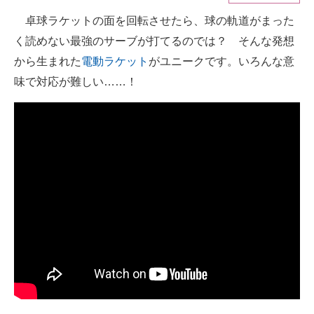
卓球ラケットの面を回転させたら、球の軌道がまった
ITの今と未来を見通す
く読めない最強のサーブが打てるのでは？ そんな発想
スマホと通信の最新トレンド
から生まれた
電動ラケット
がユニークです。いろんな意
味で対応が難しい……！
進化するPCとデバイスの未来
好きが集まる 比べて選べる
ビジネスと働き方のヒント
AI活用のいまが分かる
企業ITのトレンドを詳説
経営リーダーのコミュニティ
マーケ×ITの今がよく分かる
ITエンジニア向け専門サイト