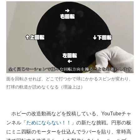
企業向けIT製品の総合サイト
IT製品の技術・比較・事例
製造業のIT導入・活用を支援
モノづくり技術者専門サイト
エレクトロニクス専門サイト
電子設計の基本と応用
面を回転させれば、どこで打つかで球にかかるスピンが変わり、
打球の軌道が読めなくなる（理論上は）
エネルギーの専門メディア
建設×テクノロジーの最前線
ホビーの改造動画などを投稿している、YouTubeチャ
ちょっと気になるネットの話題
ンネル「
ためにならない！！
」の新たな挑戦。円形の板
にミニ四駆のモーターを仕込んでラバーを貼り、常時高