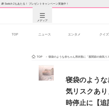
🎁 Switch 2もあたる！ プレゼントキャンペーン実施中！
メディア
TOP
ニュース
エンタメ
クイズ
注目記事を集めた総合ページ
ITの今
TOP
>
寝袋のような赤ちゃん用衣類に「股関節の病気リ
ビジネスと働き方のヒント
AI活用
寝袋のような
気リスクあり
ITエンジニア向け専門サイト
企業向けI
時停止に【追