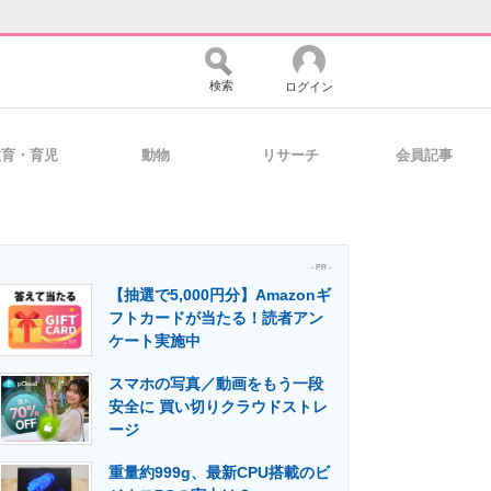
検索
ログイン
教育・育児
動物
リサーチ
会員記事
バイスの未来
好きが集まる 比べて選べる
- PR -
【抽選で5,000円分】Amazonギ
コミュニティ
マーケ×ITの今がよく分かる
フトカードが当たる！読者アン
ケート実施中
スマホの写真／動画をもう一段
・活用を支援
安全に 買い切りクラウドストレ
ージ
重量約999g、最新CPU搭載のビ