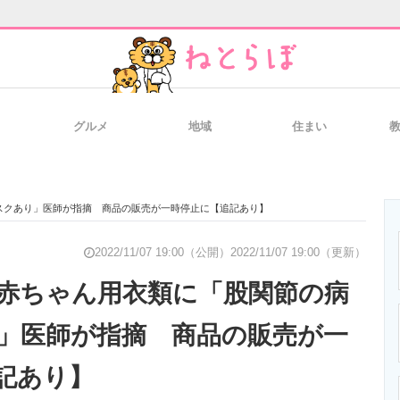
グルメ
地域
住まい
と未来を見通す
スマホと通信の最新トレンド
進化するPCとデ
スクあり」医師が指摘 商品の販売が一時停止に【追記あり】
のいまが分かる
企業ITのトレンドを詳説
経営リーダーの
2022/11/07 19:00（公開）
2022/11/07 19:00（更新）
赤ちゃん用衣類に「股関節の病
」医師が指摘 商品の販売が一
T製品の総合サイト
IT製品の技術・比較・事例
製造業のIT導入
記あり】