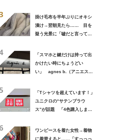
め言葉！」「遭遇したい」投
3
稿者に話を聞いた
掛け毛布を半年ぶりにオキシ
漬け→翌朝見たら…… 目を
疑う光景に「嘘だと言ってく
れ」「うちの毛布も怖くなっ
4
てきた」と627万表示
「スマホと鍵だけは持って出
かけたい時にちょうどい
い」 agnes b.（アニエスべ
ー）の“ミニミニショルダーバ
5
ッグ”が大好評 「小さいハン
「Tシャツを超えています！」
カチも入る」「軽くて旅行で
ユニクロの“サテンブラウ
も活躍します
ス”が話題 「4色購入しまし
た！」「着てると必ず褒めら
6
れる！！」
ワンピースを着た女性→着物
に着替えると……「すっっっ