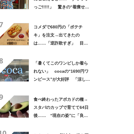
っご!!!!!」 驚きの“着痩せ
姿”に「同一人物なのです
7
か？」
コメダで680円の「ポテチ
キ」を注文→出てきたの
は……「逆詐欺すぎ」 目を
疑う光景に「量間違えた？
8
w」「溢れかえってますね」
「暑くてこのワンピしか着ら
れない」 cocaの“1690円ワ
ンピース”が大好評 「涼しく
着られて、シワがよらない素
9
材感と薄さも◎」「大好きす
食べ終わったアボカドの種→
ぎて色違いも購入」
スタバのカップで育てて64日
後…… “現在の姿”に「良さ
げですね」「育ててみた
10
い！」