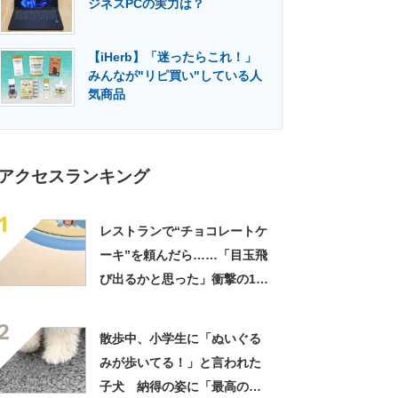
ジネスPCの実力は？
門メディア
建設×テクノロジーの最前線
【iHerb】「迷ったらこれ！」
みんなが"リピ買い"している人
気商品
アクセスランキング
1
レストランで“チョコレートケ
ーキ”を頼んだら……「目玉飛
び出るかと思った」衝撃の1皿
に「やばすぎる」と109万表
2
示
散歩中、小学生に「ぬいぐる
みが歩いてる！」と言われた
子犬 納得の姿に「最高の褒