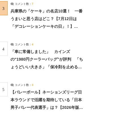
サーチ：2ページ目
コメント数：
7
3
兵庫県の「ケーキ」の名店10選！ 一番
うまいと思う店はどこ？【7月12日は
「デコレーションケーキの日」！】
（2/4） | 兵庫県 ねとらぼリサーチ：2ペ
ージ目
コメント数：
4
4
「車に常備しました」 カインズ
の“1980円クーラーバッグ”が評判 「ち
ょうどいい大きさ」「保冷剤を止めるベ
ルトが良い」（1/5） | ライフ ねとらぼ
リサーチ
コメント数：
3
5
【バレーボール】ネーションズリーグ日
本ラウンドで活躍を期待している「日本
男子バレー代表選手」は？【2026年版・
人気投票実施中】（投票結果） | スポー
ツ ねとらぼリサーチ