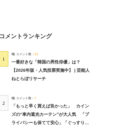
コメントランキング
コメント数：
21
1
一番好きな「韓国の男性俳優」は？
【2026年版・人気投票実施中】 | 芸能人
ねとらぼリサーチ
コメント数：
7
2
「もっと早く買えば良かった」 カイン
ズの“車内遮光カーテン”が大人気 「プ
ライバシーも保てて安心」「ぐっすり眠
れました」（2/2） | ライフ ねとらぼリ