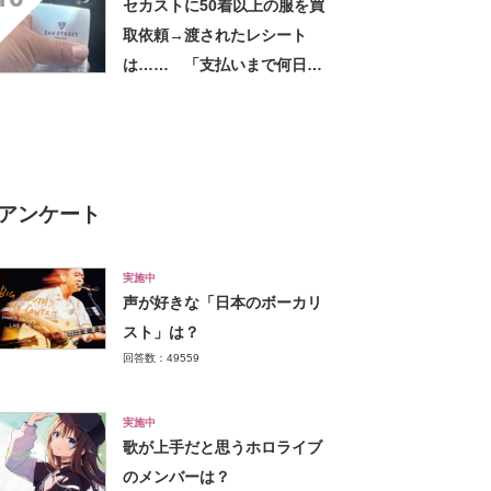
セカストに50着以上の服を買
取依頼→渡されたレシート
は…… 「支払いまで何日か
待たされた」衝撃的な光景に
「この値段はヤバすぎ」
アンケート
実施中
声が好きな「日本のボーカリ
スト」は？
回答数：49559
実施中
歌が上手だと思うホロライブ
のメンバーは？