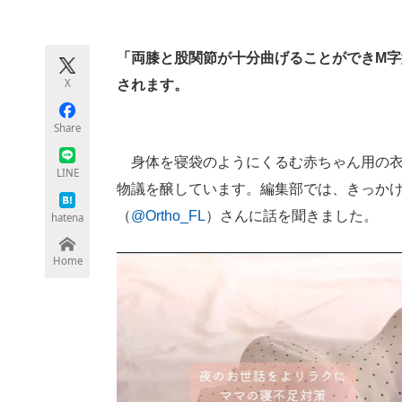
モノづくり技術者専門サイト
エレクトロ
「両膝と股関節が十分曲げることができM
X
されます。
ちょっと気になるネットの話題
Share
身体を寝袋のようにくるむ赤ちゃん用の衣
LINE
物議を醸しています。編集部では、きっか
（
@Ortho_FL
）さんに話を聞きました。
hatena
Home