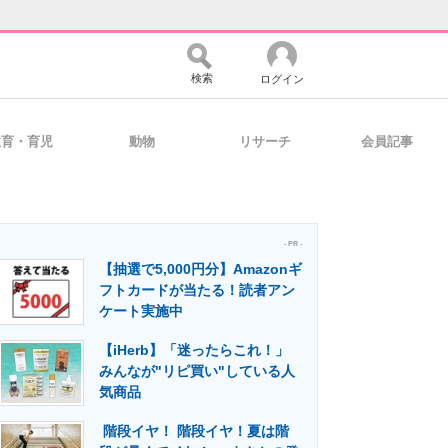
検索
ログイン
教育・育児
動物
リサーチ
会員記事
バイスの未来
好きが集まる 比べて選べる
- PR -
【抽選で5,000円分】Amazonギ
コミュニティ
マーケ×ITの今がよく分かる
フトカードが当たる！読者アン
ケート実施中
【iHerb】「迷ったらこれ！」
・活用を支援
みんなが"リピ買い"している人
気商品
階段イヤ！ 階段イヤ！夏は階