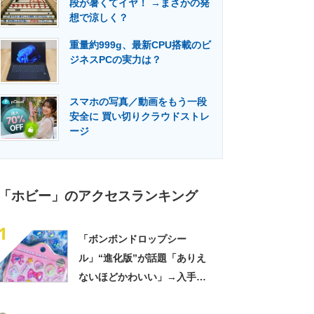
段が暑くてイヤ！ →まさかの発
門メディア
建設×テクノロジーの最前線
想で涼しく？
重量約999g、最新CPU搭載のビ
ジネスPCの実力は？
スマホの写真／動画をもう一段
安全に 買い切りクラウドストレ
ージ
「ホビー」のアクセスランキング
1
「ボンボンドロップシー
ル」“進化版”が話題「ありえ
ないほどかわいい」→入手は
最困難で「全く見つからな