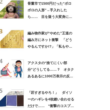
2
い」「幻……？」
骨董市で1500円だった“ボロ
ボロの人形”→手入れした
ら…… 目を疑う大変身に
「生まれ変わりましたね」
3
「べっぴんさん」
編み物作家が“やめた”王道の
編み方にネット衝撃 「どう
やるんですか!?」「私もやめ
ます！」仕上がり激変のアイ
4
デアが話題
アクスタの“捨てにくい部
分”どうしてる……？ オタク
あるあるに1000万表示の反
響 いろんな活用方法集まり
5
話題に
「匠すぎるやろ！」 ダイソ
ーのハギレを4枚縫い合わせる
だけで…… “衝撃のコスプレ