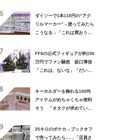
衣装”が350万表示 「天才じ
6
ゃないですか」
ダイソーで1本110円の“アク
リルマーカー”→塗ってみたら
こうなる→「これは買おう」
「素敵です」「集めたくなり
7
ますね」
FF6の公式フィギュアが約150
万円でファン騒然 坂口博信
「これは、ないな」「だいじ
ょうぶスクエニ？」
8
キーホルダーを飾れる100均
アイテムがめちゃくちゃ便利
そう 「オタクが求めていた
もの！」「なにこれ天才！」
9
25キロのポケカ→ブックオフ
で売ってみたら……「店員さ