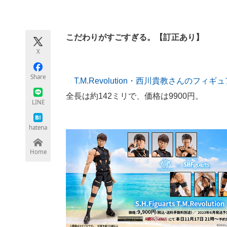
モノづくり技術者専門サイト
エレクトロ
こだわりがすごすぎる。【訂正あり】
X
ちょっと気になるネットの話題
Share
T.M.Revolution・西川貴教さんのフィギ
全長は約142ミリで、価格は9900円。
LINE
hatena
Home