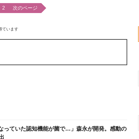
2
次のページ
得ています
なっていた認知機能が菌で…」森永が開発。感動の
出