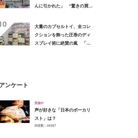
んに引かれた」 “驚きの買い
取り額”に「え、すご！」
10
大量のカプセルトイ、全コレ
クションを飾った圧巻のディ
スプレイ術に絶賛の嵐 「ほ
ぼダイソーとセリアのグッズ
を使ってます」
アンケート
実施中
声が好きな「日本のボーカリ
スト」は？
回答数：49387