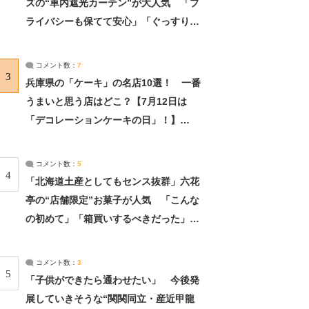
ズの“車内遮光カーテン”が大人気 「プ
ライバシーも保てて安心」「ぐっすり眠
れました」（2/2） | ライフ ねとらぼリ
サーチ：2ページ目
コメント数：
7
3
兵庫県の「ケーキ」の名店10選！ 一番
うまいと思う店はどこ？【7月12日は
「デコレーションケーキの日」！】
（2/4） | 兵庫県 ねとらぼリサーチ：2ペ
ージ目
コメント数：
5
4
「北海道土産としてもセンス抜群」六花
亭の“店舗限定”お菓子が人気 「こんな
の初めて」「箱買いするべきだった」
（1/2） | 北海道 ねとらぼリサーチ
コメント数：
3
5
「子供ができたら通わせたい」 今後発
展していきそうな“関関同立・産近甲龍