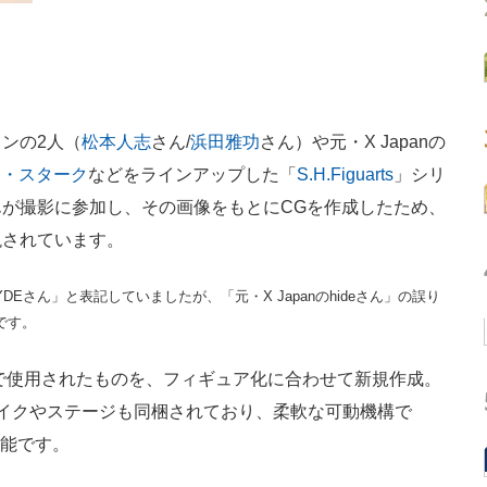
ンの2人（
松本人志
さん/
浜田雅功
さん）や元・X Japanの
ー・スターク
などをラインアップした「
S.H.Figuarts
」シリ
が撮影に参加し、その画像をもとにCGを作成したため、
現されています。
lのHYDEさん」と表記していましたが、「元・X Japanのhideさん」の誤り
です。
で使用されたものを、フィギュア化に合わせて新規作成。
イクやステージも同梱されており、柔軟な可動機構で
可能です。