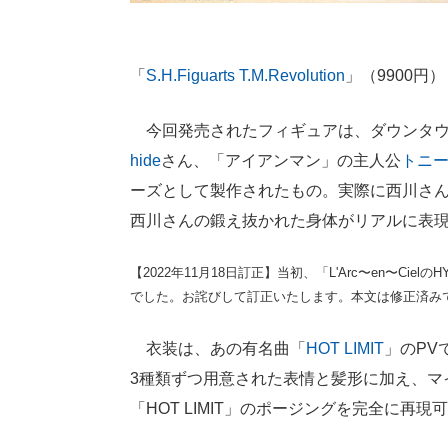
「
S.H.Figuarts T.M.Revolution
」（9900円）
今回発売されたフィギュアは、ダウンタウ
hide
さん、「アイアンマン」の主人公
トニ
ーズとして製作されたもの。実際に西川さん
西川さんの鍛え抜かれた身体がリアルに表
【2022年11月18日訂正】当初、「L'Arc〜en〜Cie
でした。お詫びして訂正いたします。本文は修正済み
衣装は、あの有名曲「
HOT LIMIT
」のPV
3種類ずつ用意された表情と髪形に加え、マ
「HOT LIMIT」のポージングを完全に再現