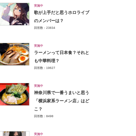
実施中
歌が上手だと思うホロライブ
のメンバーは？
回答数：23834
実施中
ラーメンって日本食？それと
も中華料理？
回答数：19627
実施中
神奈川県で一番うまいと思う
「横浜家系ラーメン店」はど
こ？
回答数：8498
実施中