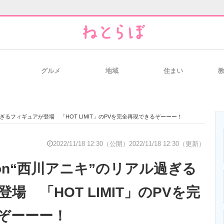
グルメ
地域
住まい
と未来を見通す
スマホと通信の最新トレンド
進化するPCとデ
のリアル過ぎるフィギュアが登場 「HOT LIMIT」のPVを完全再現できるぞーーー！
のいまが分かる
企業ITのトレンドを詳説
経営リーダーの
2022/11/18 12:30（公開）
2022/11/18 12:30（更新）
lution“西川アニキ”のリアル過ぎる
T製品の総合サイト
IT製品の技術・比較・事例
製造業のIT導入
場 「HOT LIMIT」のPVを完
ぞーーー！