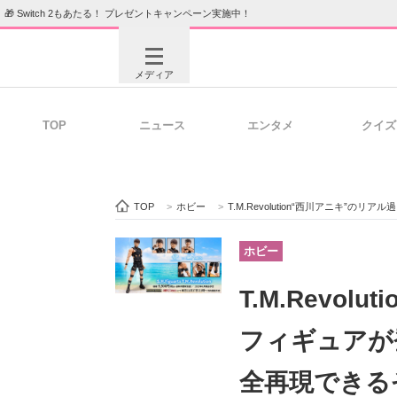
🎁 Switch 2もあたる！ プレゼントキャンペーン実施中！
メディア
TOP
ニュース
エンタメ
クイズ
注目記事を集めた総合ページ
ITの今
TOP
>
ホビー
>
T.M.Revolution“西川アニキ”
ビジネスと働き方のヒント
AI活用
ホビー
T.M.Revo
ITエンジニア向け専門サイト
企業向けI
フィギュアが登
全再現できる