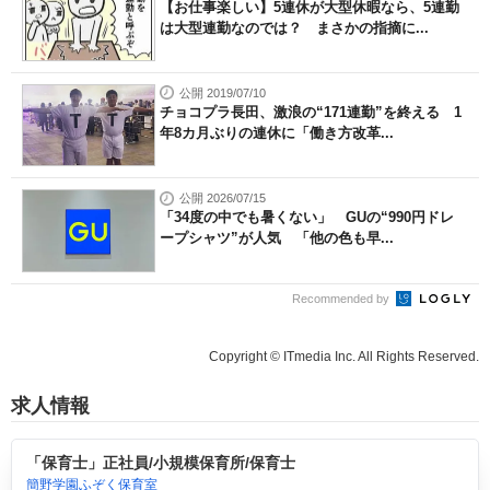
【お仕事楽しい】5連休が大型休暇なら、5連勤
は大型連勤なのでは？ まさかの指摘に...
公開 2019/07/10
チョコプラ長田、激浪の“171連勤”を終える 1
年8カ月ぶりの連休に「働き方改革...
公開 2026/07/15
「34度の中でも暑くない」 GUの“990円ドレ
ープシャツ”が人気 「他の色も早...
Recommended by
Copyright © ITmedia Inc. All Rights Reserved.
求人情報
「保育士」正社員/小規模保育所/保育士
簡野学園ふぞく保育室