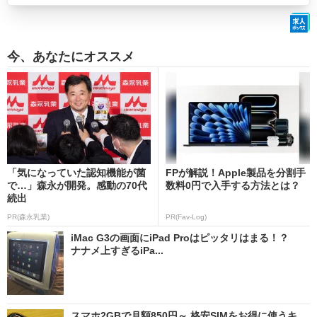
今、あなたにオススメ
「気になっていた認知機能が菌
FPが解説！Apple製品を分割手
で…」森永が開発。感動の70代
数料0円で入手する方法とは？
続出
PR(森永乳業)
PR(Fav-Log)
iMac G3の画面にiPad Proはピッタリはまる！？
ナナメ上すぎるiPa...
スマホ2GBで月額850円～ 格安SIMをお得に使うキ