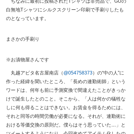
ちなみに最初に投稿されたTシャツは非売品で、GUの
白無地Tシャツにシルクスクリーン印刷で手刷りしたも
のとなっています。
まさかの手刷り
※お漬物屋さんです
丸越アピタ名古屋南店（
@054758373
）の“中の人”に
作った経緯を聞いたところ、「長めの連勤術師」という
ワードは、何年も前に予測変換で間違えたことがきっか
けで誕生したとのこと。そこから、「人は何かの犠牲な
しに何も得ることはできない。お賃金を得るためには、
それと同等の時間労働が必要になる。それが、連勤術に
おける等価交換の原則だ。僕らはそう思っていた…」と
ツイートするようになり、今回改めてアイテム化したの