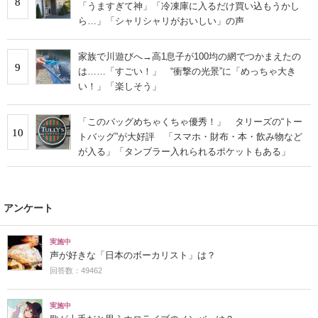
8
「うますぎて神」「冷凍庫に入るだけ買い込もうかし
ら…」「シャリシャリがおいしい」の声
家族で川遊びへ→高1息子が100均の網でつかまえたの
9
は……「すごい！」 “衝撃の光景”に「めっちゃ大き
い！」「楽しそう」
「このバッグめちゃくちゃ優秀！」 タリーズの“トー
10
トバッグ”が大好評 「スマホ・財布・本・飲み物など
が入る」「タンブラー入れられるポケットもある」
アンケート
実施中
声が好きな「日本のボーカリスト」は？
回答数：49462
実施中