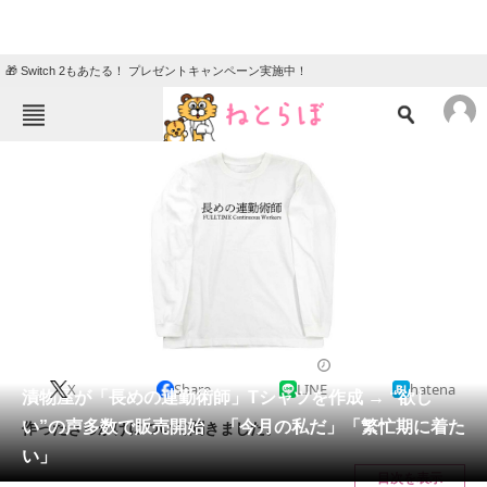
🎁 Switch 2もあたる！ プレゼントキャンペーン実施中！
ねとらぼメニュー
TOP
ニュース
エンタメ
クイズ
グルメ
地域
住まい
教育・育児
動物
リサーチ
2022/12/12 15:40（公開）
X
Share
LINE
hatena
会員記事
漬物屋が「長めの連勤術師」Tシャツを作成 → “欲し
い”の声多数で販売開始 「今月の私だ」「繁忙期に着た
作ったきっかけについて聞きました。
メディア
い」
目次を表示
注目記事を集めた総合ページ