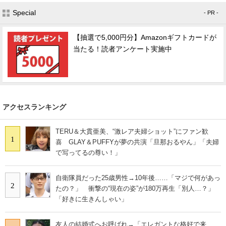
Special
- PR -
【抽選で5,000円分】Amazonギフトカードが
当たる！読者アンケート実施中
アクセスランキング
TERU＆大貫亜美、“激レア夫婦ショット”にファン歓
1
喜 GLAY＆PUFFYが夢の共演「旦那おるやん」「夫婦
で写ってるの尊い！」
自衛隊員だった25歳男性→10年後……「マジで何があっ
2
たの？」 衝撃の“現在の姿”が180万再生「別人…？」
「好きに生きんしゃい」
友人の結婚式へお呼ばれ→「エレガントな格好で来