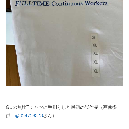
企業向けIT製品の総合サイト
IT製品の技術・比較・事例
製造業のIT導入・活用を支援
モノづくり技術者専門サイト
エレクトロニクス専門サイト
電子設計の基本と応用
エネルギーの専門メディア
建設×テクノロジーの最前線
ちょっと気になるネットの話題
GUの無地Tシャツに手刷りした最初の試作品（画像提
供：
@054758373
さん）