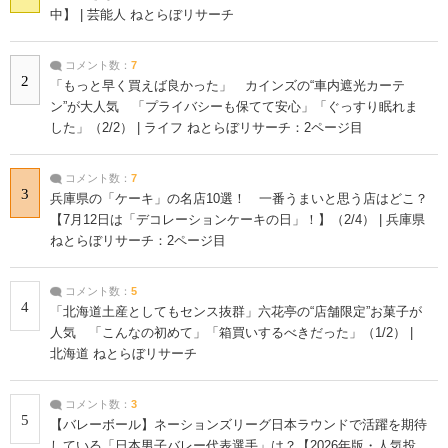
中】 | 芸能人 ねとらぼリサーチ
コメント数：
7
2
「もっと早く買えば良かった」 カインズの“車内遮光カーテ
ン”が大人気 「プライバシーも保てて安心」「ぐっすり眠れま
した」（2/2） | ライフ ねとらぼリサーチ：2ページ目
コメント数：
7
3
兵庫県の「ケーキ」の名店10選！ 一番うまいと思う店はどこ？
【7月12日は「デコレーションケーキの日」！】（2/4） | 兵庫県
ねとらぼリサーチ：2ページ目
コメント数：
5
4
「北海道土産としてもセンス抜群」六花亭の“店舗限定”お菓子が
人気 「こんなの初めて」「箱買いするべきだった」（1/2） |
北海道 ねとらぼリサーチ
コメント数：
3
5
【バレーボール】ネーションズリーグ日本ラウンドで活躍を期待
している「日本男子バレー代表選手」は？【2026年版・人気投