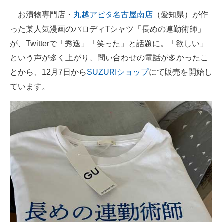
お漬物専門店・
丸越アピタ名古屋南店
（愛知県）が作
ITの今と未来を見通す
った某人気漫画のパロディTシャツ「長めの連勤術師」
スマホと通信の最新トレンド
が、Twitterで「秀逸」「笑った」と話題に。「欲しい」
という声が多く上がり、問い合わせの電話が多かったこ
進化するPCとデバイスの未来
とから、12月7日から
SUZURIショップ
にて販売を開始し
好きが集まる 比べて選べる
ています。
ビジネスと働き方のヒント
AI活用のいまが分かる
企業ITのトレンドを詳説
経営リーダーのコミュニティ
マーケ×ITの今がよく分かる
ITエンジニア向け専門サイト