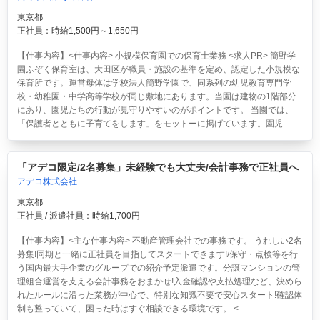
東京都
正社員：時給1,500円～1,650円
【仕事内容】<仕事内容> 小規模保育園での保育士業務 <求人PR> 簡野学
園ふぞく保育室は、大田区が職員・施設の基準を定め、認定した小規模な
保育所です。運営母体は学校法人簡野学園で、同系列の幼児教育専門学
校・幼稚園・中学高等学校が同じ敷地にあります。当園は建物の1階部分
にあり、園児たちの行動が見守りやすいのがポイントです。 当園では、
「保護者とともに子育てをします」をモットーに掲げています。園児...
「アデコ限定/2名募集」未経験でも大丈夫/会計事務で正社員へ
アデコ株式会社
東京都
正社員 / 派遣社員：時給1,700円
【仕事内容】<主な仕事内容> 不動産管理会社での事務です。 うれしい2名
募集!同期と一緒に正社員を目指してスタートできます!/保守・点検等を行
う国内最大手企業のグループでの紹介予定派遣です。分譲マンションの管
理組合運営を支える会計事務をおまかせ!入金確認や支払処理など、決めら
れたルールに沿った業務が中心で、特別な知識不要で安心スタート!確認体
制も整っていて、困った時はすぐ相談できる環境です。 <...