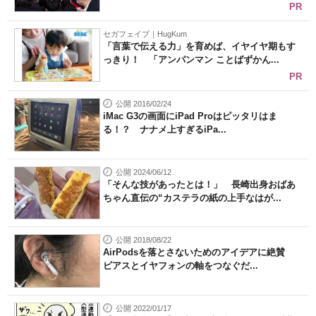
PR
セガフェイブ｜HugKum
「言葉で伝える力」を育めば、イヤイヤ期もす
っきり！ 「アンパンマン ことばずかん...
PR
公開 2016/02/24
iMac G3の画面にiPad Proはピッタリはま
る！？ ナナメ上すぎるiPa...
公開 2024/06/12
「そんな技があったとは！」 長崎出身おばあ
ちゃん直伝の“カステラの紙の上手なはが...
公開 2018/08/22
AirPodsを落とさないためのアイデアに絶賛
ピアスとイヤフォンの軸をつなぐだ...
公開 2022/01/17