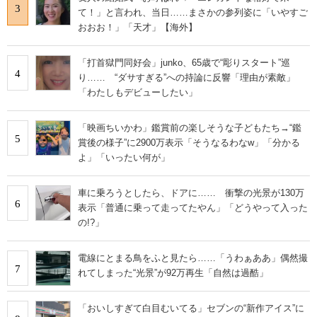
3
て！」と言われ、当日……まさかの参列姿に「いやすご
おおお！」「天才」【海外】
「打首獄門同好会」junko、65歳で“彫りスタート”巡
4
り…… “ダサすぎる”への持論に反響「理由が素敵」
「わたしもデビューしたい」
「映画ちいかわ」鑑賞前の楽しそうな子どもたち→“鑑
5
賞後の様子”に2900万表示「そうなるわなw」「分かる
よ」「いったい何が」
車に乗ろうとしたら、ドアに…… 衝撃の光景が130万
6
表示「普通に乗って走ってたやん」「どうやって入った
の!?」
電線にとまる鳥をふと見たら……「うわぁああ」偶然撮
7
れてしまった“光景”が92万再生「自然は過酷」
「おいしすぎて白目むいてる」セブンの“新作アイス”に