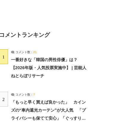
コメントランキング
コメント数：
21
1
一番好きな「韓国の男性俳優」は？
【2026年版・人気投票実施中】 | 芸能人
ねとらぼリサーチ
コメント数：
7
2
「もっと早く買えば良かった」 カイン
ズの“車内遮光カーテン”が大人気 「プ
ライバシーも保てて安心」「ぐっすり眠
れました」（2/2） | ライフ ねとらぼリ