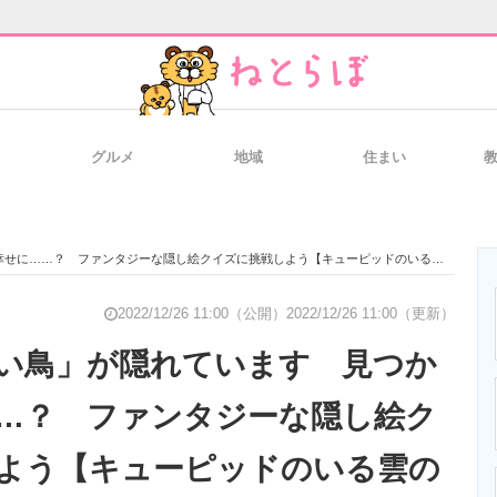
グルメ
地域
住まい
と未来を見通す
スマホと通信の最新トレンド
進化するPCとデ
に……？ ファンタジーな隠し絵クイズに挑戦しよう【キューピッドのいる雲の王国篇】
のいまが分かる
企業ITのトレンドを詳説
経営リーダーの
2022/12/26 11:00（公開）
2022/12/26 11:00（更新）
い鳥」が隠れています 見つか
…？ ファンタジーな隠し絵ク
T製品の総合サイト
IT製品の技術・比較・事例
製造業のIT導入
よう【キューピッドのいる雲の