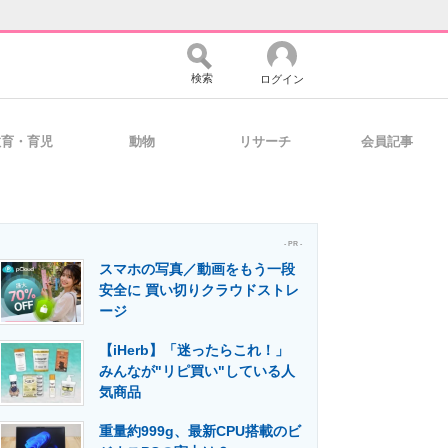
検索
ログイン
教育・育児
動物
リサーチ
会員記事
バイスの未来
好きが集まる 比べて選べる
- PR -
スマホの写真／動画をもう一段
コミュニティ
マーケ×ITの今がよく分かる
安全に 買い切りクラウドストレ
ージ
【iHerb】「迷ったらこれ！」
・活用を支援
みんなが"リピ買い"している人
気商品
重量約999g、最新CPU搭載のビ