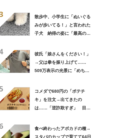
姿”に「同一人物なのです
3
か？」
散歩中、小学生に「ぬいぐる
みが歩いてる！」と言われた
子犬 納得の姿に「最高の褒
め言葉！」「遭遇したい」投
4
稿者に話を聞いた
彼氏「娘さんをください！」
→父は拳を振り上げて……
509万表示の光景に「めちゃ
いいお義父さん」「最高家族
5
すぎる」
コメダで680円の「ポテチ
キ」を注文→出てきたの
は……「逆詐欺すぎ」 目を
疑う光景に「量間違えた？
6
w」「溢れかえってますね」
食べ終わったアボカドの種→
スタバのカップで育てて64日