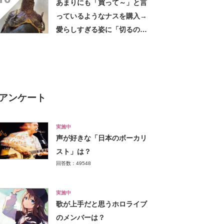
あまりにも「買って～」と言
っているようなナスを購入→
愛らしすぎる姿に「切るのが
もったいない」「ナスが可愛
いって初めて」
アンケート
実施中
声が好きな「日本のボーカリ
スト」は？
回答数：49548
実施中
歌が上手だと思うホロライブ
のメンバーは？