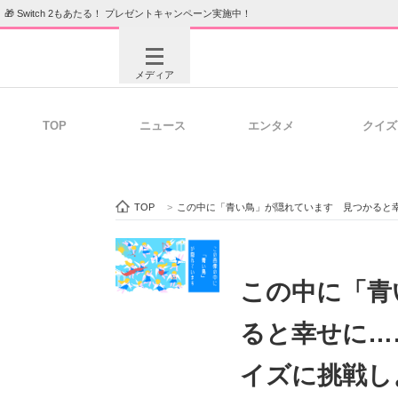
🎁 Switch 2もあたる！ プレゼントキャンペーン実施中！
メディア
TOP
ニュース
エンタメ
クイズ
注目記事を集めた総合ページ
ITの今
TOP
>
この中に「青い鳥」が隠れています 見つかると幸せ
ビジネスと働き方のヒント
AI活用
この中に「青
ると幸せに…
ITエンジニア向け専門サイト
企業向けI
イズに挑戦し