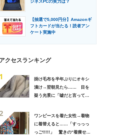
ジネスPCの実力は？
門メディア
建設×テクノロジーの最前線
【抽選で5,000円分】Amazonギ
フトカードが当たる！読者アン
ケート実施中
アクセスランキング
1
掛け毛布を半年ぶりにオキシ
漬け→翌朝見たら…… 目を
疑う光景に「嘘だと言ってく
れ」「うちの毛布も怖くなっ
2
てきた」と627万表示
ワンピースを着た女性→着物
に着替えると……「すっっっ
っご!!!!!」 驚きの“着痩せ