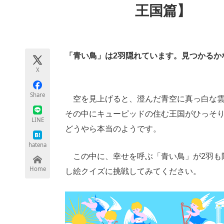
王国篇】
モノづくり技術者専門サイト
エレクトロ
「青い鳥」は2羽隠れています。見つかるか
ちょっと気になるネットの話題
X
Share
空を見上げると、澄んだ青空に真っ白な雲
その中にキューピッドの住む王国がひっそ
LINE
どうやら本当のようです。
hatena
この中に、幸せを呼ぶ「青い鳥」が2羽も
Home
し絵クイズに挑戦してみてください。