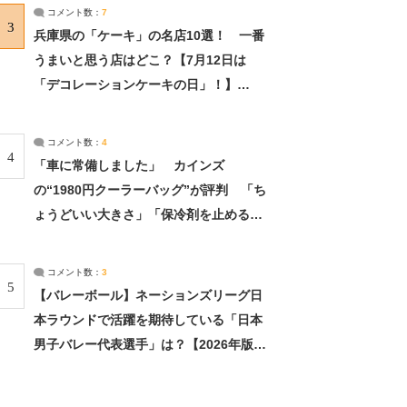
サーチ：2ページ目
コメント数：
7
3
兵庫県の「ケーキ」の名店10選！ 一番
うまいと思う店はどこ？【7月12日は
「デコレーションケーキの日」！】
（2/4） | 兵庫県 ねとらぼリサーチ：2ペ
ージ目
コメント数：
4
4
「車に常備しました」 カインズ
の“1980円クーラーバッグ”が評判 「ち
ょうどいい大きさ」「保冷剤を止めるベ
ルトが良い」（1/5） | ライフ ねとらぼ
リサーチ
コメント数：
3
5
【バレーボール】ネーションズリーグ日
本ラウンドで活躍を期待している「日本
男子バレー代表選手」は？【2026年版・
人気投票実施中】（投票結果） | スポー
ツ ねとらぼリサーチ