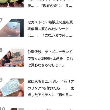
後…… “現在の姿”に「良さ
げですね」「育ててみた
7
い！」
セカストに50着以上の服を買
取依頼→渡されたレシート
は…… 「支払いまで何日か
待たされた」衝撃的な光景に
8
「この値段はヤバすぎ」
仲里依紗、ディズニーランド
で買った1800円土産を「これ
は買わなきゃでしょ！」
「すっごい上手お買い物」と
9
自画自賛
家にあるミニハギレ→“セリア
のリング”を付けたら…… 完
成したアイテムに「雨の日で
もテンション上がりますね」
10