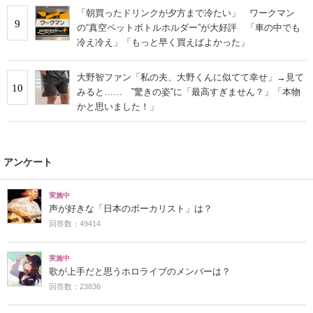
「朝買ったドリンクが夕方まで冷たい」 ワークマン
9
の“真空ペットボトルホルダー”が大好評 「車の中でも
冷え冷え」「もっと早く買えばよかった」
大野智ファン「私の夫、大野くんに似てて幸せ」→見て
10
みると…… ‟驚きの姿”に「最高すぎません？」「本物
かと思いました！」
アンケート
実施中
声が好きな「日本のボーカリスト」は？
回答数：49414
実施中
歌が上手だと思うホロライブのメンバーは？
回答数：23836