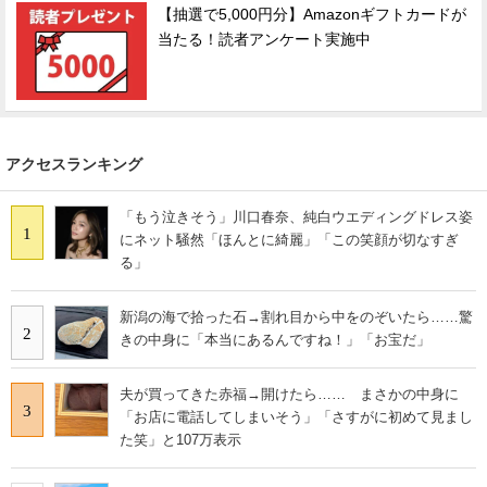
【抽選で5,000円分】Amazonギフトカードが
当たる！読者アンケート実施中
アクセスランキング
「もう泣きそう」川口春奈、純白ウエディングドレス姿
1
にネット騒然「ほんとに綺麗」「この笑顔が切なすぎ
る」
新潟の海で拾った石→割れ目から中をのぞいたら……驚
2
きの中身に「本当にあるんですね！」「お宝だ」
夫が買ってきた赤福→開けたら…… まさかの中身に
3
「お店に電話してしまいそう」「さすがに初めて見まし
た笑」と107万表示