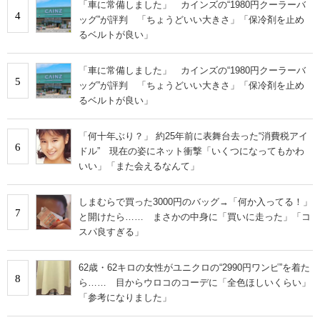
「車に常備しました」 カインズの“1980円クーラーバ
4
ッグ”が評判 「ちょうどいい大きさ」「保冷剤を止め
るベルトが良い」
「車に常備しました」 カインズの“1980円クーラーバ
5
ッグ”が評判 「ちょうどいい大きさ」「保冷剤を止め
るベルトが良い」
「何十年ぶり？」 約25年前に表舞台去った“消費税アイ
6
ドル” 現在の姿にネット衝撃「いくつになってもかわ
いい」「また会えるなんて」
しまむらで買った3000円のバッグ→「何か入ってる！」
7
と開けたら…… まさかの中身に「買いに走った」「コ
スパ良すぎる」
62歳・62キロの女性がユニクロの“2990円ワンピ”を着た
8
ら…… 目からウロコのコーデに「全色ほしいくらい」
「参考になりました」