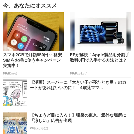
今、あなたにオススメ
スマホ2GBで月額850円～ 格安
FPが解説！Apple製品を分割手
SIMをお得に使うキャンペーン
数料0円で入手する方法とは？
実施中！
PR(IIJmio)
PR(Fav-Log)
【漫画】スーパーに「大きい子が寝たとき用」のカ
ートがあればいいのに！ 4歳児ママ...
【ちょうど目に入る！】猛暑の東京、意外な場所に
「涼しい」広告が出現
PR(ねとらぼ)