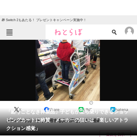
🎁 Switch 2もあたる！ プレゼントキャンペーン実施中！
ねとらぼメニュー
TOP
ニュース
エンタメ
クイズ
グルメ
地域
住まい
教育・育児
動物
リサーチ
2023/01/10 10:30（公開）
X
Share
LINE
hatena
会員記事
「紛うことなき神製品」子どもが立ち乗りできるショッ
ピングカートに称賛 メーカーの狙いは「楽しいアトラ
スーパーやカートを利用する人の声を受けて開発。
メディア
クション感覚」
目次を表示
注目記事を集めた総合ページ