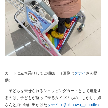
企業向けIT製品の総合サイト
IT製品の技術・比較・事例
製造業のIT導入・活用を支援
モノづくり技術者専門サイト
エレクトロニクス専門サイト
電子設計の基本と応用
エネルギーの専門メディア
カートに立ち乗りしてご機嫌！（画像は
タナイ
さん提
建設×テクノロジーの最前線
供）
ちょっと気になるネットの話題
子どもを乗せられるショッピングカートとして連想す
るのは、子どもが座って乗るタイプのもの。しかし、娘
さんと買い物に出かけた
タナイ（@okinawa__noodle）