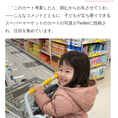
「このカート考案した人、頼むからお礼させてくれ」
ITの今と未来を見通す
――こんなコメントとともに、子どもが立ち乗りできる
スマホと通信の最新トレンド
スーパーマーケットのカートの写真がTwitterに投稿さ
れ、注目を集めています。
進化するPCとデバイスの未来
好きが集まる 比べて選べる
ビジネスと働き方のヒント
AI活用のいまが分かる
企業ITのトレンドを詳説
経営リーダーのコミュニティ
マーケ×ITの今がよく分かる
ITエンジニア向け専門サイト