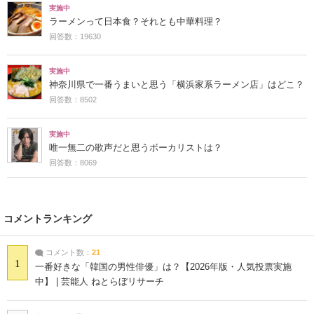
実施中
ラーメンって日本食？それとも中華料理？
回答数：19630
実施中
神奈川県で一番うまいと思う「横浜家系ラーメン店」はどこ？
回答数：8502
実施中
唯一無二の歌声だと思うボーカリストは？
回答数：8069
コメントランキング
コメント数：
21
1
一番好きな「韓国の男性俳優」は？【2026年版・人気投票実施
中】 | 芸能人 ねとらぼリサーチ