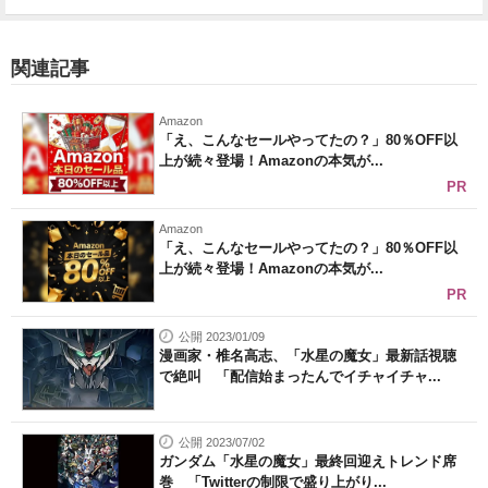
関連記事
Amazon
「え、こんなセールやってたの？」80％OFF以
上が続々登場！Amazonの本気が...
PR
Amazon
「え、こんなセールやってたの？」80％OFF以
上が続々登場！Amazonの本気が...
PR
公開 2023/01/09
漫画家・椎名高志、「水星の魔女」最新話視聴
で絶叫 「配信始まったんでイチャイチャ...
公開 2023/07/02
ガンダム「水星の魔女」最終回迎えトレンド席
巻 「Twitterの制限で盛り上がり...