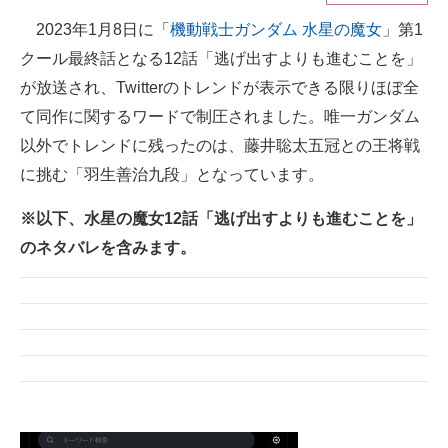
2023年1月8日に「
機動戦士ガンダム 水星の魔女
」第1
ITの今と未来を見通す
クール最終話となる12話「逃げ出すよりも進むことを」
スマホと通信の最新トレンド
が放送され、Twitterのトレンドが表示できる限りほぼ全
て同作に関するワードで制圧されました。唯一ガンダム
進化するPCとデバイスの未来
以外でトレンドに残ったのは、藤井聡太五冠との王将戦
好きが集まる 比べて選べる
に挑む「羽生善治九段」となっています。
ビジネスと働き方のヒント
※以下、水星の魔女12話「逃げ出すよりも進むことを」
のネタバレを含みます。
AI活用のいまが分かる
企業ITのトレンドを詳説
経営リーダーのコミュニティ
マーケ×ITの今がよく分かる
ITエンジニア向け専門サイト