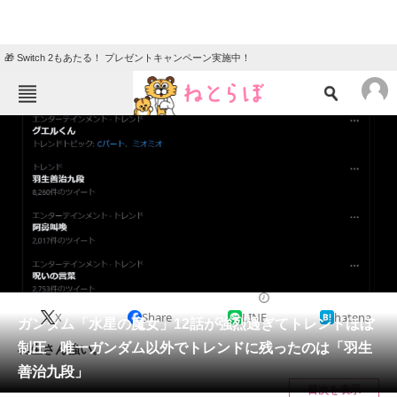
🎁 Switch 2もあたる！ プレゼントキャンペーン実施中！
ねとらぼメニュー
TOP
ニュース
エンタメ
クイズ
グルメ
地域
住まい
教育・育児
動物
リサーチ
2023/01/08 18:55（公開）
X
Share
LINE
hatena
会員記事
ガンダム「水星の魔女」12話が強烈過ぎてトレンドほぼ
制圧 唯一ガンダム以外でトレンドに残ったのは「羽生
羽生さん強い。
メディア
善治九段」
目次を表示
注目記事を集めた総合ページ