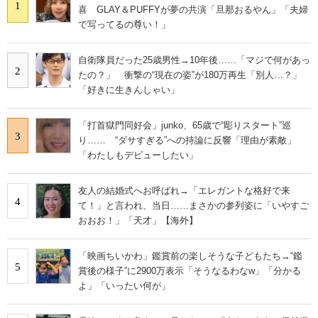
1
喜 GLAY＆PUFFYが夢の共演「旦那おるやん」「夫婦
で写ってるの尊い！」
自衛隊員だった25歳男性→10年後……「マジで何があっ
2
たの？」 衝撃の“現在の姿”が180万再生「別人…？」
「好きに生きんしゃい」
「打首獄門同好会」junko、65歳で“彫りスタート”巡
3
り…… “ダサすぎる”への持論に反響「理由が素敵」
「わたしもデビューしたい」
友人の結婚式へお呼ばれ→「エレガントな格好で来
4
て！」と言われ、当日……まさかの参列姿に「いやすご
おおお！」「天才」【海外】
「映画ちいかわ」鑑賞前の楽しそうな子どもたち→“鑑
5
賞後の様子”に2900万表示「そうなるわなw」「分かる
よ」「いったい何が」