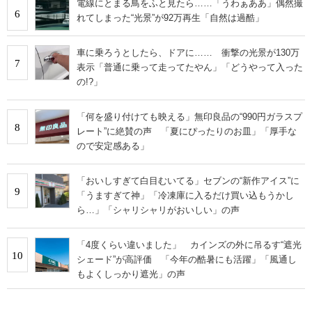
電線にとまる鳥をふと見たら……「うわぁああ」偶然撮
6
れてしまった“光景”が92万再生「自然は過酷」
車に乗ろうとしたら、ドアに…… 衝撃の光景が130万
7
表示「普通に乗って走ってたやん」「どうやって入った
の!?」
「何を盛り付けても映える」無印良品の“990円ガラスプ
8
レート”に絶賛の声 「夏にぴったりのお皿」「厚手な
ので安定感ある」
「おいしすぎて白目むいてる」セブンの“新作アイス”に
9
「うますぎて神」「冷凍庫に入るだけ買い込もうかし
ら…」「シャリシャリがおいしい」の声
「4度くらい違いました」 カインズの外に吊るす“遮光
10
シェード”が高評価 「今年の酷暑にも活躍」「風通し
もよくしっかり遮光」の声