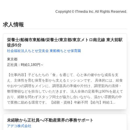
Copyright © ITmedia Inc. All Rights Reserved.
求人情報
栄養士/船橋市東船橋/栄養士/東京都/東京メトロ南北線 東大前駅
徒歩5分
社会福祉法人ちとせ交友会 東船橋ちとせ保育園
東京都
正社員：時給1,180円～
【仕事内容】子どもたちの「食」を通じて、心と体の健やかな成長を支
え、主体性を育む保育を影から支えるミッションです。 具体的には、給食
やおやつの調理をメインに、調理器具の準備や片付け、調理室内の清掃・
整理整頓などを担当していただきます。 法人全体の定着率は90%を超えて
おり、経験を問わずスタッフ同士が協力し合いながら、温かい雰囲気の中
で業務に励める環境です。 【経験・資格】年齢不問 【給与】時給:1...
未経験から正社員へ/不動産業界の事務サポート
アデコ株式会社