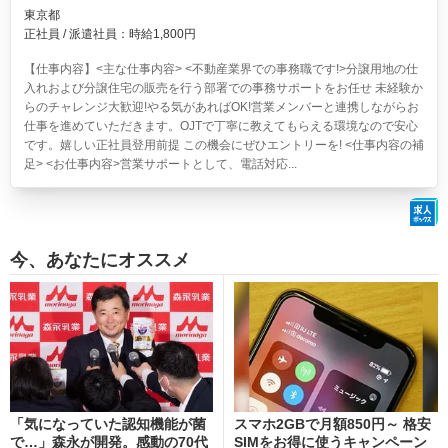
東京都
正社員 / 派遣社員：時給1,800円
【仕事内容】<主な仕事内容> <不動産業界での事務職です!>分譲用地の仕
入れおよび分譲住宅の販売を行う部署での事務サポートをお任せ 未経験か
らのチャレンジ大歓迎!やる気があればOK!営業メンバーと連携しながらお
仕事を進めていただきます。OJTで丁寧に教えてもらえる環境なので安心
です。嬉しい正社員登用前提 この機会にぜひエントリーを! <仕事内容の補
足> <お仕事内容>営業サポートとして、電話対応...
今、あなたにオススメ
「気になっていた認知機能が菌
スマホ2GBで月額850円～ 格安
で…」森永が開発。感動の70代
SIMをお得に使うキャンペーン