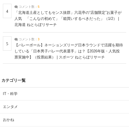
コメント数：
5
4
「北海道土産としてもセンス抜群」六花亭の“店舗限定”お菓子が
人気 「こんなの初めて」「箱買いするべきだった」（1/2） |
北海道 ねとらぼリサーチ
コメント数：
3
5
【バレーボール】ネーションズリーグ日本ラウンドで活躍を期待
している「日本男子バレー代表選手」は？【2026年版・人気投
票実施中】（投票結果） | スポーツ ねとらぼリサーチ
カテゴリ一覧
IT・科学
エンタメ
おかね