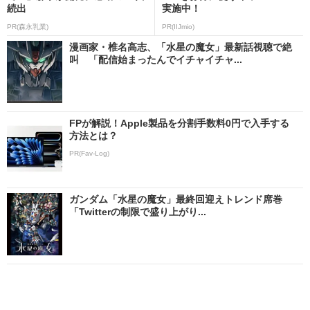
続出
実施中！
PR(森永乳業)
PR(IIJmio)
漫画家・椎名高志、「水星の魔女」最新話視聴で絶
叫 「配信始まったんでイチャイチャ...
FPが解説！Apple製品を分割手数料0円で入手する
方法とは？
PR(Fav-Log)
ガンダム「水星の魔女」最終回迎えトレンド席巻
「Twitterの制限で盛り上がり...