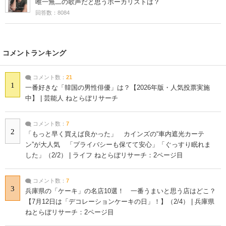
唯一無二の歌声だと思うボーカリストは？
回答数：8084
コメントランキング
コメント数：
21
1
一番好きな「韓国の男性俳優」は？【2026年版・人気投票実施
中】 | 芸能人 ねとらぼリサーチ
コメント数：
7
2
「もっと早く買えば良かった」 カインズの“車内遮光カーテ
ン”が大人気 「プライバシーも保てて安心」「ぐっすり眠れま
した」（2/2） | ライフ ねとらぼリサーチ：2ページ目
コメント数：
7
3
兵庫県の「ケーキ」の名店10選！ 一番うまいと思う店はどこ？
【7月12日は「デコレーションケーキの日」！】（2/4） | 兵庫県
ねとらぼリサーチ：2ページ目