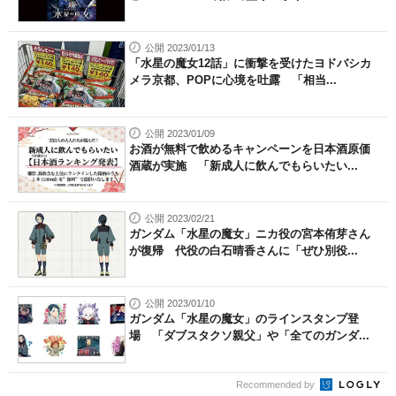
公開 2023/01/13
「水星の魔女12話」に衝撃を受けたヨドバシカ
メラ京都、POPに心境を吐露 「相当...
公開 2023/01/09
お酒が無料で飲めるキャンペーンを日本酒原価
酒蔵が実施 「新成人に飲んでもらいたい...
公開 2023/02/21
ガンダム「水星の魔女」ニカ役の宮本侑芽さん
が復帰 代役の白石晴香さんに「ぜひ別役...
公開 2023/01/10
ガンダム「水星の魔女」のラインスタンプ登
場 「ダブスタクソ親父」や「全てのガンダ...
Recommended by