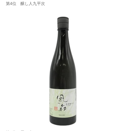
第4位 醸し人九平次