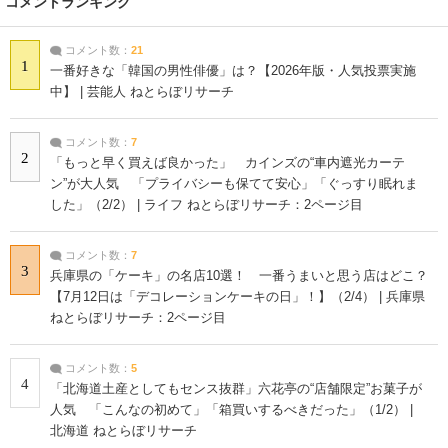
コメントランキング
コメント数：
21
1
一番好きな「韓国の男性俳優」は？【2026年版・人気投票実施
中】 | 芸能人 ねとらぼリサーチ
コメント数：
7
2
「もっと早く買えば良かった」 カインズの“車内遮光カーテ
ン”が大人気 「プライバシーも保てて安心」「ぐっすり眠れま
した」（2/2） | ライフ ねとらぼリサーチ：2ページ目
コメント数：
7
3
兵庫県の「ケーキ」の名店10選！ 一番うまいと思う店はどこ？
【7月12日は「デコレーションケーキの日」！】（2/4） | 兵庫県
ねとらぼリサーチ：2ページ目
コメント数：
5
4
「北海道土産としてもセンス抜群」六花亭の“店舗限定”お菓子が
人気 「こんなの初めて」「箱買いするべきだった」（1/2） |
北海道 ねとらぼリサーチ