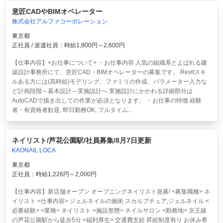
意匠CADやBIMオペレーター
株式会社アルファコーポレーション
東京都
正社員 / 派遣社員：時給1,900円～2,600円
【仕事内容】<お仕事について> ・お仕事内容 人気の組織系とよばれる建
築設計事務所にて、意匠CAD・BIMオペレーターの募集です。 Revitスキ
ルある方には(高時給)モデリング、ファミリの作成、パラメーター入力な
ど計画段階～基本設計～実施設計へ 実施設計にかかわる詳細部分は
AutoCADで描き出しての作業が必須となります。 ・お仕事の特徴 経験
者・有資格者歓迎, 即日勤務OK, フルタイム...
ネイリスト/芦花公園駅/社員募集/8月7日更新
KAONAIL LOCA
東京都
正社員：時給1,226円～2,000円
【仕事内容】新店舗オープン オープニングネイリスト急募! <募集職種> ネ
イリスト <仕事内容> ジェルネイルの施術 スカルプチュア,ジェルネイル <
必要経験> <業種> ネイリスト <施設形態> ネイルサロン <勤務地> 京王線
の芦花公園駅から徒歩5分 <福利厚生> 交通費支給 昇給制度有り お休み希