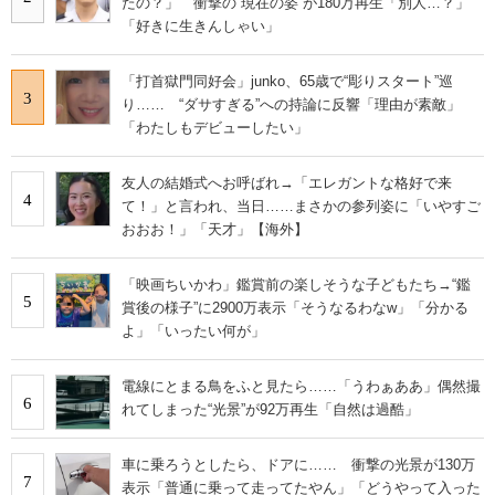
たの？」 衝撃の“現在の姿”が180万再生「別人…？」
「好きに生きんしゃい」
「打首獄門同好会」junko、65歳で“彫りスタート”巡
3
り…… “ダサすぎる”への持論に反響「理由が素敵」
「わたしもデビューしたい」
友人の結婚式へお呼ばれ→「エレガントな格好で来
4
て！」と言われ、当日……まさかの参列姿に「いやすご
おおお！」「天才」【海外】
「映画ちいかわ」鑑賞前の楽しそうな子どもたち→“鑑
5
賞後の様子”に2900万表示「そうなるわなw」「分かる
よ」「いったい何が」
電線にとまる鳥をふと見たら……「うわぁああ」偶然撮
6
れてしまった“光景”が92万再生「自然は過酷」
車に乗ろうとしたら、ドアに…… 衝撃の光景が130万
7
表示「普通に乗って走ってたやん」「どうやって入った