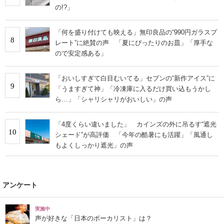
の!?」
「何を盛り付けても映える」無印良品の“990円ガラスプ
8
レート”に絶賛の声 「夏にぴったりのお皿」「厚手な
ので安定感ある」
「おいしすぎて白目むいてる」セブンの“新作アイス”に
9
「うますぎて神」「冷凍庫に入るだけ買い込もうかし
ら…」「シャリシャリがおいしい」の声
「4度くらい違いました」 カインズの外に吊るす“遮光
10
シェード”が高評価 「今年の酷暑にも活躍」「風通し
もよくしっかり遮光」の声
アンケート
実施中
声が好きな「日本のボーカリスト」は？