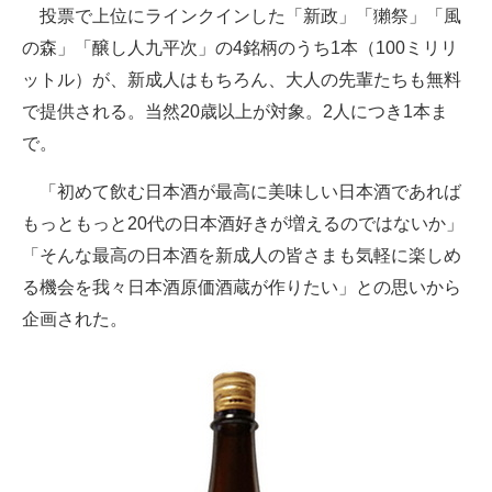
投票で上位にラインクインした「新政」「獺祭」「風
企業向けIT製品の総合サイト
の森」「醸し人九平次」の4銘柄のうち1本（100ミリリ
IT製品の技術・比較・事例
ットル）が、新成人はもちろん、大人の先輩たちも無料
で提供される。当然20歳以上が対象。2人につき1本ま
製造業のIT導入・活用を支援
で。
モノづくり技術者専門サイト
「初めて飲む日本酒が最高に美味しい日本酒であれば
エレクトロニクス専門サイト
もっともっと20代の日本酒好きが増えるのではないか」
「そんな最高の日本酒を新成人の皆さまも気軽に楽しめ
電子設計の基本と応用
る機会を我々日本酒原価酒蔵が作りたい」との思いから
エネルギーの専門メディア
企画された。
建設×テクノロジーの最前線
ちょっと気になるネットの話題