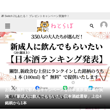
🎁 Switch 2もあたる！ プレゼントキャンペーン実施中！
ねとらぼメニュー
TOP
ニュース
エンタメ
クイズ
グルメ
地域
住まい
教育・育児
動物
リサーチ
2023/01/09 12:00（公開）
X
Share
LINE
hatena
会員記事
お酒が無料で飲めるキャンペーンを日本酒原価酒蔵が実
施 「新成人に飲んでもらいたい日本酒総選挙」上位4
新成人をお祝いして1月9日から19日まで。
メディア
銘柄から1本
目次を表示
注目記事を集めた総合ページ