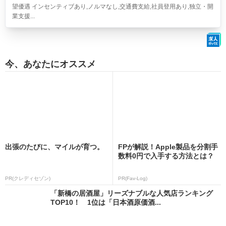
望優遇 インセンティブあり,ノルマなし,交通費支給,社員登用あり,独立・開
業支援...
今、あなたにオススメ
出張のたびに、マイルが育つ。
FPが解説！Apple製品を分割手
数料0円で入手する方法とは？
PR(クレディセゾン)
PR(Fav-Log)
「新橋の居酒屋」リーズナブルな人気店ランキング
TOP10！ 1位は「日本酒原価酒...