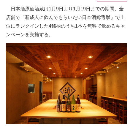
日本酒原価酒蔵は1月9日より1月19日までの期間、全
ITの今と未来を見通す
店舗で「新成人に飲んでもらいたい日本酒総選挙」で上
スマホと通信の最新トレンド
位にランクインした4銘柄のうち1本を無料で飲めるキャ
ンペーンを実施する。
進化するPCとデバイスの未来
好きが集まる 比べて選べる
ビジネスと働き方のヒント
AI活用のいまが分かる
企業ITのトレンドを詳説
経営リーダーのコミュニティ
マーケ×ITの今がよく分かる
ITエンジニア向け専門サイト