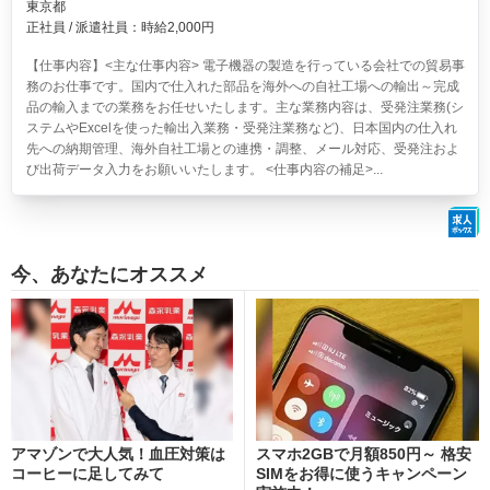
東京都
正社員 / 派遣社員：時給2,000円
【仕事内容】<主な仕事内容> 電子機器の製造を行っている会社での貿易事
務のお仕事です。国内で仕入れた部品を海外への自社工場への輸出～完成
品の輸入までの業務をお任せいたします。主な業務内容は、受発注業務(シ
ステムやExcelを使った輸出入業務・受発注業務など)、日本国内の仕入れ
先への納期管理、海外自社工場との連携・調整、メール対応、受発注およ
び出荷データ入力をお願いいたします。 <仕事内容の補足>...
今、あなたにオススメ
アマゾンで大人気！血圧対策は
スマホ2GBで月額850円～ 格安
コーヒーに足してみて
SIMをお得に使うキャンペーン