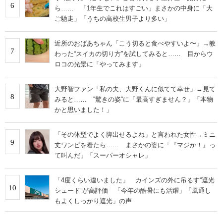
6
ら…… 「1年生でこれはすごい」まさかの中身に「大
ご馳走」「うちの高校生男子より多い」
近所のおばあちゃん「こう切ると食べやすいよ〜」→教
7
わった“スイカの切り方”を試してみると…… 目からウ
ロコの光景に「やってみます」
大野智ファン「私の夫、大野くんに似てて幸せ」→見て
8
みると…… ‟驚きの姿”に「最高すぎません？」「本物
かと思いました！」
「その体型でよく脚出せるよね」と言われた女性→ミニ
9
丈ワンピを着たら…… まさかの姿に「『マジか！』っ
て叫んだ」「スーパーオシャレ」
「4度くらい違いました」 カインズの外に吊るす“遮光
10
シェード”が高評価 「今年の酷暑にも活躍」「風通し
もよくしっかり遮光」の声