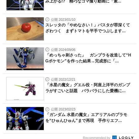
み上がる!? 精巧なコマ撮り動画に「素...
公開 2023/01/10
スレッタの「やめなさい！」パスタが罪深くて
ざわつく まずトマトを平手でつぶします...
公開 2024/09/06
「めっちゃ刺さった」 ガンプラを改造して“H
Gポケモン”を作った結果→完成形に「...
公開 2022/12/21
「水星の魔女」グエル役・阿座上洋平のガンプ
ラがすごいと話題 バラバラにした愛機に...
公開 2023/02/23
「ガンダム 水星の魔女」エアリアルのプラモ
を“ひゅんひゅん”まで再現 手作りエフ...
Recommended by