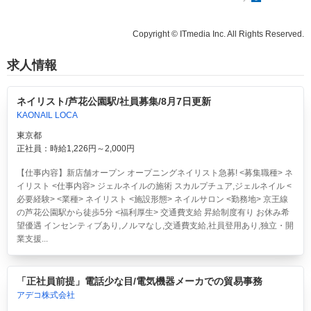
Copyright © ITmedia Inc. All Rights Reserved.
求人情報
ネイリスト/芦花公園駅/社員募集/8月7日更新
KAONAIL LOCA
東京都
正社員：時給1,226円～2,000円
【仕事内容】新店舗オープン オープニングネイリスト急募! <募集職種> ネ
イリスト <仕事内容> ジェルネイルの施術 スカルプチュア,ジェルネイル <
必要経験> <業種> ネイリスト <施設形態> ネイルサロン <勤務地> 京王線
の芦花公園駅から徒歩5分 <福利厚生> 交通費支給 昇給制度有り お休み希
望優遇 インセンティブあり,ノルマなし,交通費支給,社員登用あり,独立・開
業支援...
「正社員前提」電話少な目/電気機器メーカでの貿易事務
アデコ株式会社