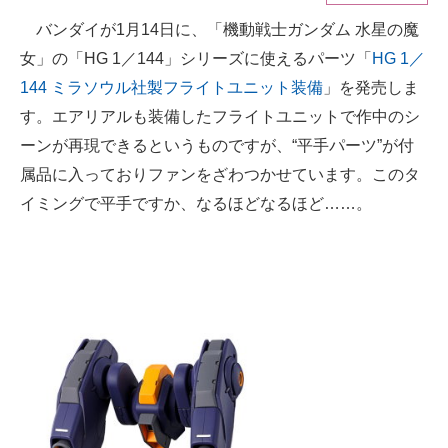
バンダイが1月14日に、「機動戦士ガンダム 水星の魔
ITの今と未来を見通す
女」の「HG 1／144」シリーズに使えるパーツ「
HG 1／
スマホと通信の最新トレンド
144 ミラソウル社製フライトユニット装備
」を発売しま
す。エアリアルも装備したフライトユニットで作中のシ
進化するPCとデバイスの未来
ーンが再現できるというものですが、“平手パーツ”が付
好きが集まる 比べて選べる
属品に入っておりファンをざわつかせています。このタ
イミングで平手ですか、なるほどなるほど……。
ビジネスと働き方のヒント
AI活用のいまが分かる
企業ITのトレンドを詳説
経営リーダーのコミュニティ
マーケ×ITの今がよく分かる
ITエンジニア向け専門サイト