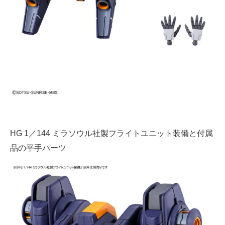
企業向けIT製品の総合サイト
IT製品の技術・比較・事例
製造業のIT導入・活用を支援
モノづくり技術者専門サイト
エレクトロニクス専門サイト
電子設計の基本と応用
HG 1／144 ミラソウル社製フライトユニット装備と付属
エネルギーの専門メディア
品の平手パーツ
建設×テクノロジーの最前線
ちょっと気になるネットの話題