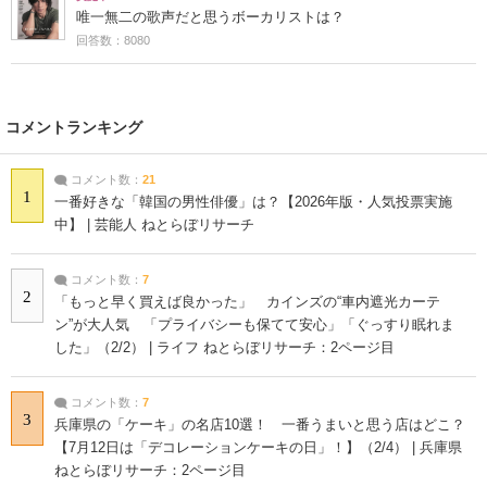
唯一無二の歌声だと思うボーカリストは？
回答数：8080
コメントランキング
コメント数：
21
1
一番好きな「韓国の男性俳優」は？【2026年版・人気投票実施
中】 | 芸能人 ねとらぼリサーチ
コメント数：
7
2
「もっと早く買えば良かった」 カインズの“車内遮光カーテ
ン”が大人気 「プライバシーも保てて安心」「ぐっすり眠れま
した」（2/2） | ライフ ねとらぼリサーチ：2ページ目
コメント数：
7
3
兵庫県の「ケーキ」の名店10選！ 一番うまいと思う店はどこ？
【7月12日は「デコレーションケーキの日」！】（2/4） | 兵庫県
ねとらぼリサーチ：2ページ目