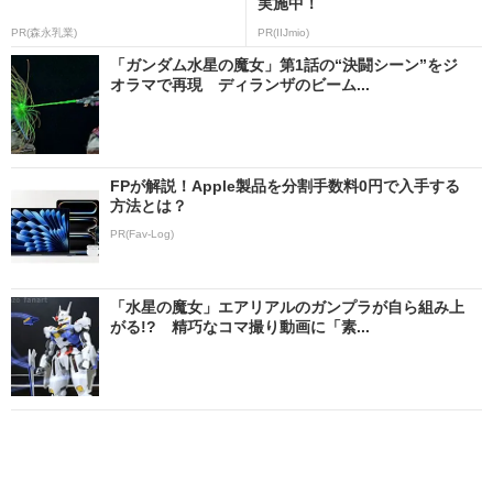
実施中！
PR(森永乳業)
PR(IIJmio)
「ガンダム水星の魔女」第1話の“決闘シーン”をジ
オラマで再現 ディランザのビーム...
FPが解説！Apple製品を分割手数料0円で入手する
方法とは？
PR(Fav-Log)
「水星の魔女」エアリアルのガンプラが自ら組み上
がる!? 精巧なコマ撮り動画に「素...