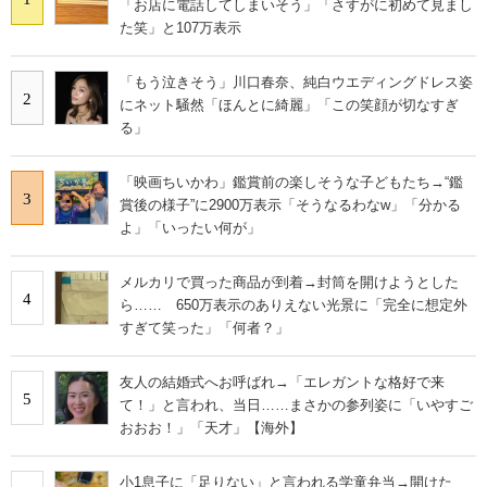
「お店に電話してしまいそう」「さすがに初めて見まし
た笑」と107万表示
「もう泣きそう」川口春奈、純白ウエディングドレス姿
2
にネット騒然「ほんとに綺麗」「この笑顔が切なすぎ
る」
「映画ちいかわ」鑑賞前の楽しそうな子どもたち→“鑑
3
賞後の様子”に2900万表示「そうなるわなw」「分かる
よ」「いったい何が」
メルカリで買った商品が到着→封筒を開けようとした
4
ら…… 650万表示のありえない光景に「完全に想定外
すぎて笑った」「何者？」
友人の結婚式へお呼ばれ→「エレガントな格好で来
5
て！」と言われ、当日……まさかの参列姿に「いやすご
おおお！」「天才」【海外】
小1息子に「足りない」と言われる学童弁当→開けた