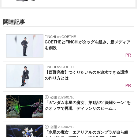
関連記事
FINCHI on GOETHE
GOETHEとFINCHIがタッグを組み、新メディア
を創設
PR
FINCHI on GOETHE
【西野亮廣】つくりたいものを追求できる環境
の作り方とは
PR
公開 2023/01/16
「ガンダム水星の魔女」第1話の“決闘シーン”を
ジオラマで再現 ディランザのビーム...
公開 2023/02/12
「水星の魔女」エアリアルのガンプラが自ら組