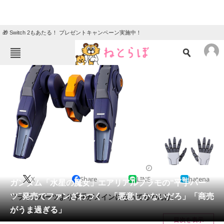
🎁 Switch 2もあたる！ プレゼントキャンペーン実施中！
ねとらぼメニュー
TOP
ニュース
エンタメ
クイズ
グルメ
地域
住まい
教育・育児
動物
リサーチ
2023/01/09 19:30（公開）
X
Share
LINE
hatena
会員記事
ガンダム「水星の魔女」エアリアルプラモの“平手パー
ツ”発売でファンざわつく 「悪意しかないだろ」「商売
フライトパーツより平手がメインになってるやんけ。
メディア
がうま過ぎる」
目次を表示
注目記事を集めた総合ページ