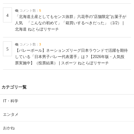
コメント数：
5
4
「北海道土産としてもセンス抜群」六花亭の“店舗限定”お菓子が
人気 「こんなの初めて」「箱買いするべきだった」（1/2） |
北海道 ねとらぼリサーチ
コメント数：
3
5
【バレーボール】ネーションズリーグ日本ラウンドで活躍を期待
している「日本男子バレー代表選手」は？【2026年版・人気投
票実施中】（投票結果） | スポーツ ねとらぼリサーチ
カテゴリ一覧
IT・科学
エンタメ
おかね