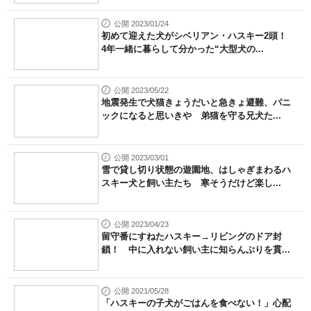
公開 2023/01/24
初めて迎えた犬がシベリアン・ハスキー2頭！
4年一緒に暮らして分かった“大型犬の...
公開 2023/05/22
地震発生で犬猫きょうだいと急きょ避難、パニ
ックになると思いきや 弟猫を守る兄犬た...
公開 2023/03/01
雪で貸し切り状態の遊園地、はしゃぎまわるハ
スキー犬と飼い主たち 寒そうだけど楽し...
公開 2023/04/23
留守番にすねたハスキー→リビングのドア封
鎖！ 中に入れない飼い主に知らんぷりを貫...
公開 2021/05/28
「ハスキーの子犬がごはんを食べない！」心配