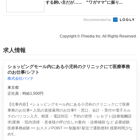
する飼い主だが…… “ワガママ”に振り...
Recommended by
Copyright © ITmedia Inc. All Rights Reserved.
求人情報
ショッピングモール内にある小児科のクリニックにて医療事務
のお仕事/シフト
株式会社パソナ
東京都
正社員：時給1,500円
【仕事内容】<ショッピングモール内にある小児科のクリニックにて医療
事務のお仕事> 人気の直接雇用のお仕事!! ・窓口、会計 ・受付や電子カル
テのパソコン入力、精算 ・電話対応 ・予約の管理 ・レセプト(診療報酬請
求)業務 ・院内清掃 ・患者様の呼び出しや案内 ・診療補助 など 必要経験:
医療事務経験 << おススメPOINT >> 制服有! 駅近で通勤便利! 残業時間少な
め!(...