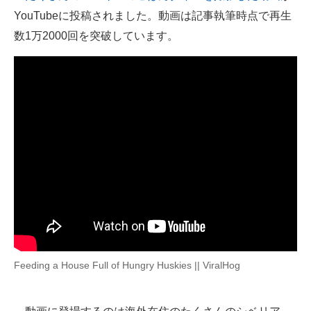
YouTubeに投稿されました。動画は記事執筆時点で再生
ITの今と未来を見通す
数1万2000回を突破しています。
スマホと通信の最新トレンド
進化するPCとデバイスの未来
好きが集まる 比べて選べる
ビジネスと働き方のヒント
AI活用のいまが分かる
企業ITのトレンドを詳説
経営リーダーのコミュニティ
Feeding a House Full of Hungry Huskies || ViralHog
マーケ×ITの今がよく分かる
ITエンジニア向け専門サイト