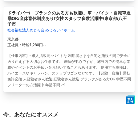
ドライバー/「ブランクのある方も歓迎/」車・バイク・自転車通
勤OK/産休育休制度あり!女性スタッフ多数活躍中/東京都/八王
子市
社会福祉法人めじろ会 めじろデイホーム
東京都
正社員：時給1,280円～
【仕事内容】<求人掲載元>バイトな 利用者さまを自宅と施設の間で安全に
送り迎えする大切なお仕事です。 運転が中心ですが、施設内での簡単な業
務やイベントのお手伝いをお願いすることもあります。 使用する車種は、
ハイエースやキャラバン、ステップワゴンなどです。 【経験・資格】運転
免許必須 未経験者さん歓迎 経験者さん歓迎 ブランクがある方OK 学歴不問
フリーターの方活躍中 年齢不問 パ...
今、あなたにオススメ