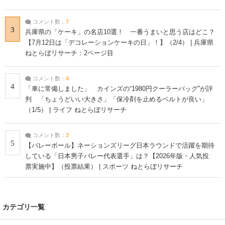
コメント数：
7
3
兵庫県の「ケーキ」の名店10選！ 一番うまいと思う店はどこ？
【7月12日は「デコレーションケーキの日」！】（2/4） | 兵庫県
ねとらぼリサーチ：2ページ目
コメント数：
4
4
「車に常備しました」 カインズの“1980円クーラーバッグ”が評
判 「ちょうどいい大きさ」「保冷剤を止めるベルトが良い」
（1/5） | ライフ ねとらぼリサーチ
コメント数：
3
5
【バレーボール】ネーションズリーグ日本ラウンドで活躍を期待
している「日本男子バレー代表選手」は？【2026年版・人気投
票実施中】（投票結果） | スポーツ ねとらぼリサーチ
カテゴリ一覧