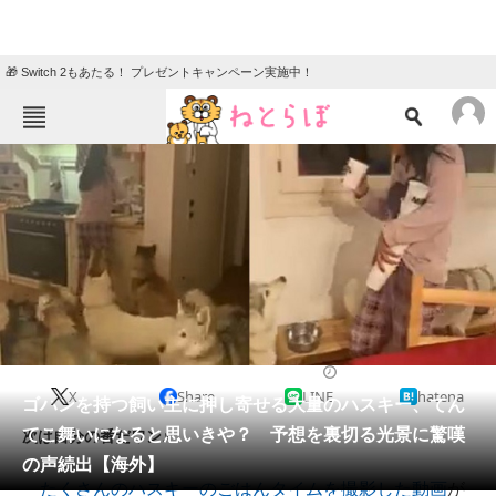
🎁 Switch 2もあたる！ プレゼントキャンペーン実施中！
ねとらぼメニュー
TOP
ニュース
エンタメ
クイズ
グルメ
地域
住まい
教育・育児
動物
リサーチ
2023/01/10 18:00（公開）
X
Share
LINE
hatena
会員記事
ゴハンを持つ飼い主に押し寄せる大量のハスキー、てん
てこ舞いになると思いきや？ 予想を裏切る光景に驚嘆
次は自分の番だワン♪
メディア
の声続出【海外】
たくさんのハスキーのごはんタイムを撮影した動画
が
注目記事を集めた総合ページ