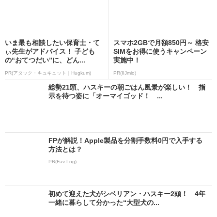
いま最も相談したい保育士・て
スマホ2GBで月額850円～ 格安
ぃ先生がアドバイス！ 子ども
SIMをお得に使うキャンペーン
の“おてつだい”に、どん...
実施中！
PR(アタック・キュキュット｜Hugkum)
PR(IIJmio)
総勢21頭、ハスキーの朝ごはん風景が楽しい！ 指
示を待つ姿に「オーマイゴッド！ ...
FPが解説！Apple製品を分割手数料0円で入手する
方法とは？
PR(Fav-Log)
初めて迎えた犬がシベリアン・ハスキー2頭！ 4年
一緒に暮らして分かった“大型犬の...