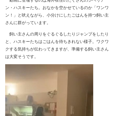
動画に登場するのは海外在住のたくさんのシベリア
企業向けIT製品の総合サイト
ン・ハスキーたち。おなかを空かせているのか「ワンワ
ン！」と吠えながら、小分けにしたごはんを持つ飼い主
IT製品の技術・比較・事例
さんに群がっています。
製造業のIT導入・活用を支援
飼い主さんの周りをぐるぐるしたりジャンプをしたり
モノづくり技術者専門サイト
と、ハスキーたちはごはんを待ちきれない様子。ワクワ
クする気持ちが伝わってきますが、準備する飼い主さん
エレクトロニクス専門サイト
は大変そうです。
電子設計の基本と応用
エネルギーの専門メディア
建設×テクノロジーの最前線
ちょっと気になるネットの話題