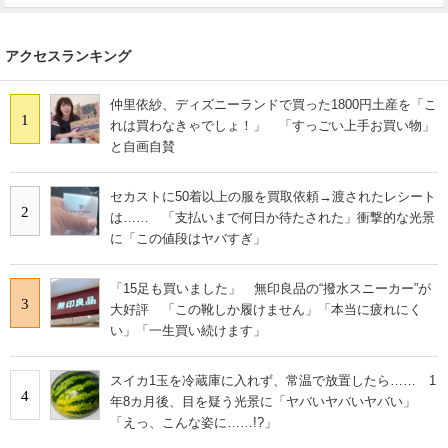
アクセスランキング
仲里依紗、ディズニーランドで買った1800円土産を「こ
1
れは買わなきゃでしょ！」 「すっごい上手お買い物」
と自画自賛
セカストに50着以上の服を買取依頼→渡されたレシート
2
は…… 「支払いまで何日か待たされた」衝撃的な光景
に「この値段はヤバすぎ」
「15足も買いました」 無印良品の“撥水スニーカー”が
3
大好評 「この靴しか履けません」「本当に疲れにく
い」「一生買い続けます」
スイカ1玉を冷蔵庫に入れず、常温で放置したら…… 1
4
年8カ月後、目を疑う光景に「ヤバいヤバいヤバい」
「えっ、こんな姿に……!?」