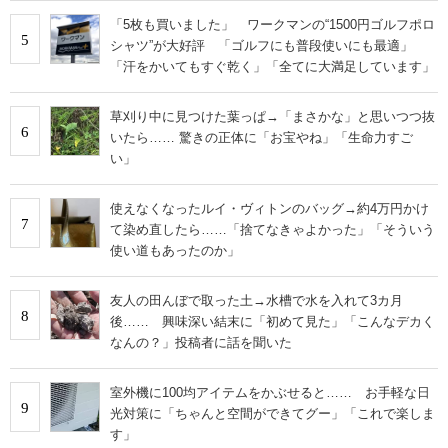
「5枚も買いました」 ワークマンの“1500円ゴルフポロ
5
シャツ”が大好評 「ゴルフにも普段使いにも最適」
「汗をかいてもすぐ乾く」「全てに大満足しています」
草刈り中に見つけた葉っぱ→「まさかな」と思いつつ抜
6
いたら…… 驚きの正体に「お宝やね」「生命力すご
い」
使えなくなったルイ・ヴィトンのバッグ→約4万円かけ
7
て染め直したら……「捨てなきゃよかった」「そういう
使い道もあったのか」
友人の田んぼで取った土→水槽で水を入れて3カ月
8
後…… 興味深い結末に「初めて見た」「こんなデカく
なんの？」投稿者に話を聞いた
室外機に100均アイテムをかぶせると…… お手軽な日
9
光対策に「ちゃんと空間ができてグー」「これで楽しま
す」