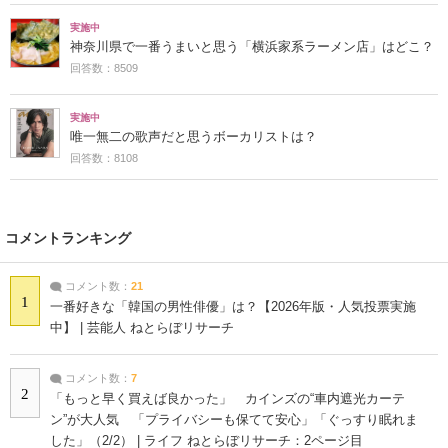
実施中
神奈川県で一番うまいと思う「横浜家系ラーメン店」はどこ？
回答数：8509
実施中
唯一無二の歌声だと思うボーカリストは？
回答数：8108
コメントランキング
コメント数：
21
1
一番好きな「韓国の男性俳優」は？【2026年版・人気投票実施
中】 | 芸能人 ねとらぼリサーチ
コメント数：
7
2
「もっと早く買えば良かった」 カインズの“車内遮光カーテ
ン”が大人気 「プライバシーも保てて安心」「ぐっすり眠れま
した」（2/2） | ライフ ねとらぼリサーチ：2ページ目