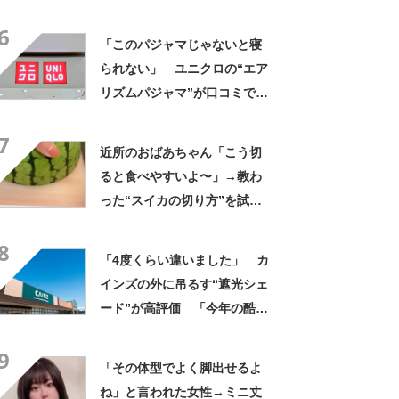
んなに自慢したい」
6
「このパジャマじゃないと寝
られない」 ユニクロの“エア
リズムパジャマ”が口コミで好
評 「冷房をつけっぱなしで
7
も長袖がありがたい」「夏で
近所のおばあちゃん「こう切
も暑く感じない」
ると食べやすいよ〜」→教わ
った“スイカの切り方”を試し
てみると…… 目からウロコ
8
の光景に「やってみます」
「4度くらい違いました」 カ
インズの外に吊るす“遮光シェ
ード”が高評価 「今年の酷暑
にも活躍」「風通しもよくし
9
っかり遮光」の声
「その体型でよく脚出せるよ
ね」と言われた女性→ミニ丈