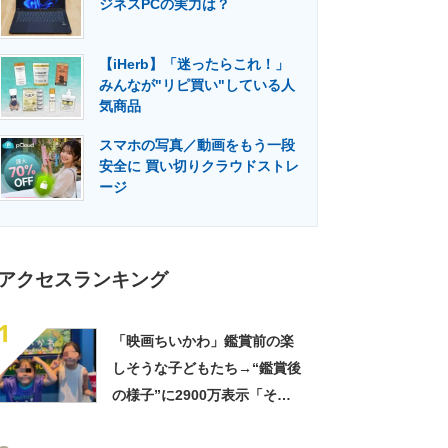
ジネスPCの実力は？
門メディア
建設×テクノロジーの最前線
【iHerb】「迷ったらこれ！」
みんなが"リピ買い"している人
気商品
スマホの写真／動画をもう一段
安全に 買い切りクラウドストレ
ージ
アクセスランキング
1
「映画ちいかわ」鑑賞前の楽
しそうな子どもたち→“鑑賞後
の様子”に2900万表示「そう
なるわなw」「分かるよ」