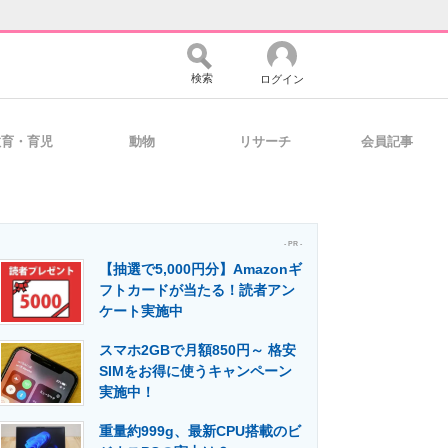
検索
ログイン
教育・育児
動物
リサーチ
会員記事
バイスの未来
好きが集まる 比べて選べる
- PR -
【抽選で5,000円分】Amazonギ
コミュニティ
マーケ×ITの今がよく分かる
フトカードが当たる！読者アン
ケート実施中
スマホ2GBで月額850円～ 格安
・活用を支援
SIMをお得に使うキャンペーン
実施中！
重量約999g、最新CPU搭載のビ