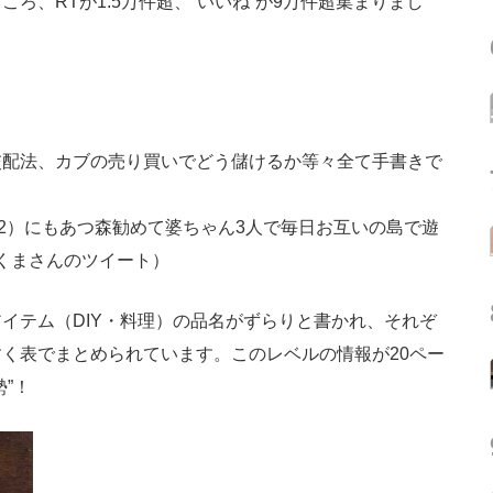
ろ、RTが1.5万件超、“いいね”が9万件超集まりまし
交配法、カブの売り買いでどう儲けるか等々全て手書きで
72）にもあつ森勧めて婆ちゃん3人で毎日お互いの島で遊
ろくまさんのツイート）
テム（DIY・料理）の品名がずらりと書かれ、それぞ
く表でまとめられています。このレベルの情報が20ペー
”！