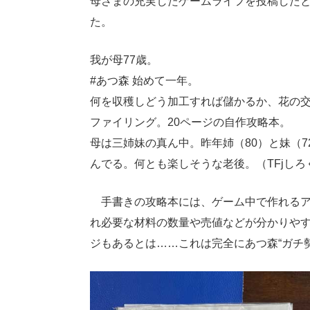
母さまの充実したゲームライフを投稿したとこ
た。
我が母77歳。
#あつ森 始めて一年。
何を収穫しどう加工すれば儲かるか、花の
ファイリング。20ページの自作攻略本。
母は三姉妹の真ん中。昨年姉（80）と妹（
んでる。何とも楽しそうな老後。（TFjし
手書きの攻略本には、ゲーム中で作れるアイ
れ必要な材料の数量や売値などが分かりやす
ジもあるとは……これは完全にあつ森“ガチ勢