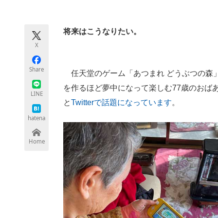
モノづくり技術者専門サイト
エレクトロ
将来はこうなりたい。
X
ちょっと気になるネットの話題
Share
任天堂のゲーム「あつまれ どうぶつの森
を作るほど夢中になって楽しむ77歳のおば
LINE
と
Twitterで話題になっています
。
hatena
Home