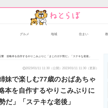
グルメ
地域
住まい
と未来を見通す
スマホと通信の最新トレンド
進化するPCとデ
に反響 攻略本を自作するやりこみぶりに「まじのガチ勢だ」「ステキな老後」
のいまが分かる
企業ITのトレンドを詳説
経営リーダーの
2023/01/11 11:30（公開）
2023/01/11 11:30（更新）
姉妹で楽しむ77歳のおばあちゃ
略本を自作するやりこみぶりに
T製品の総合サイト
IT製品の技術・比較・事例
製造業のIT導入
勢だ」「ステキな老後」