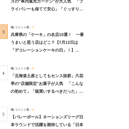
ズの“車内遮光カーテン”が大人気 「プ
ライバシーも保てて安心」「ぐっすり眠
れました」（2/2） | ライフ ねとらぼリ
サーチ：2ページ目
コメント数：
7
3
兵庫県の「ケーキ」の名店10選！ 一番
うまいと思う店はどこ？【7月12日は
「デコレーションケーキの日」！】
（2/4） | 兵庫県 ねとらぼリサーチ：2ペ
ージ目
コメント数：
5
4
「北海道土産としてもセンス抜群」六花
亭の“店舗限定”お菓子が人気 「こんな
の初めて」「箱買いするべきだった」
（1/2） | 北海道 ねとらぼリサーチ
コメント数：
3
5
【バレーボール】ネーションズリーグ日
本ラウンドで活躍を期待している「日本