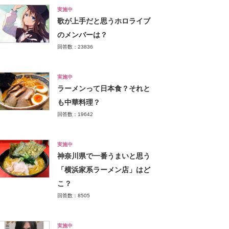
実施中
歌が上手だと思うホロライブ
のメンバーは？
回答数：23836
実施中
ラーメンって日本食？それと
も中華料理？
回答数：19642
実施中
神奈川県で一番うまいと思う
「横浜家系ラーメン店」はど
こ？
回答数：8505
実施中