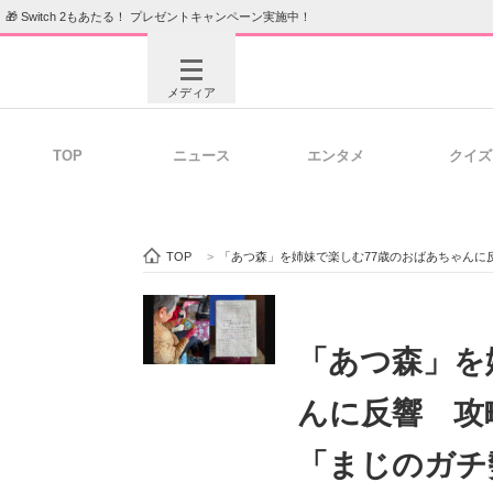
🎁 Switch 2もあたる！ プレゼントキャンペーン実施中！
メディア
TOP
ニュース
エンタメ
クイズ
注目記事を集めた総合ページ
ITの今
TOP
>
「あつ森」を姉妹で楽しむ77歳のおばあちゃん
ビジネスと働き方のヒント
AI活用
「あつ森」を
んに反響 攻
ITエンジニア向け専門サイト
企業向けI
「まじのガチ