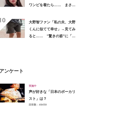
ワンピを着たら…… まさか
の姿に「『マジか！』って叫
10
んだ」「スーパーオシャレ」
大野智ファン「私の夫、大野
くんに似てて幸せ」→見てみ
ると…… ‟驚きの姿”に「最
高すぎません？」「本物かと
思いました！」
アンケート
実施中
声が好きな「日本のボーカリ
スト」は？
回答数：49459