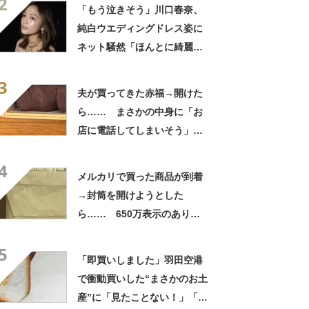
2
「いったい何が」
「もう泣きそう」川口春奈、
純白ウエディングドレス姿に
ネット騒然「ほんとに綺麗」
「この笑顔が切なすぎる」
3
夫が買ってきた赤福→開けた
ら…… まさかの中身に「お
店に電話してしまいそう」
「さすがに初めて見ました
4
笑」と107万表示
メルカリで買った商品が到着
→封筒を開けようとした
ら…… 650万表示のありえ
ない光景に「完全に想定外す
5
ぎて笑った」「何者？」
「即買いしました」羽田空港
で衝動買いした“まさかのお土
産”に「見たことない！」「み