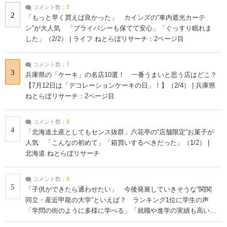
コメント数：
7
2
「もっと早く買えば良かった」 カインズの“車内遮光カーテ
ン”が大人気 「プライバシーも保てて安心」「ぐっすり眠れま
した」（2/2） | ライフ ねとらぼリサーチ：2ページ目
コメント数：
7
3
兵庫県の「ケーキ」の名店10選！ 一番うまいと思う店はどこ？
【7月12日は「デコレーションケーキの日」！】（2/4） | 兵庫県
ねとらぼリサーチ：2ページ目
コメント数：
5
4
「北海道土産としてもセンス抜群」六花亭の“店舗限定”お菓子が
人気 「こんなの初めて」「箱買いするべきだった」（1/2） |
北海道 ねとらぼリサーチ
コメント数：
3
5
「子供ができたら通わせたい」 今後発展していきそうな“関関
同立・産近甲龍の大学”といえば？ ランキング1位に学生の声
「学問の街のように多様に学べる」「就職や進学の実績も高い」
| 大学 ねとらぼリサーチ