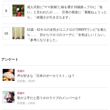
成人式前に“ママ振袖”に袖を通す18歳娘→プロに「短
9
い」と言われたが…… 圧巻の着姿に「素敵ねぇうっと
り」「綺麗さが引き立ちます」
62歳・62キロの女性がユニクロの“2990円ワンピ”を着た
10
ら…… 目からウロコのコーデに「全色ほしいくらい」
「参考になりました」
アンケート
実施中
声が好きな「日本のボーカリスト」は？
回答数：49397
実施中
歌が上手だと思うホロライブのメンバーは？
回答数：23835