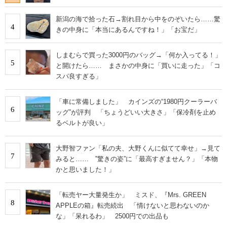
新潟の海で拾った石→割れ目から中をのぞいたら……驚
4
きの中身に「本当にあるんですね！」「お宝だ」
しまむらで買った3000円のバッグ→「何か入ってる！」
5
と開けたら…… まさかの中身に「買いに走った」「コ
スパ良すぎる」
「車に常備しました」 カインズの“1980円クーラーバ
6
ッグ”が評判 「ちょうどいい大きさ」「保冷剤を止め
るベルトが良い」
大野智ファン「私の夫、大野くんに似てて幸せ」→見て
7
みると…… ‟驚きの姿”に「最高すぎません？」「本物
かと思いました！」
「転売ヤー大量発生か」 ミスド、『Mrs. GREEN
8
APPLEの箱』転売続出 「情けないと思わないのか
な」「呆れるわ」 2500円での出品も