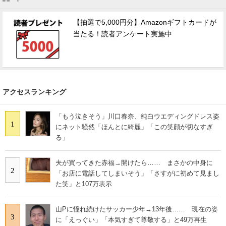
【抽選で5,000円分】Amazonギフトカードが
当たる！読者アンケート実施中
アクセスランキング
「もう泣きそう」川口春奈、純白ウエディングドレス姿
1
にネット騒然「ほんとに綺麗」「この笑顔が切なすぎ
る」
夫が買ってきた赤福→開けたら…… まさかの中身に
2
「お店に電話してしまいそう」「さすがに初めて見まし
た笑」と107万表示
山Pに憧れ続けたサッカー少年→13年後…… 現在の姿
3
に「えっぐい」「本気すぎて尊敬する」と49万再生