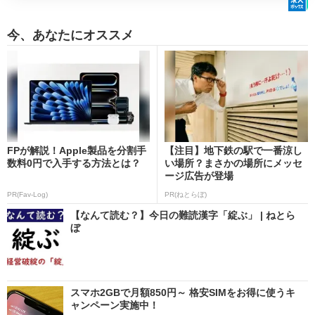
今、あなたにオススメ
FPが解説！Apple製品を分割手
【注目】地下鉄の駅で一番涼し
数料0円で入手する方法とは？
い場所？まさかの場所にメッセ
ージ広告が登場
PR(Fav-Log)
PR(ねとらぼ)
【なんて読む？】今日の難読漢字「綻ぶ」 | ねとら
ぼ
スマホ2GBで月額850円～ 格安SIMをお得に使うキ
ャンペーン実施中！