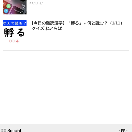
PR(IIJmio)
【今日の難読漢字】「孵る」←何と読む？（1/11）
| クイズ ねとらぼ
Special
- PR -