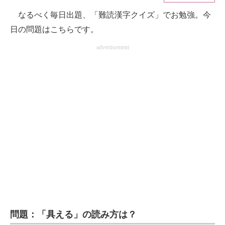
なるべく毎日出題、「難読漢字クイズ」でお勉強。今
ITの今と未来を見通す
日の問題はこちらです。
スマホと通信の最新トレンド
advertisement
進化するPCとデバイスの未来
好きが集まる 比べて選べる
ビジネスと働き方のヒント
AI活用のいまが分かる
企業ITのトレンドを詳説
経営リーダーのコミュニティ
マーケ×ITの今がよく分かる
問題：「具える」の読み方は？
ITエンジニア向け専門サイト