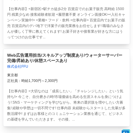
【仕事内容】<新宿区>駅チカ徒歩2分 百貨店でのお菓子販売 高時給 1500
円 残業少なめ 接客経験者歓迎 <履歴書不要 オンライン面接OK><入社キャ
ンペーン実施中!> <業種> フード・飲料 <仕事内容> 百貨店内でお菓子の販
売 百貨店内のデパ地下で洋菓子の販売業務をお任せします! 職場のみなさ
んが優しく丁寧に教えてくれます! お菓子好きや接客業が好きな方にはう
ってつけのお仕事です...
Web広告運用担当/スキルアップ制度あり/ウォーターサーバー
完備/昇給あり/休憩スペースあり
株式会社FFU
東京都
正社員：時給1,700円～2,300円
【仕事内容】<大切なのは「成長したい」「チャレンジしたい」という気
持ち!> 今こそ、自分磨きの時!市場価値を高める生涯スキルを身につけよ
う! SNS・マーケティングを学びながら、将来の選択肢を増やしたい方募
集! 経験や学歴は一切不問です! 仕事内容 未経験からスタートした先輩が多
数活躍中! まずはお客様とのコミュニケーション業務を通じて、ビジネス
の基礎を学んでいただきます。 その後、...