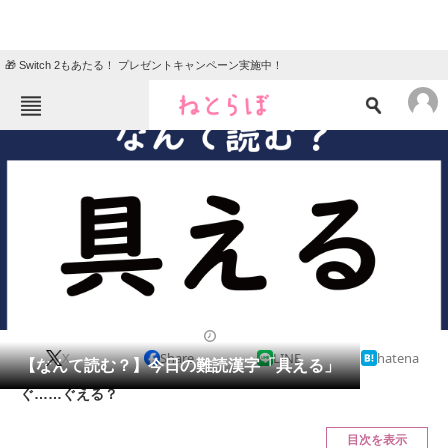
🎁 Switch 2もあたる！ プレゼントキャンペーン実施中！
ねとらぼメニュー
TOP
ニュース
エンタメ
クイズ
グルメ
地域
住まい
教育・育児
動物
リサーチ
2023/01/14 07:45（公開）
X
Share
LINE
hatena
会員記事
【なんて読む？】今日の難読漢字「具える」
ぐ……ぐえる？
メディア
目次を表示
注目記事を集めた総合ページ