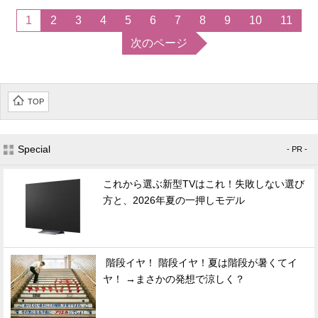
1
2
3
4
5
6
7
8
9
10
11
次のページ
TOP
Special
- PR -
これから選ぶ新型TVはこれ！失敗しない選び
方と、2026年夏の一押しモデル
階段イヤ！ 階段イヤ！夏は階段が暑くてイ
ヤ！ →まさかの発想で涼しく？