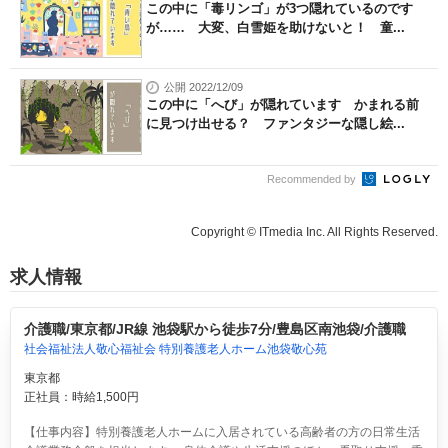
この中に「毒リンゴ」が3つ隠れているのです
が…… 大変、白雪姫を助けないと！ 童...
公開 2022/12/09
この中に「へび」が隠れています かまれる前
に見つけ出せる？ ファンタジーな隠し絵...
Recommended by
Copyright © ITmedia Inc. All Rights Reserved.
求人情報
介護職/東京都/JR線 池袋駅から徒歩7分/豊島区南池袋/介護職
社会福祉法人敬心福祉会 特別養護老人ホーム池袋敬心苑
東京都
正社員：時給1,500円
【仕事内容】特別養護老人ホームに入居されている高齢者の方の日常生活