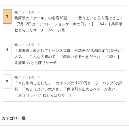
コメント数：
7
3
兵庫県の「ケーキ」の名店10選！ 一番うまいと思う店はどこ？
【7月12日は「デコレーションケーキの日」！】（2/4） | 兵庫県
ねとらぼリサーチ：2ページ目
コメント数：
5
4
「北海道土産としてもセンス抜群」六花亭の“店舗限定”お菓子が
人気 「こんなの初めて」「箱買いするべきだった」（1/2） |
北海道 ねとらぼリサーチ
コメント数：
4
5
「車に常備しました」 カインズの“1980円クーラーバッグ”が評
判 「ちょうどいい大きさ」「保冷剤を止めるベルトが良い」
（1/5） | ライフ ねとらぼリサーチ
カテゴリ一覧