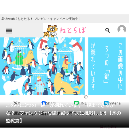
🎁 Switch 2もあたる！ プレゼントキャンペーン実施中！
ねとらぼメニュー
TOP
ニュース
エンタメ
クイズ
グルメ
地域
住まい
教育・育児
動物
リサーチ
2023/01/27 10:30（公開）
X
Share
LINE
hatena
会員記事
この中に3つの「鍵」が隠れています 脱出できるか
な？ ファンタジーな隠し絵クイズに挑戦しよう【氷の
「牢屋の鍵」は3つ隠れています。見つかるかな……？
メディア
監獄篇】
目次を表示
注目記事を集めた総合ページ