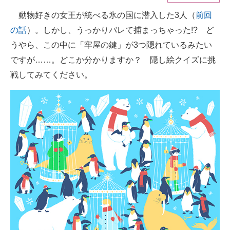
動物好きの女王が統べる氷の国に潜入した3人（
前回
ITの今と未来を見通す
の話
）。しかし、うっかりバレて捕まっちゃった!? ど
スマホと通信の最新トレンド
うやら、この中に「牢屋の鍵」が3つ隠れているみたい
ですが……。どこか分かりますか？ 隠し絵クイズに挑
進化するPCとデバイスの未来
戦してみてください。
好きが集まる 比べて選べる
ビジネスと働き方のヒント
AI活用のいまが分かる
企業ITのトレンドを詳説
経営リーダーのコミュニティ
マーケ×ITの今がよく分かる
ITエンジニア向け専門サイト