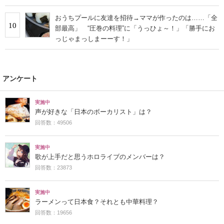
おうちプールに友達を招待→ママが作ったのは……「全
10
部最高」 “圧巻の料理”に「うっひょ～！」「勝手にお
っじゃまっしまーーす！」
アンケート
実施中
声が好きな「日本のボーカリスト」は？
回答数：49506
実施中
歌が上手だと思うホロライブのメンバーは？
回答数：23873
実施中
ラーメンって日本食？それとも中華料理？
回答数：19656