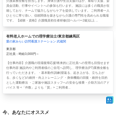
介護業務全般を担当します。 身体介護や生活支援のほか、看取り支援、委
員会活動、行事やイベントへの参加も行います。 施設には多くの職員が在
籍しており、チームで協力しながらケアを提供しています。 ご利用者一人
ひとりに寄り添い、信頼関係を築きながら介護の専門性を高められる職場
です。 【経験・資格】介護職員初任者研修(旧ヘルパー2級)以上 ...
有料老人ホームでの理学療法士/東京都練馬区
愛の家みらい訪問看護ステーション 武蔵関
東京都
正社員：時給3,000円～
【仕事内容】介護職の現場復帰応援!将来的に正社員への登用も目指せます
仕事内容 施設内やご利用者様のご自宅へ訪問し、理学療法(PT)業務全般を
行っていただきます。 ・基本動作訓練(寝返る、起き上がる、立ち上が
る、歩くなど)の維持・向上トレーニング ・身体機能の回復・維持を目的
とした運動療法 ・ご家族や施設スタッフへの安全な移乗・介助方法のアド
バイス 等 <「件数」よりも「質」> ご利用者...
今、あなたにオススメ