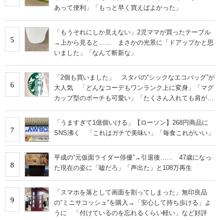
あって便利」「もっと早く買えばよかった」
「もうそれにしか見えない」2児ママが買ったテーブル
5
→上から見ると…… まさかの光景に「ドアップかと思
いました」「なんて斬新な」
「2個も買いました」 スタバの“シックなエコバッグ”が
6
大人気 「どんなコーデもワンランク上に変身」「マグ
カップ型のポーチも可愛い」「たくさん入れても肩が痛
くならない」
「うますぎて1億個いける」【ローソン】268円商品に
7
SNS沸く 「これはガチで美味い」「毎食これがいい」
平成の“元仮面ライダー俳優”→引退後…… 47歳になっ
8
た現在の姿に「嘘だろ」「声出た」と108万再生
「スマホを落として画面を割ってしまった」無印良品
9
の“ミニサコッシュ”を購入→「安心して持ち歩ける」よ
うに 「付けているのを忘れるくらい軽い」など好評