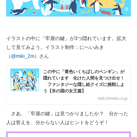
企業向けIT製品の総合サイト
IT製品の技術・比較・事例
製造業のIT導入・活用を支援
イラストの中に「牢屋の鍵」が3つ隠れています。拡大
モノづくり技術者専門サイト
して見てみよう。イラスト制作：にへいみき
（
@miki_2m
）さん
エレクトロニクス専門サイト
この中に「黄色いくちばしのペンギン」が
電子設計の基本と応用
隠れています 化けた人間を見つけ出せ！
ファンタジーな隠し絵クイズに挑戦しよ
エネルギーの専門メディア
う【氷の国の女王篇】
nlab.itmedia.co.jp
建設×テクノロジーの最前線
ちょっと気になるネットの話題
さあ、「牢屋の鍵」は見つかりましたか？ 分かった
人は答えを、分からない人はヒントをどうぞ！