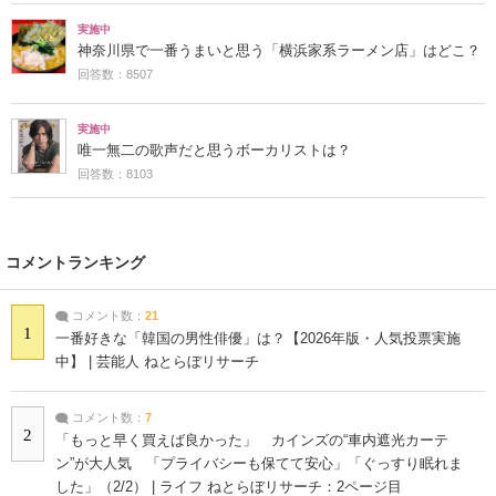
実施中
神奈川県で一番うまいと思う「横浜家系ラーメン店」はどこ？
回答数：8507
実施中
唯一無二の歌声だと思うボーカリストは？
回答数：8103
コメントランキング
コメント数：
21
1
一番好きな「韓国の男性俳優」は？【2026年版・人気投票実施
中】 | 芸能人 ねとらぼリサーチ
コメント数：
7
2
「もっと早く買えば良かった」 カインズの“車内遮光カーテ
ン”が大人気 「プライバシーも保てて安心」「ぐっすり眠れま
した」（2/2） | ライフ ねとらぼリサーチ：2ページ目