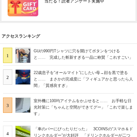
当たる！読者アンケート実施中
アクセスランキング
GUの990円Tシャツに穴を開けてボタンをつける
1
と…… 完成した斬新すぎる一品に称賛「これすごい」
22歳息子を“オールマイト”にしたい母→顔を黒で塗る
2
と…… まさかの完成度に「フィギュアかと思ったら人
間」「質感良すぎ」
室外機に100均アイテムをかぶせると…… お手軽な日
3
光対策に「ちゃんと空間ができてグー」「これで楽しま
す」
「車のバーにぴったりだった」 3COINSの“スマホ＆ド
4
リンクホルダー”が大好評 「ドリンクホルダーが二つ