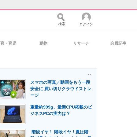
検索
ログイン
教育・育児
動物
リサーチ
会員記事
バイスの未来
好きが集まる 比べて選べる
- PR -
スマホの写真／動画をもう一段
コミュニティ
マーケ×ITの今がよく分かる
安全に 買い切りクラウドストレ
ージ
重量約999g、最新CPU搭載のビ
・活用を支援
ジネスPCの実力は？
階段イヤ！ 階段イヤ！夏は階