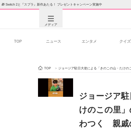
🎁 Switch 2と『スプラ』新作あたる！ プレゼントキャンペーン実施中
メディア
TOP
ニュース
エンタメ
クイズ
注目記事を集めた総合ページ
ITの今
TOP
>
ジョージア駐日大使による「きのこの山・たけのこ
ビジネスと働き方のヒント
AI活用
ジョージア駐
けのこの里」
ITエンジニア向け専門サイト
企業向けI
わつく 親戚