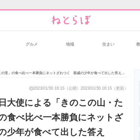
グルメ
地域
住まい
と未来を見通す
スマホと通信の最新トレンド
進化するPCとデ
の里」の食べ比べ一本勝負にネットざわつく 親戚の少年が食べて出した答えは……
のいまが分かる
企業ITのトレンドを詳説
経営リーダーの
2023/01/30 18:15（公開）
2023/01/30 18:15（更新）
日大使による「きのこの山・た
の食べ比べ一本勝負にネットざ
T製品の総合サイト
IT製品の技術・比較・事例
製造業のIT導入
の少年が食べて出した答え