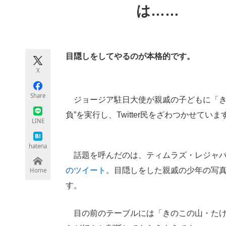
は……
モノづくり技術者専門サイト
エレクトロ
目隠しをしてやるのが本格的です。
ちょっと気になるネットの話題
X
Share
ジョージア駐日大使が親戚の子どもに「き
負”を実行し、Twitter民をざわつかせて
LINE
hatena
話題を呼んだのは、ティムラズ・レジャバ
のツイート
。目隠しをした親戚の少年の写
Home
す。
目の前のテーブルには「きのこの山・たけ