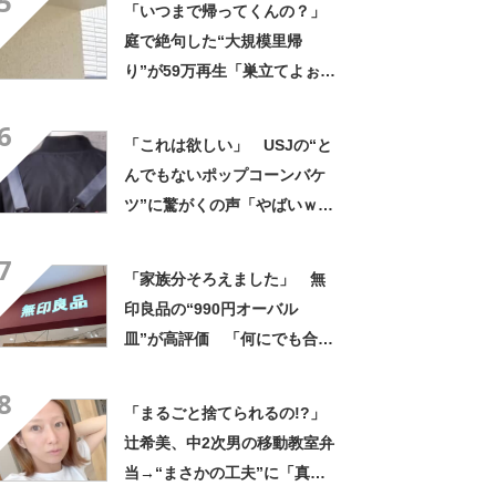
5
「いつまで帰ってくんの？」
庭で絶句した“大規模里帰
り”が59万再生「巣立てよぉぉ
ぉ…」「ずっとのおうち？」
6
「これは欲しい」 USJの“と
んでもないポップコーンバケ
ツ”に驚がくの声「やばいｗ
ｗ」「天才的発想」
7
「家族分そろえました」 無
印良品の“990円オーバル
皿”が高評価 「何にでも合
う」「盛り付けるだけでカフ
8
ェっぽくなってお気に入り」
「まるごと捨てられるの!?」
辻希美、中2次男の移動教室弁
当→“まさかの工夫”に「真似