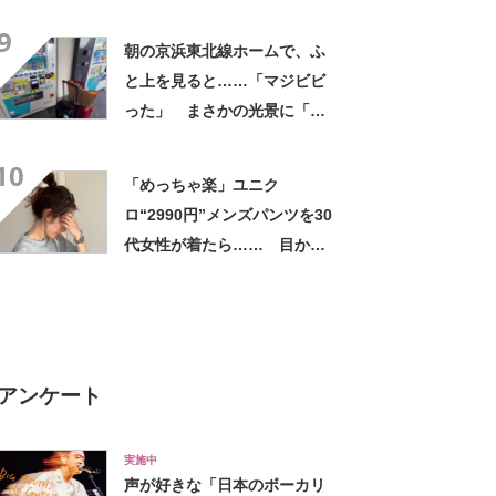
したい！」「その手があった
9
かー！」
朝の京浜東北線ホームで、ふ
と上を見ると……「マジビビ
った」 まさかの光景に「こ
れは焦る」「利用してるのに
10
気が付かなかった」
「めっちゃ楽」ユニク
ロ“2990円”メンズパンツを30
代女性が着たら…… 目から
ウロコの“大人コーデ術”に
「カッコ良すぎる！」「買い
ました」
アンケート
実施中
声が好きな「日本のボーカリ