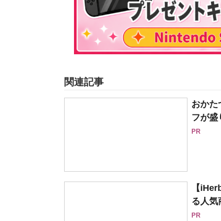
関連記事
おかた
フが盛
PR
【iH
る人気
PR