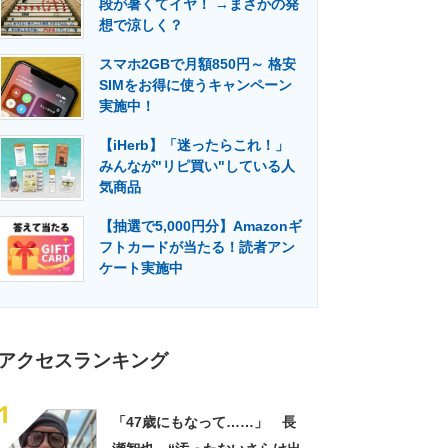
段が暑くてイヤ！ →まさかの発
門メディア
建設×テクノロジーの最前線
想で涼しく？
スマホ2GBで月額850円～ 格安
SIMをお得に使うキャンペーン
実施中！
【iHerb】「迷ったらこれ！」
みんなが"リピ買い"している人
気商品
【抽選で5,000円分】Amazonギ
フトカードが当たる！読者アン
ケート実施中
アクセスランキング
1
「47歳にもなって……」 長