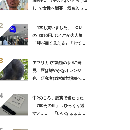
瀬智也、“汚ったないさらけ出
し”で女性へ謝罪→気合入った
髪形に反響も…… 「長瀬な
2
ら私が許す」「あれはネ
「4本も買いました」 GU
タ？」
の“2990円パンツ”が大人気
「脚が細く見える」「とても
柔らかく履き心地抜群」「仕
3
事でもプライベートでも重宝
アフリカで“新種のサル”発
します」
見 唇は鮮やかなオレンジ
色 研究者は絶滅危惧種への
分類も提案【海外】
4
中2のころ、懸賞で当たった
「780円の皿」→ひっくり返
すと…… 「いいなぁぁぁぁ
ぁ！」まさかのお宝に「胸熱
ですね……」