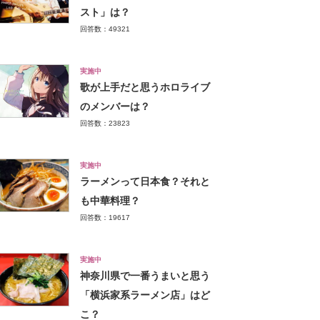
スト」は？
回答数：49321
実施中
歌が上手だと思うホロライブ
のメンバーは？
回答数：23823
実施中
ラーメンって日本食？それと
も中華料理？
回答数：19617
実施中
神奈川県で一番うまいと思う
「横浜家系ラーメン店」はど
こ？