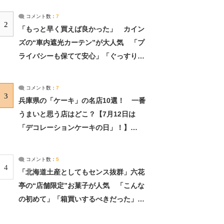
コメント数：
7
2
「もっと早く買えば良かった」 カイン
ズの“車内遮光カーテン”が大人気 「プ
ライバシーも保てて安心」「ぐっすり眠
れました」（2/2） | ライフ ねとらぼリ
サーチ：2ページ目
コメント数：
7
3
兵庫県の「ケーキ」の名店10選！ 一番
うまいと思う店はどこ？【7月12日は
「デコレーションケーキの日」！】
（2/4） | 兵庫県 ねとらぼリサーチ：2ペ
ージ目
コメント数：
5
4
「北海道土産としてもセンス抜群」六花
亭の“店舗限定”お菓子が人気 「こんな
の初めて」「箱買いするべきだった」
（1/2） | 北海道 ねとらぼリサーチ