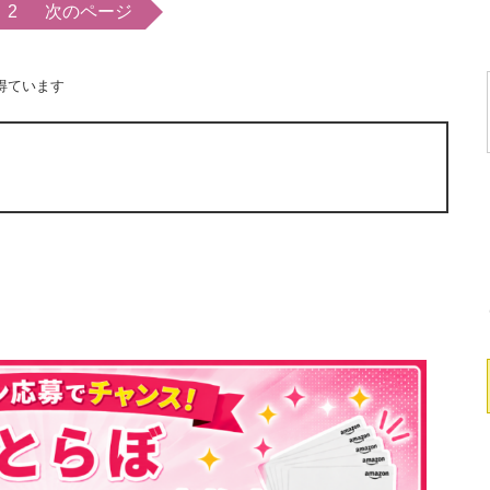
2
次のページ
得ています