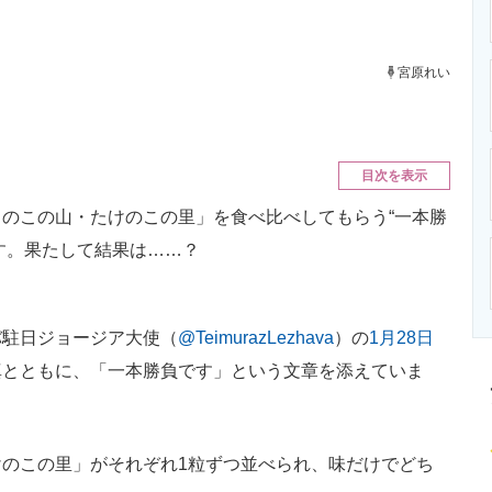
ニクス専門サイト
電子設計の基本と応用
エネルギーの専
宮原れい
目次を表示
のこの山・たけのこの里」を食べ比べしてもらう“一本勝
います。果たして結果は……？
駐日ジョージア大使（
@TeimurazLezhava
）の
1月28日
真とともに、「一本勝負です」という文章を添えていま
のこの里」がそれぞれ1粒ずつ並べられ、味だけでどち