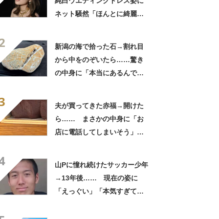
純白ウエディングドレス姿に
ネット騒然「ほんとに綺麗」
「この笑顔が切なすぎる」
2
新潟の海で拾った石→割れ目
から中をのぞいたら……驚き
の中身に「本当にあるんです
ね！」「お宝だ」
3
夫が買ってきた赤福→開けた
ら…… まさかの中身に「お
店に電話してしまいそう」
「さすがに初めて見ました
4
笑」と107万表示
山Pに憧れ続けたサッカー少年
→13年後…… 現在の姿に
「えっぐい」「本気すぎて尊
敬する」と49万再生