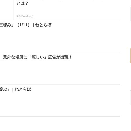
とは？
PR(Fav-Log)
み」（1/11） | ねとらぼ
、意外な場所に「涼しい」広告が出現！
ぶ」 | ねとらぼ