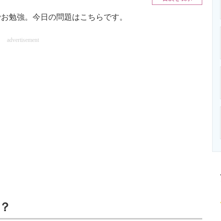
ニクス専門サイト
電子設計の基本と応用
エネルギーの専
お勉強。今日の問題はこちらです。
advertisement
？