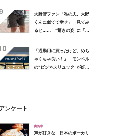
臓に悪いよね、、、」
9
大野智ファン「私の夫、大野
くんに似てて幸せ」→見てみ
ると…… ‟驚きの姿”に「最
高すぎません？」「本物かと
10
思いました！」
「通勤用に買ったけど、めち
ゃくちゃ良い！」 モンベル
の“ビジネスリュック”が好
評 「615グラムで軽い」
「たくさん入る」「満員電車
に乗りやすくなった」
アンケート
実施中
声が好きな「日本のボーカリ