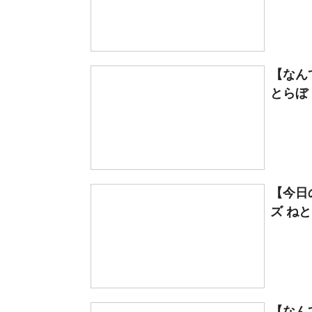
【なん
とらぼ
【今日
ズ ね
【なん