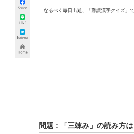
モノづくり技術者専門サイト
エレクトロ
Share
なるべく毎日出題、「難読漢字クイズ」で
LINE
ちょっと気になるネットの話題
hatena
Home
問題：「三竦み」の読み方は