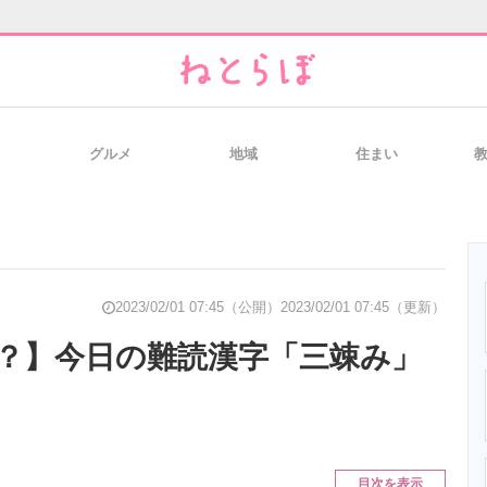
グルメ
地域
住まい
と未来を見通す
スマホと通信の最新トレンド
進化するPCとデ
のいまが分かる
企業ITのトレンドを詳説
経営リーダーの
2023/02/01 07:45（公開）
2023/02/01 07:45（更新）
？】今日の難読漢字「三竦み」
T製品の総合サイト
IT製品の技術・比較・事例
製造業のIT導入
目次を表示