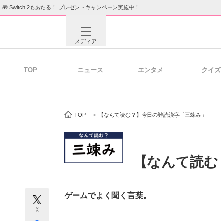
🎁 Switch 2もあたる！ プレゼントキャンペーン実施中！
メディア
TOP
ニュース
エンタメ
クイズ
注目記事を集めた総合ページ
ITの今
TOP
>
【なんて読む？】今日の難読漢字「三竦み」
ビジネスと働き方のヒント
AI活用
【なんて読む
ITエンジニア向け専門サイト
企業向けI
ゲームでよく聞く言葉。
X