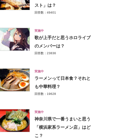
スト」は？
回答数：49401
実施中
歌が上手だと思うホロライブ
のメンバーは？
回答数：23836
実施中
ラーメンって日本食？それと
も中華料理？
回答数：19628
実施中
神奈川県で一番うまいと思う
「横浜家系ラーメン店」はど
こ？