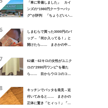
5
「車に常備しました」 カイ
ンズの“1980円クーラーバッ
グ”が評判 「ちょうどいい大
きさ」「保冷剤を止めるベル
6
トが良い」
しまむらで買った3000円のバ
ッグ→「何か入ってる！」と
開けたら…… まさかの中身
に「買いに走った」「コスパ
7
良すぎる」
62歳・62キロの女性がユニク
ロの“2990円ワンピ”を着た
ら…… 目からウロコのコー
デに「全色ほしいくらい」
8
「参考になりました」
キッチンでバッタを発見→近
付いてみると…… まさかの
正体に驚き「ヒィっ！」「心