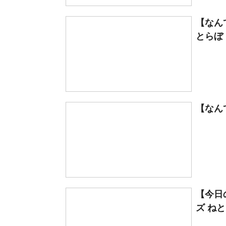
【なん
とらぼ
【なん
【今日
ズ ね