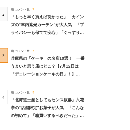
コメント数：
7
2
「もっと早く買えば良かった」 カイン
ズの“車内遮光カーテン”が大人気 「プ
ライバシーも保てて安心」「ぐっすり眠
れました」（2/2） | ライフ ねとらぼリ
サーチ：2ページ目
コメント数：
7
3
兵庫県の「ケーキ」の名店10選！ 一番
うまいと思う店はどこ？【7月12日は
「デコレーションケーキの日」！】
（2/4） | 兵庫県 ねとらぼリサーチ：2ペ
ージ目
コメント数：
5
4
「北海道土産としてもセンス抜群」六花
亭の“店舗限定”お菓子が人気 「こんな
の初めて」「箱買いするべきだった」
（1/2） | 北海道 ねとらぼリサーチ