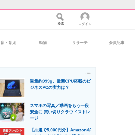
検索
ログイン
教育・育児
動物
リサーチ
会員記事
バイスの未来
好きが集まる 比べて選べる
- PR -
重量約999g、最新CPU搭載のビ
コミュニティ
マーケ×ITの今がよく分かる
ジネスPCの実力は？
スマホの写真／動画をもう一段
・活用を支援
安全に 買い切りクラウドストレ
ージ
【抽選で5,000円分】Amazonギ