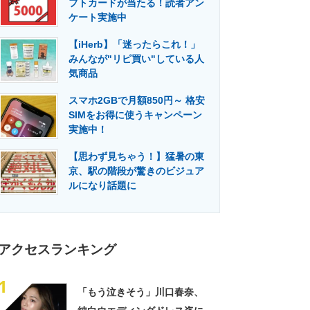
フトカードが当たる！読者アン
門メディア
建設×テクノロジーの最前線
ケート実施中
【iHerb】「迷ったらこれ！」
みんなが"リピ買い"している人
気商品
スマホ2GBで月額850円～ 格安
SIMをお得に使うキャンペーン
実施中！
【思わず見ちゃう！】猛暑の東
京、駅の階段が驚きのビジュア
ルになり話題に
アクセスランキング
1
「もう泣きそう」川口春奈、