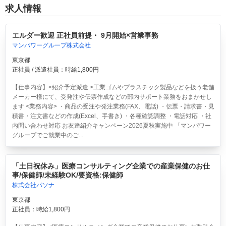
求人情報
エルダー歓迎 正社員前提・ 9月開始×営業事務
マンパワーグループ株式会社
東京都
正社員 / 派遣社員：時給1,800円
【仕事内容】<紹介予定派遣 >工業ゴムやプラスチック製品などを扱う老舗
メーカー様にて、受発注や伝票作成などの部内サポート業務をおまかせし
ます <業務内容> ・商品の受注や発注業務(FAX、電話) ・伝票・請求書・見
積書・注文書などの作成(Excel、手書き) ・各種確認調整 ・電話対応 ・社
内問い合わせ対応 お友達紹介キャンペーン2026夏秋実施中 「マンパワー
グループでご就業中のご...
「土日祝休み」医療コンサルティング企業での産業保健のお仕
事/保健師/未経験OK/要資格:保健師
株式会社パソナ
東京都
正社員：時給1,800円