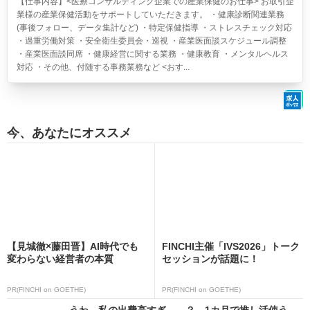
【仕事内容】<医療コンサルティング企業での産業保健のお仕事> お取引企
業様の産業保健活動をサポートしていただきます。 ・健康診断関連業務
(事後フォロー、データ集計など) ・特定保健指導 ・ストレスチェック対応
・過重労働対策 ・安全衛生委員会・巡視 ・産業医面談スケジュール調整
・産業医面談同席 ・健康経営に関する業務 ・健康教育 ・メンタルヘルス
対応 ・その他、付随する事務業務など <おす...
今、あなたにオススメ
【見城徹×藤田晋】AI時代でも
FINCHI主催「IVS2026」トーク
変わらない経営者の本質
セッションが話題に！
PR(FINCHI on GOETHE)
PR(FINCHI on GOETHE)