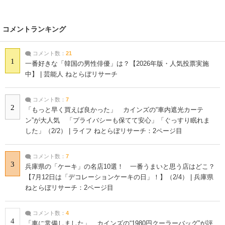
コメントランキング
コメント数：
21
1
一番好きな「韓国の男性俳優」は？【2026年版・人気投票実施
中】 | 芸能人 ねとらぼリサーチ
コメント数：
7
2
「もっと早く買えば良かった」 カインズの“車内遮光カーテ
ン”が大人気 「プライバシーも保てて安心」「ぐっすり眠れま
した」（2/2） | ライフ ねとらぼリサーチ：2ページ目
コメント数：
7
3
兵庫県の「ケーキ」の名店10選！ 一番うまいと思う店はどこ？
【7月12日は「デコレーションケーキの日」！】（2/4） | 兵庫県
ねとらぼリサーチ：2ページ目
コメント数：
4
4
「車に常備しました」 カインズの“1980円クーラーバッグ”が評