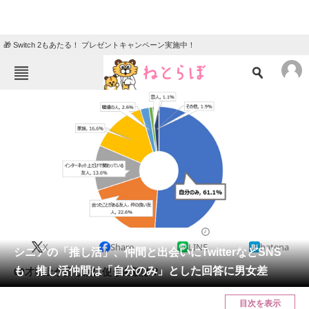
🎁 Switch 2もあたる！ プレゼントキャンペーン実施中！
ねとらぼメニュー
TOP
ニュース
エンタメ
クイズ
グルメ
地域
住まい
教育・育児
動物
リサーチ
2023/03/09 10:50（公開）
X
Share
LINE
hatena
会員記事
シニアの「推し活」、仲間と出会いにTwitterなどSNS
も 推し活仲間は「自分のみ」とした回答に男女差
60才以上が推し活に使う金額は？
メディア
目次を表示
注目記事を集めた総合ページ