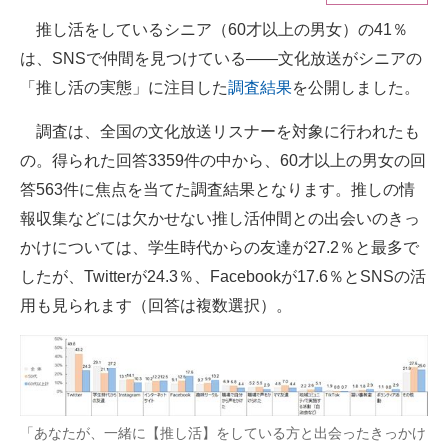
推し活をしているシニア（60才以上の男女）の41％
ITの今と未来を見通す
は、SNSで仲間を見つけている――文化放送がシニアの
スマホと通信の最新トレンド
「推し活の実態」に注目した
調査結果
を公開しました。
進化するPCとデバイスの未来
調査は、全国の文化放送リスナーを対象に行われたも
の。得られた回答3359件の中から、60才以上の男女の回
好きが集まる 比べて選べる
答563件に焦点を当てた調査結果となります。推しの情
ビジネスと働き方のヒント
報収集などには欠かせない推し活仲間との出会いのきっ
かけについては、学生時代からの友達が27.2％と最多で
AI活用のいまが分かる
したが、Twitterが24.3％、Facebookが17.6％とSNSの活
企業ITのトレンドを詳説
用も見られます（回答は複数選択）。
経営リーダーのコミュニティ
マーケ×ITの今がよく分かる
ITエンジニア向け専門サイト
「あなたが、一緒に【推し活】をしている方と出会ったきっかけ