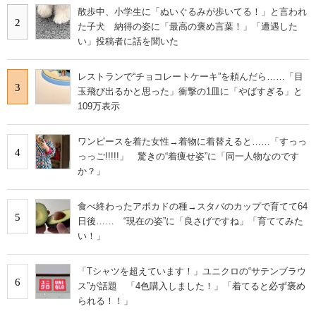
散歩中、小学生に「ぬいぐるみが歩いてる！」と言われ
2
た子犬 納得の姿に「最高の褒め言葉！」「遭遇した
い」投稿者に話を聞いた
レストランで“チョコレートケーキ”を頼んだら……「目
3
玉飛び出るかと思った」衝撃の1皿に「やばすぎる」と
109万表示
ワンピースを着た女性→着物に着替えると……「すっっ
4
っっご!!!!!」 驚きの“着痩せ姿”に「同一人物なのです
か？」
食べ終わったアボカドの種→スタバのカップで育てて64
5
日後…… “現在の姿”に「良さげですね」「育ててみた
い！」
「Tシャツを超えています！」ユニクロの“サテンブラウ
6
ス”が話題 「4色購入しました！」「着てると必ず褒め
られる！！」