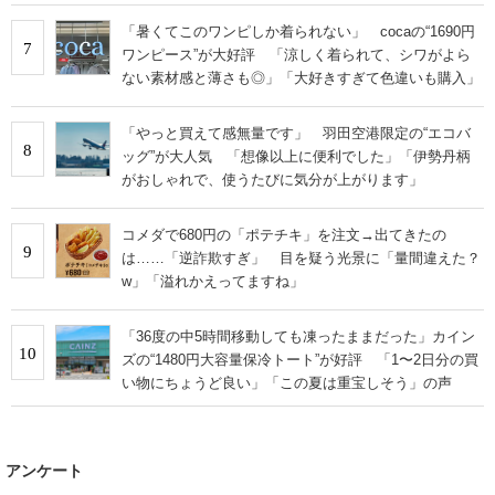
「暑くてこのワンピしか着られない」 cocaの“1690円
7
ワンピース”が大好評 「涼しく着られて、シワがよら
ない素材感と薄さも◎」「大好きすぎて色違いも購入」
「やっと買えて感無量です」 羽田空港限定の“エコバ
8
ッグ”が大人気 「想像以上に便利でした」「伊勢丹柄
がおしゃれで、使うたびに気分が上がります」
コメダで680円の「ポテチキ」を注文→出てきたの
9
は……「逆詐欺すぎ」 目を疑う光景に「量間違えた？
w」「溢れかえってますね」
「36度の中5時間移動しても凍ったままだった」カイン
10
ズの“1480円大容量保冷トート”が好評 「1〜2日分の買
い物にちょうど良い」「この夏は重宝しそう」の声
アンケート