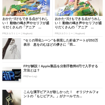
おかたづけもできる点がうれし
おかたづけもできる点がうれし
い！ 動物の鳴き声やセリフが盛
い！ 動物の鳴き声やセリフが盛
りだくさんの「アニア ...
りだくさんの「アニア ...
PR(タカラトミー｜Hugkum)
PR(タカラトミー｜Hugkum)
“セミの羽化シーン”を表現した針金アートが253万
表示 息をのむほどの儚さに「羽...
FPが解説！Apple製品を分割手数料0円で入手する
方法とは？
PR(Fav-Log)
こんな漢字ピアスが欲しかった！ オリジナルフォ
ントの「もじピアス。」がクールでカ...