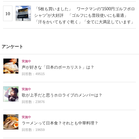
「5枚も買いました」 ワークマンの“1500円ゴルフポロ
10
シャツ”が大好評 「ゴルフにも普段使いにも最適」
「汗をかいてもすぐ乾く」「全てに大満足しています」
アンケート
実施中
声が好きな「日本のボーカリスト」は？
回答数：49515
実施中
歌が上手だと思うホロライブのメンバーは？
回答数：23876
実施中
ラーメンって日本食？それとも中華料理？
回答数：19659