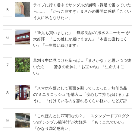
ライブに行く道中でサンダルが崩壊→裸足で困っていた
5
ら…… 「かっこ良すぎ」まさかの展開に感動「こうい
う人に私もなりたい」
「15足も買いました」 無印良品の“撥水スニーカー”が
6
大好評 「この靴しか履けません」「本当に疲れにく
い」「一生買い続けます」
草刈り中に見つけた葉っぱ→「まさかな」と思いつつ抜
7
いたら…… 驚きの正体に「お宝やね」「生命力すご
い」
「スマホを落として画面を割ってしまった」無印良品
8
の“ミニサコッシュ”を購入→「安心して持ち歩ける」よ
うに 「付けているのを忘れるくらい軽い」など好評
「これほんとに770円なの？」 スタンダードプロダク
9
ツの“シンプル腕時計”が大好評 「もうこれでいい」
「かなり満足感高い」