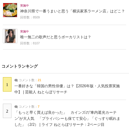
実施中
神奈川県で一番うまいと思う「横浜家系ラーメン店」はどこ？
回答数：8509
実施中
唯一無二の歌声だと思うボーカリストは？
回答数：8107
コメントランキング
コメント数：
21
1
一番好きな「韓国の男性俳優」は？【2026年版・人気投票実施
中】 | 芸能人 ねとらぼリサーチ
コメント数：
7
2
「もっと早く買えば良かった」 カインズの“車内遮光カーテ
ン”が大人気 「プライバシーも保てて安心」「ぐっすり眠れま
した」（2/2） | ライフ ねとらぼリサーチ：2ページ目