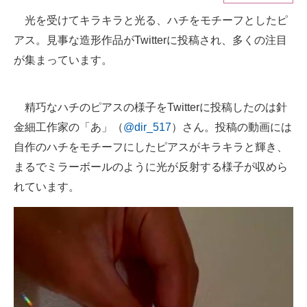
光を受けてキラキラと光る、ハチをモチーフとしたピ
ITの今と未来を見通す
アス。見事な造形作品がTwitterに投稿され、多くの注目
スマホと通信の最新トレンド
が集まっています。
進化するPCとデバイスの未来
精巧なハチのピアスの様子をTwitterに投稿したのは針
好きが集まる 比べて選べる
金細工作家の「あ」（
@dir_517
）さん。投稿の動画には
自作のハチをモチーフにしたピアスがキラキラと輝き、
ビジネスと働き方のヒント
まるでミラーボールのように光が反射する様子が収めら
AI活用のいまが分かる
れています。
企業ITのトレンドを詳説
経営リーダーのコミュニティ
マーケ×ITの今がよく分かる
ITエンジニア向け専門サイト