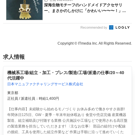
深海生物モチーフのハンドメイドアクセサリ
ー、まさかのしかけに「かわいい〜〜〜！」...
Recommended by
Copyright © ITmedia Inc. All Rights Reserved.
求人情報
機械系工場/組立・加工・プレス/製造/工場/派遣の仕事/20～40
代活躍中
日本マニュファクチャリングサービス株式会社
東京都
正社員 / 派遣社員：時給1,400円
【仕事内容】未経験から始めるモノづくり お休み多めで働きやすさ抜群!
年間休日125日、GW・夏季・年末年始休暇あり 食堂や売店完備 産業機器
製造、組立補助及び付随する業務 公共施設や工場などで使用される高圧盤
の製造業務を担当していただきます! 〈主なお仕事〉 部品の組付けや配線
の接続、工具を使用した組立作業など 作業は手順に沿って進めていくた