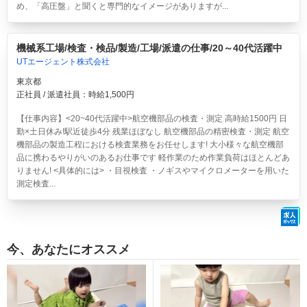
め、「高圧盤」と聞くと専門的なイメージがありますが...
機械系工場/検査・検品/製造/工場/派遣の仕事/20～40代活躍中
UTエージェント株式会社
東京都
正社員 / 派遣社員：時給1,500円
【仕事内容】<20~40代活躍中>航空機部品の検査・測定 高時給1500円 日
勤×土日休み!駅近徒歩4分 残業ほぼなし
航空機部品の精密検査・測定 航空
機部品の製造工程における検査業務をお任せします! 大小様々な航空機部
品に携わるやりがいのあるお仕事です 軽作業のため作業負荷はほとんどあ
りません! <具体的には> ・目視検査 ・ノギスやマイクロメーターを用いた
測定検査...
今、あなたにオススメ