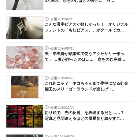
3万表示 息をのむほどの儚さに「羽...
公開 2019/02/13
こんな漢字ピアスが欲しかった！ オリジナル
フォントの「もじピアス。」がクールでカ...
公開 2026/06/18
夫「弟夫婦が結婚式で使うアクセサリー作っ
て」 →妻が作ったのは…… 息をのむ完成...
公開 2019/09/22
これ何ニャ？ ネコちゃんまで夢中になる針金
細工のメリーゴーラウンドが楽しげ | ...
公開 2020/11/03
切り絵で「光の反射」を表現するだと……？
写真と見間違えるほどの風景切り絵がすご...
公開 2024/05/07