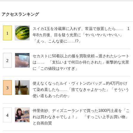
アクセスランキング
スイカ1玉を冷蔵庫に入れず、常温で放置したら…… 1
1
年8カ月後、目を疑う光景に「ヤバいヤバいヤバい」
「えっ、こんな姿に……!?」
セカストに50着以上の服を買取依頼→渡されたレシート
2
は…… 「支払いまで何日か待たされた」衝撃的な光景
に「この値段はヤバすぎ」
使えなくなったルイ・ヴィトンのバッグ→約4万円かけ
3
て染め直したら……「捨てなきゃよかった」「そういう
使い道もあったのか」
仲里依紗、ディズニーランドで買った1800円土産を「こ
4
れは買わなきゃでしょ！」 「すっごい上手お買い物」
と自画自賛