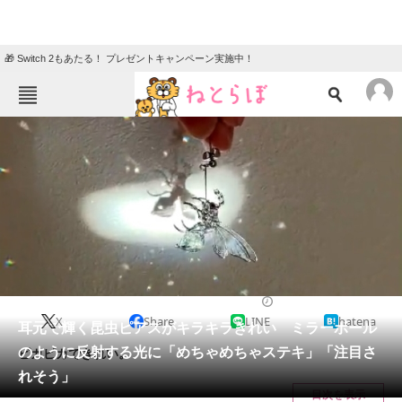
🎁 Switch 2もあたる！ プレゼントキャンペーン実施中！
ねとらぼメニュー
TOP
ニュース
エンタメ
クイズ
グルメ
地域
住まい
教育・育児
動物
リサーチ
2023/03/14 07:30（公開）
X
Share
LINE
hatena
会員記事
耳元で輝く昆虫ピアスがキラキラきれい ミラーボール
のように反射する光に「めちゃめちゃステキ」「注目さ
ピカピカできれい。
メディア
れそう」
目次を表示
注目記事を集めた総合ページ