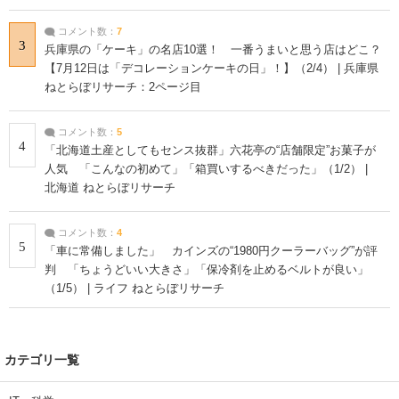
コメント数：
7
3
兵庫県の「ケーキ」の名店10選！ 一番うまいと思う店はどこ？
【7月12日は「デコレーションケーキの日」！】（2/4） | 兵庫県
ねとらぼリサーチ：2ページ目
コメント数：
5
4
「北海道土産としてもセンス抜群」六花亭の“店舗限定”お菓子が
人気 「こんなの初めて」「箱買いするべきだった」（1/2） |
北海道 ねとらぼリサーチ
コメント数：
4
5
「車に常備しました」 カインズの“1980円クーラーバッグ”が評
判 「ちょうどいい大きさ」「保冷剤を止めるベルトが良い」
（1/5） | ライフ ねとらぼリサーチ
カテゴリ一覧