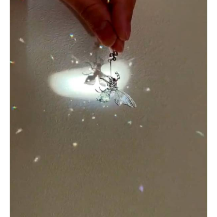
企業向けIT製品の総合サイト
IT製品の技術・比較・事例
製造業のIT導入・活用を支援
モノづくり技術者専門サイト
エレクトロニクス専門サイト
電子設計の基本と応用
エネルギーの専門メディア
建設×テクノロジーの最前線
ちょっと気になるネットの話題