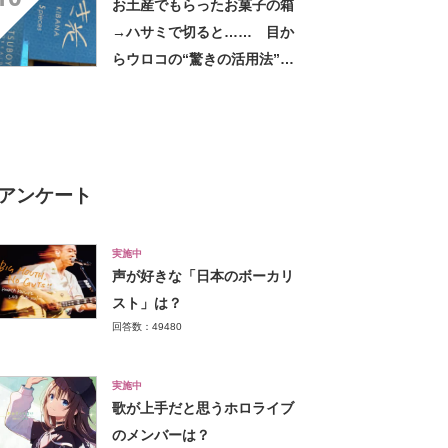
お土産でもらったお菓子の箱
→ハサミで切ると…… 目か
らウロコの“驚きの活用法”に
「知らなかった…」「発想力
が羨ましい」
アンケート
実施中
声が好きな「日本のボーカリ
スト」は？
回答数：49480
実施中
歌が上手だと思うホロライブ
のメンバーは？