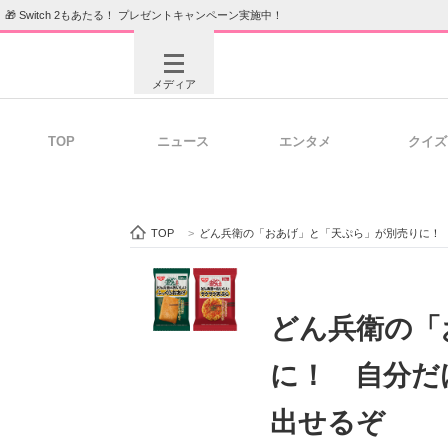
🎁 Switch 2もあたる！ プレゼントキャンペーン実施中！
メディア
TOP
ニュース
エンタメ
クイズ
注目記事を集めた総合ページ
ITの今
TOP
>
どん兵衛の「おあげ」と「天ぷら」が別売りに！
ビジネスと働き方のヒント
AI活用
どん兵衛の「
に！ 自分だ
ITエンジニア向け専門サイト
企業向けI
出せるぞ