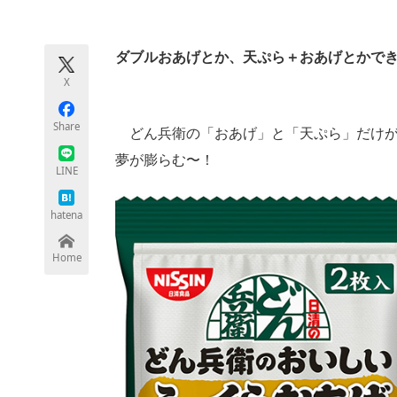
モノづくり技術者専門サイト
エレクトロ
ダブルおあげとか、天ぷら＋おあげとかで
X
ちょっと気になるネットの話題
Share
どん兵衛の「おあげ」と「天ぷら」だけが
夢が膨らむ〜！
LINE
hatena
Home