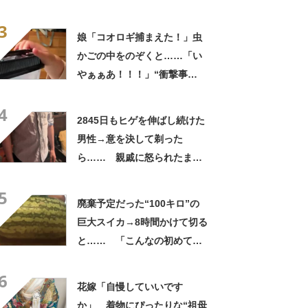
う見ても犬ですけど？って顔
3
してる」「ストレス消え去っ
娘「コオロギ捕まえた！」虫
た」
かごの中をのぞくと……「い
やぁぁあ！！！」“衝撃事
実”が160万再生「知らぬが
4
仏」
2845日もヒゲを伸ばし続けた
男性→意を決して剃った
ら…… 親戚に怒られたまさ
かの理由に「えぇwwwそんな
5
ぁ」「どんまいです」
廃棄予定だった“100キロ”の
巨大スイカ→8時間かけて切る
と…… 「こんなの初めて見
た」まさかの中身が450万再
6
生「すごすぎやろw」
花嫁「自慢していいです
か」 着物にぴったりな“祖母