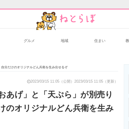
グルメ
地域
住まい
と未来を見通す
スマホと通信の最新トレンド
進化するPCとデ
 自分だけのオリジナルどん兵衛を生み出せるぞ
のいまが分かる
企業ITのトレンドを詳説
経営リーダーの
2023/03/15 11:05（公開）
2023/03/15 11:05（更新）
おあげ」と「天ぷら」が別売り
けのオリジナルどん兵衛を生み
T製品の総合サイト
IT製品の技術・比較・事例
製造業のIT導入