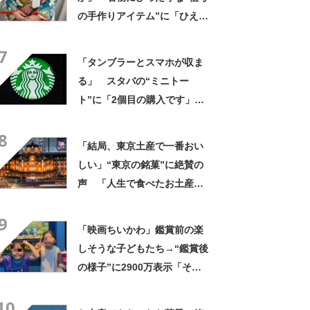
の手作りアイテム”に「ひえ
ー！」「センスが素晴らし
7
い」「モデルさんかと」
「タンブラーとスマホが収ま
る」 スタバの“ミニトー
ト”に「2個目の購入です」
「夏らしく涼しげ、そして軽
8
い」「店舗で見つけて即購入
「結局、東京土産で一番おい
しちゃいました」の声
しい」“東京の銘菓”に絶賛の
声 「人生で食べたお土産の
中でダントツで好き」「東京
9
に行くと必ず買う」「めっち
「映画ちいかわ」鑑賞前の楽
ゃリピしてます」
しそうな子どもたち→“鑑賞後
の様子”に2900万表示「そう
なるわなw」「分かるよ」
10
「いったい何が」