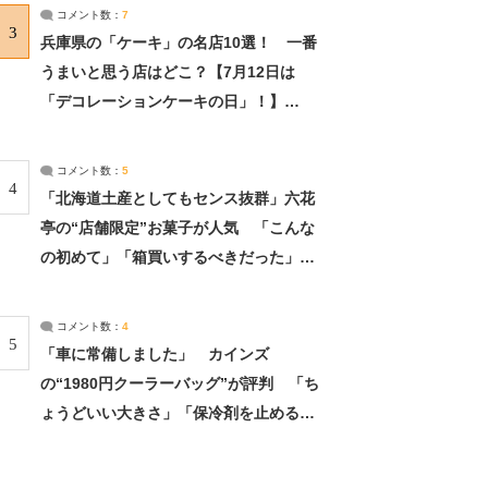
サーチ：2ページ目
コメント数：
7
3
兵庫県の「ケーキ」の名店10選！ 一番
うまいと思う店はどこ？【7月12日は
「デコレーションケーキの日」！】
（2/4） | 兵庫県 ねとらぼリサーチ：2ペ
ージ目
コメント数：
5
4
「北海道土産としてもセンス抜群」六花
亭の“店舗限定”お菓子が人気 「こんな
の初めて」「箱買いするべきだった」
（1/2） | 北海道 ねとらぼリサーチ
コメント数：
4
5
「車に常備しました」 カインズ
の“1980円クーラーバッグ”が評判 「ち
ょうどいい大きさ」「保冷剤を止めるベ
ルトが良い」（1/5） | ライフ ねとらぼ
リサーチ