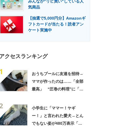
みんなが"リピ買い"している人
門メディア
建設×テクノロジーの最前線
気商品
【抽選で5,000円分】Amazonギ
フトカードが当たる！読者アン
ケート実施中
アクセスランキング
1
おうちプールに友達を招待→
ママが作ったのは……「全部
最高」 “圧巻の料理”に「う
っひょ～！」「勝手におっじ
2
ゃまっしまーーす！」
小学生に「ママー！ヤギ
ー！」と言われた愛犬→とん
でもない姿が480万表示「ど