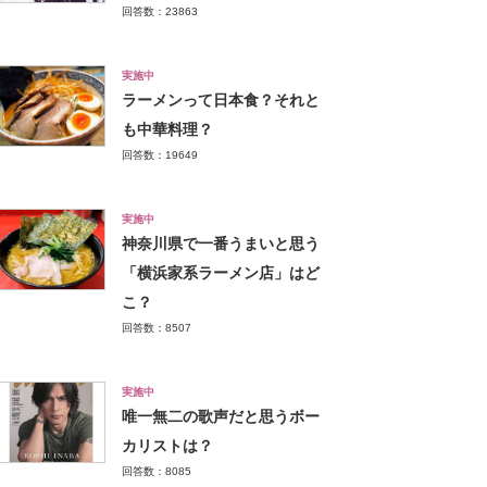
回答数：23863
実施中
ラーメンって日本食？それと
も中華料理？
回答数：19649
実施中
神奈川県で一番うまいと思う
「横浜家系ラーメン店」はど
こ？
回答数：8507
実施中
唯一無二の歌声だと思うボー
カリストは？
回答数：8085