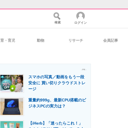
検索
ログイン
教育・育児
動物
リサーチ
会員記事
バイスの未来
好きが集まる 比べて選べる
- PR -
スマホの写真／動画をもう一段
コミュニティ
マーケ×ITの今がよく分かる
安全に 買い切りクラウドストレ
ージ
重量約999g、最新CPU搭載のビ
・活用を支援
ジネスPCの実力は？
【iHerb】「迷ったらこれ！」