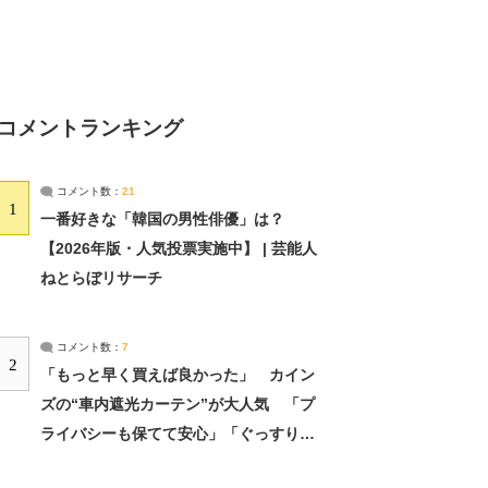
コメントランキング
コメント数：
21
1
一番好きな「韓国の男性俳優」は？
【2026年版・人気投票実施中】 | 芸能人
ねとらぼリサーチ
コメント数：
7
2
「もっと早く買えば良かった」 カイン
ズの“車内遮光カーテン”が大人気 「プ
ライバシーも保てて安心」「ぐっすり眠
れました」（2/2） | ライフ ねとらぼリ