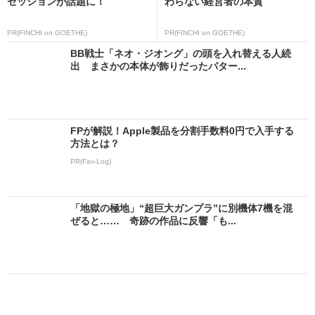
セッションが話題に！
わらない経営者の本質
PR(FINCHI on GOETHE)
PR(FINCHI on GOETHE)
BB戦士「ネオ・ジオング」の頭を入れ替える人続
出 まさかの本体が飾りだったパター...
FPが解説！Apple製品を分割手数料0円で入手する
方法とは？
PR(Fav-Log)
「地獄の極地」“超巨大ガンプラ”に別機体7機を混
ぜると…… 奇跡の作品に反響「も...