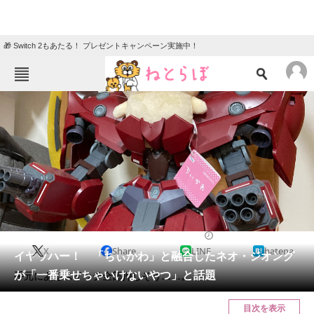
🎁 Switch 2もあたる！ プレゼントキャンペーン実施中！
ねとらぼメニュー
TOP
ニュース
エンタメ
クイズ
グルメ
地域
住まい
教育・育児
動物
リサーチ
2023/03/30 13:15（公開）
X
Share
LINE
hatena
会員記事
イヤッハー！ 「ちぃかわ」と融合したネオ・ジオング
が「一番乗せちゃいけないやつ」と話題
手元にあるスイッチ全部押しそう……。
メディア
目次を表示
注目記事を集めた総合ページ