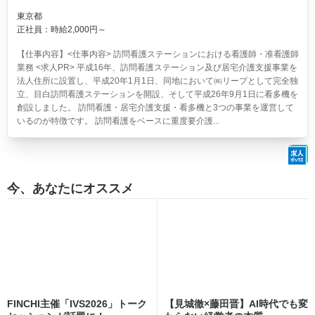
東京都
正社員：時給2,000円～
【仕事内容】<仕事内容> 訪問看護ステーションにおける看護師・准看護師
業務 <求人PR> 平成16年、訪問看護ステーション及び居宅介護支援事業を
法人住所に設置し、平成20年1月1日、同地において㈱リープとして完全独
立、目白訪問看護ステーションを開設、そして平成26年9月1日に看多機を
創設しました。 訪問看護・居宅介護支援・看多機と3つの事業を運営して
いるのが特徴です。 訪問看護をベースに重度要介護...
今、あなたにオススメ
FINCHI主催「IVS2026」トーク
【見城徹×藤田晋】AI時代でも変