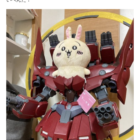
企業向けIT製品の総合サイト
IT製品の技術・比較・事例
製造業のIT導入・活用を支援
モノづくり技術者専門サイト
エレクトロニクス専門サイト
電子設計の基本と応用
エネルギーの専門メディア
建設×テクノロジーの最前線
ちょっと気になるネットの話題