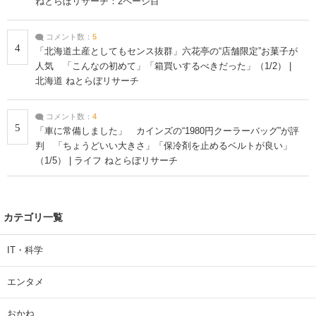
ねとらぼリサーチ：2ページ目
コメント数：
5
4
「北海道土産としてもセンス抜群」六花亭の“店舗限定”お菓子が
人気 「こんなの初めて」「箱買いするべきだった」（1/2） |
北海道 ねとらぼリサーチ
コメント数：
4
5
「車に常備しました」 カインズの“1980円クーラーバッグ”が評
判 「ちょうどいい大きさ」「保冷剤を止めるベルトが良い」
（1/5） | ライフ ねとらぼリサーチ
カテゴリ一覧
IT・科学
エンタメ
おかね