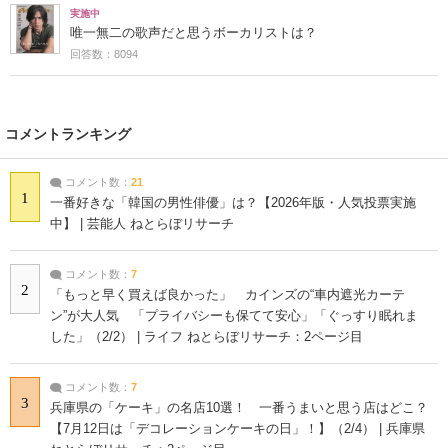
実施中
唯一無二の歌声だと思うボーカリストは？
回答数：8094
コメントランキング
コメント数：
21
1
一番好きな「韓国の男性俳優」は？【2026年版・人気投票実施
中】 | 芸能人 ねとらぼリサーチ
コメント数：
7
2
「もっと早く買えば良かった」 カインズの“車内遮光カーテ
ン”が大人気 「プライバシーも保てて安心」「ぐっすり眠れま
した」（2/2） | ライフ ねとらぼリサーチ：2ページ目
コメント数：
7
3
兵庫県の「ケーキ」の名店10選！ 一番うまいと思う店はどこ？
【7月12日は「デコレーションケーキの日」！】（2/4） | 兵庫県