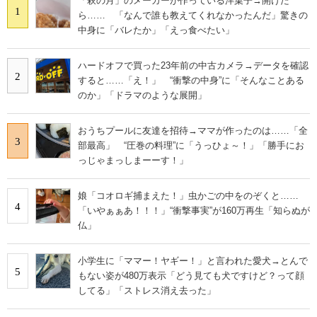
「萩の月」のメーカーが作っている洋菓子→開けた
1
ら…… 「なんで誰も教えてくれなかったんだ」驚きの
中身に「バレたか」「えっ食べたい」
ハードオフで買った23年前の中古カメラ→データを確認
2
すると……「え！」 “衝撃の中身”に「そんなことある
のか」「ドラマのような展開」
おうちプールに友達を招待→ママが作ったのは……「全
3
部最高」 “圧巻の料理”に「うっひょ～！」「勝手にお
っじゃまっしまーーす！」
娘「コオロギ捕まえた！」虫かごの中をのぞくと……
4
「いやぁぁあ！！！」“衝撃事実”が160万再生「知らぬが
仏」
小学生に「ママー！ヤギー！」と言われた愛犬→とんで
5
もない姿が480万表示「どう見ても犬ですけど？って顔
してる」「ストレス消え去った」