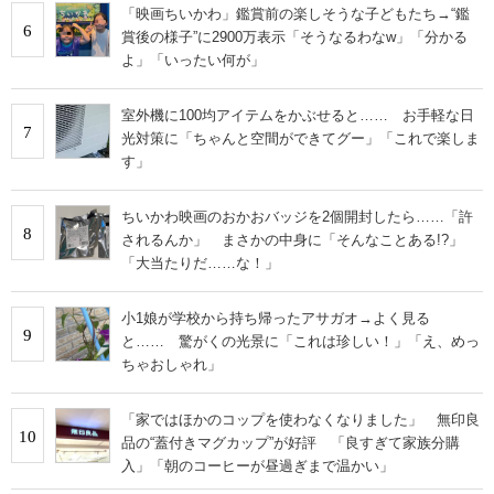
「映画ちいかわ」鑑賞前の楽しそうな子どもたち→“鑑
6
賞後の様子”に2900万表示「そうなるわなw」「分かる
よ」「いったい何が」
室外機に100均アイテムをかぶせると…… お手軽な日
7
光対策に「ちゃんと空間ができてグー」「これで楽しま
す」
ちいかわ映画のおかおバッジを2個開封したら……「許
8
されるんか」 まさかの中身に「そんなことある!?」
「大当たりだ……な！」
小1娘が学校から持ち帰ったアサガオ→よく見る
9
と…… 驚がくの光景に「これは珍しい！」「え、めっ
ちゃおしゃれ」
「家ではほかのコップを使わなくなりました」 無印良
10
品の“蓋付きマグカップ”が好評 「良すぎて家族分購
入」「朝のコーヒーが昼過ぎまで温かい」