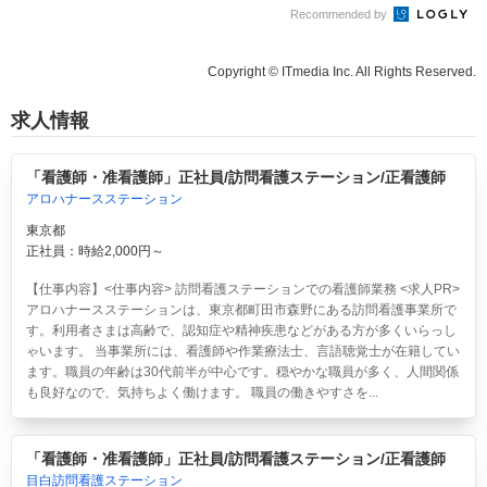
Recommended by
Copyright © ITmedia Inc. All Rights Reserved.
求人情報
「看護師・准看護師」正社員/訪問看護ステーション/正看護師
アロハナースステーション
東京都
正社員：時給2,000円～
【仕事内容】<仕事内容> 訪問看護ステーションでの看護師業務 <求人PR>
アロハナースステーションは、東京都町田市森野にある訪問看護事業所で
す。利用者さまは高齢で、認知症や精神疾患などがある方が多くいらっし
ゃいます。 当事業所には、看護師や作業療法士、言語聴覚士が在籍してい
ます。職員の年齢は30代前半が中心です。穏やかな職員が多く、人間関係
も良好なので、気持ちよく働けます。 職員の働きやすさを...
「看護師・准看護師」正社員/訪問看護ステーション/正看護師
目白訪問看護ステーション