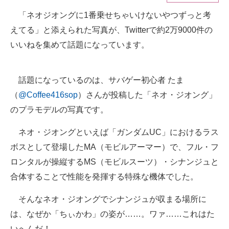
「ネオジオングに1番乗せちゃいけないやつずっと考
ITの今と未来を見通す
えてる」と添えられた写真が、Twitterで約2万9000件の
スマホと通信の最新トレンド
いいねを集めて話題になっています。
進化するPCとデバイスの未来
話題になっているのは、サバゲー初心者 たま
好きが集まる 比べて選べる
（
@Coffee416sop
）さんが投稿した「ネオ・ジオング」
のプラモデルの写真です。
ビジネスと働き方のヒント
AI活用のいまが分かる
ネオ・ジオングといえば「ガンダムUC」におけるラス
ボスとして登場したMA（モビルアーマー）で、フル・フ
企業ITのトレンドを詳説
ロンタルが操縦するMS（モビルスーツ）・シナンジュと
経営リーダーのコミュニティ
合体することで性能を発揮する特殊な機体でした。
マーケ×ITの今がよく分かる
そんなネオ・ジオングでシナンジュが収まる場所に
は、なぜか「ちぃかわ」の姿が……。ワァ……これはた
ITエンジニア向け専門サイト
いへんだ！