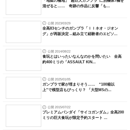
「地獄の極地」“超巨大ガンプラ”に別機体7機を
混ぜると…… 奇跡の作品に反響「も...
公開 2023/03/29
全高83センチのガンプラ「ＩＩネオ・ジオン
グ」が再販決定→組み立て経験者のエピソ...
公開 2014/08/22
食玩とはいったいなんなのかを問いたい 全高
約400ミリの「ASSAULT KIN...
公開 2025/01/05
ガンプラで家が埋まりそう…… “100箱以
上”で模型店もびっくり？ 「大型MSの...
公開 2015/07/22
プレミアムバンダイ「サイコガンダム」全高200
ミリの巨大食玩が限定予約スタート ...