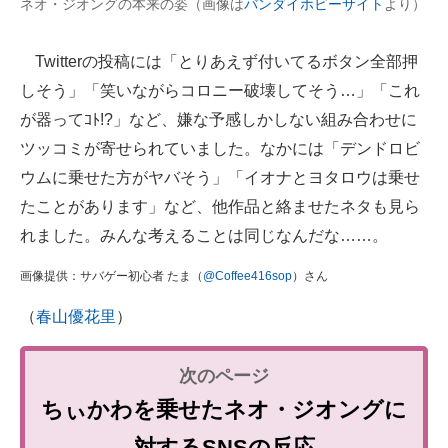
ネオ・ジオングの本来の姿（画像は
バンダイホビーサイト
より）
Twitterの投稿には「とりあえず付いてるボタン全部押
しそう」「笑いながらコロニー破壊してそう…」「これ
が器ってｺﾄ!?」など、嫌な予感しかしない組み合わせに
ツッコミが寄せられていました。なかには「デンドロビ
ウムに乗せた方がヤバそう」「イオナとヨタロウは乗せ
たことがあります」など、他作品と絡ませたネタも見ら
れました。みんな考えることは同じなんだな……。
画像提供：サバゲー初心者 たま（
@Coffee416sop
）さん
（
春山優花里
）
ちぃかわを乗せたネオ・ジオングに
対するSNSの反応