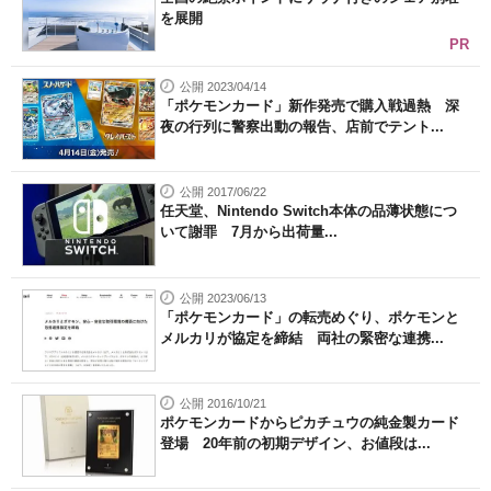
を展開
PR
公開 2023/04/14
「ポケモンカード」新作発売で購入戦過熱 深
夜の行列に警察出動の報告、店前でテント...
公開 2017/06/22
任天堂、Nintendo Switch本体の品薄状態につ
いて謝罪 7月から出荷量...
公開 2023/06/13
「ポケモンカード」の転売めぐり、ポケモンと
メルカリが協定を締結 両社の緊密な連携...
公開 2016/10/21
ポケモンカードからピカチュウの純金製カード
登場 20年前の初期デザイン、お値段は...