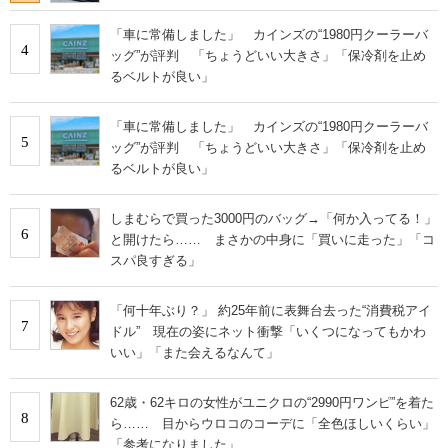
「車に常備しました」 カインズの“1980円クーラーバ
4
ッグ”が評判 「ちょうどいい大きさ」「保冷剤を止め
るベルトが良い」
「車に常備しました」 カインズの“1980円クーラーバ
5
ッグ”が評判 「ちょうどいい大きさ」「保冷剤を止め
るベルトが良い」
しまむらで買った3000円のバッグ→「何か入ってる！」
6
と開けたら…… まさかの中身に「買いに走った」「コ
スパ良すぎる」
「何十年ぶり？」 約25年前に表舞台去った“消費税アイ
7
ドル” 現在の姿にネット衝撃「いくつになってもかわ
いい」「また会えるなんて」
62歳・62キロの女性がユニクロの“2990円ワンピ”を着た
8
ら…… 目からウロコのコーデに「全色ほしいくらい」
「参考になりました」