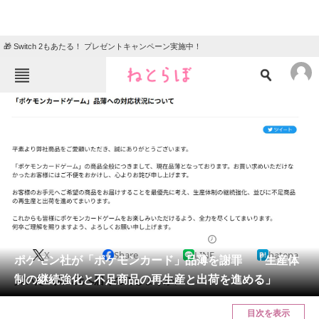
🎁 Switch 2もあたる！ プレゼントキャンペーン実施中！
ねとらぼメニュー
TOP
ニュース
エンタメ
クイズ
グルメ
地域
住まい
教育・育児
動物
リサーチ
2023/04/14 17:49（公開）
X
Share
LINE
hatena
会員記事
ポケモン社が「ポケモンカード」品薄を謝罪 「生産体
制の継続強化と不足商品の再生産と出荷を進める」
買いたい人の元へ届くのでしょうか。
メディア
目次を表示
注目記事を集めた総合ページ