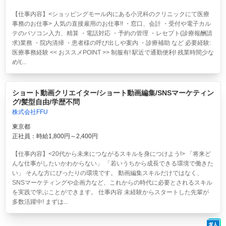
【仕事内容】<ショッピングモール内にある小児科のクリニックにて医療
事務のお仕事> 人気の直接雇用のお仕事!! ・窓口、会計 ・受付や電子カル
テのパソコン入力、精算 ・電話対応 ・予約の管理 ・レセプト(診療報酬請
求)業務 ・院内清掃 ・患者様の呼び出しや案内 ・診療補助 など 必要経験:
医療事務経験 << おススメPOINT >> 制服有! 駅近で通勤便利! 残業時間少な
め!(...
ショート動画クリエイター/ショート動画編集/SNSマーケティン
グ/髪型自由/学歴不問
株式会社FFU
東京都
正社員：時給1,800円～2,400円
【仕事内容】<20代から未来につながるスキルを身につけよう!> 「将来ど
んな仕事がしたいかわからない」 「若いうちから成長できる環境で働きた
い」 そんな方にぴったりの環境です。 動画編集スキルだけではなく、
SNSマーケティングや企画力など、これからの時代に必要とされるスキル
を実践で学ぶことができます。 仕事内容 未経験からスタートした先輩が
多数活躍中! まずは...