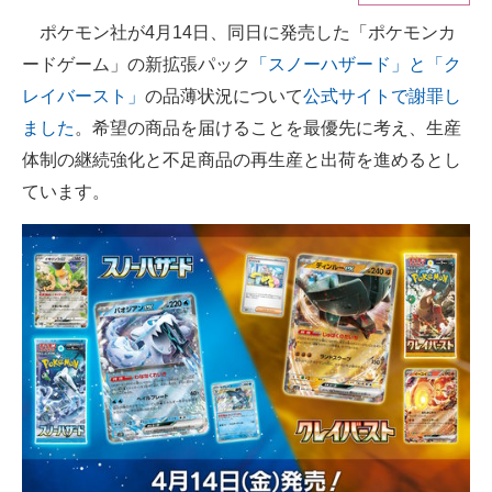
ポケモン社が4月14日、同日に発売した「ポケモンカ
ITの今と未来を見通す
ードゲーム」の新拡張パック
「スノーハザード」と「ク
スマホと通信の最新トレンド
レイバースト」
の品薄状況について
公式サイトで謝罪し
ました
。希望の商品を届けることを最優先に考え、生産
進化するPCとデバイスの未来
体制の継続強化と不足商品の再生産と出荷を進めるとし
好きが集まる 比べて選べる
ています。
ビジネスと働き方のヒント
AI活用のいまが分かる
企業ITのトレンドを詳説
経営リーダーのコミュニティ
マーケ×ITの今がよく分かる
ITエンジニア向け専門サイト