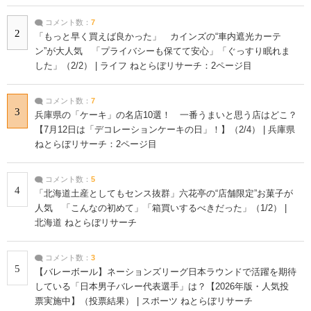
コメント数：
7
2
「もっと早く買えば良かった」 カインズの“車内遮光カーテ
ン”が大人気 「プライバシーも保てて安心」「ぐっすり眠れま
した」（2/2） | ライフ ねとらぼリサーチ：2ページ目
コメント数：
7
3
兵庫県の「ケーキ」の名店10選！ 一番うまいと思う店はどこ？
【7月12日は「デコレーションケーキの日」！】（2/4） | 兵庫県
ねとらぼリサーチ：2ページ目
コメント数：
5
4
「北海道土産としてもセンス抜群」六花亭の“店舗限定”お菓子が
人気 「こんなの初めて」「箱買いするべきだった」（1/2） |
北海道 ねとらぼリサーチ
コメント数：
3
5
【バレーボール】ネーションズリーグ日本ラウンドで活躍を期待
している「日本男子バレー代表選手」は？【2026年版・人気投
票実施中】（投票結果） | スポーツ ねとらぼリサーチ