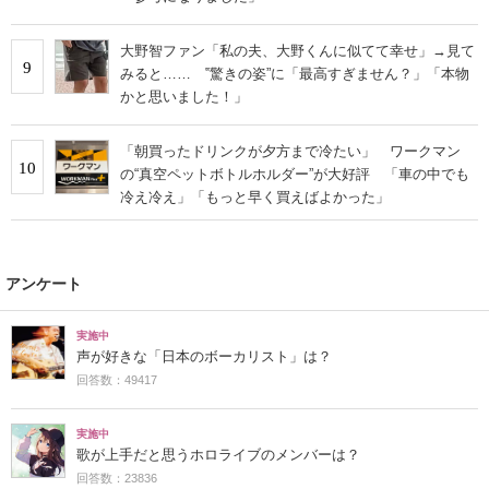
大野智ファン「私の夫、大野くんに似てて幸せ」→見て
9
みると…… ‟驚きの姿”に「最高すぎません？」「本物
かと思いました！」
「朝買ったドリンクが夕方まで冷たい」 ワークマン
10
の“真空ペットボトルホルダー”が大好評 「車の中でも
冷え冷え」「もっと早く買えばよかった」
アンケート
実施中
声が好きな「日本のボーカリスト」は？
回答数：49417
実施中
歌が上手だと思うホロライブのメンバーは？
回答数：23836