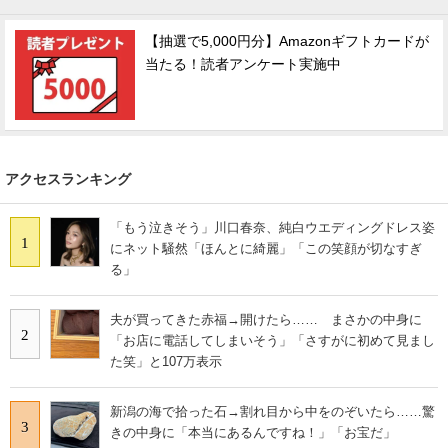
【抽選で5,000円分】Amazonギフトカードが
当たる！読者アンケート実施中
アクセスランキング
「もう泣きそう」川口春奈、純白ウエディングドレス姿
1
にネット騒然「ほんとに綺麗」「この笑顔が切なすぎ
る」
夫が買ってきた赤福→開けたら…… まさかの中身に
2
「お店に電話してしまいそう」「さすがに初めて見まし
た笑」と107万表示
新潟の海で拾った石→割れ目から中をのぞいたら……驚
3
きの中身に「本当にあるんですね！」「お宝だ」