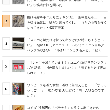
い」投稿者に話を聞いた
掛け毛布を半年ぶりにオキシ漬け→翌朝見たら…… 目
3
を疑う光景に「嘘だと言ってくれ」「うちの毛布も怖く
なってきた」と627万表示
「スマホと鍵だけは持って出かけたい時にちょうどい
4
い」 agnes b.（アニエスべー）の“ミニミニショルダー
バッグ”が大好評 「小さいハンカチも入る」「軽くて
旅行でも活躍します
「Tシャツを超えています！」ユニクロの“サテンブラウ
5
ス”が話題 「4色購入しました！」「着てると必ず褒め
られる！！」
ワンピースを着た女性→着物に着替えると……「すっっ
6
っっご!!!!!」 驚きの“着痩せ姿”に「同一人物なのです
か？」
コメダで680円の「ポテチキ」を注文→出てきたの