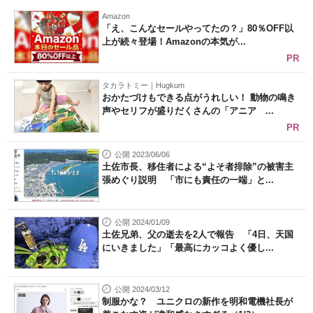
Amazon
「え、こんなセールやってたの？」80％OFF以
上が続々登場！Amazonの本気が...
PR
タカラトミー｜Hugkum
おかたづけもできる点がうれしい！ 動物の鳴き
声やセリフが盛りだくさんの「アニア ...
PR
公開 2023/06/06
土佐市長、移住者による“よそ者排除”の被害主
張めぐり説明 「市にも責任の一端」と...
公開 2024/01/09
土佐兄弟、父の逝去を2人で報告 「4日、天国
にいきました」「最高にカッコよく優し...
公開 2024/03/12
制服かな？ ユニクロの新作を明和電機社長が