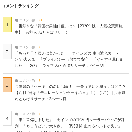
コメントランキング
コメント数：
21
1
一番好きな「韓国の男性俳優」は？【2026年版・人気投票実施
中】 | 芸能人 ねとらぼリサーチ
コメント数：
7
2
「もっと早く買えば良かった」 カインズの“車内遮光カーテ
ン”が大人気 「プライバシーも保てて安心」「ぐっすり眠れま
した」（2/2） | ライフ ねとらぼリサーチ：2ページ目
コメント数：
7
3
兵庫県の「ケーキ」の名店10選！ 一番うまいと思う店はどこ？
【7月12日は「デコレーションケーキの日」！】（2/4） | 兵庫県
ねとらぼリサーチ：2ページ目
コメント数：
4
4
「車に常備しました」 カインズの“1980円クーラーバッグ”が評
判 「ちょうどいい大きさ」「保冷剤を止めるベルトが良い」