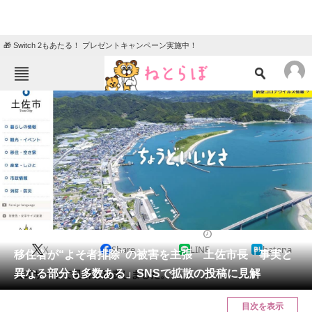
🎁 Switch 2もあたる！ プレゼントキャンペーン実施中！
ねとらぼメニュー
TOP
ニュース
エンタメ
クイズ
グルメ
地域
住まい
教育・育児
動物
リサーチ
2023/05/18 15:35（公開）
X
Share
LINE
hatena
会員記事
移住者が“よそ者排除”の被害を主張 土佐市長「事実と
異なる部分も多数ある」SNSで拡散の投稿に見解
公式サイトで見解を発表しました。
メディア
目次を表示
注目記事を集めた総合ページ