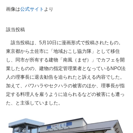
企業向けIT製品の総合サイト
画像は
公式サイト
より
IT製品の技術・比較・事例
該当投稿
製造業のIT導入・活用を支援
該当投稿は、5月10日に漫画形式で投稿されたもの。
モノづくり技術者専門サイト
東京都から土佐市に「地域おこし協力隊」として移住
エレクトロニクス専門サイト
し、同市が所有する建物「南風（まぜ）」でカフェを開
業したものの、建物の指定管理業者となっているNPO法
電子設計の基本と応用
人の理事長に退去勧告を迫られたと訴える内容でした。
エネルギーの専門メディア
加えて、パワハラやセクハラの被害のほか、理事長が指
定する料理人を雇うように迫られるなどの被害にも遭っ
建設×テクノロジーの最前線
た、と主張していました。
ちょっと気になるネットの話題