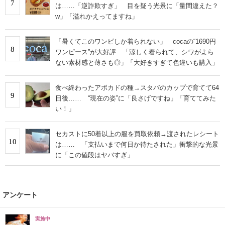
7
は……「逆詐欺すぎ」 目を疑う光景に「量間違えた？
w」「溢れかえってますね」
「暑くてこのワンピしか着られない」 cocaの“1690円
8
ワンピース”が大好評 「涼しく着られて、シワがよら
ない素材感と薄さも◎」「大好きすぎて色違いも購入」
食べ終わったアボカドの種→スタバのカップで育てて64
9
日後…… “現在の姿”に「良さげですね」「育ててみた
い！」
セカストに50着以上の服を買取依頼→渡されたレシート
10
は…… 「支払いまで何日か待たされた」衝撃的な光景
に「この値段はヤバすぎ」
アンケート
実施中