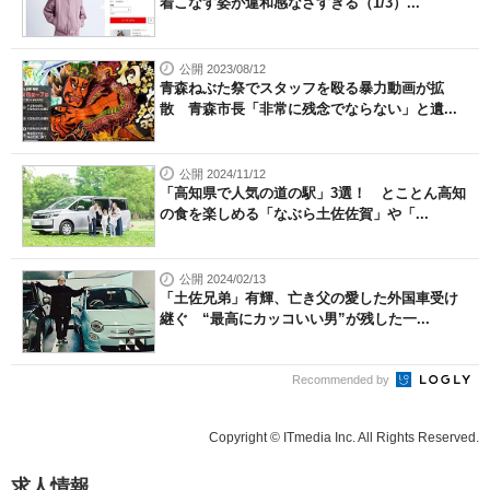
着こなす姿が違和感なさすぎる（1/3）...
公開 2023/08/12
青森ねぶた祭でスタッフを殴る暴力動画が拡
散 青森市長「非常に残念でならない」と遺...
公開 2024/11/12
「高知県で人気の道の駅」3選！ とことん高知
の食を楽しめる「なぶら土佐佐賀」や「...
公開 2024/02/13
「土佐兄弟」有輝、亡き父の愛した外国車受け
継ぐ “最高にカッコいい男”が残した一...
Recommended by
Copyright © ITmedia Inc. All Rights Reserved.
求人情報