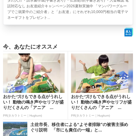
タの入力 ・請求書作成(手書きあり) ・伝票処理(手書きあり) ・入金確認 電
話対応なし お友達紹介キャンペーン2026夏秋実施中 「マンパワーグルー
プでご就業中のご紹介者」と「お友達」にそれぞれ10,000円相当の電子マ
ネーギフトをプレゼント...
今、あなたにオススメ
おかたづけもできる点がうれし
おかたづけもできる点がうれし
い！ 動物の鳴き声やセリフが盛
い！ 動物の鳴き声やセリフが盛
りだくさんの「アニア ...
りだくさんの「アニア ...
PR(タカラトミー｜Hugkum)
PR(タカラトミー｜Hugkum)
土佐市長、移住者による“よそ者排除”の被害主張め
ぐり説明 「市にも責任の一端」と...