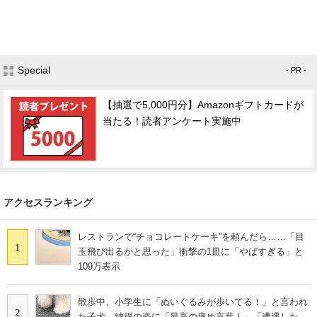
Special
- PR -
【抽選で5,000円分】Amazonギフトカードが
当たる！読者アンケート実施中
アクセスランキング
レストランで“チョコレートケーキ”を頼んだら……「目
1
玉飛び出るかと思った」衝撃の1皿に「やばすぎる」と
109万表示
散歩中、小学生に「ぬいぐるみが歩いてる！」と言われ
2
た子犬 納得の姿に「最高の褒め言葉！」「遭遇した