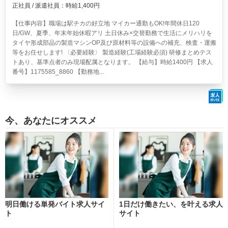
正社員 / 派遣社員：時給1,400円
【仕事内容】職場は駅チカの好立地 マイカー通勤もOK!年間休日120
日/GW、夏季、年末年始休暇アリ 土日休み×交替勤務で生活にメリハリを
タイヤ形成部品の製造マシンOP及び原材料等の設備への補充、検査・運搬
等をお任せします! 〈必要経験〉 製造経験(工場経験必須) 研修まとめテス
トあり、基準点者のみ現場配属となります。 【給与】時給1400円 【求人
番号】1175585_8860 【勤務地...
今、あなたにオススメ
明日働ける単発バイト求人サイ
1日だけ働きたい、を叶える求人
ト
サイト