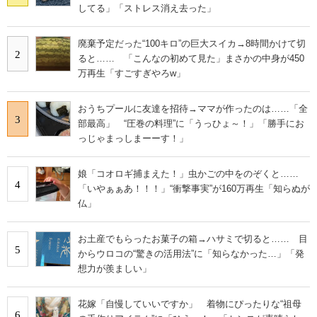
してる」「ストレス消え去った」
廃棄予定だった“100キロ”の巨大スイカ→8時間かけて切
2
ると…… 「こんなの初めて見た」まさかの中身が450
万再生「すごすぎやろw」
おうちプールに友達を招待→ママが作ったのは……「全
3
部最高」 “圧巻の料理”に「うっひょ～！」「勝手にお
っじゃまっしまーーす！」
娘「コオロギ捕まえた！」虫かごの中をのぞくと……
4
「いやぁぁあ！！！」“衝撃事実”が160万再生「知らぬが
仏」
お土産でもらったお菓子の箱→ハサミで切ると…… 目
5
からウロコの“驚きの活用法”に「知らなかった…」「発
想力が羨ましい」
花嫁「自慢していいですか」 着物にぴったりな“祖母
6