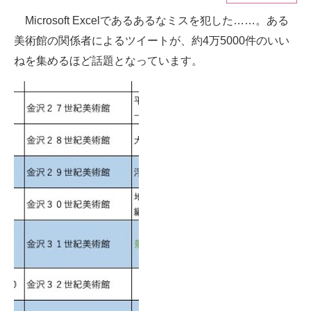
Microsoft Excelであるあるなミスを犯した……。ある
ITの今と未来を見通す
美術館の関係者によるツイートが、約4万5000件のいい
スマホと通信の最新トレンド
ねを集めるほど話題となっています。
進化するPCとデバイスの未来
好きが集まる 比べて選べる
ビジネスと働き方のヒント
AI活用のいまが分かる
企業ITのトレンドを詳説
経営リーダーのコミュニティ
マーケ×ITの今がよく分かる
ITエンジニア向け専門サイト