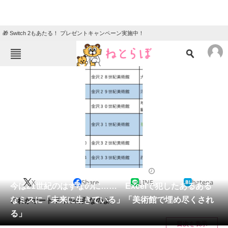
🎁 Switch 2もあたる！ プレゼントキャンペーン実施中！
ねとらぼメニュー
TOP
ニュース
エンタメ
クイズ
グルメ
地域
住まい
教育・育児
動物
リサーチ
2023/07/02 19:30（公開）
X
Share
LINE
hatena
会員記事
今は21世紀のはずなのに…… Excelで犯したあるある
なミスに「未来に生きている」「美術館で埋め尽くされ
これがオートフィルの罠なのよ。
メディア
る」
目次を表示
注目記事を集めた総合ページ