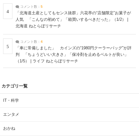
コメント数：
5
4
「北海道土産としてもセンス抜群」六花亭の“店舗限定”お菓子が
人気 「こんなの初めて」「箱買いするべきだった」（1/2） |
北海道 ねとらぼリサーチ
コメント数：
4
5
「車に常備しました」 カインズの“1980円クーラーバッグ”が評
判 「ちょうどいい大きさ」「保冷剤を止めるベルトが良い」
（1/5） | ライフ ねとらぼリサーチ
カテゴリ一覧
IT・科学
エンタメ
おかね