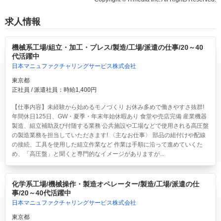
求人情報
機械系工場/組立・加工・プレス/製造/工場/派遣の仕事/20～40
代活躍中
日本マニュファクチャリングサービス株式会社
東京都
正社員 / 派遣社員：時給1,400円
【仕事内容】未経験から始めるモノづくり お休み多めで働きやすさ抜群!
年間休日125日、GW・夏季・年末年始休暇あり 食堂や売店完備 産業機器
製造、組立補助及び付随する業務 公共施設や工場などで使用される高圧盤
の製造業務を担当していただきます! 〈主なお仕事〉 部品の組付けや配線
の接続、工具を使用した組立作業など 作業は手順に沿って進めていくた
め、「高圧盤」と聞くと専門的なイメージがありますが...
化学系工場/機械操作・製造オペレーター/製造/工場/派遣の仕
事/20～40代活躍中
日本マニュファクチャリングサービス株式会社
東京都