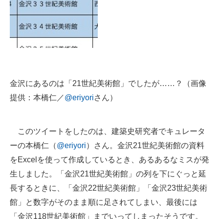
企業向けIT製品の総合サイト
IT製品の技術・比較・事例
製造業のIT導入・活用を支援
モノづくり技術者専門サイト
金沢にあるのは「21世紀美術館」でしたが……？（画像
エレクトロニクス専門サイト
提供：本橋仁／
@eriyori
さん）
電子設計の基本と応用
このツイートをしたのは、建築史研究者でキュレータ
エネルギーの専門メディア
ーの本橋仁（
@eriyori
）さん。金沢21世紀美術館の資料
建設×テクノロジーの最前線
をExcelを使って作成しているとき、あるあるなミスが発
生しました。「金沢21世紀美術館」の列を下にぐっと延
ちょっと気になるネットの話題
長するときに、「金沢22世紀美術館」「金沢23世紀美術
館」と数字がそのまま順に足されてしまい、最後には
「金沢118世紀美術館」までいってしまったそうです。