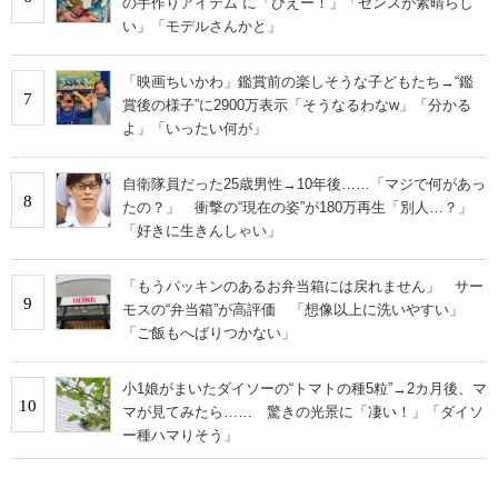
の手作りアイテム”に「ひえー！」「センスが素晴らし
い」「モデルさんかと」
「映画ちいかわ」鑑賞前の楽しそうな子どもたち→“鑑
7
賞後の様子”に2900万表示「そうなるわなw」「分かる
よ」「いったい何が」
自衛隊員だった25歳男性→10年後……「マジで何があっ
8
たの？」 衝撃の“現在の姿”が180万再生「別人…？」
「好きに生きんしゃい」
「もうパッキンのあるお弁当箱には戻れません」 サー
9
モスの“弁当箱”が高評価 「想像以上に洗いやすい」
「ご飯もへばりつかない」
小1娘がまいたダイソーの“トマトの種5粒”→2カ月後、マ
10
マが見てみたら…… 驚きの光景に「凄い！」「ダイソ
ー種ハマりそう」