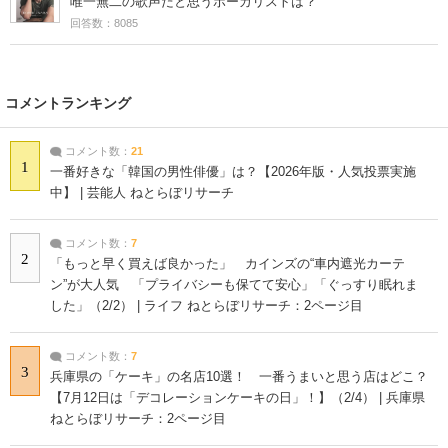
唯一無二の歌声だと思うボーカリストは？
回答数：8085
コメントランキング
コメント数：
21
1
一番好きな「韓国の男性俳優」は？【2026年版・人気投票実施
中】 | 芸能人 ねとらぼリサーチ
コメント数：
7
2
「もっと早く買えば良かった」 カインズの“車内遮光カーテ
ン”が大人気 「プライバシーも保てて安心」「ぐっすり眠れま
した」（2/2） | ライフ ねとらぼリサーチ：2ページ目
コメント数：
7
3
兵庫県の「ケーキ」の名店10選！ 一番うまいと思う店はどこ？
【7月12日は「デコレーションケーキの日」！】（2/4） | 兵庫県
ねとらぼリサーチ：2ページ目