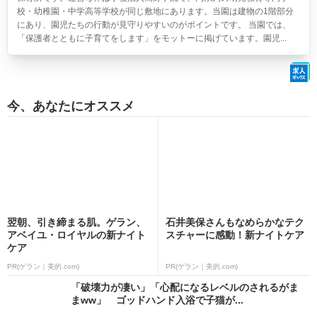
校・幼稚園・中学高等学校が同じ敷地にあります。当園は建物の1階部分
にあり、園児たちの行動が見守りやすいのがポイントです。 当園では、
「保護者とともに子育てをします」をモットーに掲げています。園児...
今、あなたにオススメ
翌朝、引き締まる肌。ゲラン、
石井美保さんもなめらかなテク
アベイユ・ロイヤルの新ナイト
スチャーに感動！新ナイトケア
ケア
PR(ゲラン｜美的.com)
PR(ゲラン｜美的.com)
「破壊力が凄い」「心配になるレベルのされるがま
まww」 ゴッドハンド入浴で子猫が...