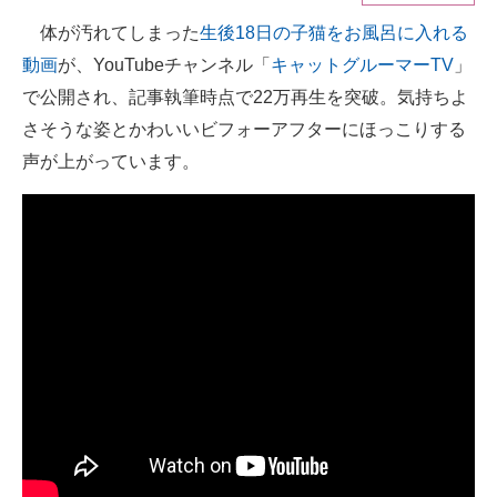
体が汚れてしまった
生後18日の子猫をお風呂に入れる
ITの今と未来を見通す
動画
が、YouTubeチャンネル「
キャットグルーマーTV
」
スマホと通信の最新トレンド
で公開され、記事執筆時点で22万再生を突破。気持ちよ
さそうな姿とかわいいビフォーアフターにほっこりする
進化するPCとデバイスの未来
声が上がっています。
好きが集まる 比べて選べる
ビジネスと働き方のヒント
AI活用のいまが分かる
企業ITのトレンドを詳説
経営リーダーのコミュニティ
マーケ×ITの今がよく分かる
ITエンジニア向け専門サイト