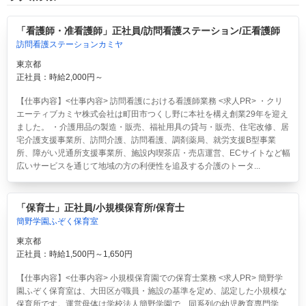
「看護師・准看護師」正社員/訪問看護ステーション/正看護師
訪問看護ステーションカミヤ
東京都
正社員：時給2,000円～
【仕事内容】<仕事内容> 訪問看護における看護師業務 <求人PR> ・クリ
エーティブカミヤ株式会社は町田市つくし野に本社を構え創業29年を迎え
ました。 ・介護用品の製造・販売、福祉用具の貸与・販売、住宅改修、居
宅介護支援事業所、訪問介護、訪問看護、調剤薬局、就労支援B型事業
所、障がい児通所支援事業所、施設内喫茶店・売店運営、ECサイトなど幅
広いサービスを通じて地域の方の利便性を追及する介護のトータ...
「保育士」正社員/小規模保育所/保育士
簡野学園ふぞく保育室
東京都
正社員：時給1,500円～1,650円
【仕事内容】<仕事内容> 小規模保育園での保育士業務 <求人PR> 簡野学
園ふぞく保育室は、大田区が職員・施設の基準を定め、認定した小規模な
保育所です。運営母体は学校法人簡野学園で、同系列の幼児教育専門学