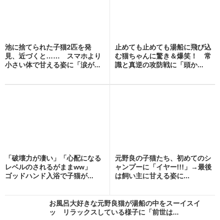
池に捨てられた子猫2匹を発
止めても止めても湯船に飛び込
見、近づくと…… スマホより
む猫ちゃんに驚き＆爆笑！ 常
小さい体で甘える姿に「涙が...
識と真逆の攻防戦に「頭か...
「破壊力が凄い」「心配になる
元野良の子猫たち、初めてのシ
レベルのされるがままww」
ャンプーに「イヤー!!!」→最後
ゴッドハンド入浴で子猫が...
は飼い主に甘える姿に...
お風呂大好きな元野良猫が湯船の中をスーイスイ
ッ リラックスしている様子に「前世は...