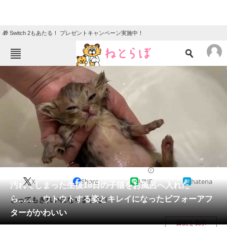
🎁 Switch 2もあたる！ プレゼントキャンペーン実施中！
ねとらぼメニュー
TOP
ニュース
エンタメ
クイズ
グルメ
地域
住まい
教育・育児
動物
リサーチ
2023/07/01 20:00（公開）
X
Share
LINE
hatena
会員記事
汚れてしまった生後18日の子猫をお風呂へ入れた
ら…… ウトウトする姿とキレイになったビフォーアフ
とってもきれいになりました！
メディア
ターがかわいい
目次を表示
注目記事を集めた総合ページ