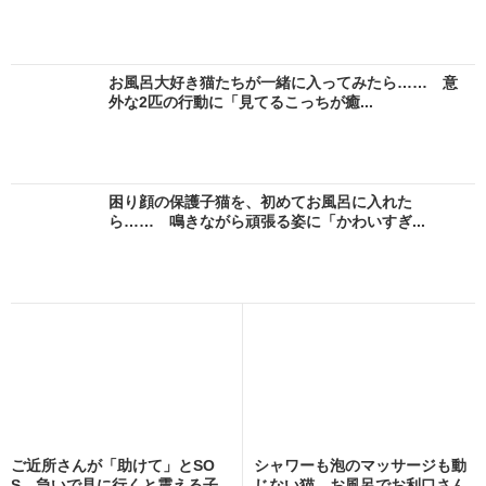
お風呂大好き猫たちが一緒に入ってみたら…… 意
外な2匹の行動に「見てるこっちが癒...
困り顔の保護子猫を、初めてお風呂に入れた
ら…… 鳴きながら頑張る姿に「かわいすぎ...
ご近所さんが「助けて」とSO
シャワーも泡のマッサージも動
S、急いで見に行くと震える子
じない猫 お風呂でお利口さん