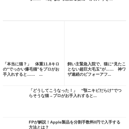
「本当に猫？」 体重11.8キロ
飼い主緊急入院で、猫に“見たこ
の“でっかい爆毛猫”をプロがお
とない超巨大毛玉”が…… 神ワ
手入れすると…… ...
ザ連続のビフォーアフ...
「どうしてこうなった！」 “顎ニキビだらけ”でつ
らそうな猫→プロがお手入れすると...
FPが解説！Apple製品を分割手数料0円で入手する
方法とは？