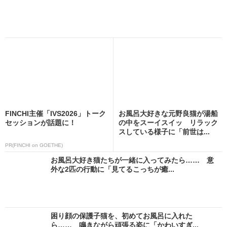
FINCHI主催「IVS2026」トーク
お風呂大好きな元野良猫が湯船
セッションが話題に！
の中をスーイスイッ リラック
スしている様子に「前世は...
PR(FINCHI on GOETHE)
お風呂大好き猫たちが一緒に入ってみたら…… 意
外な2匹の行動に「見てるこっちが癒...
困り顔の保護子猫を、初めてお風呂に入れた
ら…… 鳴きながら頑張る姿に「かわいすぎ...