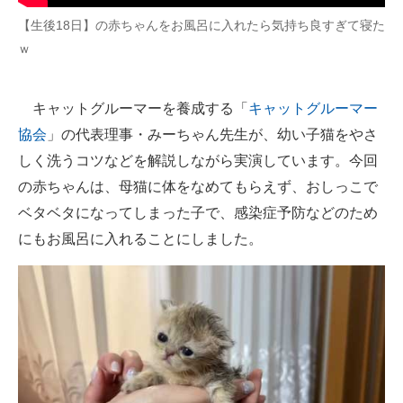
企業向けIT製品の総合サイト
【生後18日】の赤ちゃんをお風呂に入れたら気持ち良すぎて寝た
ｗ
IT製品の技術・比較・事例
製造業のIT導入・活用を支援
キャットグルーマーを養成する「
キャットグルーマー
協会
」の代表理事・みーちゃん先生が、幼い子猫をやさ
モノづくり技術者専門サイト
しく洗うコツなどを解説しながら実演しています。今回
エレクトロニクス専門サイト
の赤ちゃんは、母猫に体をなめてもらえず、おしっこで
ベタベタになってしまった子で、感染症予防などのため
電子設計の基本と応用
にもお風呂に入れることにしました。
エネルギーの専門メディア
建設×テクノロジーの最前線
ちょっと気になるネットの話題