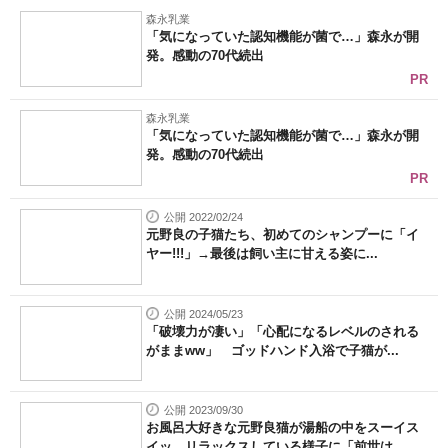
森永乳業
「気になっていた認知機能が菌で…」森永が開
発。感動の70代続出
PR
森永乳業
「気になっていた認知機能が菌で…」森永が開
発。感動の70代続出
PR
公開 2022/02/24
元野良の子猫たち、初めてのシャンプーに「イ
ヤー!!!」→最後は飼い主に甘える姿に...
公開 2024/05/23
「破壊力が凄い」「心配になるレベルのされる
がままww」 ゴッドハンド入浴で子猫が...
公開 2023/09/30
お風呂大好きな元野良猫が湯船の中をスーイス
イッ リラックスしている様子に「前世は...