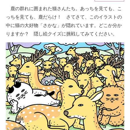
鹿の群れに囲まれた猫さんたち。あっちを見ても、こ
ITの今と未来を見通す
っちを見ても、鹿だらけ！ さてさて、このイラストの
スマホと通信の最新トレンド
中に猫の大好物「さかな」が隠れています。どこか分か
りますか？ 隠し絵クイズに挑戦してみてください。
進化するPCとデバイスの未来
好きが集まる 比べて選べる
ビジネスと働き方のヒント
AI活用のいまが分かる
企業ITのトレンドを詳説
経営リーダーのコミュニティ
マーケ×ITの今がよく分かる
ITエンジニア向け専門サイト