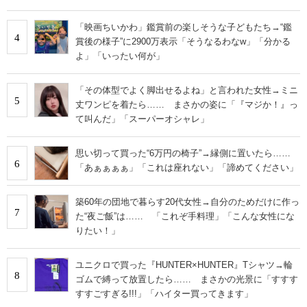
「映画ちいかわ」鑑賞前の楽しそうな子どもたち→“鑑
4
賞後の様子”に2900万表示「そうなるわなw」「分かる
よ」「いったい何が」
「その体型でよく脚出せるよね」と言われた女性→ミニ
5
丈ワンピを着たら…… まさかの姿に「『マジか！』っ
て叫んだ」「スーパーオシャレ」
思い切って買った“6万円の椅子”→縁側に置いたら……
6
「あぁぁぁぁ」「これは座れない」「諦めてください」
築60年の団地で暮らす20代女性→自分のためだけに作っ
7
た“夜ご飯”は…… 「これぞ手料理」「こんな女性にな
りたい！」
ユニクロで買った『HUNTER×HUNTER』Tシャツ→輪
8
ゴムで縛って放置したら…… まさかの光景に「すすす
すすごすぎる!!!」「ハイター買ってきます」