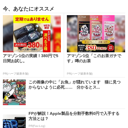
今、あなたにオススメ
アマゾン1位の実績！380円で5
アマゾン1位「このお茶ガチで
日間お試し。
す」噂のお茶
PR(ハーブ健康本舗)
PR(ハーブ健康本舗)
この画像の中に「お魚」が隠れています 猫に見つ
からないように必死…… 分かるとス...
FPが解説！Apple製品を分割手数料0円で入手する
方法とは？
PR(Fav-Log)