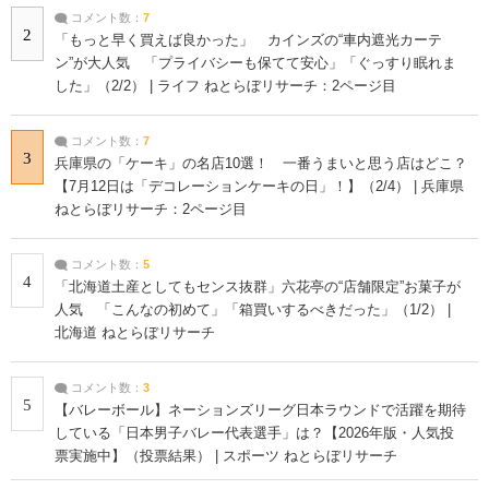
コメント数：
7
2
「もっと早く買えば良かった」 カインズの“車内遮光カーテ
ン”が大人気 「プライバシーも保てて安心」「ぐっすり眠れま
した」（2/2） | ライフ ねとらぼリサーチ：2ページ目
コメント数：
7
3
兵庫県の「ケーキ」の名店10選！ 一番うまいと思う店はどこ？
【7月12日は「デコレーションケーキの日」！】（2/4） | 兵庫県
ねとらぼリサーチ：2ページ目
コメント数：
5
4
「北海道土産としてもセンス抜群」六花亭の“店舗限定”お菓子が
人気 「こんなの初めて」「箱買いするべきだった」（1/2） |
北海道 ねとらぼリサーチ
コメント数：
3
5
【バレーボール】ネーションズリーグ日本ラウンドで活躍を期待
している「日本男子バレー代表選手」は？【2026年版・人気投
票実施中】（投票結果） | スポーツ ねとらぼリサーチ