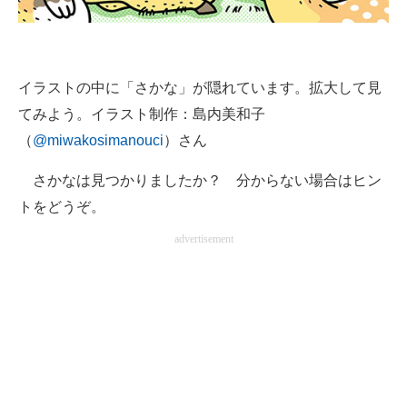
企業向けIT製品の総合サイト
IT製品の技術・比較・事例
イラストの中に「さかな」が隠れています。拡大して見
製造業のIT導入・活用を支援
てみよう。イラスト制作：島内美和子
モノづくり技術者専門サイト
（
@miwakosimanouci
）さん
エレクトロニクス専門サイト
さかなは見つかりましたか？ 分からない場合はヒン
トをどうぞ。
電子設計の基本と応用
advertisement
エネルギーの専門メディア
建設×テクノロジーの最前線
ちょっと気になるネットの話題