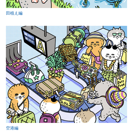
田植え編
空港編