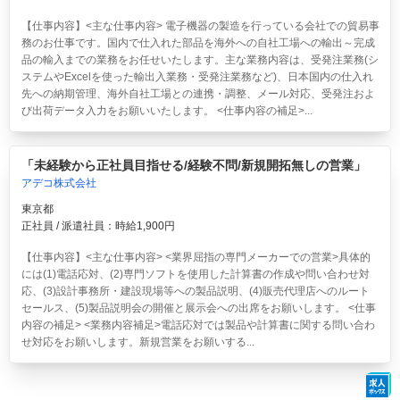
【仕事内容】<主な仕事内容> 電子機器の製造を行っている会社での貿易事
務のお仕事です。国内で仕入れた部品を海外への自社工場への輸出～完成
品の輸入までの業務をお任せいたします。主な業務内容は、受発注業務(シ
ステムやExcelを使った輸出入業務・受発注業務など)、日本国内の仕入れ
先への納期管理、海外自社工場との連携・調整、メール対応、受発注およ
び出荷データ入力をお願いいたします。 <仕事内容の補足>...
「未経験から正社員目指せる/経験不問/新規開拓無しの営業」
アデコ株式会社
東京都
正社員 / 派遣社員：時給1,900円
【仕事内容】<主な仕事内容> <業界屈指の専門メーカーでの営業>具体的
には(1)電話応対、(2)専門ソフトを使用した計算書の作成や問い合わせ対
応、(3)設計事務所・建設現場等への製品説明、(4)販売代理店へのルート
セールス、(5)製品説明会の開催と展示会への出席をお願いします。 <仕事
内容の補足> <業務内容補足>電話応対では製品や計算書に関する問い合わ
せ対応をお願いします。新規営業をお願いする...