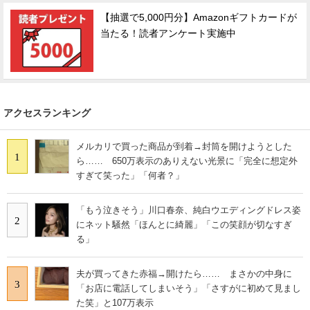
【抽選で5,000円分】Amazonギフトカードが
当たる！読者アンケート実施中
アクセスランキング
メルカリで買った商品が到着→封筒を開けようとした
1
ら…… 650万表示のありえない光景に「完全に想定外
すぎて笑った」「何者？」
「もう泣きそう」川口春奈、純白ウエディングドレス姿
2
にネット騒然「ほんとに綺麗」「この笑顔が切なすぎ
る」
夫が買ってきた赤福→開けたら…… まさかの中身に
3
「お店に電話してしまいそう」「さすがに初めて見まし
た笑」と107万表示