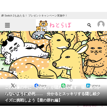
🎁 Switch 2もあたる！ プレゼントキャンペーン実施中！
ねとらぼメニュー
TOP
ニュース
エンタメ
クイズ
グルメ
地域
住まい
教育・育児
動物
リサーチ
2023/07/02 10:30（公開）
X
Share
LINE
hatena
会員記事
この画像の中に「さかな」が隠れています 猫に見つか
らないように必死…… 分かるとスッキリする隠し絵ク
すっごいたくさん！
メディア
イズに挑戦しよう【鹿の群れ編】
目次を表示
注目記事を集めた総合ページ