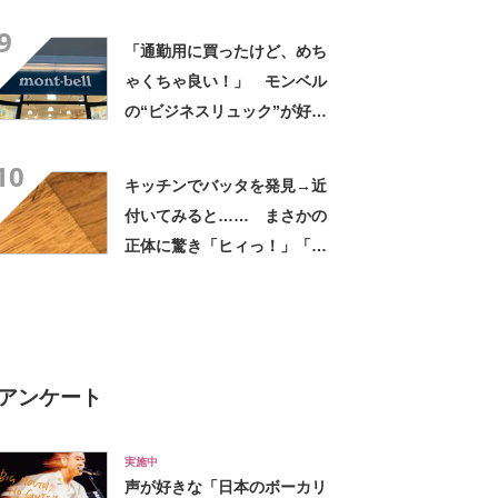
敬する」と49万再生
9
「通勤用に買ったけど、めち
ゃくちゃ良い！」 モンベル
の“ビジネスリュック”が好
評 「615グラムで軽い」
10
「たくさん入る」「満員電車
キッチンでバッタを発見→近
に乗りやすくなった」
付いてみると…… まさかの
正体に驚き「ヒィっ！」「心
臓に悪いよね、、、」
アンケート
実施中
声が好きな「日本のボーカリ