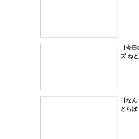
【今日
ズ ね
【なん
とらぼ