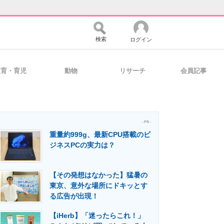
検索
ログイン
教育・育児
動物
リサーチ
会員記事
バイスの未来
好きが集まる 比べて選べる
- PR -
重量約999g、最新CPU搭載のビ
コミュニティ
マーケ×ITの今がよく分かる
ジネスPCの実力は？
【その発想はなかった】猛暑の
・活用を支援
東京、意外な場所にドキッとす
る広告が出現！
【iHerb】「迷ったらこれ！」