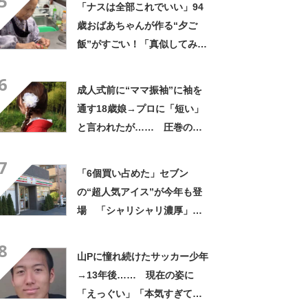
5
「ナスは全部これでいい」94
歳おばあちゃんが作る“夕ご
飯”がすごい！「真似してみま
す」「憧れます」
6
成人式前に“ママ振袖”に袖を
通す18歳娘→プロに「短い」
と言われたが…… 圧巻の着
姿に「素敵ねぇうっとり」
7
「綺麗さが引き立ちます」
「6個買い占めた」セブン
の“超人気アイス”が今年も登
場 「シャリシャリ濃厚」
「ちょーーーうまい」「箱で
8
欲しいよこれ」「喫茶店で出
山Pに憧れ続けたサッカー少年
てきてもおかしくない」
→13年後…… 現在の姿に
「えっぐい」「本気すぎて尊