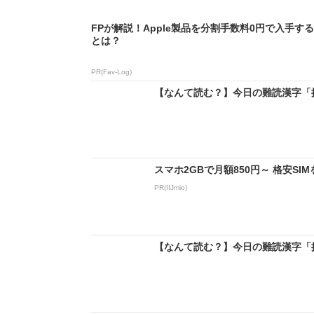
FPが解説！Apple製品を分割手数料0円で入手す
とは？
PR(Fav-Log)
【なんて読む？】今日の難読漢字「挨す
スマホ2GBで月額850円～ 格安S
PR(IIJmio)
【なんて読む？】今日の難読漢字「挨す