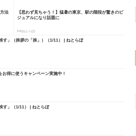
る方法
【思わず見ちゃう！】猛暑の東京、駅の階段が驚きのビ
ジュアルになり話題に
PR(ねとらぼ)
」（挨拶の「挨」）（1/11） | ねとらぼ
IMをお得に使うキャンペーン実施中！
」（1/11） | ねとらぼ