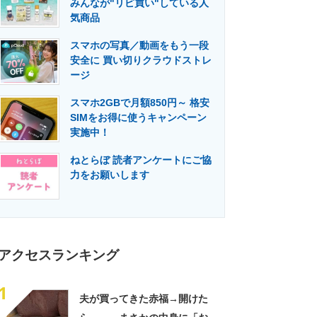
みんなが"リピ買い"している人
門メディア
建設×テクノロジーの最前線
気商品
スマホの写真／動画をもう一段
安全に 買い切りクラウドストレ
ージ
スマホ2GBで月額850円～ 格安
SIMをお得に使うキャンペーン
実施中！
ねとらぼ 読者アンケートにご協
力をお願いします
アクセスランキング
1
夫が買ってきた赤福→開けた