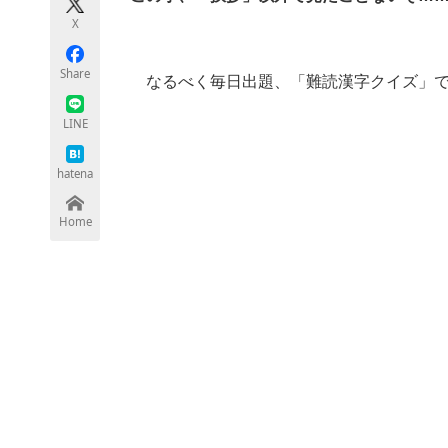
モノづくり技術者専門サイト
エレクトロ
X
Share
なるべく毎日出題、「難読漢字クイズ」で
ちょっと気になるネットの話題
LINE
hatena
Home