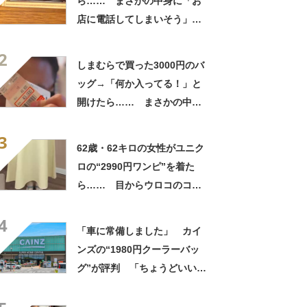
ら…… まさかの中身に「お
店に電話してしまいそう」
「さすがに初めて見ました
2
笑」と107万表示
しまむらで買った3000円のバ
ッグ→「何か入ってる！」と
開けたら…… まさかの中身
に「買いに走った」「コスパ
3
良すぎる」
62歳・62キロの女性がユニク
ロの“2990円ワンピ”を着た
ら…… 目からウロコのコー
デに「全色ほしいくらい」
4
「参考になりました」
「車に常備しました」 カイ
ンズの“1980円クーラーバッ
グ”が評判 「ちょうどいい大
きさ」「保冷剤を止めるベル
トが良い」