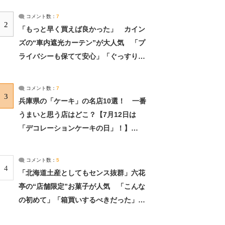
コメント数：
7
2
「もっと早く買えば良かった」 カイン
ズの“車内遮光カーテン”が大人気 「プ
ライバシーも保てて安心」「ぐっすり眠
れました」（2/2） | ライフ ねとらぼリ
サーチ：2ページ目
コメント数：
7
3
兵庫県の「ケーキ」の名店10選！ 一番
うまいと思う店はどこ？【7月12日は
「デコレーションケーキの日」！】
（2/4） | 兵庫県 ねとらぼリサーチ：2ペ
ージ目
コメント数：
5
4
「北海道土産としてもセンス抜群」六花
亭の“店舗限定”お菓子が人気 「こんな
の初めて」「箱買いするべきだった」
（1/2） | 北海道 ねとらぼリサーチ