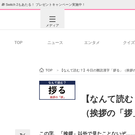
🎁 Switch 2もあたる！ プレゼントキャンペーン実施中！
メディア
TOP
ニュース
エンタメ
クイズ
注目記事を集めた総合ページ
ITの今
TOP
>
【なんて読む？】今日の難読漢字「拶る」（挨拶
ビジネスと働き方のヒント
AI活用
【なんて読む
（挨拶の「拶
ITエンジニア向け専門サイト
企業向けI
この字、「挨拶」以外で見たことないぞ…