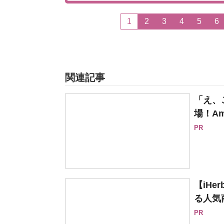
1
2
3
4
5
6
関連記事
「え、
場！Am
PR
【iH
る人気
PR