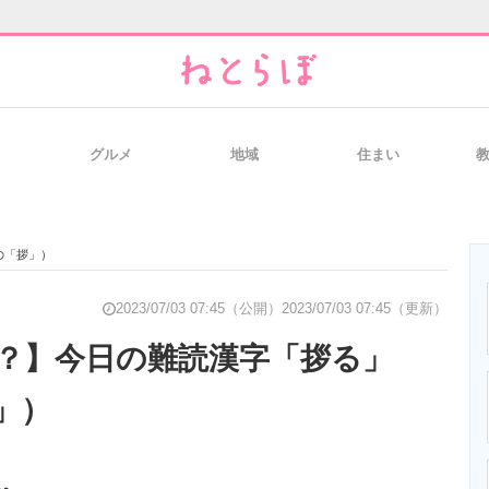
グルメ
地域
住まい
と未来を見通す
スマホと通信の最新トレンド
進化するPCとデ
の「拶」）
のいまが分かる
企業ITのトレンドを詳説
経営リーダーの
2023/07/03 07:45（公開）
2023/07/03 07:45（更新）
？】今日の難読漢字「拶る」
」）
T製品の総合サイト
IT製品の技術・比較・事例
製造業のIT導入
…。