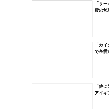
「サー
費の勉
「カイ
で帝愛ら
「他に
アイギ