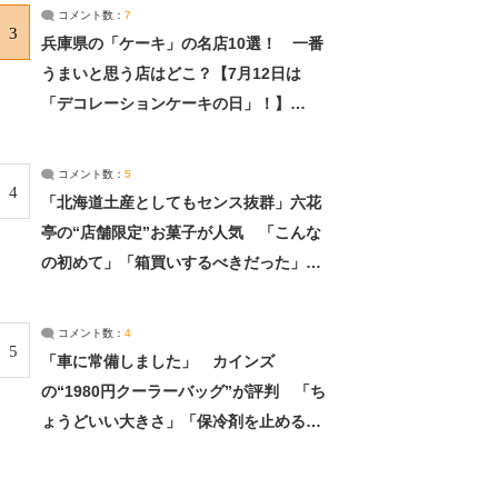
サーチ：2ページ目
コメント数：
7
3
兵庫県の「ケーキ」の名店10選！ 一番
うまいと思う店はどこ？【7月12日は
「デコレーションケーキの日」！】
（2/4） | 兵庫県 ねとらぼリサーチ：2ペ
ージ目
コメント数：
5
4
「北海道土産としてもセンス抜群」六花
亭の“店舗限定”お菓子が人気 「こんな
の初めて」「箱買いするべきだった」
（1/2） | 北海道 ねとらぼリサーチ
コメント数：
4
5
「車に常備しました」 カインズ
の“1980円クーラーバッグ”が評判 「ち
ょうどいい大きさ」「保冷剤を止めるベ
ルトが良い」（1/5） | ライフ ねとらぼ
リサーチ