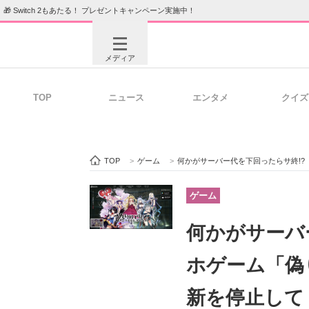
🎁 Switch 2もあたる！ プレゼントキャンペーン実施中！
メディア
TOP
ニュース
エンタメ
クイズ
注目記事を集めた総合ページ
ITの今
TOP
>
ゲーム
>
何かがサーバー代を下回ったらサ終!? スマホ
ビジネスと働き方のヒント
AI活用
ゲーム
何かがサーバ
ITエンジニア向け専門サイト
企業向けI
ホゲーム「偽
新を停止し