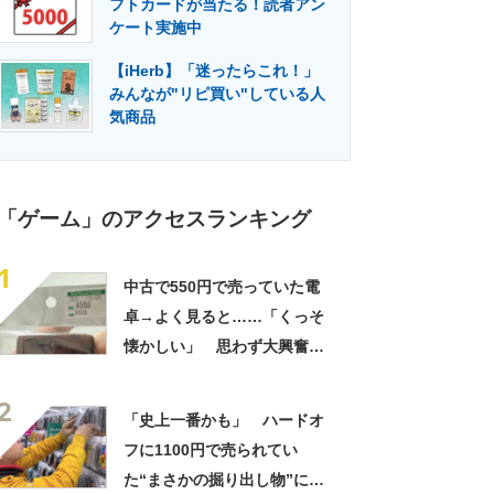
フトカードが当たる！読者アン
門メディア
建設×テクノロジーの最前線
ケート実施中
【iHerb】「迷ったらこれ！」
みんなが"リピ買い"している人
気商品
「ゲーム」のアクセスランキング
1
中古で550円で売っていた電
卓→よく見ると……「くっそ
懐かしい」 思わず大興奮の
レア物に「こんなんあったら
2
買うでしょ」
「史上一番かも」 ハードオ
フに1100円で売られてい
た“まさかの掘り出し物”にマ