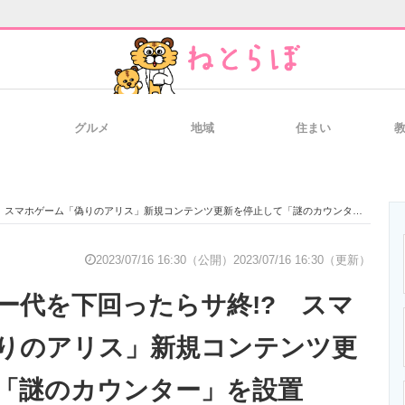
グルメ
地域
住まい
と未来を見通す
スマホと通信の最新トレンド
進化するPCとデ
ゲーム「偽りのアリス」新規コンテンツ更新を停止して「謎のカウンター」を設置 「斬新だわ」の声
のいまが分かる
企業ITのトレンドを詳説
経営リーダーの
2023/07/16 16:30（公開）
2023/07/16 16:30（更新）
ー代を下回ったらサ終!? スマ
T製品の総合サイト
IT製品の技術・比較・事例
製造業のIT導入
りのアリス」新規コンテンツ更
て「謎のカウンター」を設置