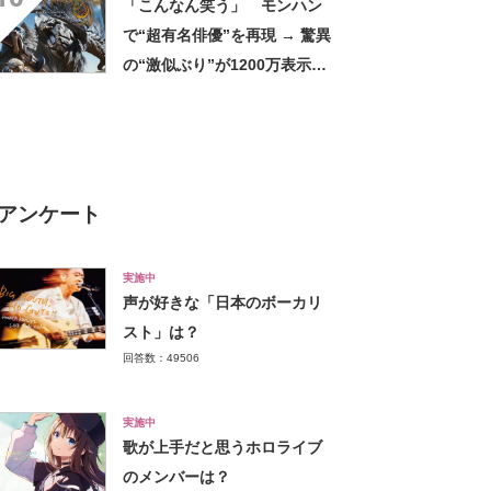
「こんなん笑う」 モンハン
で“超有名俳優”を再現 → 驚異
の“激似ぶり”が1200万表示
「似すぎ草」「ずるいてこん
なん」
アンケート
実施中
声が好きな「日本のボーカリ
スト」は？
回答数：49506
実施中
歌が上手だと思うホロライブ
のメンバーは？