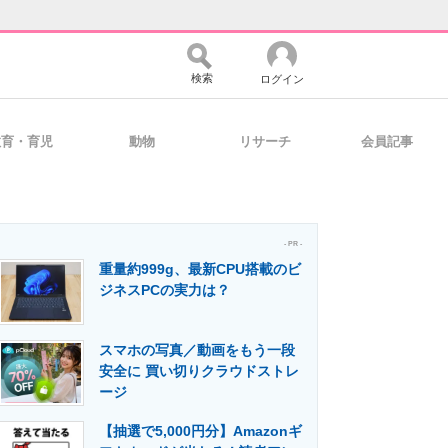
検索
ログイン
教育・育児
動物
リサーチ
会員記事
バイスの未来
好きが集まる 比べて選べる
- PR -
重量約999g、最新CPU搭載のビ
コミュニティ
マーケ×ITの今がよく分かる
ジネスPCの実力は？
スマホの写真／動画をもう一段
・活用を支援
安全に 買い切りクラウドストレ
ージ
【抽選で5,000円分】Amazonギ