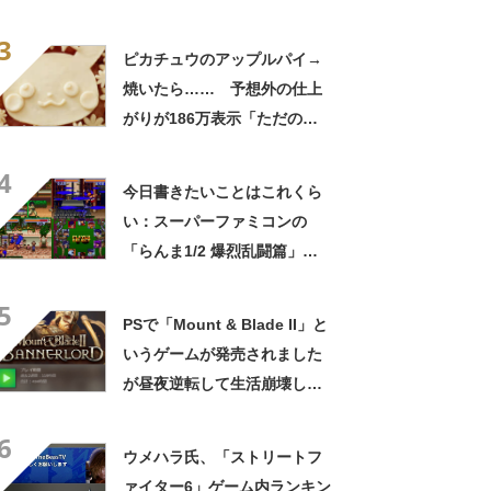
ニアも仰天 「使われてない
3
レベル」
ピカチュウのアップルパイ→
焼いたら…… 予想外の仕上
がりが186万表示「ただの天
才じゃないか」「もうこれ
4
は、公式」
今日書きたいことはこれくら
い：スーパーファミコンの
「らんま1/2 爆烈乱闘篇」は
キャラクターもの格闘ゲーム
5
の一つの完成形だ、という話
PSで「Mount & Blade II」と
いうゲームが発売されました
が昼夜逆転して生活崩壊しか
ねないやつだから注意してほ
6
しい、という話
ウメハラ氏、「ストリートフ
ァイター6」ゲーム内ランキン