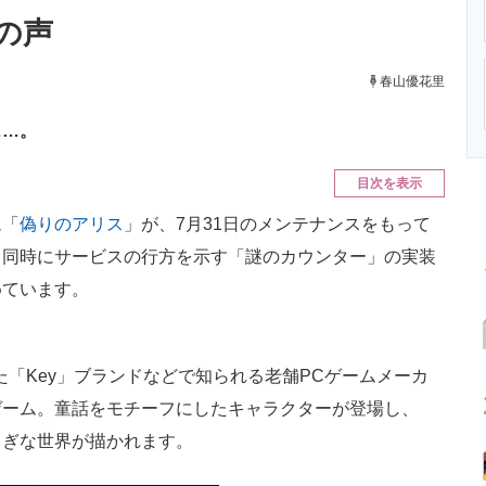
ニクス専門サイト
電子設計の基本と応用
エネルギーの専
の声
春山優花里
……。
目次を表示
ム「
偽りのアリス
」が、7月31日のメンテナンスをもって
。同時にサービスの行方を示す「謎のカウンター」の実装
めています。
た「Key」ブランドなどで知られる老舗PCゲームメーカ
ゲーム。童話をモチーフにしたキャラクターが登場し、
しぎな世界が描かれます。