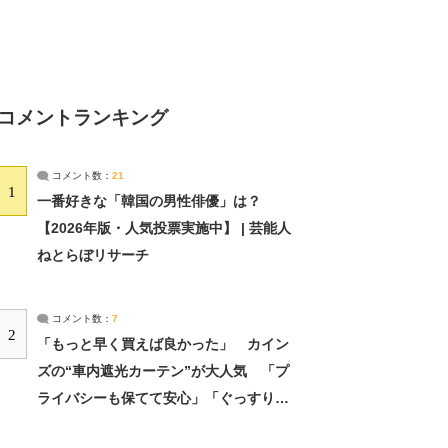
コメントランキング
コメント数：
21
1
一番好きな「韓国の男性俳優」は？
【2026年版・人気投票実施中】 | 芸能人
ねとらぼリサーチ
コメント数：
7
2
「もっと早く買えば良かった」 カイン
ズの“車内遮光カーテン”が大人気 「プ
ライバシーも保てて安心」「ぐっすり眠
れました」（2/2） | ライフ ねとらぼリ