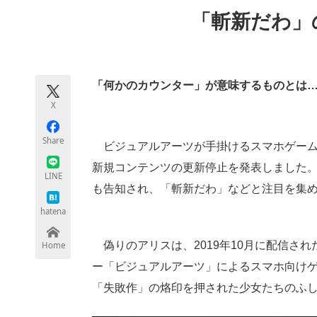
モノづくり技術者専門サイト
エレクトロ
「斬新だわ」
ちょっと気になるネットの話題
「何かのカウンター」が意味するものとは
X
Share
ビジュアルアーツが手掛けるスマホゲー
新規コンテンツの更新停止を発表しました
LINE
も告知され、「斬新だわ」などと注目を集
hatena
偽りのアリスは、2019年10月に配信され
Home
ー「ビジュアルアーツ」によるスマホ向け
「失敗作」の烙印を押された少女たちのふ