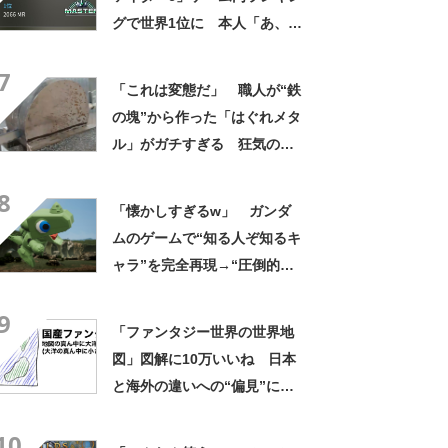
グで世界1位に 本人「あ、1
位だったんだ」
7
「これは変態だ」 職人が“鉄
の塊”から作った「はぐれメタ
ル」がガチすぎる 狂気の手
作業に驚き「いかれてるw」
8
「懐かしすぎるw」 ガンダ
ムのゲームで“知る人ぞ知るキ
ャラ”を完全再現→“圧倒的完
成度”に「ダントツで優勝」の
9
声
「ファンタジー世界の世界地
図」図解に10万いいね 日本
と海外の違いへの“偏見”に
「なるほどたしかに」
10