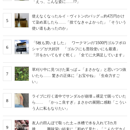
「えっ、こんな姿に……!?」
使えなくなったルイ・ヴィトンのバッグ→約4万円かけ
5
て染め直したら……「捨てなきゃよかった」「そういう
使い道もあったのか」
「5枚も買いました」 ワークマンの“1500円ゴルフポロ
6
シャツ”が大好評 「ゴルフにも普段使いにも最適」
「汗をかいてもすぐ乾く」「全てに大満足しています」
草刈り中に見つけた葉っぱ→「まさかな」と思いつつ抜
7
いたら…… 驚きの正体に「お宝やね」「生命力すご
い」
ライブに行く道中でサンダルが崩壊→裸足で困っていた
8
ら…… 「かっこ良すぎ」まさかの展開に感動「こうい
う人に私もなりたい」
友人の田んぼで取った土→水槽で水を入れて3カ月
9
後…… 興味深い結末に「初めて見た」「こんなデカく