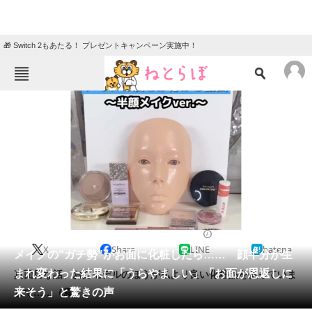
🎁 Switch 2もあたる！ プレゼントキャンペーン実施中！
ねとらぼメニュー
TOP
ニュース
エンタメ
クイズ
グルメ
地域
住まい
教育・育児
動物
リサーチ
2023/07/17 19:15（公開）
X
Share
LINE
hatena
会員記事
メイクの“ガチ勢”がお面に化粧したら…… 顔半分が生
まれ変わった結果に「うらやましい」「お面が恩返しに
真面目な話、お面モデルのほうが私より良い化粧品を使っていま
メディア
来そう」と驚きの声
して……（震）。
注目記事を集めた総合ページ