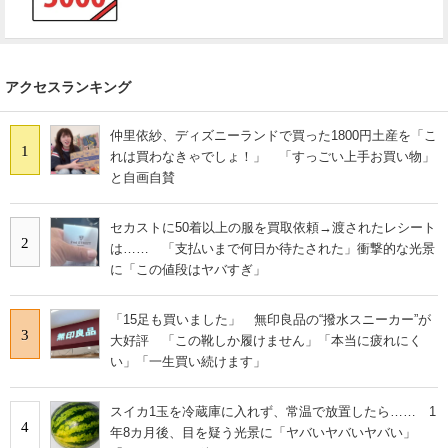
アクセスランキング
仲里依紗、ディズニーランドで買った1800円土産を「こ
1
れは買わなきゃでしょ！」 「すっごい上手お買い物」
と自画自賛
セカストに50着以上の服を買取依頼→渡されたレシート
2
は…… 「支払いまで何日か待たされた」衝撃的な光景
に「この値段はヤバすぎ」
「15足も買いました」 無印良品の“撥水スニーカー”が
3
大好評 「この靴しか履けません」「本当に疲れにく
い」「一生買い続けます」
スイカ1玉を冷蔵庫に入れず、常温で放置したら…… 1
4
年8カ月後、目を疑う光景に「ヤバいヤバいヤバい」