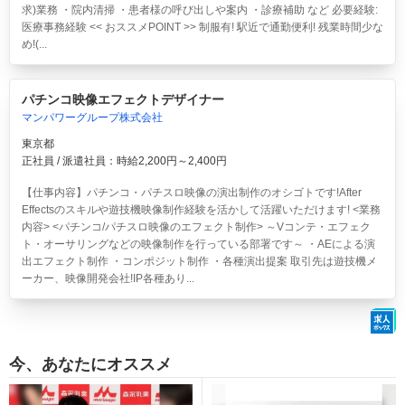
求)業務 ・院内清掃 ・患者様の呼び出しや案内 ・診療補助 など 必要経験:
医療事務経験 << おススメPOINT >> 制服有! 駅近で通勤便利! 残業時間少な
め!(...
パチンコ映像エフェクトデザイナー
マンパワーグループ株式会社
東京都
正社員 / 派遣社員：時給2,200円～2,400円
【仕事内容】パチンコ・パチスロ映像の演出制作のオシゴトです!After
Effectsのスキルや遊技機映像制作経験を活かして活躍いただけます! <業務
内容> <パチンコ/パチスロ映像のエフェクト制作> ～Vコンテ・エフェク
ト・オーサリングなどの映像制作を行っている部署です～ ・AEによる演
出エフェクト制作 ・コンポジット制作 ・各種演出提案 取引先は遊技機メ
ーカー、映像開発会社!IP各種あり...
今、あなたにオススメ