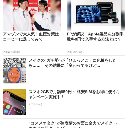
アマゾンで大人気！血圧対策は
FPが解説！Apple製品を分割手
コーヒーに足してみて
数料0円で入手する方法とは？
PR(森永乳業)
PR(Fav-Log)
メイクの“ガチ勢”が「ひょっとこ」に化粧をした
ら…… その結果に「変わってるけど...
スマホ2GBで月額850円～ 格安SIMをお得に使うキ
ャンペーン実施中！
PR(IIJmio)
“コスメオタク”が無表情のお面に全力でメイク →