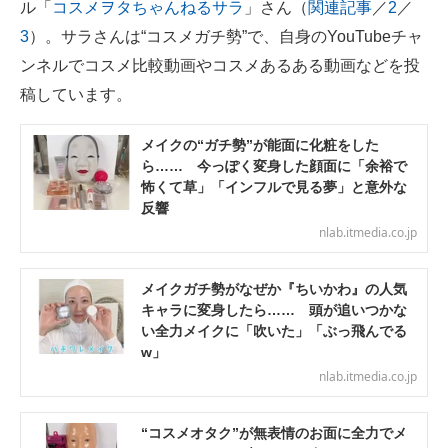
ル「
コスメヲタちゃんねるサラ
」さん（
関連記事
／
2
／
3
）。サラさんは“コスメガチ勢”で、自身のYouTubeチャ
ンネルでコスメ比較動画やコスメあるある動画などを投
稿しています。
メイクの“ガチ勢”が能面に化粧をした
ら…… 今っぽく変身した顔面に「余裕で
怖くて草」「インフルで見る夢」と意外な
反響
nlab.itmedia.co.jp
メイクガチ勢がなぜか『ちいかわ』の人気
キャラに変身したら…… 頭が追いつかな
い全力メイクに「吹いた」「ぶっ飛んでる
w」
nlab.itmedia.co.jp
“コスメオタク”が無表情のお面に全力でメ