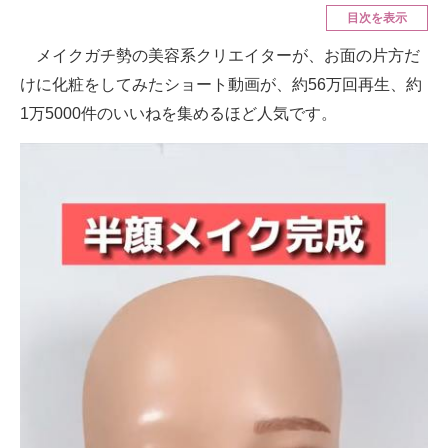
目次を表示
ITの今と未来を見通す
メイクガチ勢の美容系クリエイターが、お面の片方だ
けに化粧をしてみたショート動画が、約56万回再生、約
スマホと通信の最新トレンド
1万5000件のいいねを集めるほど人気です。
進化するPCとデバイスの未来
好きが集まる 比べて選べる
ビジネスと働き方のヒント
AI活用のいまが分かる
企業ITのトレンドを詳説
経営リーダーのコミュニティ
マーケ×ITの今がよく分かる
ITエンジニア向け専門サイト