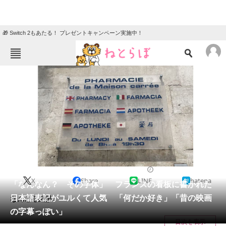
🎁 Switch 2もあたる！ プレゼントキャンペーン実施中！
ねとらぼメニュー
TOP
ニュース
エンタメ
クイズ
グルメ
地域
住まい
教育・育児
動物
リサーチ
2023/07/27 11:15（公開）
X
Share
LINE
hatena
会員記事
「なんなん？ その字体」 フランスの看板に書かれた
日本語表記がユルくて人気 「何だか好き」「昔の映画
なんとも絶妙。
メディア
の字幕っぽい」
目次を表示
注目記事を集めた総合ページ