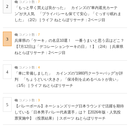
コメント数：
7
2
「もっと早く買えば良かった」 カインズの“車内遮光カーテ
ン”が大人気 「プライバシーも保てて安心」「ぐっすり眠れま
した」（2/2） | ライフ ねとらぼリサーチ：2ページ目
コメント数：
7
3
兵庫県の「ケーキ」の名店10選！ 一番うまいと思う店はどこ？
【7月12日は「デコレーションケーキの日」！】（2/4） | 兵庫県
ねとらぼリサーチ：2ページ目
コメント数：
4
4
「車に常備しました」 カインズの“1980円クーラーバッグ”が評
判 「ちょうどいい大きさ」「保冷剤を止めるベルトが良い」
（1/5） | ライフ ねとらぼリサーチ
コメント数：
3
5
【バレーボール】ネーションズリーグ日本ラウンドで活躍を期待
している「日本男子バレー代表選手」は？【2026年版・人気投
票実施中】（投票結果） | スポーツ ねとらぼリサーチ