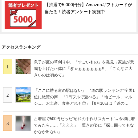
【抽選で5,000円分】Amazonギフトカードが
当たる！読者アンケート実施中
アクセスランキング
息子が庭の草刈り中、「すごいもの」を発見→家族が悲
1
鳴を上げた正体に「ぎゃぁぁぁぁぁぁ!!」「こんなに大
きいのは初めて」
「ここに勝る道の駅はない」 “道の駅ランキング”全国1
2
位に絶賛の声 「1日フルで遊べる」「地ビール、マル
シェ、お土産、食事どれも◎」【8月10日は「道の
日」！】
古着屋で500円だった“昭和の手作りスカート”→令和に着
3
てみたら……「えええ」 驚きの姿に「探し回ってもな
かなか出ない」