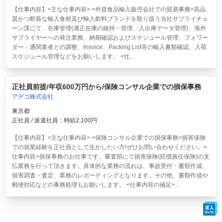
【仕事内容】<主な仕事内容> <外資食品輸入販売会社での貿易事務>高品
質かつ斬新な輸入食材及び輸入飲料ブランドを取り扱う当社サプライチェ
ーン課にて、在庫管理(適正在庫の維持・管理、入出庫データ管理)、海外
サプライヤーへの発注業務、納期確認およびスケジュール管理、フォワー
ダー・通関業者との調整、Invoice、Packing List等の輸入書類確認、入荷
スケジュール管理などをお願いします。 <仕...
正社員前提/年収600万円から/保険コンサル企業での損保事務
アデコ株式会社
東京都
正社員 / 派遣社員：時給2,100円
【仕事内容】<主な仕事内容> <保険コンサル企業での損保事務>損害保険
での就業経験を正社員として生かしたい方!ぜひお問い合わせください。<
仕事内容>損保事務のお仕事です。審査部にて損害保険(賠償責任保険)の支
払業務を行って頂きます。具体的な業務の流れは、事故受付・書類作成、
損害調査・査定、業務のレポーティングとなります。その他、書類作成や
郵便対応などの事務処理もお願いします。 <仕事内容の補足>...