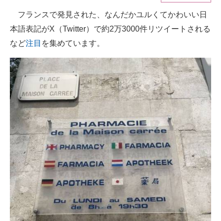
フランスで発見された、なんだかユルくてかわいい日
ITの今と未来を見通す
本語表記がX（Twitter）で約2万3000件リツイートされる
スマホと通信の最新トレンド
など
注目
を集めています。
進化するPCとデバイスの未来
好きが集まる 比べて選べる
ビジネスと働き方のヒント
AI活用のいまが分かる
企業ITのトレンドを詳説
経営リーダーのコミュニティ
マーケ×ITの今がよく分かる
ITエンジニア向け専門サイト