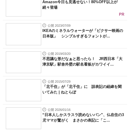
Amazon今日も見逃せない！80%OFF以上が
続々登場
PR
公開 2023/07/09
IKEAのミネラルウォーターが「ピクサー映画の
日本版」 シンプルすぎるフォントが...
公開 2019/03/20
不思議な形だなぁと思ったら！ JR西日本「大
津京駅」駅舎外壁の駅名看板がカワイイ...
公開 2015/07/29
「北千住」が「北干住」に 誤表記の経緯を聞
いてみた | ねとらぼ
公開 2026/01/16
“日本人しかスラスラ読めないパン”、仏在住の3
児ママが驚がく まさかの表記に「こ...