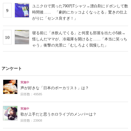
ユニクロで買った790円Tシャツ→漂白剤にドボンして数
9
時間後…… 「劇的にカッコよくなっとる」驚きの仕上
がりに「センス良すぎ！」
寝る前に「水飲んでくる」と何度も部屋を出た小5娘→
10
怪しんだママが、冷蔵庫を開けると……「本当に笑っち
ゃう」衝撃の光景に「むしろよく我慢した」
アンケート
実施中
声が好きな「日本のボーカリスト」は？
回答数：49585
実施中
歌が上手だと思うホロライブのメンバーは？
回答数：23908