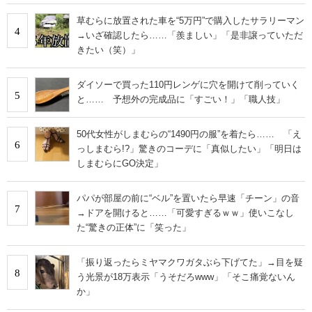
草むらに放置された車を“5万円”で購入したサラリーマン
4
→いざ確認したら……「羨ましい」「是非譲っていただ
きたい（笑）」
ダイソーで買った110円レンゲに穴を開けて削っていく
5
と…… 予想外の完成品に「すごい！」「職人技」
50代女性がしまむらの“1490円の服”を着たら…… 「え
6
っしまむら!?」驚きのコーデに「真似したい」「明日は
しまむらにGO決定」
パパが部屋の前に“ベル”を置いたら早速「チーン」の音
7
→ドアを開けると……「可愛すぎるｗｗ」使いこなし
た“驚きの正体”に「笑った」
「振り返ったらミヤマクワガタぶら下げてた」→目を疑
8
う光景が18万表示「うそだろwww」「そこ痛覚ないん
か」