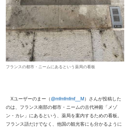
企業向けIT製品の総合サイト
IT製品の技術・比較・事例
製造業のIT導入・活用を支援
モノづくり技術者専門サイト
エレクトロニクス専門サイト
フランスの都市・ニームにあるという薬局の看板
電子設計の基本と応用
エネルギーの専門メディア
建設×テクノロジーの最前線
Xユーザーのまー（
@mfmfmfmf__M
）さんが投稿した
ちょっと気になるネットの話題
のは、フランス南部の都市・ニームの古代神殿「メゾ
ン・カレ」にあるという、薬局を案内するための看板。
フランス語だけでなく、他国の観光客にも分かるように